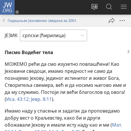
JW.ORG
Пријава
(отвара
Промени
Претрага
ПР
нови
језик
сајта
МЕ
Годишњак Јеховиних сведока за 2001.
прозор)
сајта
JW.ORG
ЈЕЗИК
Писмо Водећег тела
МОЖЕМО рећи да смо изузетно повлашћени! Као
Јеховини сведоци, имамо предност не само да
познајемо Јехову, јединог истинитог и живог Бога,
Створитеља свемира, већ и да носимо његово име и
да му служимо. Постоји ли већи благослов од овога!
(
Иса. 43:12;
Јевр. 8:11
).
Имамо наду у спасење и задатак да проповедамо
добру вест о Краљевству, како би и други
обожавали Јехову и имали исту наду као и ми (
Мат.