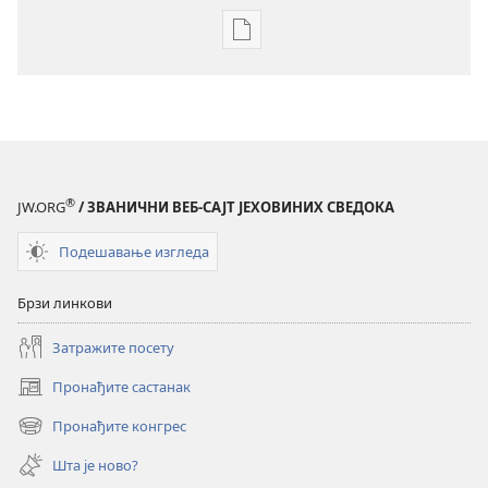
Формати
за
преузимање
електронских
публикација
Годишњак
Јеховиних
®
JW.ORG
/ ЗВАНИЧНИ ВЕБ-САЈТ ЈЕХОВИНИХ СВЕДОКА
сведока
за
Подешавање изгледа
2001.
Брзи линкови
Затражите посету
Пронађите састанак
(отвара
нови
Пронађите конгрес
(отвара
прозор)
нови
Шта је ново?
прозор)