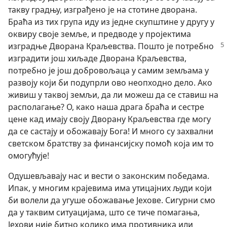
такву градњу, изграђено је на стотине дворана.
Браћа из тих група иду из једне скупштине у другу у
оквиру своје земље, и предводе у пројектима
изградње Дворана Краљевства. Пошто је
потребно
изградити још хиљаде Дворана Краљевства,
потребно је још добровољаца у самим земљама у
развоју који би подупрли ово неопходно дело. Ако
живиш у таквој земљи, да ли можеш да се ставиш на
располагање? О, како наша драга браћа и сестре
цене кад имају своју Дворану Краљевства где могу
да се састају и обожавају Бога! И много су захвални
светском братству за финансијску помоћ која им то
омогућује!
Одушевљавају нас и вести о законским победама.
Ипак, у многим крајевима има утицајних људи који
би волели да угуше обожавање Јехове. Сигурни смо
да у таквим ситуацијама, што се тиче помагања,
Јехови није битно колико има противника или