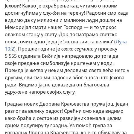
Јехови! Какво је охрабрење кад читамо о новим
достигнућима у служби на терену! Радосни смо када
видимо да су милиони и милиони људи дошли на
Меморијал смрти нашег Господа — и то упркос
оваквом стању у свету. Док посматрамо светско
поље, очигледно је да је ’жетва заиста велика‘ (
Лука
10:2
). Прошле године је
сваке седмице
у просеку
5 555 студената Библије напредовало до тога да
своје предање симболизује крштењем у води.
Премда је жетва у неким деловима света већа него у
другим, сви смо ми радосни због онога што Јехова
ради. Видимо јасне доказе да он благосиља
удружене напоре својих слугу.
Градња нових Дворана Краљевства пружа још један
разлог за велику радост! Срећни смо када видимо
како браћа и сестре из развијених земаља целим
срцем подупиру ту градњу. Уз помоћ група за
изградњу Дворана Краљевства, које се обучавају за