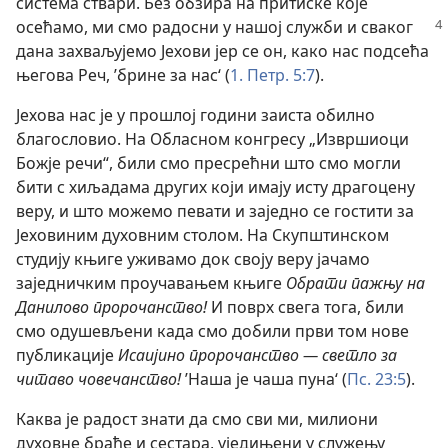
система ствари. Без обзира на притиске које
осећамо, ми смо радосни у нашој
служби и сваког
дана захваљујемо Јехови јер се он, како нас подсећа
његова Реч, ’брине за нас‘ (
1. Петр. 5:7
).
Јехова нас је у прошлој години заиста обилно
благословио. На Обласном конгресу „Извршиоци
Божје речи“, били смо пресрећни што смо могли
бити с хиљадама других који имају исту драгоцену
веру, и што можемо певати и заједно се гостити за
Јеховиним духовним столом. На Скупштинском
студију књиге уживамо док своју веру јачамо
заједничким проучавањем књиге
Обрати пажњу на
Данилово пророчанство!
И поврх свега тога, били
смо одушевљени када смо добили први том нове
публикације
Исаијино пророчанство — светло за
читаво човечанство!
’Наша је чаша пуна‘ (
Пс. 23:5
).
Каква је радост знати да смо сви ми, милиони
духовне браће и сестара, уједињени у служењу