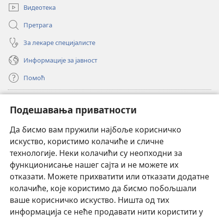
Видеотека
Претрага
За лекаре специјалисте
Информације за јавност
Помоћ
Прилози
(отвара
Подешавања приватности
нови
прозор)
Да бисмо вам пружили најбоље корисничко
ОНЛАЈН БИБЛИОТЕКА Watchtower
(отвара
искуство, користимо колачиће и сличне
нови
®
JW Hub
технологије. Неки колачићи су неопходни за
прозор)
(отвара
функционисање нашег сајта и не можете их
нови
®
JW Library
прозор)
отказати. Можете прихватити или отказати додатне
колачиће, које користимо да бисмо побољшали
®
Watchtower Library
ваше корисничко искуство. Ништа од тих
информација се неће продавати нити користити у