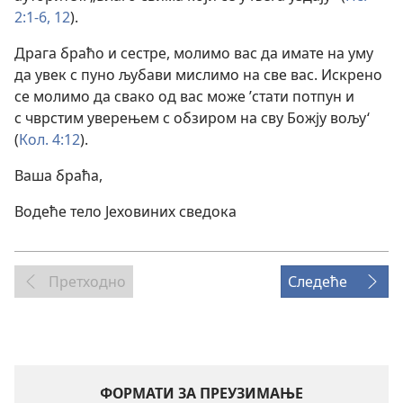
2:1-6,
12
).
Драга браћо и сестре, молимо вас да имате на уму
да увек с пуно љубави мислимо на све вас. Искрено
се молимо да свако од вас може ’стати потпун и
с чврстим уверењем с обзиром на сву Божју вољу‘
(
Кол. 4:12
).
Ваша браћа,
Водеће тело Јеховиних сведока
Претходно
Следеће
ФОРМАТИ ЗА ПРЕУЗИМАЊЕ