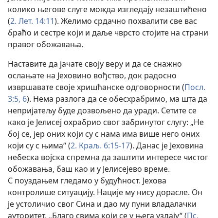
колико његове слуге можда изгледају незаштићено
(
2. Лет. 14:11
). Желимо срдачно похвалити све вас
браћо и сестре који и даље чврсто стојите на страни
правог обожавања.
Наставите да јачате своју веру и да се снажно
ослањате на Јеховино вођство, док радосно
извршавате своје хришћанске одговорности (
Посл.
3:5, 6
). Нема разлога да се обесхрабримо, ма шта да
непријатељу буде дозвољено да уради. Сетите се
како је Јелисеј охрабрио свог забринутог слугу: „Не
бој се, јер оних који су с нама има више него оних
који су с њима“ (
2. Краљ. 6:15-17
). Данас је Јеховина
небеска војска спремна да заштити интересе чистог
обожавања, баш као и у Јелисејево време.
С поуздањем гледамо у будућност. Јехова
контролише ситуацију. Нације му нису дорасле. Он
је устоличио свог Сина и дао му пуни владалачки
ауторитет. „Благо свима који се у њега уздају“ (
Пс.