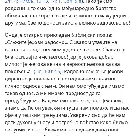
24:14;
Римљ. 10:13, 14;
1. Сол. 5:8
). Такође смо
радосни што смо једно међународно братство
обожавалаца који се воле и активно помажу једни
другима. Све то доноси заиста велико задовољство!
Онда је стварно прикладан библијски позив:
„Служите Јехови радосно... С хвалом улазите на
врата његова, с песмом у дворе његове. Славите и
благосиљајте име његово! Јер је Јехова добар;
милост је његова вечна и верност његова за сва
покољења“ (
Пс. 100:2-5
). Радосно служење Јехови
директно је повезано с поседовањем снажног
личног односа с њим. Он нам омогућује да имамо
такав однос, а ми имамо предност да га
продубљујемо. Кад имамо такав однос с Јеховом,
знамо да ће он увек бити ту да нам помаже и да нас
ојача у тешким тренуцима. Уверени смо да ће нам
дати духовну снагу и потребно вођство како бисмо
се суочили с проблемима последњих дана овог