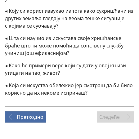
◂ Коју си корист извукао из тога како сухришћани из
других земаља гледају на веома тешке ситуације
с којима се суочавају?
◂ Шта си научио из искустава своје хришћанске
браће што ти може помоћи да сопствену службу
учиниш још ефикаснијом?
◂ Како ће примери вере који су дати у овој књизи
утицати на твој живот?
◂ Која си искуства обележио јер сматраш да би било
корисно да их некоме испричаш?
Претходно
Следеће