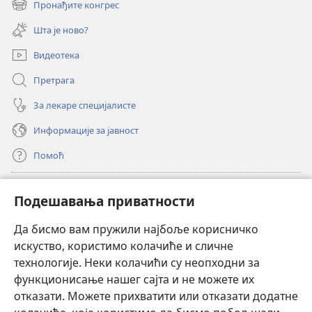
Пронађите конгрес
(отвара
прозор)
нови
Шта је ново?
прозор)
Видеотека
Претрага
За лекаре специјалисте
Информације за јавност
Помоћ
Прилози
(отвара
Подешавања приватности
нови
прозор)
Да бисмо вам пружили најбоље корисничко
ОНЛАЈН БИБЛИОТЕКА Watchtower
(отвара
искуство, користимо колачиће и сличне
нови
®
JW Hub
технологије. Неки колачићи су неопходни за
прозор)
(отвара
функционисање нашег сајта и не можете их
нови
®
JW Library
прозор)
отказати. Можете прихватити или отказати додатне