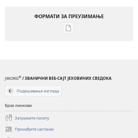
ФОРМАТИ ЗА ПРЕУЗИМАЊЕ
Формати
за
преузимање
електронских
публикација
Годишњак
Јеховиних
®
JW.ORG
/ ЗВАНИЧНИ ВЕБ-САЈТ ЈЕХОВИНИХ СВЕДОКА
сведока
за
Подешавање изгледа
2001.
Брзи линкови
Затражите посету
Пронађите састанак
(отвара
нови