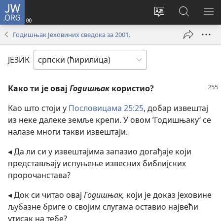
JW.ORG
Пријава
(отвара
Промени
Претрага
ПР
нови
језик
сајта
МЕ
Годишњак Јеховиних сведока за 2001.
прозор)
сајта
JW.ORG
ЈЕЗИК
Како ти је овај
Годишњак
користио?
Као што стоји у
Пословицама 25:25
, добар извештај
из неке далеке земље крепи. У овом ’Годишњаку‘ се
налазе многи такви извештаји.
◂ Да ли си у извештајима запазио догађаје који
представљају испуњење извесних библијских
пророчанстава?
◂ Док си читао овај
Годишњак,
који је доказ Јеховине
љубазне бриге о својим слугама оставио највећи
утисак на тебе?