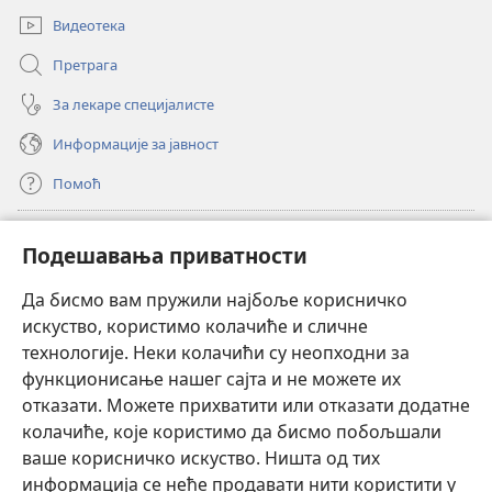
Видеотека
Претрага
За лекаре специјалисте
Информације за јавност
Помоћ
Прилози
(отвара
Подешавања приватности
нови
прозор)
Да бисмо вам пружили најбоље корисничко
ОНЛАЈН БИБЛИОТЕКА Watchtower
(отвара
искуство, користимо колачиће и сличне
нови
®
JW Hub
технологије. Неки колачићи су неопходни за
прозор)
(отвара
функционисање нашег сајта и не можете их
нови
®
JW Library
прозор)
отказати. Можете прихватити или отказати додатне
колачиће, које користимо да бисмо побољшали
®
Watchtower Library
ваше корисничко искуство. Ништа од тих
информација се неће продавати нити користити у