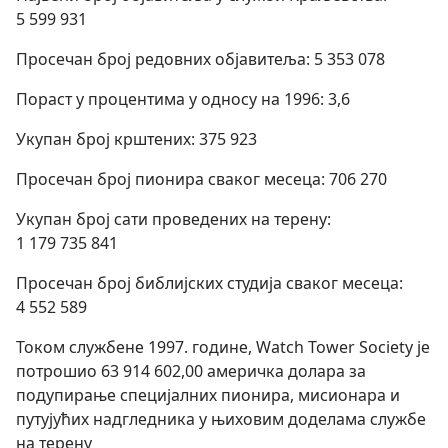
5 599 931
Просечан број редовних објавитеља: 5 353 078
Пораст у процентима у односу на 1996: 3,6
Укупан број крштених: 375 923
Просечан број пионира сваког месеца: 706 270
Укупан број сати проведених на терену:
1 179 735 841
Просечан број библијских студија сваког месеца:
4 552 589
Током службене 1997. године, Watch Tower Society је
потрошио 63 914 602,00 америчка долара за
подупирање специјалних пионира, мисионара и
путујућих надгледника у њиховим доделама службе
на терену