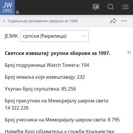
JW.ORG
Пријава
(отвара
Промени
Претрага
ПР
нови
језик
сајта
МЕ
Годишњак Јеховиних сведока за 1998.
прозор)
сајта
JW.ORG
ЈЕЗИК
Светски извештај: укупни збирови за 1997.
Број подружница Watch Towera: 104
Број земаља које извештавају: 232
Укупан број скупштина: 85 256
Број присутних на Меморијалу широм света:
14 322 226
Број учесника на Меморијалу широм света: 8 795
Највећи број објавитеља у служби Краљевства: