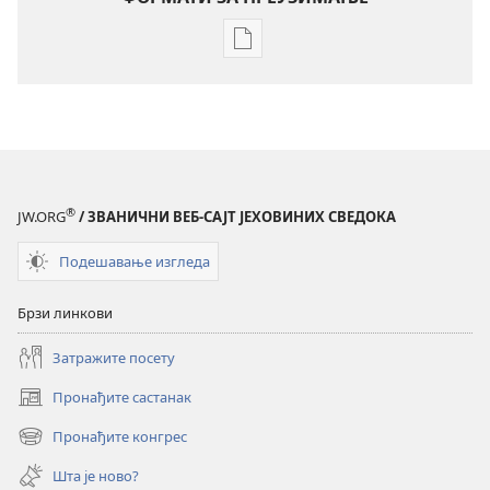
Формати
за
преузимање
електронских
публикација
Годишњак
Јеховиних
®
JW.ORG
/ ЗВАНИЧНИ ВЕБ-САЈТ ЈЕХОВИНИХ СВЕДОКА
сведока
за
Подешавање изгледа
1998.
Брзи линкови
Затражите посету
Пронађите састанак
(отвара
нови
Пронађите конгрес
(отвара
прозор)
нови
Шта је ново?
прозор)