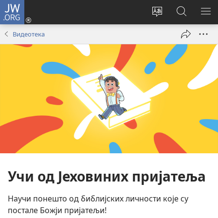
JW.ORG
Пријава
(отвара
Промени
Претрага
ПР
нови
језик
сајта
МЕ
Видеотека
прозор)
сајта
JW.ORG
Учи од Јеховиних пријатеља
Научи понешто од библијских личности које су
постале Божји пријатељи!