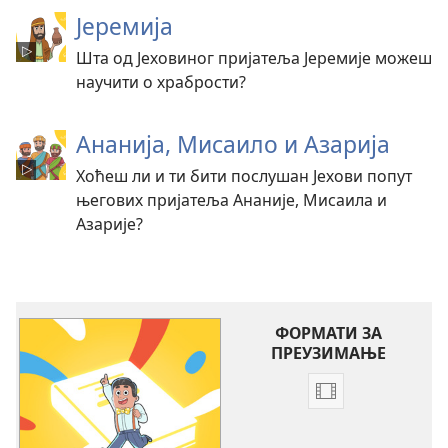
Јеремија
Шта од Јеховиног пријатеља Јеремије можеш
научити о храбрости?
Ананија, Мисаило и Азарија
Хоћеш ли и ти бити послушан Јехови попут
његових пријатеља Ананије, Мисаила и
Азарије?
ФОРМАТИ ЗА
ПРЕУЗИМАЊЕ
Формати
за