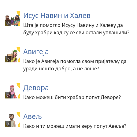
Исус Навин и Халев
Шта је помогло Исусу Навину и Халеву да
буду храбри кад су се сви остали уплашили?
Авигеја
Како је Авигеја помогла свом пријатељу да
уради нешто добро, а не лоше?
Девора
Како можеш бити храбар попут Деворе?
Авељ
Како и ти можеш имати веру попут Авеља?