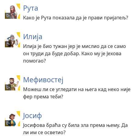
Рута
Како је Рута показала да је прави пријатељ?
Илија
Илија је био тужан јер је мислио да се само
он труди да буде добар. Како му је Јехова
помогао?
Мефивостеј
Можеш ли се угледати на њега кад неко није
фер према теби?
Јосиф
Јосифова браћа су била зла према њему. Да
ли им се осветио?