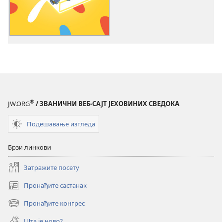
преузимање
видео-
садржаја
Учи
од
Јеховиних
пријатеља
®
JW.ORG
/ ЗВАНИЧНИ ВЕБ-САЈТ ЈЕХОВИНИХ СВЕДОКА
Подешавање изгледа
Брзи линкови
Затражите посету
Пронађите састанак
(отвара
нови
Пронађите конгрес
(отвара
прозор)
нови
Шта је ново?