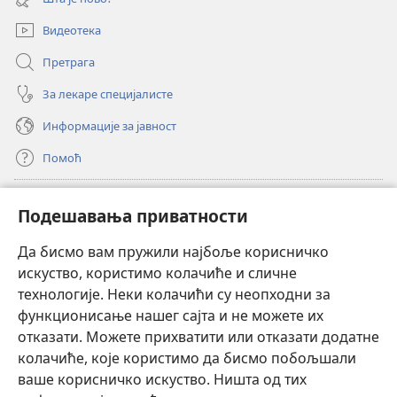
прозор)
Видеотека
Претрага
За лекаре специјалисте
Информације за јавност
Помоћ
Прилози
(отвара
Подешавања приватности
нови
прозор)
Да бисмо вам пружили најбоље корисничко
ОНЛАЈН БИБЛИОТЕКА Watchtower
(отвара
искуство, користимо колачиће и сличне
нови
®
JW Hub
технологије. Неки колачићи су неопходни за
прозор)
(отвара
функционисање нашег сајта и не можете их
нови
®
JW Library
прозор)
отказати. Можете прихватити или отказати додатне
колачиће, које користимо да бисмо побољшали
®
Watchtower Library
ваше корисничко искуство. Ништа од тих