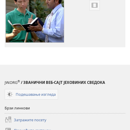
Формати
за
преузимање
видео-
садржаја
’Добра
вест
за
људе
из
свих
®
JW.ORG
/ ЗВАНИЧНИ ВЕБ-САЈТ ЈЕХОВИНИХ СВЕДОКА
народа,
племена
Подешавање изгледа
и
језика‘
Брзи линкови
Затражите посету