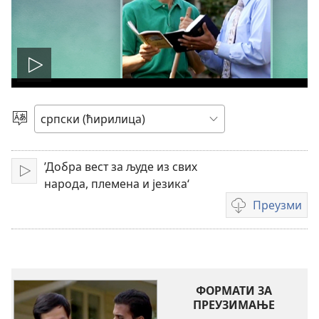
Покрени
филм
Изаберите
језик
’Добра вест за људе из свих
Покрени
народа, племена и језика‘
Преузми
Формати
за
преузимање
видео-
садржаја
ФОРМАТИ ЗА
ПРЕУЗИМАЊЕ