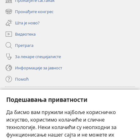
Пронађите састанак
(отвара
нови
Пронађите конгрес
(отвара
прозор)
нови
Шта је ново?
прозор)
Видеотека
Претрага
За лекаре специјалисте
Информације за јавност
Помоћ
Прилози
(отвара
Подешавања приватности
нови
прозор)
Да бисмо вам пружили најбоље корисничко
ОНЛАЈН БИБЛИОТЕКА Watchtower
(отвара
искуство, користимо колачиће и сличне
нови
®
JW Hub
технологије. Неки колачићи су неопходни за
прозор)
(отвара
функционисање нашег сајта и не можете их
нови
®