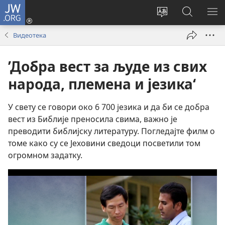
JW.ORG
Пријава
(отвара
Промени
Претрага
ПР
нови
језик
сајта
МЕ
Видеотека
прозор)
сајта
JW.ORG
’Добра вест за људе из свих
народа, племена и језика‘
У свету се говори око 6 700 језика и да би се добра
вест из Библије преносила свима, важно је
преводити библијску литературу. Погледајте филм о
томе како су се Јеховини сведоци посветили том
огромном задатку.