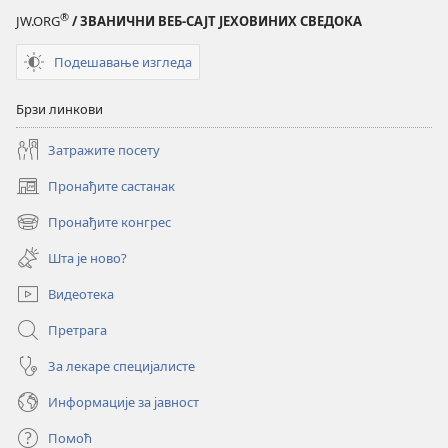
®
JW.ORG
/ ЗВАНИЧНИ ВЕБ-САЈТ ЈЕХОВИНИХ СВЕДОКА
Подешавање изгледа
Брзи линкови
Затражите посету
Пронађите састанак
(отвара
нови
Пронађите конгрес
(отвара
прозор)
нови
Шта је ново?
прозор)
Видеотека
Претрага
За лекаре специјалисте
Информације за јавност
Помоћ