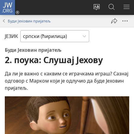
JW.ORG
Пријава
(отвара
Промени
Претрага
ПР
нови
језик
сајта
МЕ
Буди Јеховин пријатељ
прозор)
сајта
JW.ORG
ЈЕЗИК
Буди Јеховин пријатељ
2. поука: Слушај Јехову
Да ли је важно с каквим се играчкама играш? Сазнај
одговор с Марком који је одлучио да буде Јеховин
пријатељ.