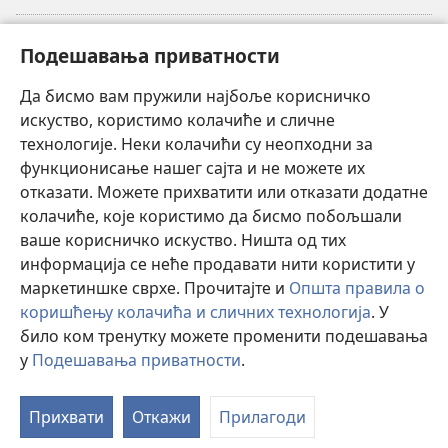
Прилози
(отвара
Подешавања приватности
нови
прозор)
Да бисмо вам пружили најбоље корисничко
ОНЛАЈН БИБЛИОТЕКА Watchtower
(отвара
искуство, користимо колачиће и сличне
нови
®
JW Hub
технологије. Неки колачићи су неопходни за
прозор)
(отвара
функционисање нашег сајта и не можете их
нови
®
JW Library
прозор)
отказати. Можете прихватити или отказати додатне
колачиће, које користимо да бисмо побољшали
®
Watchtower Library
ваше корисничко искуство. Ништа од тих
информација се неће продавати нити користити у
маркетиншке сврхе. Прочитајте и
Општа правила о
коришћењу колачића и сличних технологија
. У
Copyright
© 2026 Watch Tower Bible and Tract Society of Pennsylvania.
било ком тренутку можете променити подешавања
ПРАВИЛА КОРИШЋЕЊА
|
ПРИВАТНОСТ
|
ПОДЕШАВАЊЕ
у
Подешавања приватности
.
П
ПРИВАТНОСТИ
са
Прихвати
Откажи
Прилагоди