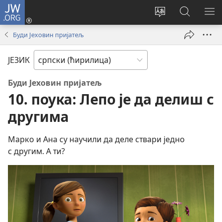
JW.ORG
Пријава
(отвара
Промени
Претрага
ПР
нови
језик
сајта
МЕ
Буди Јеховин пријатељ
прозор)
сајта
JW.ORG
ЈЕЗИК
Буди Јеховин пријатељ
10. поука: Лепо је да делиш с
другима
Марко и Ана су научили да деле ствари једно
с другим. А ти?