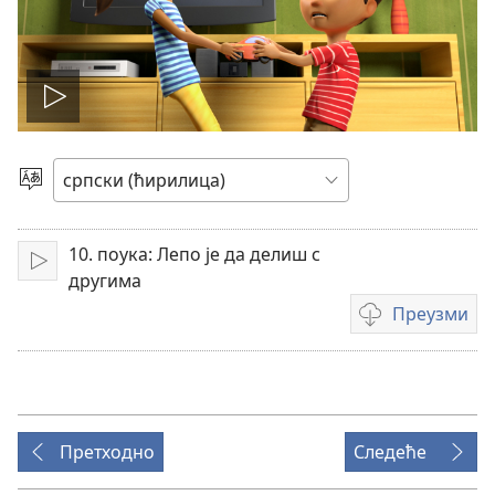
Покрени
филм
Изаберите
језик
10. поука: Лепо је да делиш с
Покрени
другима
Преузми
Формати
за
преузимање
видео-
садржаја
Претходно
Следеће