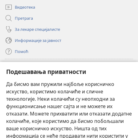
Видеотека
Претрага
За лекаре специјалисте
Информације за јавност
Помоћ
Прилози
(отвара
Подешавања приватности
нови
прозор)
Да бисмо вам пружили најбоље корисничко
ОНЛАЈН БИБЛИОТЕКА Watchtower
(отвара
искуство, користимо колачиће и сличне
нови
®
JW Hub
технологије. Неки колачићи су неопходни за
прозор)
(отвара
функционисање нашег сајта и не можете их
нови
®
JW Library
прозор)
отказати. Можете прихватити или отказати додатне
колачиће, које користимо да бисмо побољшали
®
Watchtower Library
ваше корисничко искуство. Ништа од тих
информација се неће продавати нити користити у