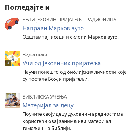
Погледајте и
БУДИ ЈЕХОВИН ПРИЈАТЕЉ – РАДИОНИЦА
Направи Марков ауто
Одштампај, исеци и склопи Марков ауто.
Видеотека
Учи од Јеховиних пријатеља
Научи понешто од библијских личности које
су постале Божји пријатељи!
БИБЛИЈСКА УЧЕЊА
Материјал за децу
Поучите своју децу духовним вредностима
користећи овај занимљиви материјал
темељен на Библији.