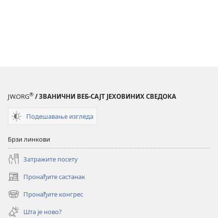
®
JW.ORG
/ ЗВАНИЧНИ ВЕБ-САЈТ ЈЕХОВИНИХ СВЕДОКА
Подешавање изгледа
Брзи линкови
Затражите посету
Пронађите састанак
(отвара
нови
Пронађите конгрес
(отвара
прозор)
нови
Шта је ново?
прозор)