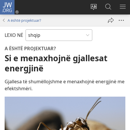
JW.ORG
Hyr
me
Ndrysho
Kërko
SH
identifikim
gjuhën
në
ME
A është projektuar?
(hap
e
JW.ORG
dritare
sitit
LEXO NË
të
re)
A ËSHTË PROJEKTUAR?
Si e menaxhojnë gjallesat
energjinë
Gjallesa të shumëllojshme e menaxhojnë energjinë me
efektshmëri.