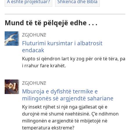
A është projektuar?
Shkenca dhe Bibla
Mund të të pëlqejë edhe . . .
ZGJOHUNI!
Fluturimi kursimtar i albatrosit
endacak
Kupto si qëndron lart ky zog për orë të tëra, pa
i rrahur fare krahët.
ZGJOHUNI!
Mburoja e dyfishtë termike e
milingonës së argjendtë sahariane
Ky insekt njihet si një nga gjallesat që e
durojnë më shumë nxehtësinë. Ç’e ndihmon
milingonën e argjendtë të mbijetojë në
temperatura ekstreme?