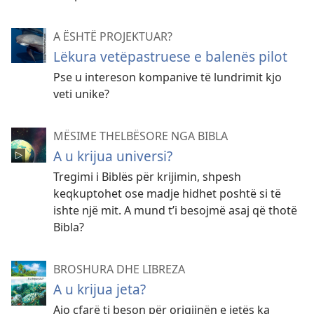
A ËSHTË PROJEKTUAR?
Lëkura vetëpastruese e balenës pilot
Pse u intereson kompanive të lundrimit kjo
veti unike?
MËSIME THELBËSORE NGA BIBLA
A u krijua universi?
Tregimi i Biblës për krijimin, shpesh
keqkuptohet ose madje hidhet poshtë si të
ishte një mit. A mund t’i besojmë asaj që thotë
Bibla?
BROSHURA DHE LIBREZA
A u krijua jeta?
Ajo çfarë ti beson për origjinën e jetës ka