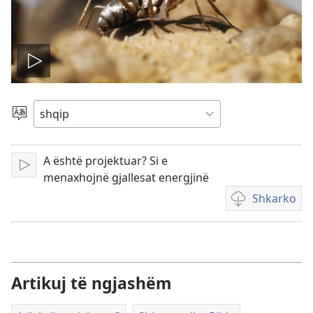
Nis
videon
Zgjidh
gjuhën
A është projektuar? Si e
Luaj
menaxhojnë gjallesat energjinë
Shkarko
Mundësi
shkarkimi
për
video
Artikuj të ngjashëm