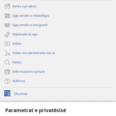
Kërko një takim
Gjej vendin e mbledhjes
(hap
dritare
Gjej vendin e kongresit
(hap
të
dritare
re)
Materiale të reja
të
re)
Video
Video me përshkrime me zë
Kërko
Informacione zyrtare
Ndihma
Dhurime
(hap
dritare
të
BIBLIOTEKA ONLINE Watchtower
Parametrat e privatësisë
(hap
re)
dritare