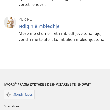
vërtet rëndësi.
PËR NE
Ndiq një mbledhje
Mëso më shumë rreth mbledhjeve tona. Gjej
vendin më të afërt ku mbahen mbledhjet tona.
®
JW.ORG
/ FAQJA ZYRTARE E DËSHMITARËVE TË JEHOVAIT
Sfondi i faqes
Shko direkt