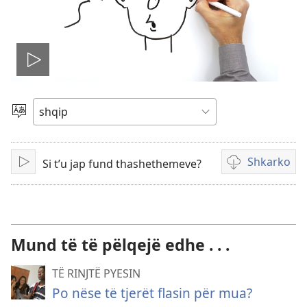
Nis
videon
Zgjidh
gjuhën
Shkarko
Si t’u jap fund thashethemeve?
Luaj
Mundësi
shkarkimi
për
video
Mund të të pëlqejë edhe . . .
TË RINJTË PYESIN
Po nëse të tjerët flasin për mua?