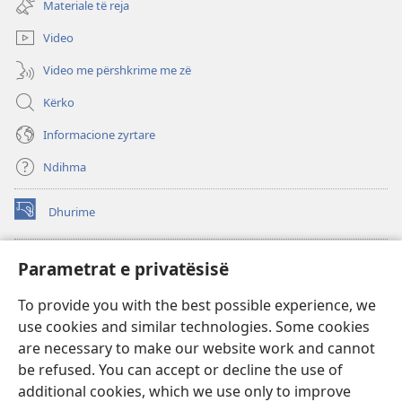
Materiale të reja
të
re)
Video
Video me përshkrime me zë
Kërko
Informacione zyrtare
Ndihma
Dhurime
(hap
dritare
të
BIBLIOTEKA ONLINE Watchtower
Parametrat e privatësisë
(hap
re)
dritare
®
JW Hub
To provide you with the best possible experience, we
të
(hap
re)
use cookies and similar technologies. Some cookies
dritare
®
JW Library
të
are necessary to make our website work and cannot
re)
be refused. You can accept or decline the use of
Biblioteka Watchtower
additional cookies, which we use only to improve