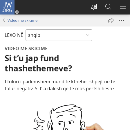
JW.ORG
Hyr
me
Ndrysho
Kërko
SH
identifikim
gjuhën
në
ME
Video me skicime
(hap
e
JW.ORG
dritare
sitit
LEXO NË
të
re)
VIDEO ME SKICIME
Si t’u jap fund
thashethemeve?
I foluri i padëmshëm mund të kthehet shpejt në të
folur negativ. Si t’ia dalësh që të mos përfshihesh?