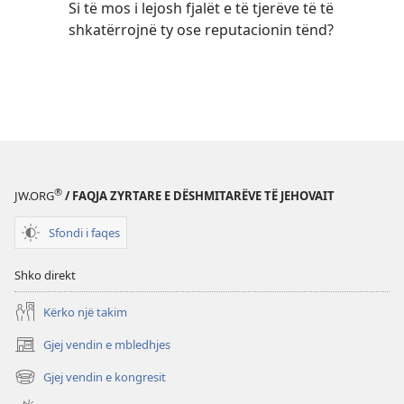
Si të mos i lejosh fjalët e të tjerëve të të
shkatërrojnë ty ose reputacionin tënd?
®
JW.ORG
/ FAQJA ZYRTARE E DËSHMITARËVE TË JEHOVAIT
Sfondi i faqes
Shko direkt
Kërko një takim
Gjej vendin e mbledhjes
(hap
dritare
Gjej vendin e kongresit
(hap
të
dritare
re)