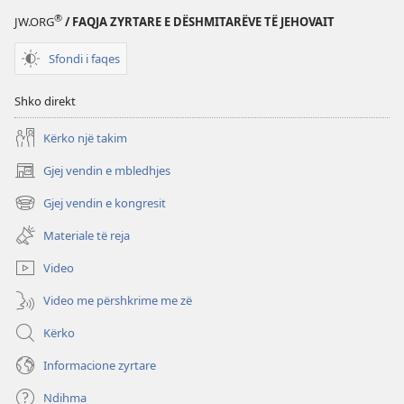
®
JW.ORG
/ FAQJA ZYRTARE E DËSHMITARËVE TË JEHOVAIT
Sfondi i faqes
Shko direkt
Kërko një takim
Gjej vendin e mbledhjes
(hap
dritare
Gjej vendin e kongresit
(hap
të
dritare
re)
Materiale të reja
të
re)
Video
Video me përshkrime me zë
Kërko
Informacione zyrtare
Ndihma