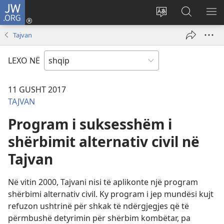
JW.ORG
Hyr
me
Ndrysho
Kërko
SH
identifikim
gjuhën
në
ME
Tajvan
(hap
e
JW.ORG
dritare
sitit
LEXO NË
të
re)
11 GUSHT 2017
TAJVAN
Program i suksesshëm i
shërbimit alternativ civil në
Tajvan
Në vitin 2000, Tajvani nisi të aplikonte një program
shërbimi alternativ civil. Ky program i jep mundësi kujt
refuzon ushtrinë për shkak të ndërgjegjes që të
përmbushë detyrimin për shërbim kombëtar, pa