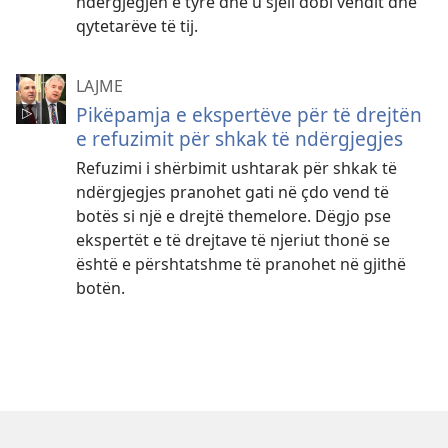
ndërgjegjen e tyre dhe u sjell dobi vendit dhe
qytetarëve të tij.
LAJME
Pikëpamja e ekspertëve për të drejtën
e refuzimit për shkak të ndërgjegjes
Refuzimi i shërbimit ushtarak për shkak të
ndërgjegjes pranohet gati në çdo vend të
botës si një e drejtë themelore. Dëgjo pse
ekspertët e të drejtave të njeriut thonë se
është e përshtatshme të pranohet në gjithë
botën.