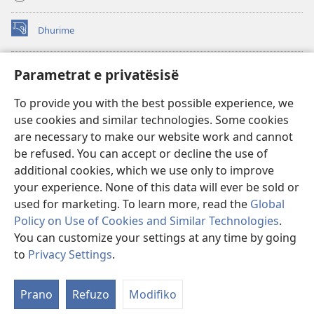
Dhurime
(hap
dritare
të
BIBLIOTEKA ONLINE Watchtower
Parametrat e privatësisë
(hap
re)
dritare
®
JW Hub
To provide you with the best possible experience, we
të
(hap
re)
use cookies and similar technologies. Some cookies
dritare
®
JW Library
të
are necessary to make our website work and cannot
re)
be refused. You can accept or decline the use of
Biblioteka Watchtower
additional cookies, which we use only to improve
your experience. None of this data will ever be sold or
used for marketing. To learn more, read the
Global
Policy on Use of Cookies and Similar Technologies
.
Copyright
© 2026 Watch Tower Bible and Tract Society of Pennsylvania.
You can customize your settings at any time by going
KUSHTET E PËRDORIMIT
|
POLITIKA E PRIVATËSISË
|
PARAMETRAT E
to
Privacy Settings
.
PRIVATËSISË
Prano
Refuzo
Modifiko