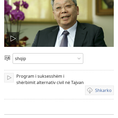
Nis
videon
Zgjidh
gjuhën
Program i suksesshëm i
Luaj
shërbimit alternativ civil në Tajvan
Shkarko
Mundësi
shkarkimi
për
video