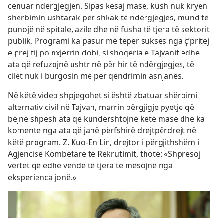
cenuar ndërgjegjen. Sipas kësaj mase, kush nuk kryen
shërbimin ushtarak për shkak të ndërgjegjes, mund të
punojë në spitale, azile dhe në fusha të tjera të sektorit
publik. Programi ka pasur më tepër sukses nga ç’pritej
e prej tij po nxjerrin dobi, si shoqëria e Tajvanit edhe
ata që refuzojnë ushtrinë për hir të ndërgjegjes, të
cilët nuk i burgosin më për qëndrimin asnjanës.
Në këtë video shpjegohet si është zbatuar shërbimi
alternativ civil në Tajvan, marrin përgjigje pyetje që
bëjnë shpesh ata që kundërshtojnë këtë masë dhe ka
komente nga ata që janë përfshirë drejtpërdrejt në
këtë program. Z. Kuo-En Lin, drejtor i përgjithshëm i
Agjencisë Kombëtare të Rekrutimit, thotë: «Shpresoj
vërtet që edhe vende të tjera të mësojnë nga
eksperienca jonë.»