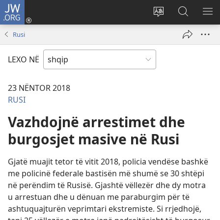
JW.ORG
Hyr
me
Ndrysho
Kërko
SH
identifikim
gjuhën
në
ME
Rusi
(hap
e
JW.ORG
dritare
sitit
LEXO NË
të
re)
23 NËNTOR 2018
RUSI
Vazhdojnë arrestimet dhe
burgosjet masive në Rusi
Gjatë muajit tetor të vitit 2018, policia vendëse bashkë
me policinë federale bastisën më shumë se 30 shtëpi
në perëndim të Rusisë. Gjashtë vëllezër dhe dy motra
u arrestuan dhe u dënuan me paraburgim për të
ashtuquajturën veprimtari ekstremiste. Si rrjedhojë,