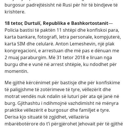
burgosur padrejtësisht në Rusi për hir të bindjeve të
krishtere.
18 tetor, Durtulí, Republika e Bashkortostanit
—
Policia bastisi të paktën 11 shtëpi dhe konfiskoi para,
karta bankare, fotografi, letra personale, kompjuterë,
karta SIM dhe celularë. Anton Lemeshevin, një plak
kongregacioni, e arrestuan dhe më pas e dënuan me
2 muaj paraburgim. Më 31 tetor 2018 e liruan nga
burgu dhe e vunë në arrest shtëpie, ku ndodhet për
momentin.
Me gjithë kërcënimet për bastisje dhe për konfiskime
të paligjshme të zotërimeve të tyre, vëllezërit dhe
motrat vendës nuk ndalin së luturi për ata që janë në
burg. Gjithashtu i ndihmojnë vazhdimisht në mënyra
praktike vëllezërit e burgosur dhe familjet e tyre.
Derisa kjo situatë të zgjidhet, vëllazëria
mbarëbotërore do t’i përgjërohet Jehovait për të gjithë