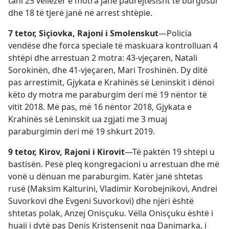
tani 25 vëllezër e motra janë padrejtësisht të burgosur
dhe 18 të tjerë janë në arrest shtëpie.
7 tetor, Siçiovka, Rajoni i Smolenskut
—Policia
vendëse dhe forca speciale të maskuara kontrolluan 4
shtëpi dhe arrestuan 2 motra: 43-vjeçaren, Natali
Sorokinën, dhe 41-vjeçaren, Mari Troshinën. Dy ditë
pas arrestimit, Gjykata e Krahinës së Leninskit i dënoi
këto dy motra me paraburgim deri më 19 nëntor të
vitit 2018. Më pas, më 16 nëntor 2018, Gjykata e
Krahinës së Leninskit ua zgjati me 3 muaj
paraburgimin deri më 19 shkurt 2019.
9 tetor, Kirov, Rajoni i Kirovit
—Të paktën 19 shtëpi u
bastisën. Pesë pleq kongregacioni u arrestuan dhe më
vonë u dënuan me paraburgim. Katër janë shtetas
rusë (Maksim Kalturini, Vladimir Korobejnikovi, Andrei
Suvorkovi dhe Evgeni Suvorkovi) dhe njëri është
shtetas polak, Anzej Onisçuku. Vëlla Onisçuku është i
huaji i dytë pas Denis Kristensenit nga Danimarka, i