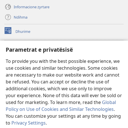
Informacione zyrtare
Ndihma
Dhurime
(hap
dritare
të
BIBLIOTEKA ONLINE Watchtower
Parametrat e privatësisë
(hap
re)
dritare
®
JW Hub
To provide you with the best possible experience, we
të
(hap
re)
use cookies and similar technologies. Some cookies
dritare
®
JW Library
të
are necessary to make our website work and cannot
re)
be refused. You can accept or decline the use of
Biblioteka Watchtower
additional cookies, which we use only to improve
your experience. None of this data will ever be sold or
used for marketing. To learn more, read the
Global
Policy on Use of Cookies and Similar Technologies
.
Copyright
© 2026 Watch Tower Bible and Tract Society of Pennsylvania.
You can customize your settings at any time by going
KUSHTET E PËRDORIMIT
|
POLITIKA E PRIVATËSISË
|
PARAMETRAT E
to
Privacy Settings
.
PRIVATËSISË