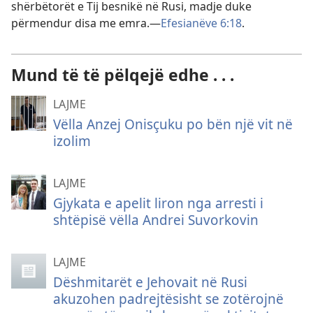
shërbëtorët e Tij besnikë në Rusi, madje duke
përmendur disa me emra.—
Efesianëve 6:18
.
Mund të të pëlqejë edhe . . .
LAJME
Vëlla Anzej Onisçuku po bën një vit në
izolim
LAJME
Gjykata e apelit liron nga arresti i
shtëpisë vëlla Andrei Suvorkovin
LAJME
Dëshmitarët e Jehovait në Rusi
akuzohen padrejtësisht se zotërojnë