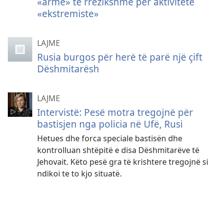
«armë» të rrezikshme për aktivitete
«ekstremiste»
LAJME
Rusia burgos për herë të parë një çift
Dëshmitarësh
LAJME
Intervistë: Pesë motra tregojnë për
bastisjen nga policia në Ufë, Rusi
Hetues dhe forca speciale bastisën dhe
kontrolluan shtëpitë e disa Dëshmitarëve të
Jehovait. Këto pesë gra të krishtere tregojnë si
ndikoi te to kjo situatë.