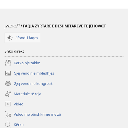
®
JW.ORG
/ FAQJA ZYRTARE E DËSHMITARËVE TË JEHOVAIT
Sfondi i faqes
Shko direkt
Kërko një takim
Gjej vendin e mbledhjes
(hap
dritare
Gjej vendin e kongresit
(hap
të
dritare
re)
Materiale të reja
të
re)
Video
Video me përshkrime me zë
Kërko