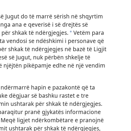
ë Jugut do të marrë sërish në shqyrtim
ga ana e qeverisë i së drejtës së
 për shkak të ndërgjegjes.
Vetëm para
a
ata vendosi se ndëshkimi i personave që
ër shkak të ndërgjegjes në bazë të Ligjit
së së Jugut, nuk përbën shkelje të
të njëjtën pikëpamje edhe në një vendim
ë ndërmarrë hapin e pazakontë që ta
uke dëgjuar së bashku rastet e tre
min ushtarak për shkak të ndërgjegjes.
araqitur pranë gjykatës informacione
. Meqë ligjet ndërkombëtare e pranojnë
imit ushtarak për shkak të ndërgjegjes,