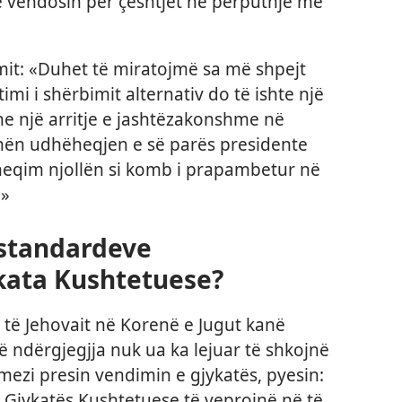
ë vendosin për çështjet në përputhje me
imit: «Duhet të miratojmë sa më shpejt
atimi i shërbimit alternativ do të ishte një
e një arritje e jashtëzakonshme në
t nën udhëheqjen e së parës presidente
eqim njollën si komb i prapambetur në
.»
 standardeve
ata Kushtetuese?
të Jehovait në Korenë e Jugut kanë
 ndërgjegjja nuk ua ka lejuar të shkojnë
mezi presin vendimin e gjykatës, pyesin:
e Gjykatës Kushtetuese të veprojnë në të