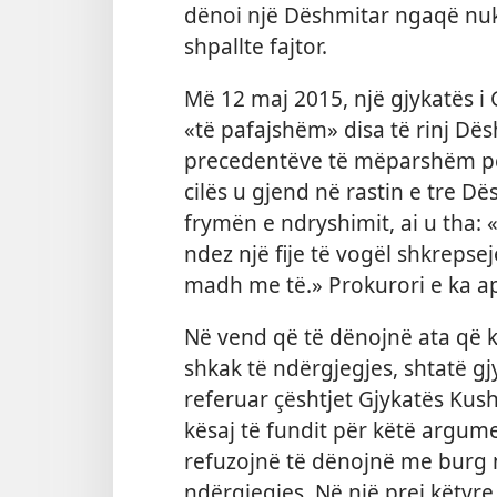
dënoi një Dëshmitar ngaqë nuk 
shpallte fajtor.
Më 12 maj 2015, një gjykatës i 
«të pafajshëm» disa të rinj Dë
precedentëve të mëparshëm pë
cilës u gjend në rastin e tre Dë
frymën e ndryshimit, ai u tha: 
ndez një fije të vogël shkrepse
madh me të.» Prokurori e ka a
Në vend që të dënojnë ata që 
shkak të ndërgjegjes, shtatë gj
referuar çështjet Gjykatës Kus
kësaj të fundit për këtë argum
refuzojnë të dënojnë me burg nj
ndërgjegjes. Në një prej këtyre