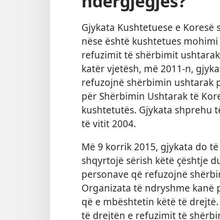
ndërgjegjes?
Gjykata Kushtetuese e Koresë s
nëse është kushtetues mohimi n
refuzimit të shërbimit ushtarak
katër vjetësh, më 2011-n, gjyk
refuzojnë shërbimin ushtarak p
për Shërbimin Ushtarak të Kore
kushtetutës. Gjykata shprehu 
të vitit 2004.
Më 9 korrik 2015, gjykata do t
shqyrtojë sërish këtë çështje d
personave që refuzojnë shërbi
Organizata të ndryshme kanë p
që e mbështetin këtë të drejtë
të drejtën e refuzimit të shërb