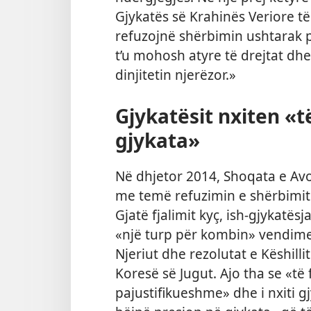
Gjykatës së Krahinës Veriore t
refuzojnë shërbimin ushtarak p
t’u mohosh atyre të drejtat dhe
dinjitetin njerëzor.»
Gjykatësit nxiten «t
gjykata»
Në dhjetor 2014, Shoqata e Av
me temë refuzimin e shërbimit 
Gjatë fjalimit kyç, ish-gjykatësj
«një turp për kombin» vendimet
Njeriut dhe rezolutat e Këshilli
Koresë së Jugut. Ajo tha se «të 
pajustifikueshme» dhe i nxiti g