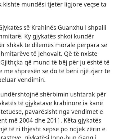
kishte mundësi tjetër ligjore veçse ta
Gjykatës së Krahinës Guanxhu i shpalli
shmitarë. Ky gjykatës shkoi kundër
r shkak të dilemës morale përpara së
shmitarëve të Jehovait. Që të nxiste
«Gjithçka që mund të bëj për ju është të
je me shpresën se do të bëni një zjarr të
peluar vendimin.
kundërshtojnë shërbimin ushtarak për
ykatës të gjykatave krahinore ia kanë
htetuese, pavarësisht nga vendimet e
ent më 2004 dhe 2011. Këta gjykatës
ë të ri thjesht sepse po ndjek zërin e
 rasteve, gjykatësi Jong-hun Gang i