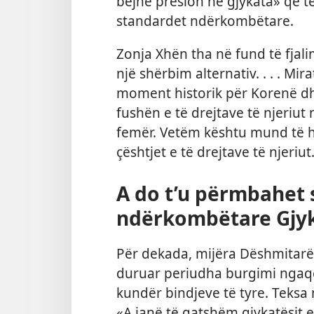
bëjnë presion në gjykata» që t
standardet ndërkombëtare.
Zonja Xhën tha në fund të fjal
një shërbim alternativ. . . . Mir
moment historik për Korenë dh
fushën e të drejtave të njeriu
femër. Vetëm kështu mund të h
çështjet e të drejtave të njeriut
A do t’u përmbahet
ndërkombëtare Gjyk
Për dekada, mijëra Dëshmitarë 
duruar periudha burgimi ngaqë
kundër bindjeve të tyre. Teksa 
«A janë të gatshëm gjykatësit 