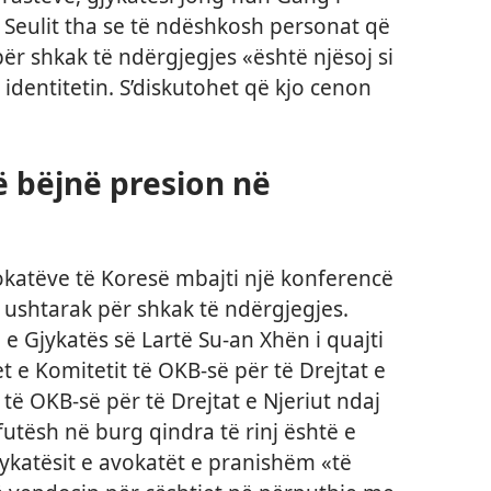
ë Seulit tha se të ndëshkosh personat që
ër shkak të ndërgjegjes «është njësoj si
 identitetin. S’diskutohet që kjo cenon
ë bëjnë presion në
okatëve të Koresë mbajti një konferencë
ushtarak për shkak të ndërgjegjes.
a e Gjykatës së Lartë Su-an Xhën i quajti
 e Komitetit të OKB-së për të Drejtat e
t të OKB-së për të Drejtat e Njeriut ndaj
futësh në burg qindra të rinj është e
jykatësit e avokatët e pranishëm «të