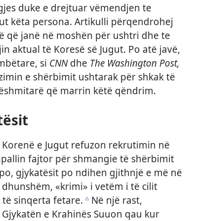
gjes duke e drejtuar vëmendjen te
gut këta persona. Artikulli përqendrohej
rë që janë në moshën për ushtri dhe te
jin aktual të Koresë së Jugut. Po atë javë,
bëtare, si
CNN
dhe
The Washington Post,
fuzimin e shërbimit ushtarak për shkak të
Dëshmitarë që marrin këtë qëndrim.
tësit
ë Korenë e Jugut refuzon rekrutimin në
shpallin fajtor për shmangie të shërbimit
o, gjykatësit po ndihen gjithnjë e më në
ë dhunshëm, «krimi» i vetëm i të cilit
të sinqerta fetare.
Në një rast,
c
në Gjykatën e Krahinës Suuon qau kur