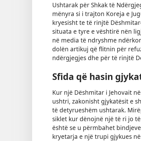
Ushtarak për Shkak të Ndërgje
mënyra si i trajton Koreja e Ju
kryesisht te të rinjtë Dëshmita
situata e tyre e vështirë nën lig
në media të ndryshme ndërkom
dolën artikuj që flitnin për re
ndërgjegjes dhe për të rinjtë 
Sfida që hasin gjyka
Kur një Dëshmitar i Jehovait n
ushtri, zakonisht gjykatësit e 
të detyrueshëm ushtarak. Mirëp
siklet kur dënojnë një të ri jo t
është se u përmbahet bindjeve 
kryetarja e një trupi gjykues 