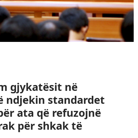
m gjykatësit në
ë ndjekin standardet
ër ata që refuzojnë
rak për shkak të