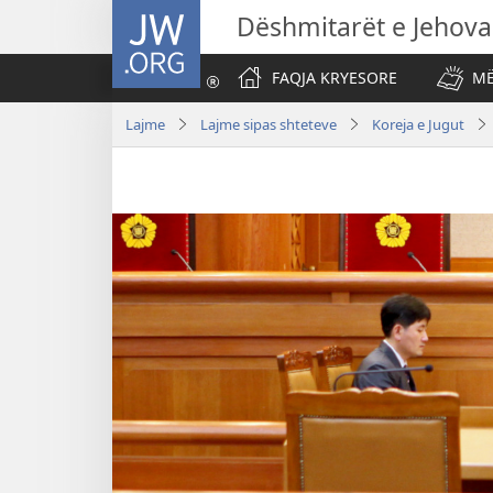
JW.ORG
Dëshmitarët e Jehova
FAQJA KRYESORE
MË
Lajme
Lajme sipas shteteve
Koreja e Jugut