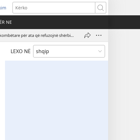
kim
Kërko
ËR NE
A janë të gatshëm gjykatësit në Korenë e Jugut të ndjekin standardet ndërkombëtare për ata që refuzojnë shërbimin ushtarak për shkak të ndërgjegjes?
LEXO NË