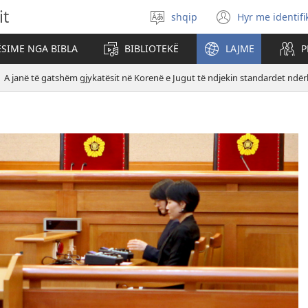
it
shqip
Hyr me identifi
Zgjidh
(hap
gjuhën
dritare
SIME NGA BIBLA
BIBLIOTEKË
LAJME
P
të
re)