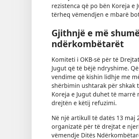
rezistenca që po bën Koreja e J
tërheq vëmendjen e mbarë bot
Gjithnjë e më shum
ndërkombëtarët
Komiteti i OKB-së për të Drejtat
Jugut që të bëjë ndryshime. Që 
vendime që kishin lidhje me m
shërbimin ushtarak për shkak 
Koreja e Jugut duhet të marrë 
drejtën e këtij refuzimi.
Në një artikull të datës 13 maj
organizatë për të drejtat e nje
vëmendje Ditës Ndërkombëtare