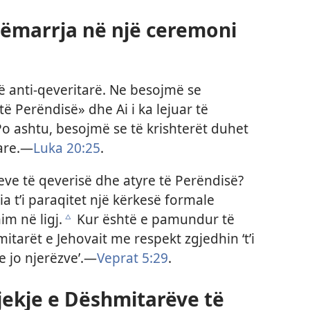
sëmarrja në një ceremoni
ë anti-qeveritarë. Ne besojmë se
 të Perëndisë» dhe Ai i ka lejuar të
Po ashtu, besojmë se të krishterët duhet
tare.—
Luka 20:25
.
jeve të qeverisë dhe atyre të Perëndisë?
a t’i paraqitet një kërkesë formale
im në ligj.
Kur është e pamundur të
c
tarët e Jehovait me respekt zgjedhin ‘t’i
e jo njerëzve’.—
Veprat 5:29
.
jekje e Dëshmitarëve të