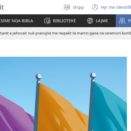
it
shqip
Hyr me identifi
Zgjidh
(hap
gjuhën
dritare
SIME NGA BIBLA
BIBLIOTEKË
LAJME
P
të
re)
tarët e Jehovait nuk pranojnë me respekt të marrin pjesë në ceremoni kom