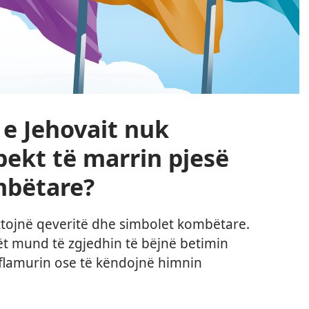
e Jehovait nuk
ekt të marrin pjesë
mbëtare?
ktojnë qeveritë dhe simbolet kombëtare.
rët mund të zgjedhin të bëjnë betimin
 flamurin ose të këndojnë himnin