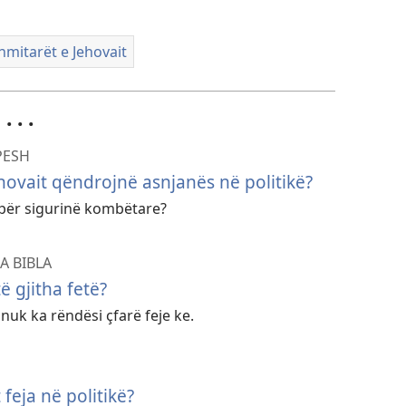
mitarët e Jehovait
 . .
PESH
hovait qëndrojnë asnjanës në politikë?
 për sigurinë kombëtare?
A BIBLA
ë gjitha fetë?
uk ka rëndësi çfarë feje ke.
feja në politikë?