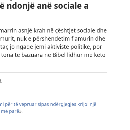
ë ndonjë anë sociale a
marrin asnjë krah në çështjet sociale dhe
amurit, nuk e përshëndetim flamurin dhe
, jo ngaqë jemi aktivistë politikë, por
ona të bazuara në Bibël lidhur me këto
8.
i për të vepruar sipas ndërgjegjes krijoi një
t më parë
».