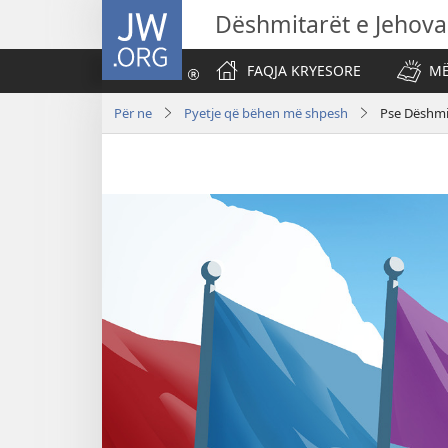
JW.ORG
Dëshmitarët e Jehova
FAQJA KRYESORE
MË
Për ne
Pyetje që bëhen më shpesh
Pse Dëshmi