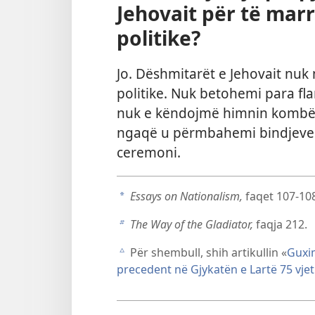
Jehovait për të marr
politike?
Jo. Dëshmitarët e Jehovait nuk 
politike. Nuk betohemi para fl
nuk e këndojmë himnin kombëtar
ngaqë u përmbahemi bindjeve t
ceremoni.
Essays on Nationalism,
faqet 107-10
a
The Way of the Gladiator,
faqja 212.
b
Për shembull, shih artikullin «
Guxim
c
precedent në Gjykatën e Lartë 75 vje