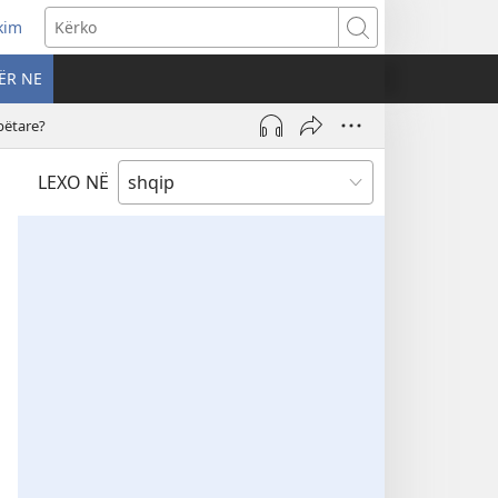
kim
Kërko
ËR NE
bëtare?
LEXO NË