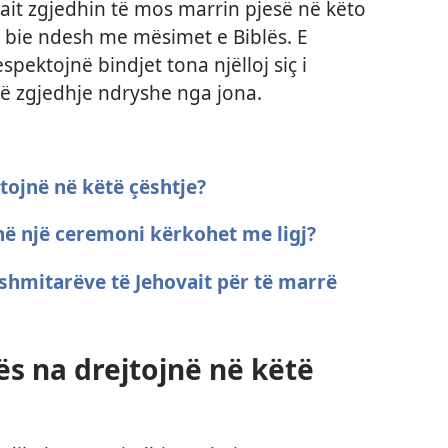
ait zgjedhin të mos marrin pjesë në këto
 bie ndesh me mësimet e Biblës. E
pektojnë bindjet tona njëlloj siç i
ë zgjedhje ndryshe nga jona.
tojnë në këtë çështje?
në një ceremoni kërkohet me ligj?
ëshmitarëve të Jehovait për të marrë
ës na drejtojnë në këtë