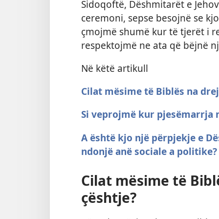
Sidoqoftë, Dëshmitarët e Jehov
ceremoni, sepse besojnë se kjo
çmojmë shumë kur të tjerët i res
respektojmë ne ata që bëjnë nj
Në këtë artikull
Cilat mësime të Biblës na drej
Si veprojmë kur pjesëmarrja 
A është kjo një përpjekje e D
ndonjë anë sociale a politike?
Cilat mësime të Bibl
çështje?