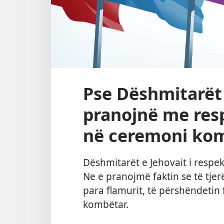
Pse Dëshmitarët 
pranojnë me resp
në ceremoni ko
Dëshmitarët e Jehovait i respe
Ne e pranojmë faktin se të tje
para flamurit, të përshëndetin
kombëtar.