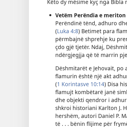
Këto dy mësime kyç nga Bibla n
Vetëm Perëndia e meriton
Perëndinë tënd, adhuro dhe 
(
Luka 4:8
) Betimet para fl
përmbajnë shprehje ku prem
çdo gjë tjetër. Ndaj, Dëshmi
ndërgjegjja që të marrin pje
Dëshmitarët e Jehovait, po
flamurin është një akt adhur
(
1 Korintasve 10:14
) Disa hi
flamujt kombëtarë janë simb
dhe objekti qendror i adhur
shkroi historiani Karlton J. H
hershëm, autori Daniel P. Ma
të . . . bënin flijime për f