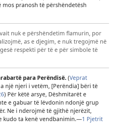
i të mos pranosh të përshëndetësh
vait nuk e përshëndetim flamurin, por
alizojmë, as e djegim, e nuk tregojmë në
esë respekti për të e për simbole të
barabartë para Perëndisë.
(
Veprat
a një njeri i vetëm, [Perëndia] bëri të
26
) Për këtë arsye, Dëshmitarët e
shte e gabuar të lëvdonin ndonjë grup
r. Ne i nderojmë të gjithë njerëzit,
 e kudo ta kenë vendbanimin.—
1 Pjetrit