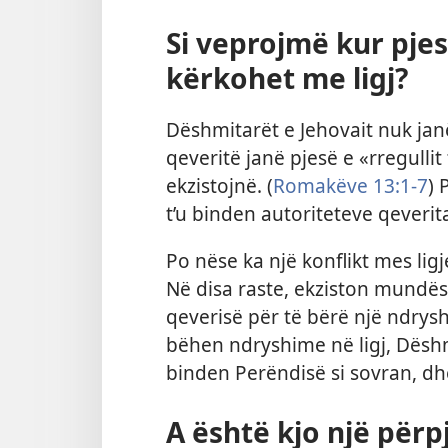
Si veprojmë kur pje
kërkohet me ligj?
Dëshmitarët e Jehovait nuk jan
qeveritë janë pjesë e «rregullit
ekzistojnë. (
Romakëve 13:1-7
) 
t’u binden autoriteteve qeveri
Po nëse ka një konflikt mes lig
Në disa raste, ekziston mundësi
qeverisë për të bërë një ndrysh
bëhen ndryshime në ligj, Dëshmi
binden Perëndisë si sovran, dh
A është kjo një përp