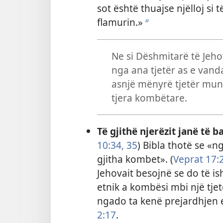
sot është thuajse njëlloj s
flamurin.»
b
Ne si Dëshmitarë të Jeho
nga ana tjetër as e vand
asnjë mënyrë tjetër mung
tjera kombëtare.
Të gjithë njerëzit janë të 
10:34, 35
) Bibla thotë se «ng
gjitha kombet». (
Veprat 17:
Jehovait besojnë se do të i
etnik a kombësi mbi një tjetë
ngado ta kenë prejardhjen
2:17
.