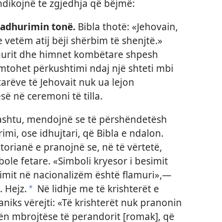
dikojnë te zgjedhja që bëjmë:
 adhurimin tonë.
Bibla thotë: «Jehovain,
vetëm atij bëji shërbim të shenjtë.»
amurit dhe himnet kombëtare shpesh
tohet përkushtimi ndaj një shteti mbi
tarëve të Jehovait nuk ua lejon
së në ceremoni të tilla.
 ashtu, mendojnë se të përshëndetësh
imi, ose idhujtari, që Bibla e ndalon.
storianë e pranojnë se, në të vërtetë,
ole fetare. «Simboli kryesor i besimit
imit në nacionalizëm është flamuri»,—
. Hejz.
Në lidhje me të krishterët e
a
niks vërejti: «Të krishterët nuk pranonin
rymën mbrojtëse të perandorit [romak], që