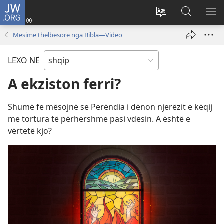
JW.ORG
Hyr
me
Ndrysho
Kërko
SH
identifikim
gjuhën
në
ME
Mësime thelbësore nga Bibla​—Video
(hap
e
JW.ORG
dritare
sitit
LEXO NË
të
re)
A ekziston ferri?
Shumë fe mësojnë se Perëndia i dënon njerëzit e këqij
me tortura të përhershme pasi vdesin. A është e
vërtetë kjo?