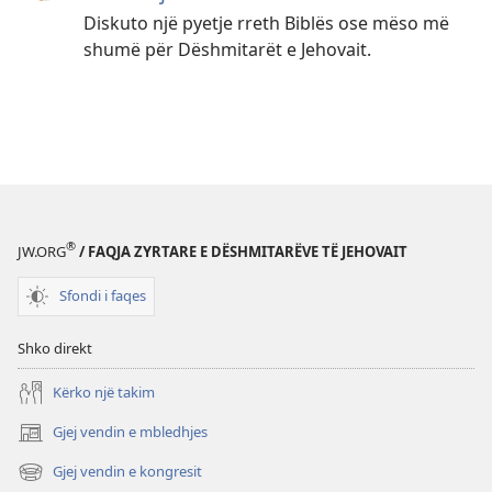
Diskuto një pyetje rreth Biblës ose mëso më
shumë për Dëshmitarët e Jehovait.
®
JW.ORG
/ FAQJA ZYRTARE E DËSHMITARËVE TË JEHOVAIT
Sfondi i faqes
Shko direkt
Kërko një takim
Gjej vendin e mbledhjes
(hap
dritare
Gjej vendin e kongresit
(hap
të