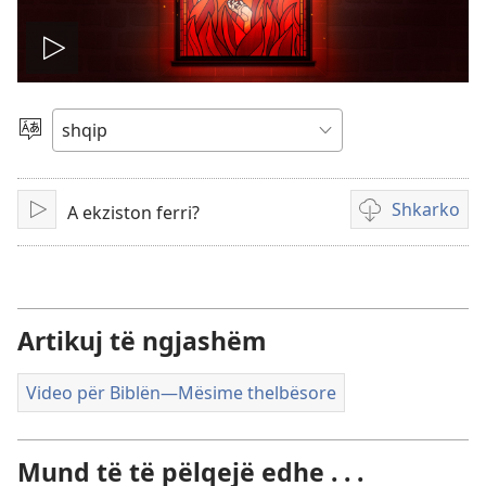
Nis
videon
Zgjidh
gjuhën
Shkarko
A ekziston ferri?
Luaj
Mundësi
shkarkimi
për
video
Artikuj të ngjashëm
Video për Biblën​—Mësime thelbësore
Mund të të pëlqejë edhe . . .