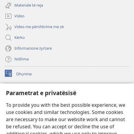
dritare
re)
Materiale të reja
të
re)
Video
Video me përshkrime me zë
Kërko
Informacione zyrtare
Ndihma
Dhurime
(hap
dritare
të
BIBLIOTEKA ONLINE Watchtower
Parametrat e privatësisë
(hap
re)
dritare
®
JW Hub
To provide you with the best possible experience, we
të
(hap
re)
use cookies and similar technologies. Some cookies
dritare
®
JW Library
të
are necessary to make our website work and cannot
re)
be refused. You can accept or decline the use of
Biblioteka Watchtower
additional cookies, which we use only to improve