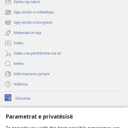
Kërko një takim
Gjej vendin e mbledhjes
(hap
dritare
Gjej vendin e kongresit
(hap
të
dritare
re)
Materiale të reja
të
re)
Video
Video me përshkrime me zë
Kërko
Informacione zyrtare
Ndihma
Dhurime
(hap
dritare
të
BIBLIOTEKA ONLINE Watchtower
Parametrat e privatësisë
(hap
re)
dritare
®
JW Hub
të