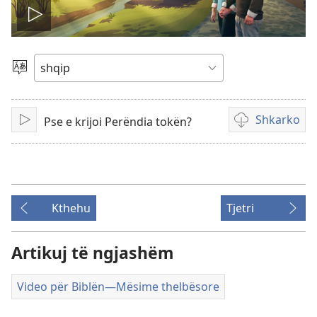
Nis
videon
Zgjidh
gjuhën
Shkarko
Pse e krijoi Perëndia tokën?
Luaj
Mundësi
shkarkimi
për
video
Kthehu
Tjetri
Artikuj të ngjashëm
Video për Biblën​—Mësime thelbësore