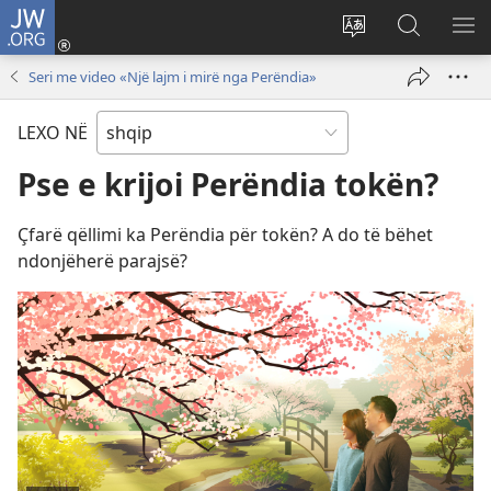
JW.ORG
Hyr
me
Ndrysho
Kërko
SH
identifikim
gjuhën
në
ME
Seri me video «Një lajm i mirë nga Perëndia»
(hap
e
JW.ORG
dritare
sitit
LEXO NË
të
re)
Pse e krijoi Perëndia tokën?
Çfarë qëllimi ka Perëndia për tokën? A do të bëhet
ndonjëherë parajsë?