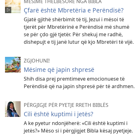
MËSIME THELBËSORE NGA BIBLA
Çfarë është Mbretëria e Perëndisë?
Gjatë gjithë shërbimit të tij, Jezui i mësoi të
tjerët për Mbretërinë e Perëndisë më shumë
se për çdo gjë tjetër. Për shekuj me radhë,
dishepujt e tij janë lutur që kjo Mbretëri të vijë.
ZGJOHUNI!
Mësime që japin shpresë
Shih disa prej premtimeve emocionuese të
Perëndisë që na japin shpresë për të ardhmen.
PËRGJIGJE PËR PYETJE RRETH BIBLËS
Cili është kuptimi i jetës?
A ke pyetur ndonjëherë: «Cili është kuptimi i
jetës?» Mëso si i përgjigjet Bibla kësaj pyetjeje.