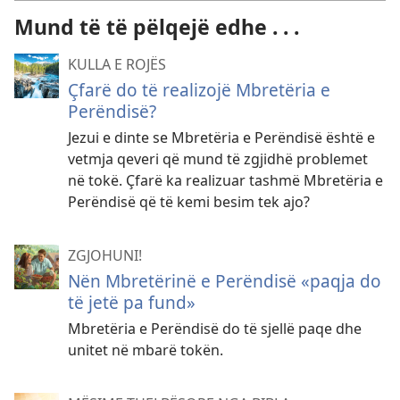
Mund të të pëlqejë edhe . . .
KULLA E ROJËS
Çfarë do të realizojë Mbretëria e
Perëndisë?
Jezui e dinte se Mbretëria e Perëndisë është e
vetmja qeveri që mund të zgjidhë problemet
në tokë. Çfarë ka realizuar tashmë Mbretëria e
Perëndisë që të kemi besim tek ajo?
ZGJOHUNI!
Nën Mbretërinë e Perëndisë «paqja do
të jetë pa fund»
Mbretëria e Perëndisë do të sjellë paqe dhe
unitet në mbarë tokën.