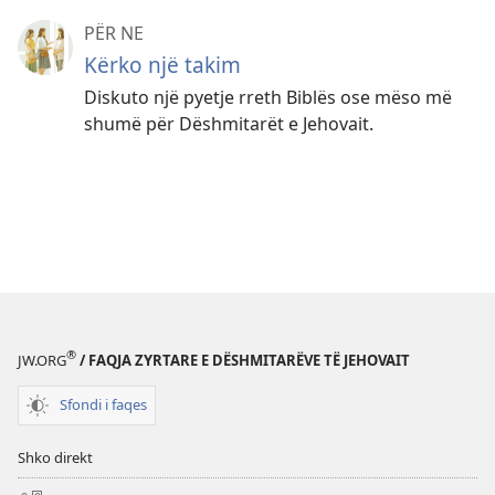
PËR NE
Kërko një takim
Diskuto një pyetje rreth Biblës ose mëso më
shumë për Dëshmitarët e Jehovait.
®
JW.ORG
/ FAQJA ZYRTARE E DËSHMITARËVE TË JEHOVAIT
Sfondi i faqes
Shko direkt