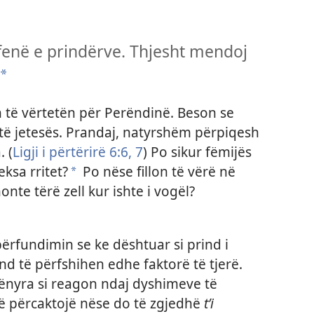
fenë e prindërve. Thjesht mendoj
*
on të vërtetën për Perëndinë. Beson se
të jetesës. Prandaj, natyrshëm përpiqesh
. (
Ligji i përtërirë 6:​6, 7
) Po sikur fëmijës
eksa rritet?
Po nëse fillon të vërë në
*
te tërë zell kur ishte i vogël?​​
ërfundimin se ke dështuar si prind i
nd të përfshihen edhe faktorë të tjerë.
nyra si reagon ndaj dyshimeve të
ë përcaktojë nëse do të zgjedhë
t’i