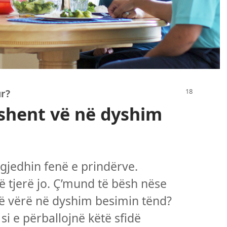
ur?
eshent vë në dyshim
 zgjedhin fenë e prindërve.
ë tjerë jo. Ç’mund të bësh nëse
s të vërë në dyshim besimin tënd?
 si e përballojnë këtë sfidë