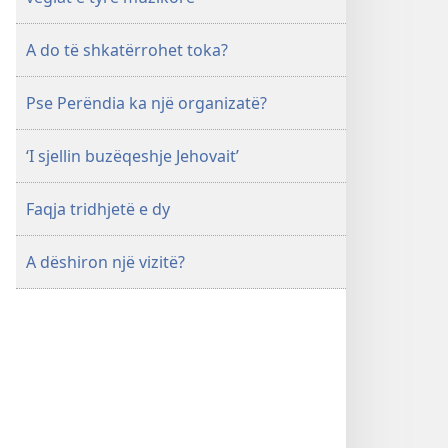
A do të shkatërrohet toka?
Pse Perëndia ka një organizatë?
‘I sjellin buzëqeshje Jehovait’
Faqja tridhjetë e dy
A dëshiron një vizitë?