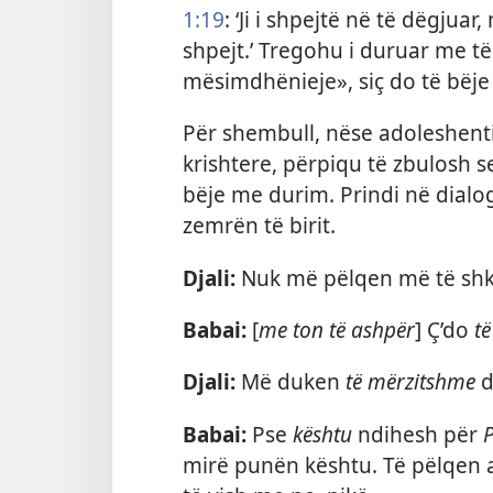
1:19
: ‘Ji i shpejtë në të dëgjua
shpejt.’ Tregohu i duruar me të.
mësimdhënieje», siç do të bëje m
Për shembull, nëse adoleshenti
krishtere, përpiqu të zbulosh s
bëje me durim. Prindi në dialo
zemrën të birit.
Djali:
Nuk më pëlqen më të shk
Babai:
[
me ton të ashpër
] Ç’do
t
Djali:
Më duken
të mërzitshme
d
Babai:
Pse
kështu
ndihesh për
mirë punën kështu. Të pëlqen a