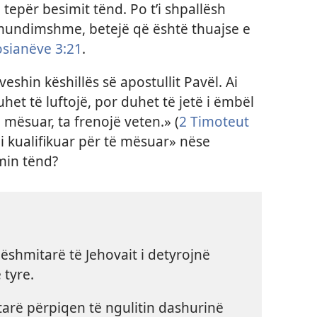
tepër besimit tënd. Po t’i shpallësh
ë mundimshme, betejë që është thuajse e
sianëve 3:⁠21
.
eshin këshillës së apostullit Pavël. Ai
duhet të luftojë, por duhet të jetë i ëmbël
ë mësuar, ta frenojë veten.» (
2 Timoteut
«i kualifikuar për të mësuar» nëse
min tënd?
Dëshmitarë të Jehovait i detyrojnë
 tyre.
arë përpiqen të ngulitin dashurinë