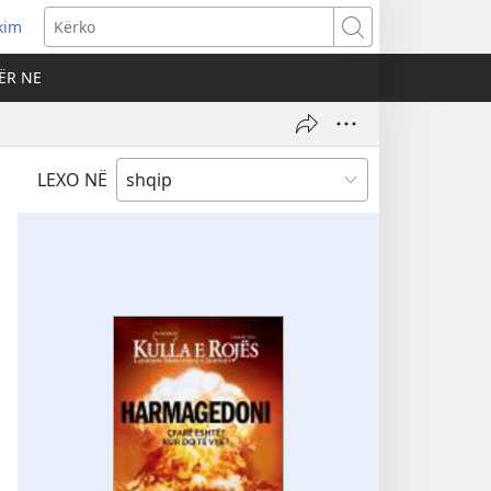
kim
Kërko
ËR NE
LEXO NË