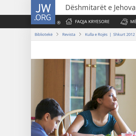
JW.ORG
Dëshmitarët e Jehova
FAQJA KRYESORE
MË
Bibliotekë
Revista
Kulla e Rojës | Shkurt 2012