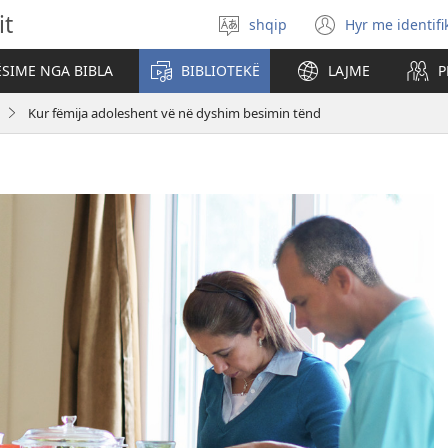
it
shqip
Hyr me identifi
Zgjidh
(hap
gjuhën
dritare
SIME NGA BIBLA
BIBLIOTEKË
LAJME
P
të
re)
Kur fëmija adoleshent vë në dyshim besimin tënd