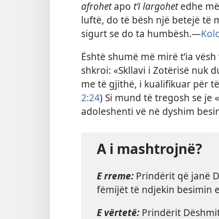
afrohet
apo
t’i largohet
edhe më 
luftë, do të bësh një betejë t
sigurt se do ta humbësh.​​—⁠
Kolo
Është shumë më mirë t’ia vësh v
shkroi: «Skllavi i Zotërisë nuk 
me të gjithë, i kualifikuar për t
2:24
) Si mund të tregosh se je 
adoleshenti vë në dyshim besi
A i mashtrojnë?
E rreme:
Prindërit që janë 
fëmijët të ndjekin besimin e
E vërtetë:
Prindërit Dëshmit