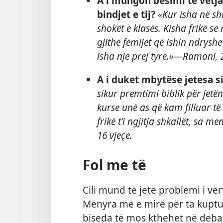
A i mungon besimi te vetja,
bindjet e tij?
«Kur isha në shk
shokët e klasës. Kisha frikë se
gjithë fëmijët që ishin ndrysh
isha një prej tyre.»​​—⁠Ramoni, 
A i duket mbytëse jetesa 
sikur premtimi biblik për jetë
kurse unë as që kam filluar t
frikë t’i ngjitja shkallët, sa m
16 vjeçe.
Fol me të
Cili mund të jetë problemi i vë
Mënyra më e mirë për ta kuptua
biseda të mos kthehet në debat