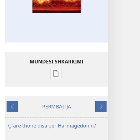
MUNDËSI SHKARKIMI
Mundësitë
e
shkarkimit
për
PËRMBAJTJA
botimet
Kthehu
Tjetri
KULLA
E
Çfarë thonë disa për Harmagedonin?
ROJËS
Shkurt 2012