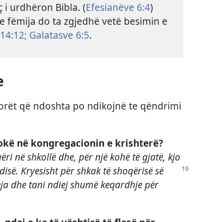
ç i urdhëron Bibla. (
Efesianëve 6:⁠4
)
e fëmija do ta zgjedhë vetë besimin e
14:12;
Galatasve 6:⁠5
.
e
ktorët që ndoshta po ndikojnë te qëndrimi
okë në kongregacionin e krishterë?
i në shkollë dhe, për një kohë të gjatë, kjo
disë. Kryesisht për
shkak të shoqërisë së
ja dhe tani ndiej shumë keqardhje për