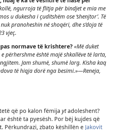
 ndaj e ka të vështirë të flasë për
ollë, ngurroja të flitja për bindjet e mia me
 mos u dukesha i çuditshëm ose ‘shenjtor’. Të
e nuk pranoheshin në shoqëri, dhe s’doja të
23 vjeç.
sipas normave të krishtere?
«Më duket
n e përhershme është majë shkallëve të larta,
ë ngjitem. Jam shumë, shumë larg. Kisha kaq
endova të hiqja dorë nga besimi.»​​—⁠Reneja,
rtetë që po kalon fëmija
yt
adoleshent?
r është ta pyesësh. Por bëj kujdes që
. Përkundrazi, zbato këshillën e
Jakovit