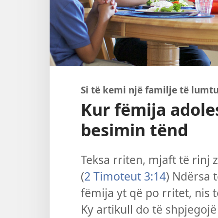
Si të kemi një familje të lumt
Kur fëmija adol
besimin tënd
Teksa rriten, mjaft të rinj
(
2 Timoteut 3:14
) Ndërsa t
fëmija yt që po rritet, ni
Ky artikull do të shpjegojë