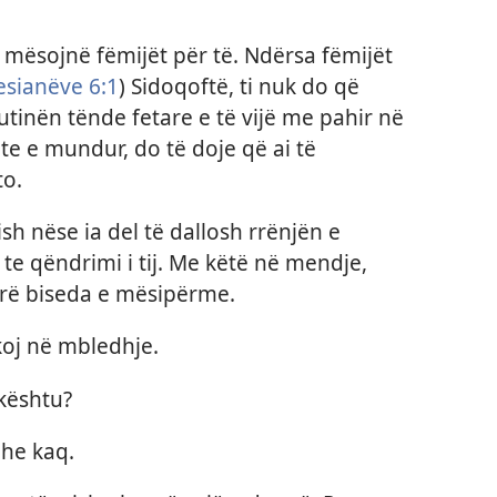
 mësojnë fëmijët për të. Ndërsa fëmijët
esianëve 6:⁠1
) Sidoqoftë, ti nuk do që
rutinën tënde fetare e të vijë me pahir në
hte e mundur, do të doje që ai të
to.
sh nëse ia del të dallosh rrënjën e
e qëndrimi i tij. Me këtë në mendje,
irë biseda e mësipërme.
oj në mbledhje.
kështu?
he kaq.