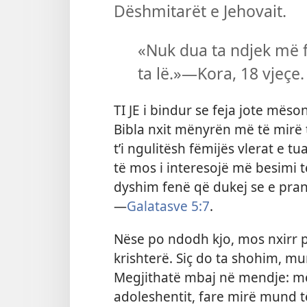
Dëshmitarët e Jehovait.
«Nuk dua ta ndjek më 
ta lë.»​​—⁠Kora, 18 vjeçe.
TI JE i bindur se feja jote mës
Bibla nxit mënyrën më të mirë 
t’i ngulitësh fëmijës vlerat e tua
të mos i interesojë më besimi t
dyshim fenë që dukej se e pranon
—⁠
Galatasve 5:⁠7
.
Nëse po ndodh kjo, mos nxirr p
krishterë. Siç do ta shohim, mu
Megjithatë mbaj në mendje: më
adoleshentit, fare mirë mund t