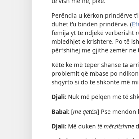
të vish me ne, pikë.
Perëndia u kërkon prindërve t’i
duhet t’u binden prindërve. (
Ef
fëmija yt të ndjekë verbërisht 
mbledhjet e krishtere. Po të is
përfshihej me gjithë zemër në 
Këtë ke më tepër shanse ta arri
problemit që mbase po ndikon t
shqyrto si do të shkonte më m
Djali:
Nuk më pëlqen më të shk
Babai:
[
me qetësi
] Pse mendon 
Djali:
Më duken
të mërzitshme
d