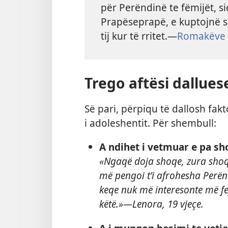
për Perëndinë te fëmijët, si
Prapëseprapë, e kuptojnë s
tij kur të rritet.​​—⁠
Romakëve 
Trego aftësi dallues
Së pari, përpiqu të dallosh fa
i adoleshentit. Për shembull:
A ndihet i vetmuar e pa sh
«Ngaqë doja shoqe, zura shoqër
më pengoi t’i afrohesha Perën
keqe nuk më interesonte më fe
këtë.»​​—⁠Lenora, 19 vjeçe.