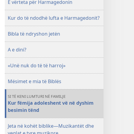
E vërteta për Harmagedonin
Kur do të ndodhë lufta e Harmagedonit?
Bibla të ndryshon jetën
A e dini?
«Unë nuk do të të harroj»
Mësimet e mia të Biblës
SI TË KENI LUMTURI NË FAMILJE
Kur fëmija adoleshent vë në dyshim
besimin tënd
Jeta në kohët biblike​—Muzikantët dhe
veglat e tyre muzikore