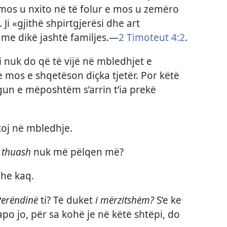
r, mos u nxito në të folur e mos u zemëro
 Ji «gjithë shpirtgjerësi dhe art
e dikë jashtë familjes.​​—⁠
2 Timoteut 4:⁠2
.
 nuk do që të vijë në mbledhjet e
e mos e shqetëson diçka tjetër. Por këtë
gun e mëposhtëm s’arrin t’ia prekë
oj në mbledhje.
ë thuash
nuk më pëlqen më?
he kaq.
Perëndinë
ti? Të duket
i mërzitshëm?
S’e ke
po jo, për sa kohë je në këtë shtëpi, do