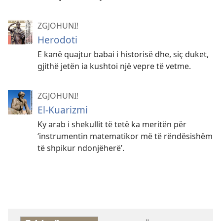
ZGJOHUNI!
Herodoti
E kanë quajtur babai i historisë dhe, siç duket,
gjithë jetën ia kushtoi një vepre të vetme.
ZGJOHUNI!
El-Kuarizmi
Ky arab i shekullit të tetë ka meritën për
‘instrumentin matematikor më të rëndësishëm
të shpikur ndonjëherë’.