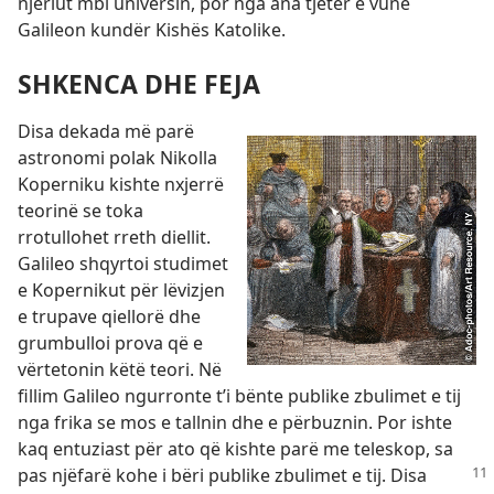
njeriut mbi universin, por nga ana tjetër e vunë
Galileon kundër Kishës Katolike.
SHKENCA DHE FEJA
Disa dekada më parë
astronomi polak Nikolla
Koperniku kishte nxjerrë
teorinë se toka
rrotullohet rreth diellit.
Galileo shqyrtoi studimet
e Kopernikut për lëvizjen
e trupave qiellorë dhe
grumbulloi prova që e
vërtetonin këtë teori. Në
fillim Galileo ngurronte t’i bënte publike zbulimet e tij
nga frika se mos e tallnin dhe e përbuznin. Por ishte
kaq entuziast për ato që kishte parë me teleskop, sa
pas njëfarë kohe
i bëri publike zbulimet e tij. Disa