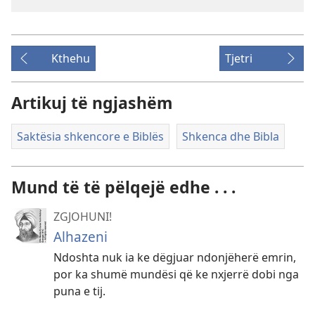
Kthehu
Tjetri
Artikuj të ngjashëm
Saktësia shkencore e Biblës
Shkenca dhe Bibla
Mund të të pëlqejë edhe . . .
ZGJOHUNI!
Alhazeni
Ndoshta nuk ia ke dëgjuar ndonjëherë emrin,
por ka shumë mundësi që ke nxjerrë dobi nga
puna e tij.