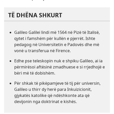
TË DHËNA SHKURT
Galileo Galilei lindi më 1564 në Pizë të Italisë,
qytet i famshëm për kullën e pjerrët. Ishte
pedagog në Universitetin e Padovës dhe më
vonë u transferua në Firence.
Edhe pse teleskopin nuk e shpiku Galileo, ai ia
përmirësoi aftësinë zmadhuese e si rrjedhojë e
bëri më të dobishëm.
Për shkak të pikëpamjeve të tij për universin,
Galileo u thirr dy herë para Inkuizicionit,
gjykatës katolike që ndëshkonte ata që
devijonin nga doktrinat e kishës.