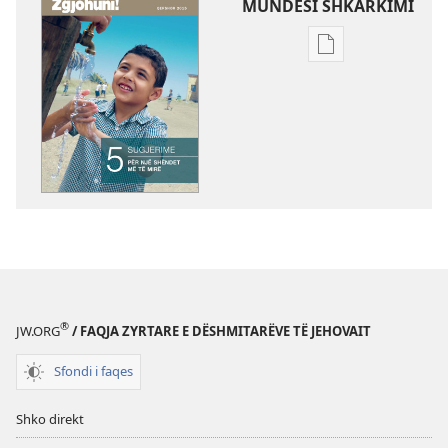
MUNDËSI SHKARKIMI
Mundësitë
e
shkarkimit
për
botimet
ZGJOHUNI!
5
sugjerime
për
një
shëndet
më
®
JW.ORG
/ FAQJA ZYRTARE E DËSHMITARËVE TË JEHOVAIT
të
mirë
Sfondi i faqes
Shko direkt