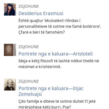
ZGJOHUNI!
Desiderius Erasmusi
Është quajtur ‘ekuivalent rilindas i
personaliteteve të sotme me famë botërore’.
Çfarë e bëri të famshëm?
ZGJOHUNI!
Portrete nga e kaluara—Aristoteli
Ideja e këtij filozofi të lashtë ndikoi thellë në
mësimet e krishterimit.
ZGJOHUNI!
Portrete nga e kaluara—Injac
Zemelvajsi
Çdo familje e ditëve të sotme duhet t’i jetë
mirënjohëse këtij burri. Pse?