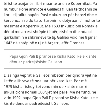
të ishte asnjanës, libri mbante anën e Kopernikut. Pa
humbur kohë armiqtë e Galileos filluan të thoshin se
libri i tij tallte papën. Pasi e akuzuan për herezi dhe e
kërcënuan se do ta torturonin, e detyruan t’i mohonte
mësimet e Kopernikut. Më 1633 Inkuizicioni Romak e
dënoi me arrest shtëpie të përjetshëm dhe ndaloi
qarkullimin e shkrimeve të tij. Galileo vdiq më 8 janar
1642 në shtëpinë e tij në Arçetri, afër Firences.
Papa Gjon Pali II pranoi se Kisha Katolike e kishte
dënuar padrejtësisht Galileon
Disa nga veprat e Galileos mbetën për qindra vjet në
listën e librave të ndaluar për katolikët. Por më
1979 kisha rishqyrtoi vendimin që kishte marrë
Inkuizicioni Romak 300 vjet më parë. Më në fund, në
vitin 1992, papa Gjon Pali II pranoi se Kisha Katolike e
kishte dënuar padrejtësisht Galileon.