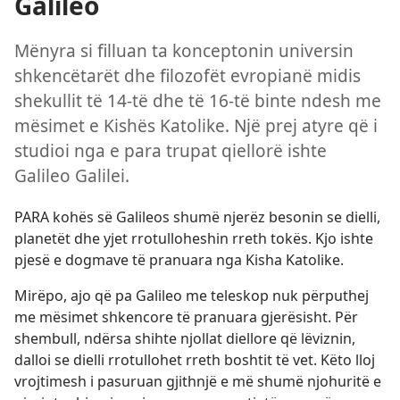
Galileo
Mënyra si filluan ta konceptonin universin
shkencëtarët dhe filozofët evropianë midis
shekullit të 14-të dhe të 16-të binte ndesh me
mësimet e Kishës Katolike. Një prej atyre që i
studioi nga e para trupat qiellorë ishte
Galileo Galilei.
PARA kohës së Galileos shumë njerëz besonin se dielli,
planetët dhe yjet rrotulloheshin rreth tokës. Kjo ishte
pjesë e dogmave të pranuara nga Kisha Katolike.
Mirëpo, ajo që pa Galileo me teleskop nuk përputhej
me mësimet shkencore të pranuara gjerësisht. Për
shembull, ndërsa shihte njollat diellore që lëviznin,
dalloi se dielli rrotullohet rreth boshtit të vet. Këto lloj
vrojtimesh i pasuruan gjithnjë e më shumë njohuritë e