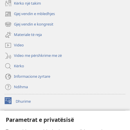
Kërko një takim
Gjej vendin e mbledhjes
(hap
dritare
Gjej vendin e kongresit
(hap
të
dritare
re)
Materiale të reja
të
re)
Video
Video me përshkrime me zë
Kërko
Informacione zyrtare
Ndihma
Dhurime
(hap
dritare
të
BIBLIOTEKA ONLINE Watchtower
Parametrat e privatësisë
(hap
re)
dritare
®