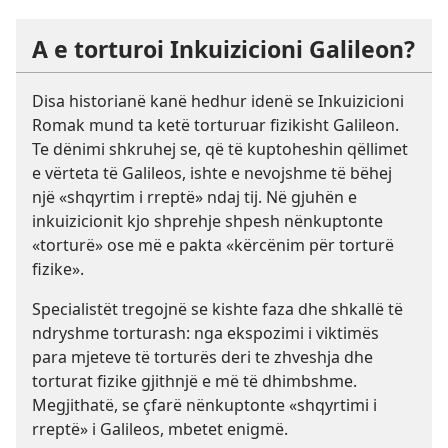
A e torturoi Inkuizicioni Galileon?
Disa historianë kanë hedhur idenë se Inkuizicioni
Romak mund ta ketë torturuar fizikisht Galileon.
Te dënimi shkruhej se, që të kuptoheshin qëllimet
e vërteta të Galileos, ishte e nevojshme të bëhej
një «shqyrtim i rreptë» ndaj tij. Në gjuhën e
inkuizicionit kjo shprehje shpesh nënkuptonte
«torturë» ose më e pakta «kërcënim për torturë
fizike».
Specialistët tregojnë se kishte faza dhe shkallë të
ndryshme torturash: nga ekspozimi i viktimës
para mjeteve të torturës deri te zhveshja dhe
torturat fizike gjithnjë e më të dhimbshme.
Megjithatë, se çfarë nënkuptonte «shqyrtimi i
rreptë» i Galileos, mbetet enigmë.