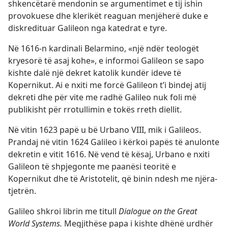
shkencëtarë mendonin se argumentimet e tij ishin
provokuese dhe klerikët reaguan menjëherë duke e
diskredituar Galileon nga katedrat e tyre.
Në 1616-n kardinali Belarmino, «një ndër teologët
kryesorë të asaj kohe», e informoi Galileon se sapo
kishte dalë një dekret katolik kundër ideve të
Kopernikut. Ai e nxiti me forcë Galileon t’i bindej atij
dekreti dhe për vite me radhë Galileo nuk foli më
publikisht për rrotullimin e tokës rreth diellit.
Në vitin 1623 papë u bë Urbano VIII, mik i Galileos.
Prandaj në vitin 1624 Galileo i kërkoi papës të anulonte
dekretin e vitit 1616. Në vend të kësaj, Urbano e nxiti
Galileon të shpjegonte me paanësi teoritë e
Kopernikut dhe të Aristotelit, që binin ndesh me njëra-
tjetrën.
Galileo shkroi librin me titull
Dialogue on the Great
World Systems.
Megjithëse papa i kishte dhënë urdhër