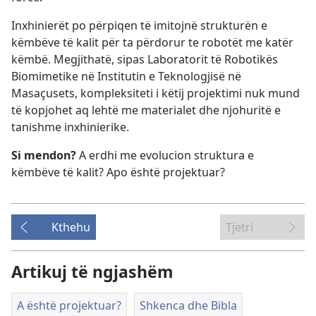
Inxhinierët po përpiqen të imitojnë strukturën e
këmbëve të kalit për ta përdorur te robotët me katër
këmbë. Megjithatë, sipas Laboratorit të Robotikës
Biomimetike në Institutin e Teknologjisë në
Masaçusets, kompleksiteti i këtij projektimi nuk mund
të kopjohet aq lehtë me materialet dhe njohuritë e
tanishme inxhinierike.
Si mendon?
A erdhi me evolucion struktura e
këmbëve të kalit? Apo është projektuar?
Kthehu
Tjetri
Artikuj të ngjashëm
A është projektuar?
Shkenca dhe Bibla