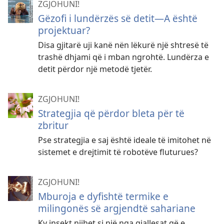
ZGJOHUNI!
Gëzofi i lundërzës së detit—A është
projektuar?
Disa gjitarë uji kanë nën lëkurë një shtresë të
trashë dhjami që i mban ngrohtë. Lundërza e
detit përdor një metodë tjetër.
ZGJOHUNI!
Strategjia që përdor bleta për të
zbritur
Pse strategjia e saj është ideale të imitohet në
sistemet e drejtimit të robotëve fluturues?
ZGJOHUNI!
Mburoja e dyfishtë termike e
milingonës së argjendtë sahariane
Ky insekt njihet si një nga gjallesat që e