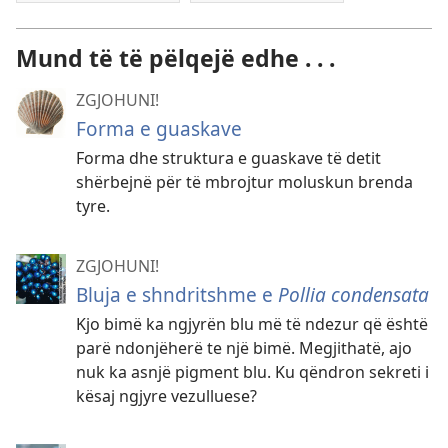
Mund të të pëlqejë edhe . . .
ZGJOHUNI!
Forma e guaskave
Forma dhe struktura e guaskave të detit
shërbejnë për të mbrojtur moluskun brenda
tyre.
ZGJOHUNI!
Bluja e shndritshme e
Pollia condensata
Kjo bimë ka ngjyrën blu më të ndezur që është
parë ndonjëherë te një bimë. Megjithatë, ajo
nuk ka asnjë pigment blu. Ku qëndron sekreti i
kësaj ngjyre vezulluese?