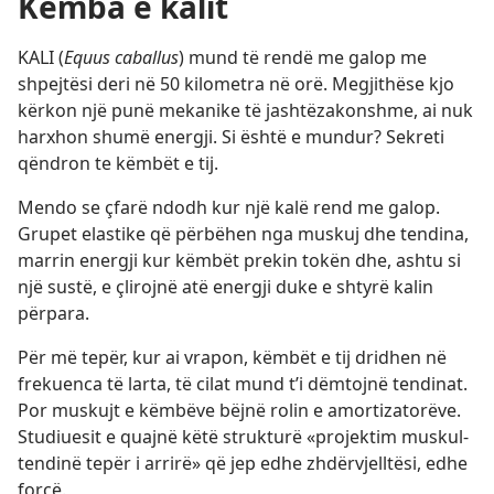
Këmba e kalit
KALI (
Equus caballus
) mund të rendë me galop me
shpejtësi deri në 50 kilometra në orë. Megjithëse kjo
kërkon një punë mekanike të jashtëzakonshme, ai nuk
harxhon shumë energji. Si është e mundur? Sekreti
qëndron te këmbët e tij.
Mendo se çfarë ndodh kur një kalë rend me galop.
Grupet elastike që përbëhen nga muskuj dhe tendina,
marrin energji kur këmbët prekin tokën dhe, ashtu si
një sustë, e çlirojnë atë energji duke e shtyrë kalin
përpara.
Për më tepër, kur ai vrapon, këmbët e tij dridhen në
frekuenca të larta, të cilat mund t’i dëmtojnë tendinat.
Por muskujt e këmbëve bëjnë rolin e amortizatorëve.
Studiuesit e quajnë këtë strukturë «projektim muskul-
tendinë tepër i arrirë» që jep edhe zhdërvjelltësi, edhe
forcë.