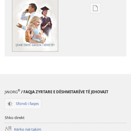
Mundësitë
e
shkarkimit
për
botimet
ZGJOHUNI!
Çfarë
është
suksesi
i
vërtetë?
®
JW.ORG
/ FAQJA ZYRTARE E DËSHMITARËVE TË JEHOVAIT
Sfondi i faqes
Shko direkt
Kërko një takim