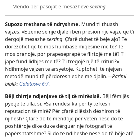
Mendo për pasojat e mesazheve
sexting
Supozo rrethana të ndryshme.
Mund t’i thuash
vajzës: «E zëmë se një djalë i bën presion një vajze që t’i
dërgojë mesazhe
sexting
. Çfarë duhet të bëjë ajo? Të
dorëzohet që të mos humbasë miqësinë me të? Të
mos pranojë, por prapëseprapë të flirtojë me të? T’i
japë fund lidhjes me të? T’i tregojë një të rrituri?»
Ndihmoje vajzën të arsyetojë. Kuptohet, të njëjtën
metodë mund të përdorësh edhe me djalin.
—Parimi
biblik:
Galatasve 6:7
.
Bëji thirrje ndjenjave të tij të mirësisë.
Bëji fëmijës
pyetje të tilla, si: «Sa rëndësi ka për ty të kesh
reputacion të mirë? Për çfarë cilësish dëshiron të
njihesh? Çfarë do të mendoje për veten nëse do të
poshtëroje dikë duke dërguar një fotografi të
papërshtatshme? Si do të ndiheshe nëse do të bëje atë