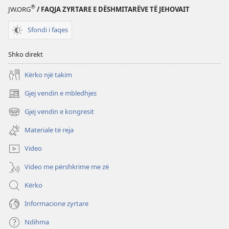
vërtet
®
JW.ORG
/ FAQJA ZYRTARE E DËSHMITARËVE TË JEHOVAIT
Sfondi i faqes
Shko direkt
Kërko një takim
Gjej vendin e mbledhjes
(hap
dritare
Gjej vendin e kongresit
(hap
të
dritare
re)
Materiale të reja
të
re)
Video
Video me përshkrime me zë
Kërko
Informacione zyrtare
Ndihma