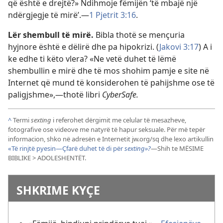
që është e drejtë?» Ndihmoje fëmijën ‘të mbajë një
ndërgjegje të mirë’.
—
1 Pjetrit 3:16
.
Lër shembull të mirë.
Bibla thotë se mençuria
hyjnore është e dëlirë dhe pa hipokrizi. (
Jakovi 3:17
) A i
ke edhe ti këto vlera? «Ne vetë duhet të lëmë
shembullin e mirë dhe të mos shohim pamje e site në
Internet që mund të konsiderohen të pahijshme ose të
paligjshme»,—thotë libri
CyberSafe.
^
Termi
sexting
i referohet dërgimit me celular të mesazheve,
fotografive ose videove me natyrë të hapur seksuale. Për më tepër
informacion, shko në adresën e Internetit jw.org/
sq dhe lexo artikullin
«Të rinjtë pyesin
—Çfarë duhet të di për
sexting»?
—Shih te MËSIME
BIBLIKE > ADOLESHENTËT.
SHKRIME KYÇE