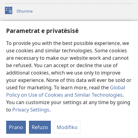
Dhurime
(hap
dritare
të
BIBLIOTEKA ONLINE Watchtower
Parametrat e privatësisë
(hap
re)
dritare
®
JW Hub
To provide you with the best possible experience, we
të
(hap
re)
use cookies and similar technologies. Some cookies
dritare
®
JW Library
të
are necessary to make our website work and cannot
re)
be refused. You can accept or decline the use of
Biblioteka Watchtower
additional cookies, which we use only to improve
your experience. None of this data will ever be sold or
used for marketing. To learn more, read the
Global
Policy on Use of Cookies and Similar Technologies
.
You can customize your settings at any time by going
Copyright
© 2026 Watch Tower Bible and Tract Society of Pennsylvania.
KUSHTET E PËRDORIMIT
|
POLITIKA E PRIVATËSISË
|
PARAMETRAT E
to
Privacy Settings
.
Sh
PRIVATËSISË
ta
Prano
Refuzo
Modifiko
e
pë