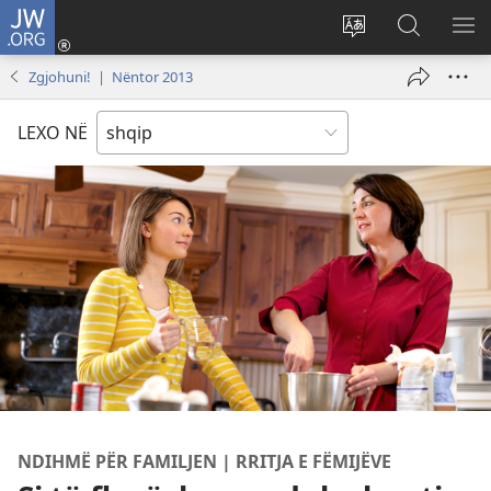
JW.ORG
Hyr
me
Ndrysho
Kërko
SH
identifikim
gjuhën
në
ME
Zgjohuni! | Nëntor 2013
(hap
e
JW.ORG
dritare
sitit
LEXO NË
të
re)
NDIHMË PËR FAMILJEN | RRITJA E FËMIJËVE