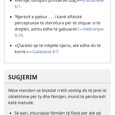
«Fëmijë, bindjuni prindërve tuaj.»
—
Efesianëve
6:1
.
‘Njerëzit e pjekur . . . i kanë aftësitë
perceptuese të stërvitura për të shquar si të
drejtën, ashtu edhe të gabuarën.’
—
Hebrenjve
5:14
.
«Çfarëdo që të mbjellë njeriu, atë edhe do të
korrë.»
—
Galatasve 6:7
.
SUGJERIM
Nëse mendon se bisedat rreth
sexting
do të jenë të
sikletshme për ty dhe fëmijën, mund të përdorësh
këtë metodë:
Së pari, inkurajoje fëmijën të flasë për atë që