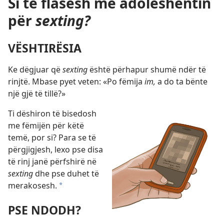
Si të flasësh me adoleshentin
për
sexting?
VËSHTIRËSIA
Ke dëgjuar që
sexting
është përhapur shumë ndër të
rinjtë. Mbase pyet veten: «Po fëmija
im,
a do ta bënte
një gjë të tillë?»
Ti dëshiron të bisedosh
me fëmijën për këtë
temë, por si? Para se të
përgjigjesh, lexo pse disa
të rinj janë përfshirë në
sexting
dhe pse duhet të
merakosesh.
*
PSE NDODH?