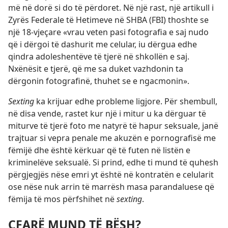
më në dorë si do të përdoret. Në një rast, një artikull i
Zyrës Federale të Hetimeve në SHBA (FBI) thoshte se
një 18-vjeçare «vrau veten pasi fotografia e saj nudo
që i dërgoi të dashurit me celular, iu dërgua edhe
qindra adoleshentëve të tjerë në shkollën e saj.
Nxënësit e tjerë, që me sa duket vazhdonin ta
dërgonin fotografinë, thuhet se e ngacmonin».
Sexting
ka krijuar edhe probleme ligjore. Për shembull,
në disa vende, rastet kur një i mitur u ka dërguar të
miturve të tjerë foto me natyrë të hapur seksuale, janë
trajtuar si vepra penale me akuzën e pornografisë me
fëmijë dhe është kërkuar që të futen në listën e
kriminelëve seksualë. Si prind, edhe ti mund të quhesh
përgjegjës nëse emri yt është në kontratën e celularit
ose nëse nuk arrin të marrësh masa parandaluese që
fëmija të mos përfshihet në
sexting
.
ÇFARË MUND TË BËSH?