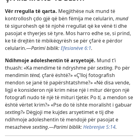
Vër rregulla të qarta.
Megjithëse nuk mund të
kontrollosh çdo gjë që bën fëmija me celularin,
mund
të sigurohesh që të njohë rregullat që ke vënë ti dhe
pasojat e thyerjes së tyre. Mos harro edhe se, si prind,
ke të drejtën të mbikëqyrësh se për çfarë e përdor
celularin.
—
Parimi biblik:
Efesianëve 6:1
.
Ndihmoje adoleshentin të arsyetojë.
Mund t’i
thuash: «Ka mendime të ndryshme për
sexting
. Po për
mendimin
tënd,
çfarë është?» «Ç’lloj fotografish
mendon se janë të papërshtatshme?» «Në disa vende,
ligji e konsideron një krim nëse një i mitur dërgon një
fotografi nudo të një të mituri tjetër. Po
ti,
a mendon se
është vërtet krim?» «Pse do të ishte moralisht i gabuar
sexting?»
Dëgjoji me kujdes arsyetimet e tij dhe
ndihmoje adoleshentin të mendojë për pasojat e
mesazheve
sexting
.
—Parimi biblik:
Hebrenjve 5:14
.