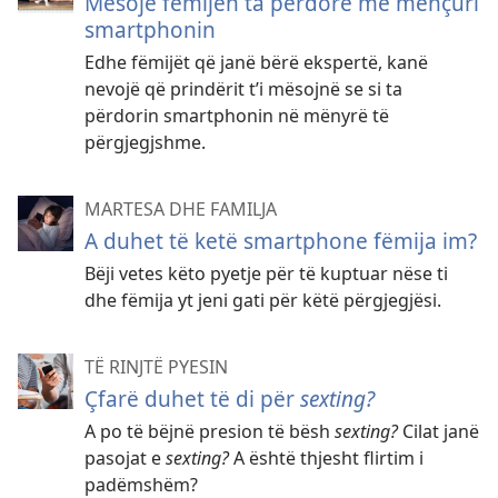
Mësoje fëmijën ta përdorë me mençuri
smartphonin
Edhe fëmijët që janë bërë ekspertë, kanë
nevojë që prindërit t’i mësojnë se si ta
përdorin smartphonin në mënyrë të
përgjegjshme.
MARTESA DHE FAMILJA
A duhet të ketë smartphone fëmija im?
Bëji vetes këto pyetje për të kuptuar nëse ti
dhe fëmija yt jeni gati për këtë përgjegjësi.
TË RINJTË PYESIN
Çfarë duhet të di për
sexting?
A po të bëjnë presion të bësh
sexting?
Cilat janë
pasojat e
sexting?
A është thjesht flirtim i
padëmshëm?