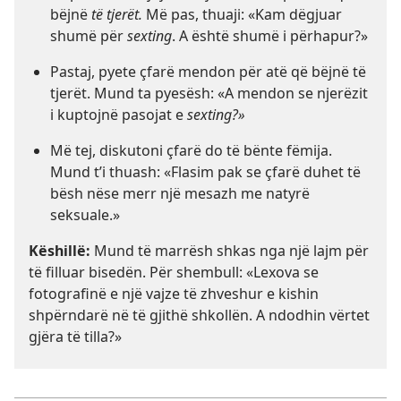
bëjnë
të tjerët.
Më pas, thuaji: «Kam dëgjuar
shumë për
sexting
. A është shumë i përhapur?»
Pastaj, pyete çfarë mendon për atë që bëjnë të
tjerët. Mund ta pyesësh: «A mendon se njerëzit
i kuptojnë pasojat e
sexting?»
Më tej, diskutoni çfarë do të bënte fëmija.
Mund t’i thuash: «Flasim pak se çfarë duhet të
bësh nëse merr një mesazh me natyrë
seksuale.»
Këshillë:
Mund të marrësh shkas nga një lajm për
të filluar bisedën. Për shembull: «Lexova se
fotografinë e një vajze të zhveshur e kishin
shpërndarë në të gjithë shkollën. A ndodhin vërtet
gjëra të tilla?»