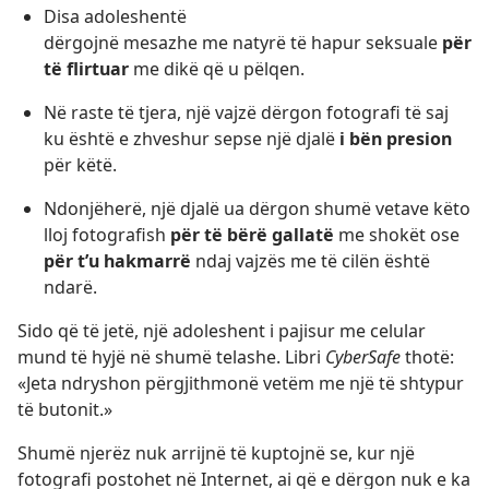
Disa adoleshentë
dërgojnë mesazhe me natyrë të hapur seksuale
për
të flirtuar
me dikë që u pëlqen.
Në raste të tjera, një vajzë dërgon fotografi të saj
ku është e zhveshur sepse një djalë
i bën presion
për këtë.
Ndonjëherë, një djalë ua dërgon shumë vetave këto
lloj fotografish
për të bërë gallatë
me shokët ose
për t’u hakmarrë
ndaj vajzës me të cilën është
ndarë.
Sido që të jetë, një adoleshent i pajisur me celular
mund të hyjë në shumë telashe. Libri
CyberSafe
thotë:
«Jeta ndryshon përgjithmonë vetëm me një të shtypur
të butonit.»
Shumë njerëz nuk arrijnë të kuptojnë se, kur një
fotografi postohet në Internet, ai që e dërgon nuk e ka