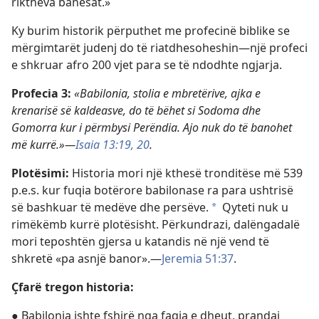
riktheva banesat.»
Ky burim historik përputhet me profecinë biblike se
mërgimtarët judenj do të riatdhesoheshin​—një profeci
e shkruar afro 200 vjet para se të ndodhte ngjarja.
Profecia 3:
«Babilonia, stolia e mbretërive, ajka e
krenarisë së kaldeasve, do të bëhet si Sodoma dhe
Gomorra kur i përmbysi Perëndia. Ajo nuk do të banohet
më kurrë.»​—
Isaia 13:19, 20
.
Plotësimi:
Historia mori një kthesë tronditëse më 539
p.e.s. kur fuqia botërore babilonase ra para ushtrisë
së bashkuar të medëve dhe persëve.
Qyteti nuk u
*
rimëkëmb kurrë plotësisht. Përkundrazi, dalëngadalë
mori teposhtën gjersa u katandis në një vend të
shkretë «pa asnjë banor».​—
Jeremia 51:37
.
Çfarë tregon historia:
● Babilonia ishte fshirë nga faqja e dheut, prandaj