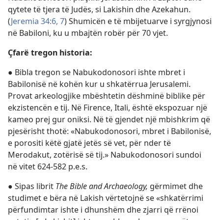
qytete të tjera të Judës, si Lakishin dhe Azekahun.
(
Jeremia 34:6, 7
) Shumicën e të mbijetuarve i syrgjynosi
në Babiloni, ku u mbajtën robër për 70 vjet.
Çfarë tregon historia:
● Bibla tregon se Nabukodonosori ishte mbret i
Babilonisë në kohën kur u shkatërrua Jerusalemi.
Provat arkeologjike mbështetin dëshminë biblike për
ekzistencën e tij. Në Firence, Itali, është ekspozuar një
kameo prej gur oniksi. Në të gjendet një mbishkrim që
pjesërisht thotë: «Nabukodonosori, mbret i Babilonisë,
e porositi këtë gjatë jetës së vet, për nder të
Merodakut, zotërisë së tij.» Nabukodonosori sundoi
në vitet 624-582 p.e.s.
● Sipas librit
The Bible and Archaeology,
gërmimet dhe
studimet e bëra në Lakish vërtetojnë se «shkatërrimi
përfundimtar ishte i dhunshëm dhe zjarri që rrënoi