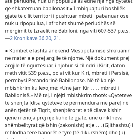
atë periudhë, nuk u ripopullua as edhe një nga qytetet
që shkatërruan babilonasit.» I mbiquajturi boshllëk
gjatë të cilit territori i pushtuar mbeti i pabanuar ose
nuk u ripopullua, i afrohet shumë periudhës së
mërgimit të Izraelit në Babiloni, nga viti 607-537 p.e.s.​
—
2 Kronikave 36:20, 21
.
● Kombet e lashta anekënd Mesopotamisë shkruanin
në materiale prej argjile të njomë. Një dokument prej
argjile të ngurtësuar, i njohur si cilindri i Kirit, daton
rreth vitit 539 p.e.s., po ai vit kur Kiri, mbreti i Persisë,
përmbysi Perandorinë Babilonase. Në të ka një
mbishkrim ku lexojmë: «Unë jam Kiri, . . . mbreti i
Babilonisë.» Më tej, i njëjti mbishkrim thotë: «Qyteteve
të shenjta [disa qyteteve të përmendura më parë] në
anën tjetër të Tigrit, shenjtëroret e të cilave kishin
qenë rrënoja prej një kohe të gjatë, unë u riktheva
shëmbëlltyrat që ishin (zakonisht) atje . . . (Gjithashtu) i
mblodha tërë banorët e tyre (të dikurshëm) dhe (u)