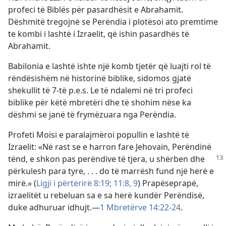
profeci të Biblës për pasardhësit e Abrahamit.
Dëshmitë tregojnë se Perëndia i plotësoi ato premtime
te kombi i lashtë i Izraelit, që ishin pasardhës të
Abrahamit.
Babilonia e lashtë ishte një komb tjetër që luajti rol të
rëndësishëm në historinë biblike, sidomos gjatë
shekullit të 7-të p.e.s. Le të ndalemi në tri profeci
biblike për këtë mbretëri dhe të shohim nëse ka
dëshmi se janë të frymëzuara nga Perëndia.
Profeti Moisi e paralajmëroi popullin e lashtë të
Izraelit: «Në rast se e harron fare Jehovain, Perëndinë
tënd, e shkon pas perëndive
të tjera, u shërben dhe
përkulesh para tyre, . . . do të marrësh fund një herë e
mirë.» (
Ligji i përtërirë 8:19;
11:8, 9
) Prapëseprapë,
izraelitët u rebeluan sa e sa herë kundër Perëndisë,
duke adhuruar idhujt.​—
1 Mbretërve 14:22-24
.