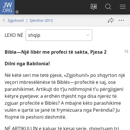
JW.ORG
Hyr
me
Ndrysho
Kërko
SH
identifikim
gjuhën
në
ME
Zgjohuni! | Qershor 2012
(hap
e
JW.ORG
dritare
sitit
LEXO NË
të
re)
Bibla​—Një libër me profeci të sakta, Pjesa 2
Dilni nga Babilonia!
Në këtë seri me tetë pjesë, «Zgjohuni!» po shqyrton një
veçori mbresëlënëse të Biblës​—profecitë e saj, ose
parashikimet. Artikujt do t’ju ndihmojnë t’u përgjigjeni
këtyre pyetjeve: a erdhën thjesht nga disa njerëz të
zgjuar profecitë e Biblës? A mbajnë këto parashikime
vulën e qartë se janë të frymëzuara nga Perëndia? Ju
ftojmë të peshoni dëshmitë.
NË ARTIKULLIN e kaluar të kësaj serie, shqyrtuam tri