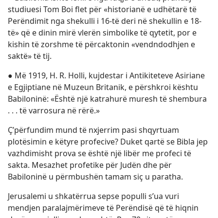
studiuesi Tom Boi flet për «historianë e udhëtarë të
Perëndimit nga shekulli i 16-të deri në shekullin e 18-
të» që e dinin mirë vlerën simbolike të qytetit, por e
kishin të zorshme të përcaktonin «vendndodhjen e
saktë» të tij.
● Më 1919, H. R. Holli, kujdestar i Antikiteteve Asiriane
e Egjiptiane në Muzeun Britanik, e përshkroi kështu
Babiloninë: «Është një katrahurë muresh të shembura
. . . të varrosura në rërë.»
Ç’përfundim mund të nxjerrim pasi shqyrtuam
plotësimin e këtyre profecive? Duket qartë se Bibla jep
vazhdimisht prova se është një libër me profeci të
sakta. Mesazhet profetike për Judën dhe për
Babiloninë u përmbushën tamam siç u paratha.
Jerusalemi u shkatërrua sepse populli s’ua vuri
mendjen paralajmërimeve të Perëndisë që të hiqnin