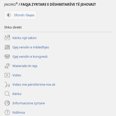
®
JW.ORG
/ FAQJA ZYRTARE E DËSHMITARËVE TË JEHOVAIT
Sfondi i faqes
Shko direkt
Kërko një takim
Gjej vendin e mbledhjes
(hap
dritare
Gjej vendin e kongresit
(hap
të
dritare
re)
Materiale të reja
të
re)
Video
Video me përshkrime me zë
Kërko
Informacione zyrtare
Ndihma