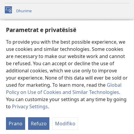
Dhurime
(hap
dritare
të
BIBLIOTEKA ONLINE Watchtower
Parametrat e privatësisë
(hap
re)
dritare
®
JW Hub
To provide you with the best possible experience, we
të
(hap
re)
use cookies and similar technologies. Some cookies
dritare
®
JW Library
të
are necessary to make our website work and cannot
re)
be refused. You can accept or decline the use of
Biblioteka Watchtower
additional cookies, which we use only to improve
your experience. None of this data will ever be sold or
used for marketing. To learn more, read the
Global
Policy on Use of Cookies and Similar Technologies
.
Copyright
© 2026 Watch Tower Bible and Tract Society of Pennsylvania.
You can customize your settings at any time by going
KUSHTET E PËRDORIMIT
|
POLITIKA E PRIVATËSISË
|
PARAMETRAT E
to
Privacy Settings
.
Sh
PRIVATËSISË
ta
Prano
Refuzo
Modifiko
e
pë