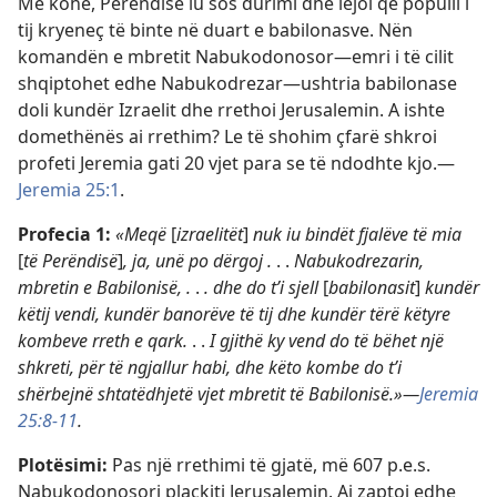
Me kohë, Perëndisë iu sos durimi dhe lejoi që populli i
tij kryeneç të binte në duart e babilonasve. Nën
komandën e mbretit Nabukodonosor​—emri i të cilit
shqiptohet edhe Nabukodrezar—​ushtria babilonase
doli kundër Izraelit dhe rrethoi Jerusalemin. A ishte
domethënës ai rrethim? Le të shohim çfarë shkroi
profeti Jeremia gati 20 vjet para se të ndodhte kjo.​—
Jeremia 25:1
.
Profecia 1:
«Meqë
[
izraelitët
]
nuk iu bindët fjalëve të mia
[
të Perëndisë
]
,
ja, unë po dërgoj .
. .
Nabukodrezarin,
mbretin e Babilonisë, .
.
. dhe do t’i sjell
[
babilonasit
]
kundër
këtij vendi, kundër banorëve të tij dhe kundër tërë këtyre
kombeve rreth e qark
.
. .
I gjithë ky vend do të bëhet një
shkreti, për të ngjallur habi, dhe këto kombe do t’i
shërbejnë shtatëdhjetë vjet mbretit të Babilonisë.»​—
Jeremia
25:8-11
.
Plotësimi:
Pas një rrethimi të gjatë, më 607 p.e.s.
Nabukodonosori plaçkiti Jerusalemin. Ai zaptoi edhe