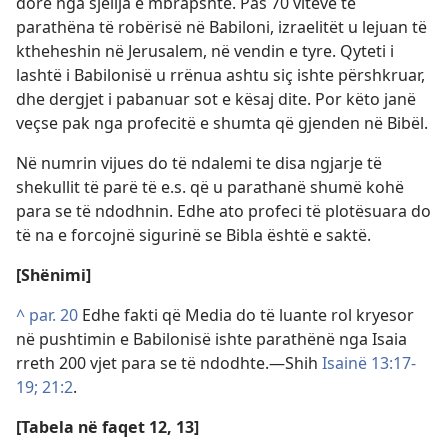
dorë nga sjellja e mbrapshtë. Pas 70 viteve të
parathëna të robërisë në Babiloni, izraelitët u lejuan të
ktheheshin në Jerusalem, në vendin e tyre. Qyteti i
lashtë i Babilonisë u rrënua ashtu siç ishte përshkruar,
dhe dergjet i pabanuar sot e kësaj dite. Por këto janë
veçse pak nga profecitë e shumta që gjenden në Bibël.
Në numrin vijues do të ndalemi te disa ngjarje të
shekullit të parë të e.s. që u parathanë shumë kohë
para se të ndodhnin. Edhe ato profeci të plotësuara do
të na e forcojnë sigurinë se Bibla është e saktë.
[Shënimi]
^
par. 20
Edhe fakti që Media do të luante rol kryesor
në pushtimin e Babilonisë ishte parathënë nga Isaia
rreth 200 vjet para se të ndodhte.​—Shih
Isainë 13:17-
19;
21:2
.
[Tabela në faqet 12, 13]