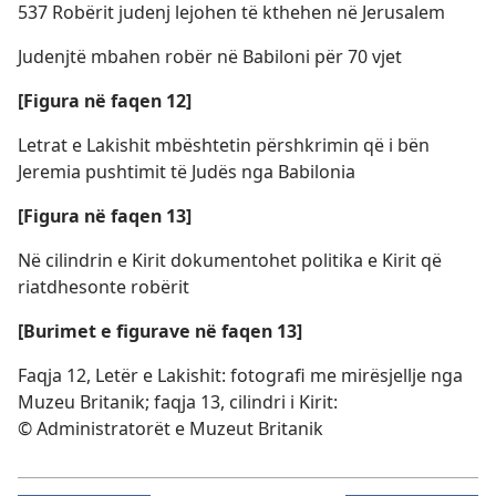
537 Robërit judenj lejohen të kthehen në Jerusalem
Judenjtë mbahen robër në Babiloni për 70 vjet
[Figura në faqen 12]
Letrat e Lakishit mbështetin përshkrimin që i bën
Jeremia pushtimit të Judës nga Babilonia
[Figura në faqen 13]
Në cilindrin e Kirit dokumentohet politika e Kirit që
riatdhesonte robërit
[Burimet e figurave në faqen 13]
Faqja 12, Letër e Lakishit: fotografi me mirësjellje nga
Muzeu Britanik; faqja 13, cilindri i Kirit:
© Administratorët e Muzeut Britanik