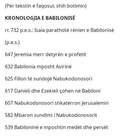
(Për tekstin e faqosur, shih botimin)
KRONOLOGJIA E BABILONISË
rr. 732 p.e.s.: Isaia parathotë rënien e Babilonisë
(p.e.s.)
647 Jeremia merr detyrën e profetit
632 Babilonia mposht Asirinë
625 Fillon të sundojë Nabukodonosori
617 Danieli dhe Ezekieli çohen në Babiloni
607 Nabukodonosori shkatërron Jerusalemin
582 Mbaron sundimi i Nabukodonosorit
539 Babiloninë e mposhtin medët dhe persët