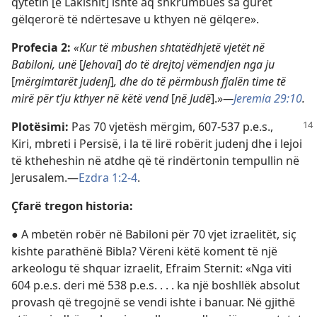
qytetin [e Lakishit] ishte aq shkrumbues sa gurët
gëlqerorë të ndërtesave u kthyen në gëlqere».
Profecia 2:
«Kur të mbushen shtatëdhjetë vjetët në
Babiloni, unë
[
Jehovai
]
do të drejtoj vëmendjen nga ju
[
mërgimtarët judenj
]
, dhe do të përmbush fjalën time të
mirë për t’ju kthyer në këtë vend
[
në Judë
].»​
—
Jeremia 29:10
.
Plotësimi:
Pas 70 vjetësh mërgim, 607-537 p.e.s.,
Kiri, mbreti i Persisë, i la të lirë robërit judenj dhe i lejoi
të ktheheshin në atdhe që të rindërtonin tempullin në
Jerusalem.​—
Ezdra 1:2-4
.
Çfarë tregon historia:
● A mbetën robër në Babiloni për 70 vjet izraelitët, siç
kishte parathënë Bibla? Vëreni këtë koment të një
arkeologu të shquar izraelit, Efraim Sternit: «Nga viti
604 p.e.s. deri më 538 p.e.s. . . . ka një boshllëk absolut
provash që tregojnë se vendi ishte i banuar. Në gjithë