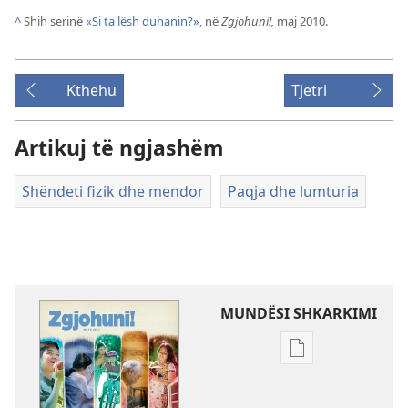
^
Shih serinë
«Si ta lësh duhanin?»
, në
Zgjohuni!,
maj 2010.
Kthehu
Tjetri
Artikuj të ngjashëm
Shëndeti fizik dhe mendor
Paqja dhe lumturia
MUNDËSI SHKARKIMI
Mundësitë
e
shkarkimit