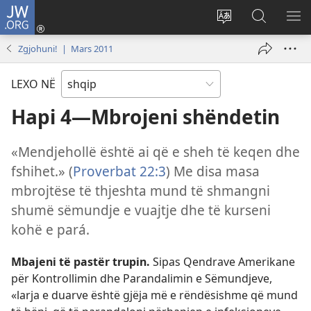
JW.ORG
Hyr
me
Ndrysho
Kërko
SH
identifikim
gjuhën
në
ME
Zgjohuni! | Mars 2011
(hap
e
JW.ORG
dritare
sitit
LEXO NË
të
re)
Hapi 4—Mbrojeni shëndetin
«Mendjehollë është ai që e sheh të keqen dhe
fshihet.» (
Proverbat 22:3
) Me disa masa
mbrojtëse të thjeshta mund të shmangni
shumë sëmundje e vuajtje dhe të kurseni
kohë e pará.
Mbajeni të pastër trupin.
Sipas Qendrave Amerikane
për Kontrollimin dhe Parandalimin e Sëmundjeve,
«larja e duarve është gjëja më e rëndësishme që mund