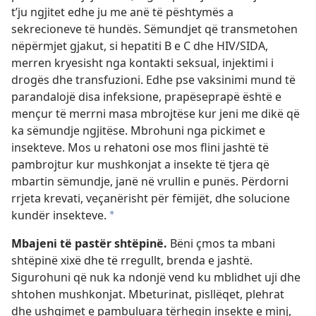
t’ju ngjitet edhe ju me anë të pështymës a
sekrecioneve të hundës. Sëmundjet që transmetohen
nëpërmjet gjakut, si hepatiti B e C dhe HIV/​SIDA,
merren kryesisht nga kontakti seksual, injektimi i
drogës dhe transfuzioni. Edhe pse vaksinimi mund të
parandalojë disa infeksione, prapëseprapë është e
mençur të merrni masa mbrojtëse kur jeni me dikë që
ka sëmundje ngjitëse. Mbrohuni nga pickimet e
insekteve. Mos u rehatoni ose mos flini jashtë të
pambrojtur kur mushkonjat a insekte të tjera që
mbartin sëmundje, janë në vrullin e punës. Përdorni
rrjeta krevati, veçanërisht për fëmijët, dhe solucione
kundër insekteve.
*
Mbajeni të pastër shtëpinë.
Bëni çmos ta mbani
shtëpinë xixë dhe të rregullt, brenda e jashtë.
Sigurohuni që nuk ka ndonjë vend ku mblidhet uji dhe
shtohen mushkonjat. Mbeturinat, pisllëqet, plehrat
dhe ushqimet e pambuluara tërheqin insekte e minj,