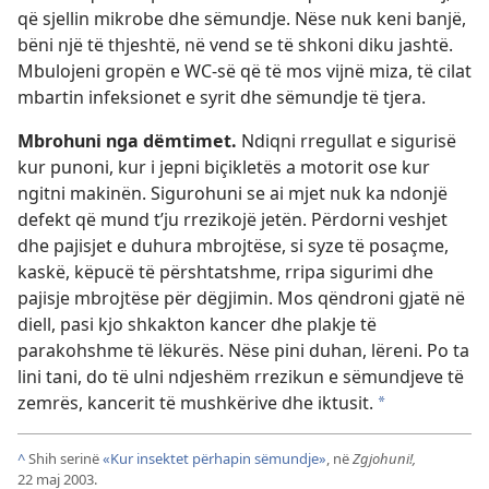
që sjellin mikrobe dhe sëmundje. Nëse nuk keni banjë,
bëni një të thjeshtë, në vend se të shkoni diku jashtë.
Mbulojeni gropën e WC-së që të mos vijnë miza, të cilat
mbartin infeksionet e syrit dhe sëmundje të tjera.
Mbrohuni nga dëmtimet.
Ndiqni rregullat e sigurisë
kur punoni, kur i jepni biçikletës a motorit ose kur
ngitni makinën. Sigurohuni se ai mjet nuk ka ndonjë
defekt që mund t’ju rrezikojë jetën. Përdorni veshjet
dhe pajisjet e duhura mbrojtëse, si syze të posaçme,
kaskë, këpucë të përshtatshme, rripa sigurimi dhe
pajisje mbrojtëse për dëgjimin. Mos qëndroni gjatë në
diell, pasi kjo shkakton kancer dhe plakje të
parakohshme të lëkurës. Nëse pini duhan, lëreni. Po ta
lini tani, do të ulni ndjeshëm rrezikun e sëmundjeve të
zemrës, kancerit të mushkërive dhe iktusit.
*
^
Shih serinë
«Kur insektet përhapin sëmundje»
, në
Zgjohuni!,
22 maj 2003.