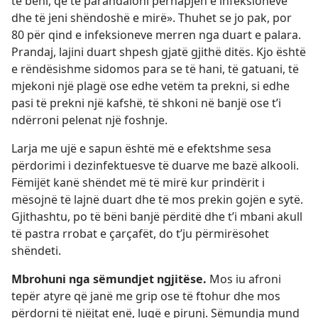
të bëni, që të parandaloni përhapjen e infeksioneve
dhe të jeni shëndoshë e mirë». Thuhet se jo pak, por
80 për qind e infeksioneve merren nga duart e palara.
Prandaj, lajini duart shpesh gjatë gjithë ditës. Kjo është
e rëndësishme sidomos para se të hani, të gatuani, të
mjekoni një plagë ose edhe vetëm ta prekni, si edhe
pasi të prekni një kafshë, të shkoni në banjë ose t’i
ndërroni pelenat një foshnje.
Larja me ujë e sapun është më e efektshme sesa
përdorimi i dezinfektuesve të duarve me bazë alkooli.
Fëmijët kanë shëndet më të mirë kur prindërit i
mësojnë të lajnë duart dhe të mos prekin gojën e sytë.
Gjithashtu, po të bëni banjë përditë dhe t’i mbani akull
të pastra rrobat e çarçafët, do t’ju përmirësohet
shëndeti.
Mbrohuni nga sëmundjet ngjitëse.
Mos iu afroni
tepër atyre që janë me grip ose të ftohur dhe mos
përdorni të njëjtat enë, lugë e pirunj. Sëmundja mund