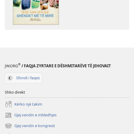
për
botimet
ZGJOHUNI!
Mars 2011
®
JW.ORG
/ FAQJA ZYRTARE E DËSHMITARËVE TË JEHOVAIT
Sfondi i faqes
Shko direkt
Kërko një takim
Gjej vendin e mbledhjes
(hap
dritare
Gjej vendin e kongresit
(hap
të