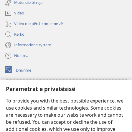
dritare
re)
Materiale të reja
të
re)
Video
Video me përshkrime me zë
Kërko
Informacione zyrtare
Ndihma
Dhurime
(hap
dritare
të
BIBLIOTEKA ONLINE Watchtower
Parametrat e privatësisë
(hap
re)
dritare
®
JW Hub
To provide you with the best possible experience, we
të
(hap
re)
use cookies and similar technologies. Some cookies
dritare
®
JW Library
të
are necessary to make our website work and cannot
re)
be refused. You can accept or decline the use of
Biblioteka Watchtower
additional cookies, which we use only to improve