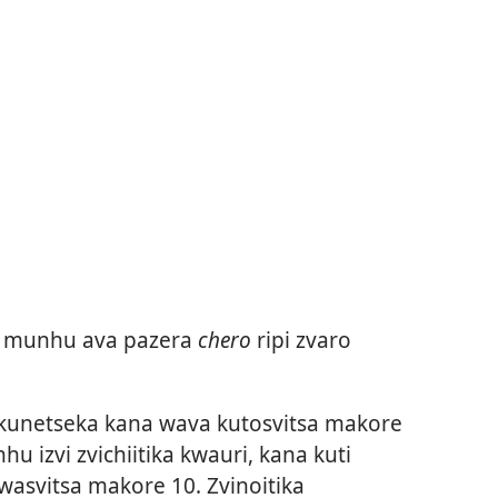
 munhu ava pazera
chero
ripi zvaro
 kunetseka kana wava kutosvitsa makore
u izvi zvichiitika kwauri, kana kuti
 wasvitsa makore 10. Zvinoitika