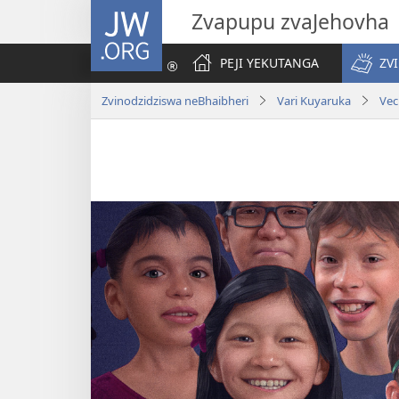
JW.ORG
Zvapupu zvaJehovha
PEJI YEKUTANGA
ZV
Zvinodzidziswa neBhaibheri
Vari Kuyaruka
Vec