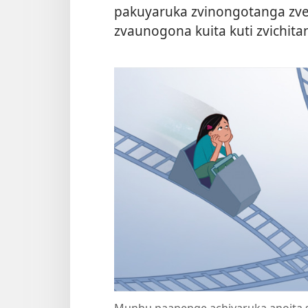
pakuyaruka zvinongotanga zv
zvaunogona kuita kuti zvichitan
Munhu paanenge achiyaruka anoita s