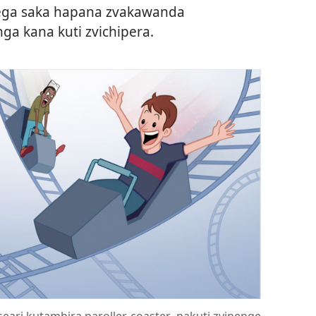
ega saka hapana zvakawanda
ga kana kuti zvichipera.
eari kutambira paroller-coaster
,
pakuti zvinenge