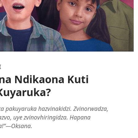
I
ana Ndikaona Kuti
Kuyaruka?
tika pakuyaruka hazvinakidzi. Zvinorwadza,
zvo, uye zvinovhiringidza. Hapana
a!”​—Oksana.