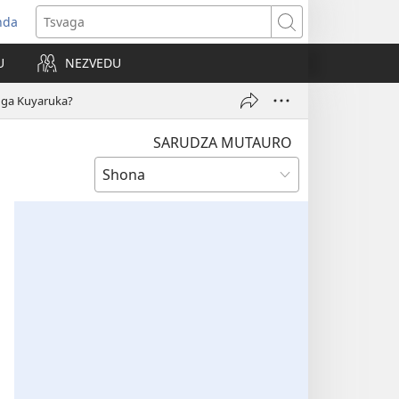
nda
opens
Tsvaga
ew
U
NEZVEDU
indow)
nga Kuyaruka?
SARUDZA MUTAURO