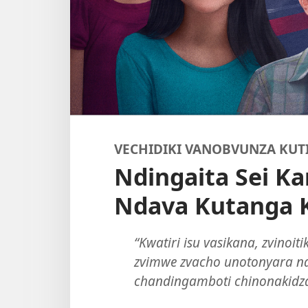
VECHIDIKI VANOBVUNZA KUT
Ndingaita Sei K
Ndava Kutanga 
“Kwatiri isu vasikana, zvinoi
zvimwe zvacho unotonyara na
chandingamboti chinonakidz