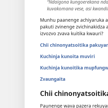
“Ndaigona kungoerekana ndati
kuvakomana vese, asi kwandiri
Munhu paanenge achiyaruka an
pakuti zvinenge zvichinakidza a
izvozvo zvava kuitika kwauri?
Chii chinonyatsoitika pakuya
Kuchinja kunoita muviri
Kuchinja kunoitika mupfung
Zvaungaita
Chii chinonyatsoiti
Paunenge wava pazera rekuyar