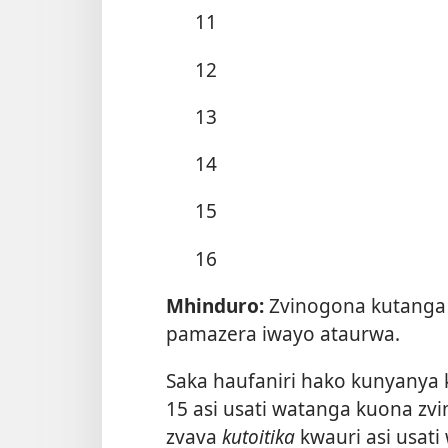
11
12
13
14
15
16
Mhinduro:
Zvinogona kutanga
pamazera iwayo ataurwa.
Saka haufaniri hako kunyanya
15 asi usati watanga kuona zvinh
zvava
kutoitika
kwauri asi usati