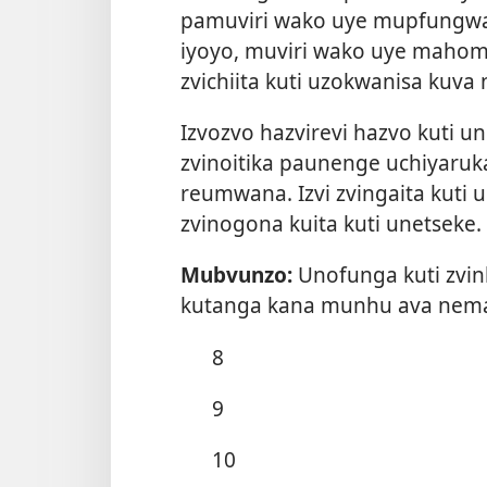
pamuviri wako uye mupfungwa 
iyoyo, muviri wako uye mahom
zvichiita kuti uzokwanisa kuva
Izvozvo hazvirevi hazvo kuti u
zvinoitika paunenge uchiyaruk
reumwana. Izvi zvingaita kuti ud
zvinogona kuita kuti unetseke.
Mubvunzo:
Unofunga kuti zvin
kutanga kana munhu ava nem
8
9
10