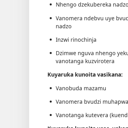
Nhengo dzekubereka nadzo
Vanomera ndebvu uye bvu
nadzo
Inzwi rinochinja
Dzimwe nguva nhengo yeku
vanotanga kuzvirotera
Kuyaruka kunoita vasikana:
Vanobuda mazamu
Vanomera bvudzi muhapwa
Vanotanga kutevera (kuen