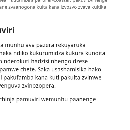
 pane zvaanogona kuita kana izvozvo zvava kuitika
viri
ana munhu ava pazera rekuyaruka
neka ndiko kukurumidza kukura kunoita
o nderokuti hadzisi nhengo dzese
 pamwe chete. Saka usashamisika hako
i pakufamba kana kuti pakuita zvimwe
wenguva zvinozopera.
nochinja pamuviri wemunhu paanenge