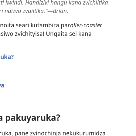
 kwindi. Handizivi hangu kana zvichiitika
 ndizvo zvaiitika.”​—Brian.
oita seari kutambira pa
roller-coaster,
siwo zvichityisa! Ungaita sei kana
ruka?
wa
ka pakuyaruka?
uka, pane zvinochinja nekukurumidza