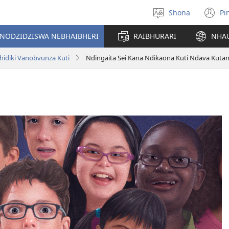
Shona
Pi
Sarudza
(
Mutauro
n
INODZIDZISWA NEBHAIBHERI
RAIBHURARI
NHA
w
hidiki Vanobvunza Kuti
Ndingaita Sei Kana Ndikaona Kuti Ndava Kuta