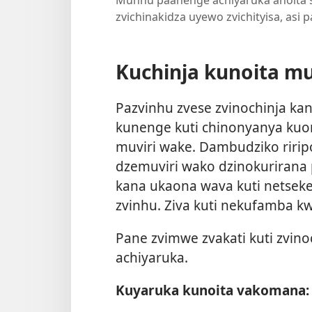
zvichinakidza uyewo zvichityisa, asi
Kuchinja kunoita mu
Pazvinhu zvese zvinochinja k
kunenge kuti chinonyanya kuo
muviri wake. Dambudziko ririp
dzemuviri wako dzinokurirana
kana ukaona wava kuti netseke
zvinhu. Ziva kuti nekufamba k
Pane zvimwe zvakati kuti zvi
achiyaruka.
Kuyaruka kunoita vakomana: