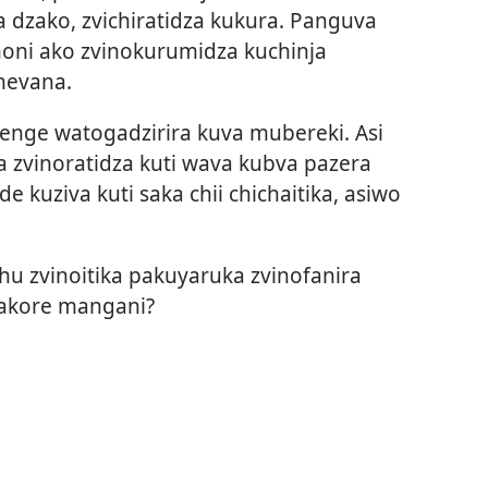
dzako, zvichiratidza kukura. Panguva
oni ako zvinokurumidza kuchinja
 nevana.
nenge watogadzirira kuva mubereki. Asi
a zvinoratidza kuti wava kubva pazera
e kuziva kuti saka chii chichaitika, asiwo
hu zvinoitika pakuyaruka zvinofanira
akore mangani?