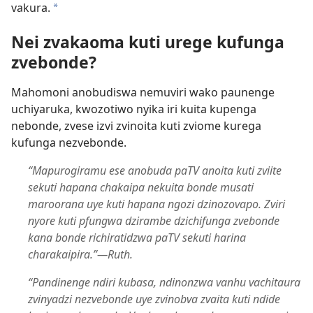
vakura.
a
Nei zvakaoma kuti urege kufunga
zvebonde?
Mahomoni anobudiswa nemuviri wako paunenge
uchiyaruka, kwozotiwo nyika iri kuita kupenga
nebonde, zvese izvi zvinoita kuti zviome kurega
kufunga nezvebonde.
“Mapurogiramu ese anobuda paTV anoita kuti zviite
sekuti hapana chakaipa nekuita bonde musati
maroorana uye kuti hapana ngozi dzinozovapo. Zviri
nyore kuti pfungwa dzirambe dzichifunga zvebonde
kana bonde richiratidzwa paTV sekuti harina
charakaipira.”—Ruth.
“Pandinenge ndiri kubasa, ndinonzwa vanhu vachitaura
zvinyadzi nezvebonde uye zvinobva zvaita kuti ndide