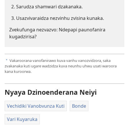
Sarudza shamwari dzakanaka.
Usazvivaraidza nezvinhu zvisina kunaka.
Zvekufunga nezvazvo: Ndepapi paunofanira
kugadzirisa?
Vakaroorana vanofanirawo kuva vanhu vanozvidzora, saka
a
zvakanaka kuti ugare wadzidza kuva neunhu uhwu usati waroora
kana kuroorwa.
Nyaya Dzinoenderana Neiyi
Vechidiki Vanobvunza Kuti
Bonde
Vari Kuyaruka