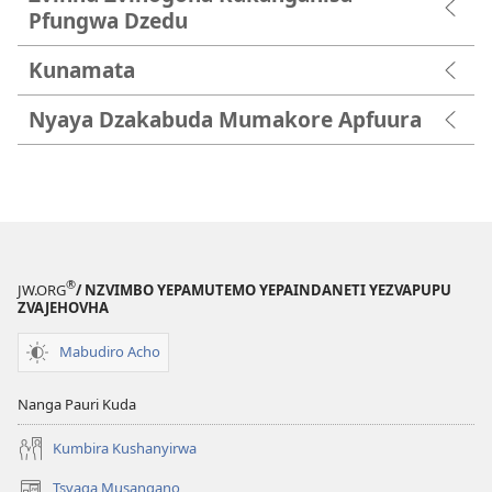
Pfungwa Dzedu
Kunamata
Nyaya Dzakabuda Mumakore Apfuura
®
JW.ORG
/ NZVIMBO YEPAMUTEMO YEPAINDANETI YEZVAPUPU
ZVAJEHOVHA
Mabudiro Acho
Nanga Pauri Kuda
Kumbira Kushanyirwa
Tsvaga Musangano