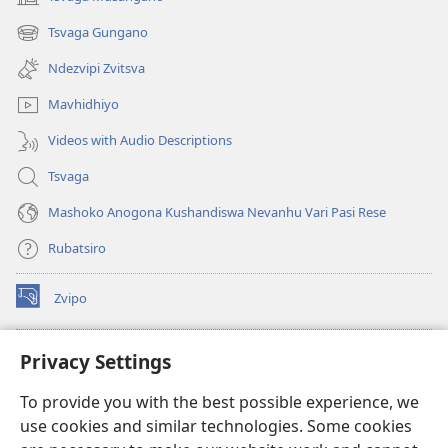
(opens
new
Tsvaga Gungano
(opens
window)
new
Ndezvipi Zvitsva
window)
Mavhidhiyo
Videos with Audio Descriptions
Tsvaga
Mashoko Anogona Kushandiswa Nevanhu Vari Pasi Rese
Rubatsiro
Zvipo
(opens
new
window)
RAIBHURARI YEPAINDANETI yeWatchtower
Privacy Settings
(opens
new
®
JW Hub
To provide you with the best possible experience, we
window)
(opens
use cookies and similar technologies. Some cookies
new
®
JW Library
window)