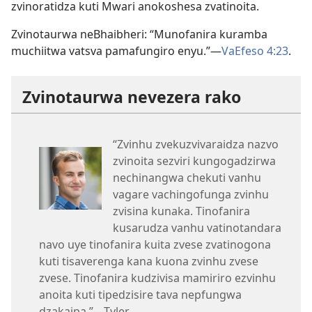
zvinoratidza kuti Mwari anokoshesa zvatinoita.
Zvinotaurwa neBhaibheri: “Munofanira kuramba
muchiitwa vatsva pamafungiro enyu.”—
VaEfeso 4:23
.
Zvinotaurwa nevezera rako
“Zvinhu zvekuzvivaraidza nazvo
zvinoita sezviri kungogadzirwa
nechinangwa chekuti vanhu
vagare vachingofunga zvinhu
zvisina kunaka. Tinofanira
kusarudza vanhu vatinotandara
navo uye tinofanira kuita zvese zvatinogona
kuti tisaverenga kana kuona zvinhu zvese
zvese. Tinofanira kudzivisa mamiriro ezvinhu
anoita kuti tipedzisire tava nepfungwa
dzakaipa.”—Tyler.