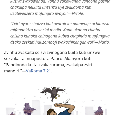
kuziva zvakawanda. Vanhu vakawanda vanoona pasina
chakaipa nekuita unzenza uye zvakaoma kuti
usatevedzera mafungiro iwayo.”—Nicole.
“Zviri nyore chaizvo kuti uvarairwe paunenge uchitarisa
mifananidzo pasocial media. Kana ukaona chinhu
chisina kunaka chinogona kubva chapinda mupfungwa
dzako zvekuti hauzombofi wakachikanganwa!”—Maria.
Zvinhu zvakaita seizvi zvinogona kuita kuti unzwe
sezvakaita muapostora Pauro. Akanyora kuti:
“Pandinoda kuita zvakarurama, zvakaipa zviri
mandiri.”—
VaRoma 7:21
.