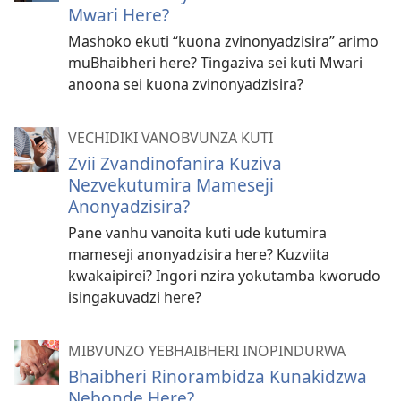
Mwari Here?
Mashoko ekuti “kuona zvinonyadzisira” arimo
muBhaibheri here? Tingaziva sei kuti Mwari
anoona sei kuona zvinonyadzisira?
VECHIDIKI VANOBVUNZA KUTI
Zvii Zvandinofanira Kuziva
Nezvekutumira Mameseji
Anonyadzisira?
Pane vanhu vanoita kuti ude kutumira
mameseji anonyadzisira here? Kuzviita
kwakaipirei? Ingori nzira yokutamba kworudo
isingakuvadzi here?
MIBVUNZO YEBHAIBHERI INOPINDURWA
Bhaibheri Rinorambidza Kunakidzwa
Nebonde Here?