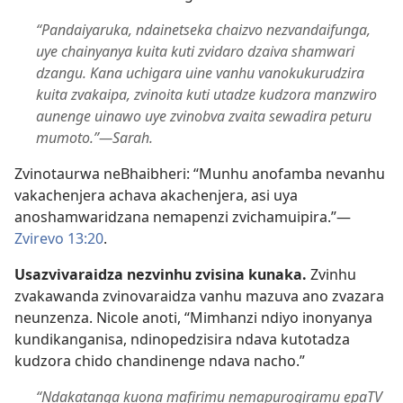
“Pandaiyaruka, ndainetseka chaizvo nezvandaifunga,
uye chainyanya kuita kuti zvidaro dzaiva shamwari
dzangu. Kana uchigara uine vanhu vanokukurudzira
kuita zvakaipa, zvinoita kuti utadze kudzora manzwiro
aunenge uinawo uye zvinobva zvaita sewadira peturu
mumoto.”—Sarah.
Zvinotaurwa neBhaibheri: “Munhu anofamba nevanhu
vakachenjera achava akachenjera, asi uya
anoshamwaridzana nemapenzi zvichamuipira.”—
Zvirevo 13:20
.
Usazvivaraidza nezvinhu zvisina kunaka.
Zvinhu
zvakawanda zvinovaraidza vanhu mazuva ano zvazara
neunzenza. Nicole anoti, “Mimhanzi ndiyo inonyanya
kundikanganisa, ndinopedzisira ndava kutotadza
kudzora chido chandinenge ndava nacho.”
“Ndakatanga kuona mafirimu nemapurogiramu epaTV