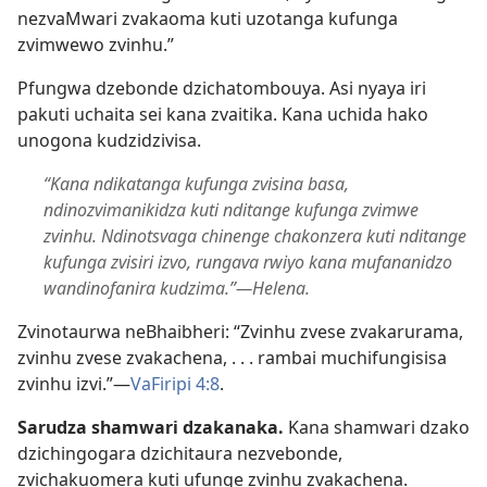
nezvaMwari zvakaoma kuti uzotanga kufunga
zvimwewo zvinhu.”
Pfungwa dzebonde dzichatombouya. Asi nyaya iri
pakuti uchaita sei kana zvaitika. Kana uchida hako
unogona kudzidzivisa.
“Kana ndikatanga kufunga zvisina basa,
ndinozvimanikidza kuti nditange kufunga zvimwe
zvinhu. Ndinotsvaga chinenge chakonzera kuti nditange
kufunga zvisiri izvo, rungava rwiyo kana mufananidzo
wandinofanira kudzima.”—Helena.
Zvinotaurwa neBhaibheri: “Zvinhu zvese zvakarurama,
zvinhu zvese zvakachena, . . . rambai muchifungisisa
zvinhu izvi.”—
VaFiripi 4:8
.
Sarudza shamwari dzakanaka.
Kana shamwari dzako
dzichingogara dzichitaura nezvebonde,
zvichakuomera kuti ufunge zvinhu zvakachena.