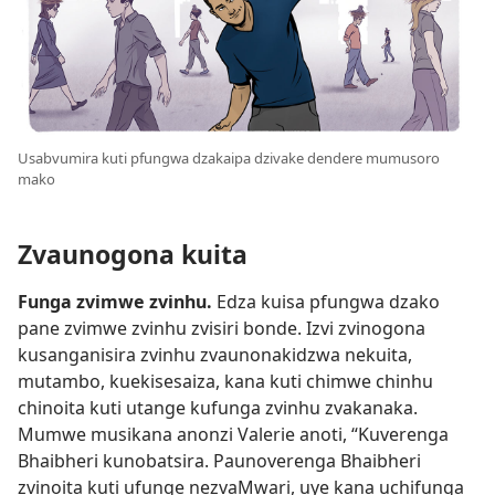
Usabvumira kuti pfungwa dzakaipa dzivake dendere mumusoro
mako
Zvaunogona kuita
Funga zvimwe zvinhu.
Edza kuisa pfungwa dzako
pane zvimwe zvinhu zvisiri bonde. Izvi zvinogona
kusanganisira zvinhu zvaunonakidzwa nekuita,
mutambo, kuekisesaiza, kana kuti chimwe chinhu
chinoita kuti utange kufunga zvinhu zvakanaka.
Mumwe musikana anonzi Valerie anoti, “Kuverenga
Bhaibheri kunobatsira. Paunoverenga Bhaibheri
zvinoita kuti ufunge nezvaMwari, uye kana uchifunga