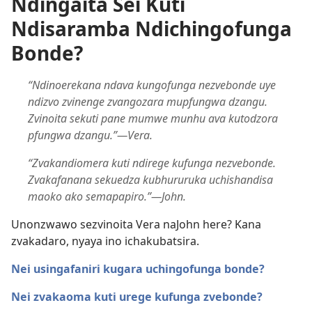
Ndingaita Sei Kuti
Ndisaramba Ndichingofunga
Bonde?
“Ndinoerekana ndava kungofunga nezvebonde uye
ndizvo zvinenge zvangozara mupfungwa dzangu.
Zvinoita sekuti pane mumwe munhu ava kutodzora
pfungwa dzangu.”—Vera.
“Zvakandiomera kuti ndirege kufunga nezvebonde.
Zvakafanana sekuedza kubhururuka uchishandisa
maoko ako semapapiro.”—John.
Unonzwawo sezvinoita Vera naJohn here? Kana
zvakadaro, nyaya ino ichakubatsira.
Nei usingafaniri kugara uchingofunga bonde?
Nei zvakaoma kuti urege kufunga zvebonde?