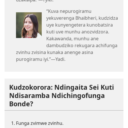
“Kuva nepurogiramu
yekuverenga Bhaibheri, kudzidza
uye kunyengetera kunobatsira
kuti uve munhu anozvidzora.
Kakawanda, munhu ane
dambudziko rekugara achifunga
zvinhu zvisina kunaka anenge asina
purogiramu iyi.”—Yadi.
Kudzokorora: Ndingaita Sei Kuti
Ndisaramba Ndichingofunga
Bonde?
Funga zvimwe zvinhu.