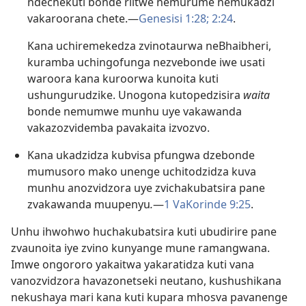
ndechekuti bonde riitwe nemurume nemukadzi
vakaroorana chete.—
Genesisi 1:28;
2:24
.
Kana uchiremekedza zvinotaurwa neBhaibheri,
kuramba uchingofunga nezvebonde iwe usati
waroora kana kuroorwa kunoita kuti
ushungurudzike. Unogona kutopedzisira
waita
bonde nemumwe munhu uye vakawanda
vakazozvidemba pavakaita izvozvo.
Kana ukadzidza kubvisa pfungwa dzebonde
mumusoro mako unenge uchitodzidza kuva
munhu anozvidzora uye zvichakubatsira pane
zvakawanda muupenyu
.
—
1 VaKorinde 9:25
.
Unhu ihwohwo huchakubatsira kuti ubudirire pane
zvaunoita iye zvino kunyange mune ramangwana.
Imwe ongororo yakaitwa yakaratidza kuti vana
vanozvidzora havazonetseki neutano, kushushikana
nekushaya mari kana kuti kupara mhosva pavanenge