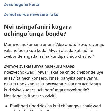
Zvaunogona kuita
Zvinotaurwa nevezera rako
Nei usingafaniri kugara
uchingofunga bonde?
Mumwe mukomana anonzi Alex anoti, “Sekuru vangu
vakandiudza kuti kudai Mwari aisada kuti ndiite
zvebonde angadai asina kundipa chido chacho.”
Zvimwe zvakataurwa nasekuru vaAlex
ndezvechokwadi. Mwari akatipa chido chebonde uye
akazviita nechikonzero. Nhasi panyika pane vanhu
nekuti tinokwanisa kuberekana. Saka nei uchifanira
kudzivisa kugara uchingofunga nezvebonde?
Ngationei zvikonzero zviviri:
Bhaibheri rinodzidzisa kuti chinangwa chaMwari