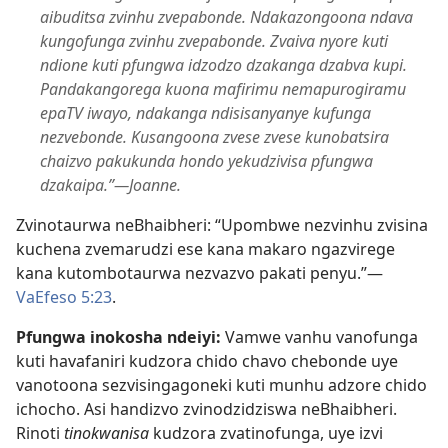
aibuditsa zvinhu zvepabonde. Ndakazongoona ndava
kungofunga zvinhu zvepabonde. Zvaiva nyore kuti
ndione kuti pfungwa idzodzo dzakanga dzabva kupi.
Pandakangorega kuona mafirimu nemapurogiramu
epaTV iwayo, ndakanga ndisisanyanye kufunga
nezvebonde. Kusangoona zvese zvese kunobatsira
chaizvo pakukunda hondo yekudzivisa pfungwa
dzakaipa.”—Joanne.
Zvinotaurwa neBhaibheri: “Upombwe nezvinhu zvisina
kuchena zvemarudzi ese kana makaro ngazvirege
kana kutombotaurwa nezvazvo pakati penyu.”—
VaEfeso 5:23
.
Pfungwa inokosha ndeiyi:
Vamwe vanhu vanofunga
kuti havafaniri kudzora chido chavo chebonde uye
vanotoona sezvisingagoneki kuti munhu adzore chido
ichocho. Asi handizvo zvinodzidziswa neBhaibheri.
Rinoti
tinokwanisa
kudzora zvatinofunga, uye izvi