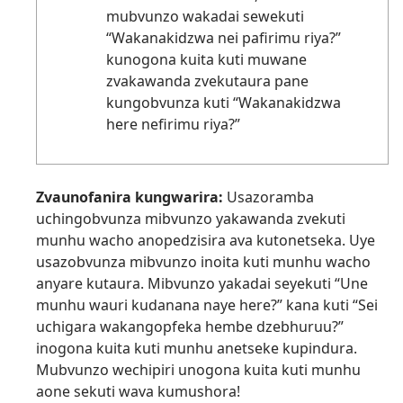
mubvunzo wakadai sewekuti
“Wakanakidzwa nei pafirimu riya?”
kunogona kuita kuti muwane
zvakawanda zvekutaura pane
kungobvunza kuti “Wakanakidzwa
here nefirimu riya?”
Zvaunofanira kungwarira:
Usazoramba
uchingobvunza mibvunzo yakawanda zvekuti
munhu wacho anopedzisira ava kutonetseka. Uye
usazobvunza mibvunzo inoita kuti munhu wacho
anyare kutaura. Mibvunzo yakadai seyekuti “Une
munhu wauri kudanana naye here?” kana kuti “Sei
uchigara wakangopfeka hembe dzebhuruu?”
inogona kuita kuti munhu anetseke kupindura.
Mubvunzo wechipiri unogona kuita kuti munhu
aone sekuti wava kumushora!