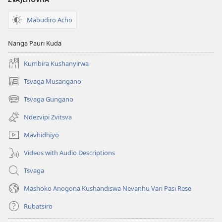
Mabudiro Acho
Nanga Pauri Kuda
Kumbira Kushanyirwa
Tsvaga Musangano
(opens
new
Tsvaga Gungano
(opens
window)
new
Ndezvipi Zvitsva
window)
Mavhidhiyo
Videos with Audio Descriptions
Tsvaga
Mashoko Anogona Kushandiswa Nevanhu Vari Pasi Rese
Rubatsiro