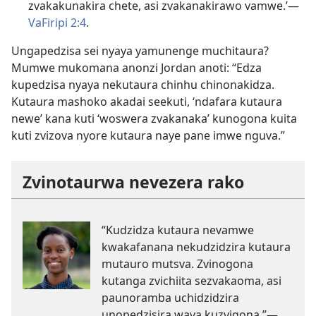
zvakakunakira chete, asi zvakanakirawo vamwe.’—
VaFiripi 2:4
.
Ungapedzisa sei nyaya yamunenge muchitaura?
Mumwe mukomana anonzi Jordan anoti: “Edza
kupedzisa nyaya nekutaura chinhu chinonakidza.
Kutaura mashoko akadai seekuti, ‘ndafara kutaura
newe’ kana kuti ‘woswera zvakanaka’ kunogona kuita
kuti zvizova nyore kutaura naye pane imwe nguva.”
Zvinotaurwa nevezera rako
“Kudzidza kutaura nevamwe
kwakafanana nekudzidzira kutaura
mutauro mutsva. Zvinogona
kutanga zvichiita sezvakaoma, asi
paunoramba uchidzidzira
unopedzisira wava kuzvigona.”—