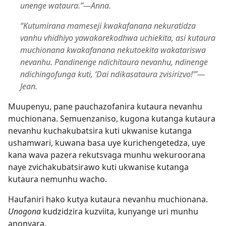
unenge wataura.”—Anna.
“Kutumirana mameseji kwakafanana nekuratidza
vanhu vhidhiyo yawakarekodhwa uchiekita, asi kutaura
muchionana kwakafanana nekutoekita wakatariswa
nevanhu. Pandinenge ndichitaura nevanhu, ndinenge
ndichingofunga kuti, ‘Dai ndikasataura zvisirizvo!’”—
Jean.
Muupenyu, pane pauchazofanira kutaura nevanhu
muchionana. Semuenzaniso, kugona kutanga kutaura
nevanhu kuchakubatsira kuti ukwanise kutanga
ushamwari, kuwana basa uye kurichengetedza, uye
kana wava pazera rekutsvaga munhu wekuroorana
naye zvichakubatsirawo kuti ukwanise kutanga
kutaura nemunhu wacho.
Haufaniri hako kutya kutaura nevanhu muchionana.
Unogona
kudzidzira kuzviita, kunyange uri munhu
anonyara.