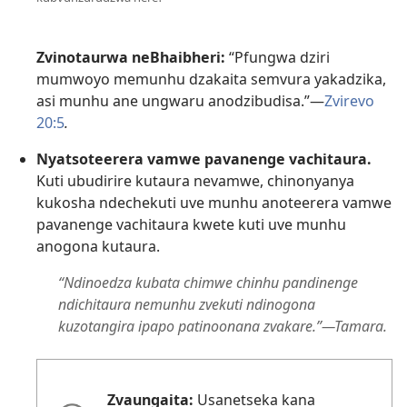
Zvinotaurwa neBhaibheri:
“Pfungwa dziri
mumwoyo memunhu dzakaita semvura yakadzika,
asi munhu ane ungwaru anodzibudisa.”—
Zvirevo
20:5
.
Nyatsoteerera vamwe pavanenge vachitaura.
Kuti ubudirire kutaura nevamwe, chinonyanya
kukosha ndechekuti uve munhu anoteerera vamwe
pavanenge vachitaura kwete kuti uve munhu
anogona kutaura.
“Ndinoedza kubata chimwe chinhu pandinenge
ndichitaura nemunhu zvekuti ndinogona
kuzotangira ipapo patinoonana zvakare.”—Tamara.
Zvaungaita:
Usanetseka kana