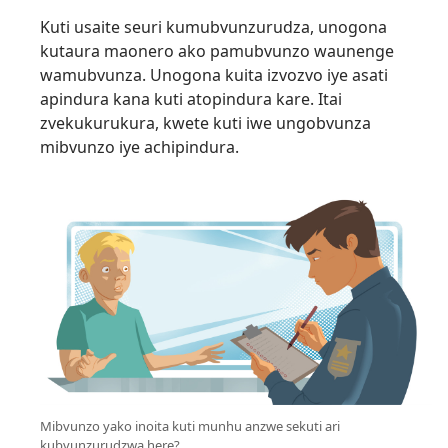
Kuti usaite seuri kumubvunzurudza, unogona
kutaura maonero ako pamubvunzo waunenge
wamubvunza. Unogona kuita izvozvo iye asati
apindura kana kuti atopindura kare. Itai
zvekukurukura, kwete kuti iwe ungobvunza
mibvunzo iye achipindura.
Mibvunzo yako inoita kuti munhu anzwe sekuti ari
kubvunzurudzwa here?