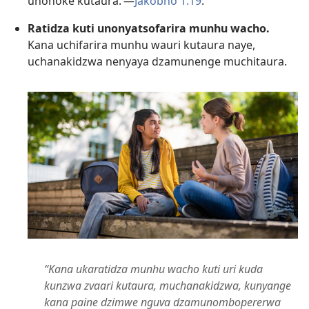
unonoke kutaura.’—
Jakobho 1:19
.
Ratidza kuti unonyatsofarira munhu wacho.
Kana uchifarira munhu wauri kutaura naye,
uchanakidzwa nenyaya dzamunenge muchitaura.
“Kana ukaratidza munhu wacho kuti uri kuda
kunzwa zvaari kutaura, muchanakidzwa, kunyange
kana paine dzimwe nguva dzamunombopererwa