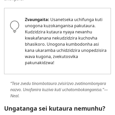
Zvaungaita:
Usanetseka uchifunga kuti
unogona kuzokanganisa pakutaura.
Kudzidzira kutaura nyaya nevanhu
kwakafanana nekudzidzira kuchovha
bhasikoro. Unogona kumbodonha asi
kana ukaramba uchidzidzira unopedzisira
wava kugona, zvekutosvika
pakunakidzwa!
“Tese zvedu tinombotaura zvisirizvo zvatinombonyara
nazvo. Unofanira kuziva kuti uchatombokanganisa.”—
Neal.
Ungatanga sei kutaura nemunhu?