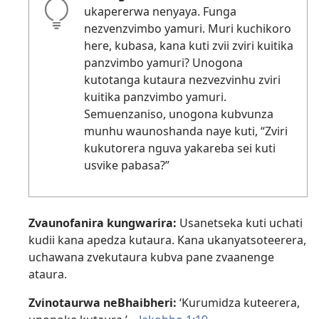
ukapererwa nenyaya. Funga
nezvenzvimbo yamuri. Muri kuchikoro
here, kubasa, kana kuti zvii zviri kuitika
panzvimbo yamuri? Unogona
kutotanga kutaura nezvezvinhu zviri
kuitika panzvimbo yamuri.
Semuenzaniso, unogona kubvunza
munhu waunoshanda naye kuti, “Zviri
kukutorera nguva yakareba sei kuti
usvike pabasa?”
Zvaunofanira kungwarira:
Usanetseka kuti uchati
kudii kana apedza kutaura. Kana ukanyatsoteerera,
uchawana zvekutaura kubva pane zvaanenge
ataura.
Zvinotaurwa neBhaibheri:
‘Kurumidza kuteerera,