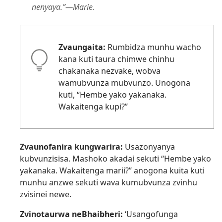
nenyaya.”—Marie.
Zvaungaita:
Rumbidza munhu wacho
kana kuti taura chimwe chinhu
chakanaka nezvake, wobva
wamubvunza mubvunzo. Unogona
kuti, “Hembe yako yakanaka.
Wakaitenga kupi?”
Zvaunofanira kungwarira:
Usazonyanya
kubvunzisisa. Mashoko akadai sekuti “Hembe yako
yakanaka. Wakaitenga marii?” anogona kuita kuti
munhu anzwe sekuti wava kumubvunza zvinhu
zvisinei newe.
Zvinotaurwa neBhaibheri:
‘Usangofunga