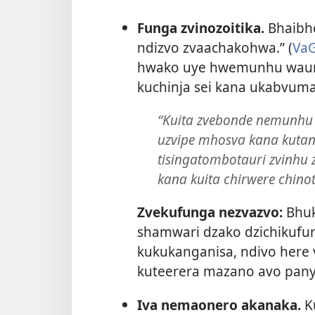
Funga zvinozoitika.
Bhaibhe
ndizvo zvaachakohwa.” (
VaG
hwako uye hwemunhu waun
kuchinja sei kana ukabvuma
“Kuita zvebonde nemunhu 
uzvipe mhosva kana kutan
tisingatombotauri zvinhu 
kana kuita chirwere chin
Zvekufunga nezvazvo:
Bhuk
shamwari dzako dzichikufuri
kukukanganisa, ndivo here
kuteerera mazano avo pan
Iva nemaonero akanaka.
Ku