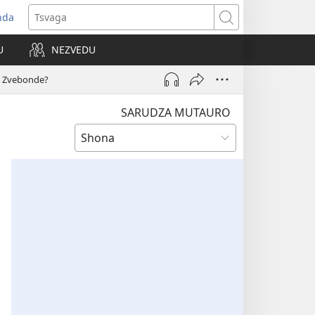
nda
opens
Tsvaga
ew
U
NEZVEDU
indow)
a Zvebonde?
SARUDZA MUTAURO