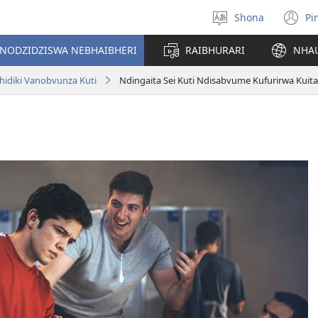
Shona
Pi
Sarudza
(
Mutauro
n
INODZIDZISWA NEBHAIBHERI
RAIBHURARI
NHA
w
hidiki Vanobvunza Kuti
Ndingaita Sei Kuti Ndisabvume Kufurirwa Kuit