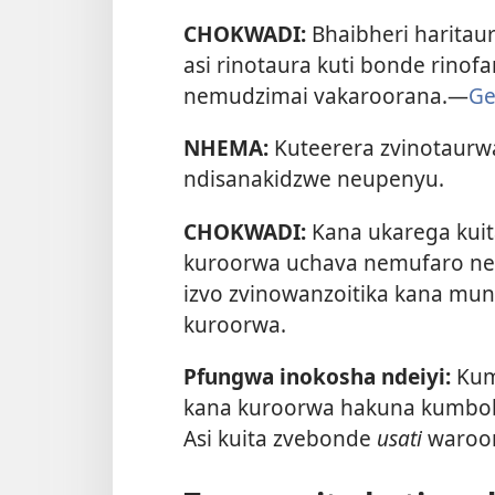
CHOKWADI:
Bhaibheri haritaur
asi rinotaura kuti bonde rino
nemudzimai vakaroorana.—
Ge
NHEMA:
Kuteerera zvinotaurwa
ndisanakidzwe neupenyu.
CHOKWADI:
Kana ukarega kuit
kuroorwa uchava nemufaro ne
izvo zvinowanzoitika kana mun
kuroorwa.
Pfungwa inokosha ndeiyi:
Kum
kana kuroorwa hakuna kumbo
Asi kuita zvebonde
usati
waroor