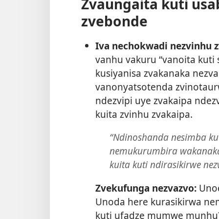
Zvaungaita kuti us
zvebonde
Iva nechokwadi nezvinhu 
vanhu vakuru “vanoita kuti 
kusiyanisa zvakanaka nezvak
vanonyatsotenda zvinotaur
ndezvipi uye zvakaipa ndezv
kuita zvinhu zvakaipa.
“Ndinoshanda nesimba kuti
nemukurumbira wakanaka.
kuita kuti ndirasikirwe nez
Zvekufunga nezvazvo:
Unod
Unoda here kurasikirwa ne
kuti ufadze mumwe munhu