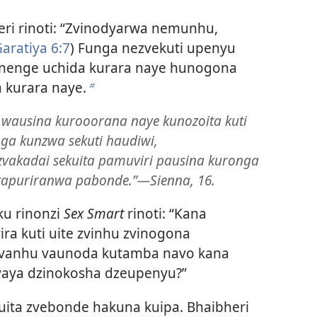
ri rinoti: “Zvinodyarwa nemunhu,
aratiya 6:7
) Funga nezvekuti upenyu
enge uchida kurara naye hunogona
 kurara naye.
b
wausina kurooorana naye kunozoita kuti
ga kunzwa sekuti haudiwi,
zvakadai sekuita pamuviri pausina kuronga
otapuriranwa pabonde.”—Sienna, 16.
u rinonzi
Sex Smart
rinoti: “Kana
ra kuti uite zvinhu zvinogona
 vanhu vaunoda kutamba navo kana
yaya dzinokosha dzeupenyu?”
ita zvebonde hakuna kuipa. Bhaibheri