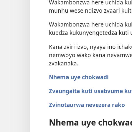
Wakambonzwa here uchida kuita
munhu wese ndizvo zvaari kuit
Wakambonzwa here uchida kui
kuedza kukunyengetedza kuti 
Kana zviri izvo, nyaya ino ic
nemwoyo wako kana nevamwe v
zvakanaka.
Nhema uye chokwadi
Zvaungaita kuti usabvume ku
Zvinotaurwa nevezera rako
Nhema uye chokwa