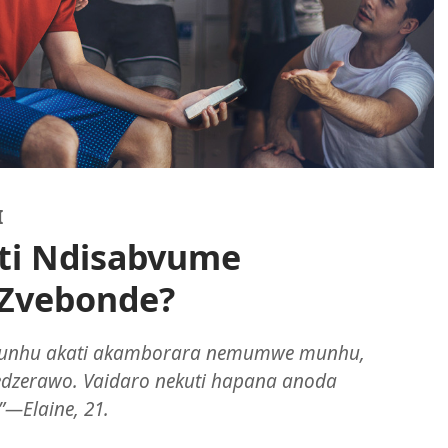
I
uti Ndisabvume
 Zvebonde?
 munhu akati akamborara nemumwe munhu,
dzerawo. Vaidaro nekuti hapana anoda
—Elaine, 21.