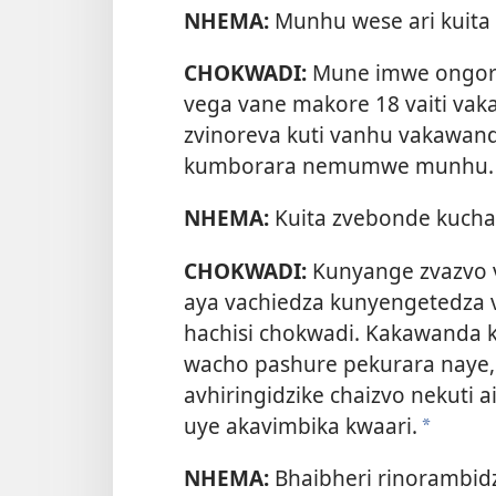
NHEMA:
Munhu wese ari kuita
CHOKWADI:
Mune imwe ongoror
vega vane makore 18 vaiti v
zvinoreva kuti vanhu vakawan
kumborara nemumwe munhu. Ha
NHEMA:
Kuita zvebonde kuchai
CHOKWADI:
Kunyange zvazvo
aya vachiedza kunyengetedza v
hachisi chokwadi. Kakawand
wacho pashure pekurara naye, 
avhiringidzike chaizvo nekut
uye akavimbika kwaari.
a
NHEMA:
Bhaibheri rinorambidz