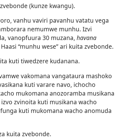
 zvebonde (kunze kwangu).
o, vanhu vaviri pavanhu vatatu vega
akamborara nemumwe munhu. Izvi
da, vanopfuura 30 muzana,
havana
asi “munhu wese” ari kuita zvebonde.
ta kuti tiwedzere kudanana.
 vamwe vakomana vangataura mashoko
asikana kuti varare navo, ichocho
a kacho mukomana anozoramba musikana
izvo zvinoita kuti musikana wacho
i aifunga kuti mukomana wacho anomuda
a kuita zvebonde.