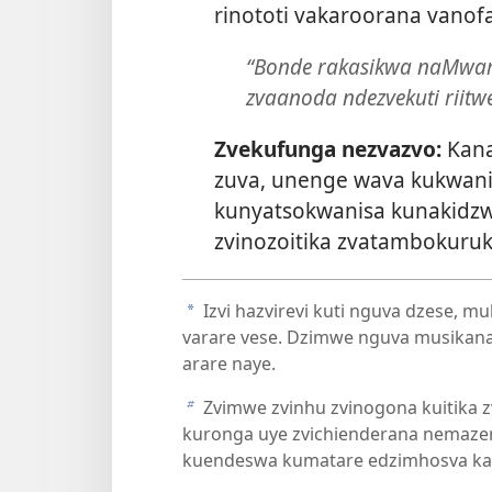
rinototi vakaroorana vanof
“Bonde rakasikwa naMwari
zvaanoda ndezvekuti riit
Zvekufunga nezvazvo:
Kana
zuva, unenge wava kukwani
kunyatsokwanisa kunakidzw
zvinozoitika zvatambokuruk
Izvi hazvirevi kuti nguva dzese, 
a
varare vese. Dzimwe nguva musika
arare naye.
Zvimwe zvinhu zvinogona kuitika z
b
kuronga uye zvichienderana nemazer
kuendeswa kumatare edzimhosva ka