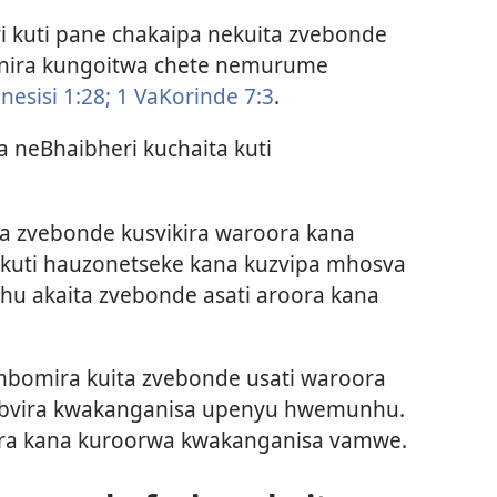
i kuti pane chakaipa nekuita zvebonde
fanira kungoitwa chete nemurume
nesisi 1:28;
1 VaKorinde 7:3
.
 neBhaibheri kuchaita kuti
a zvebonde kusvikira waroora kana
kuti hauzonetseke kana kuzvipa mhosva
hu akaita zvebonde asati aroora kana
bomira kuita zvebonde usati waroora
bvira kwakanganisa upenyu hwemunhu.
a kana kuroorwa kwakanganisa vamwe.