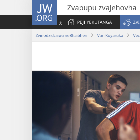
JW.ORG
Zvapupu zvaJehovha
PEJI YEKUTANGA
ZV
Zvinodzidziswa neBhaibheri
Vari Kuyaruka
Vec