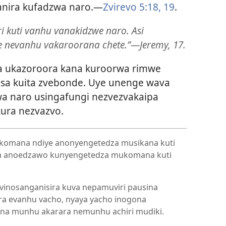
anira kufadzwa naro.—
Zvirevo 5:18, 19
.
 kuti vanhu vanakidzwe naro. Asi
we nevanhu vakaroorana chete.”—Jeremy, 17.
 ukazoroora kana kuroorwa rimwe
sa kuita zvebonde. Uye unenge wava
a naro usingafungi nezvezvakaipa
ura nezvazvo.
mukomana ndiye anonyengetedza musikana kuti
na anoedzawo kunyengetedza mukomana kuti
vinosanganisira kuva nepamuviri pausina
a evanhu vacho, nyaya yacho inogona
na munhu akarara nemunhu achiri mudiki.