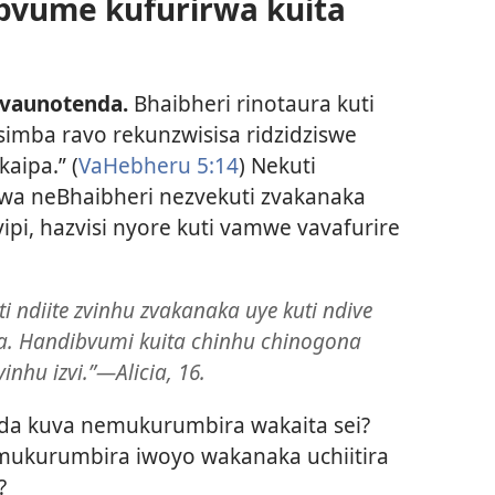
abvume kufurirwa kuita
zvaunotenda.
Bhaibheri rinotaura kuti
simba ravo rekunzwisisa ridzidziswe
aipa.” (
VaHebheru 5:14
) Nekuti
wa neBhaibheri nezvekuti zvakanaka
ipi, hazvisi nyore kuti vamwe vavafurire
 ndiite zvinhu zvakanaka uye kuti ndive
 Handibvumi kuita chinhu chinogona
vinhu izvi.”—Alicia, 16.
a kuva nemukurumbira wakaita sei?
mukurumbira iwoyo wakanaka uchiitira
?