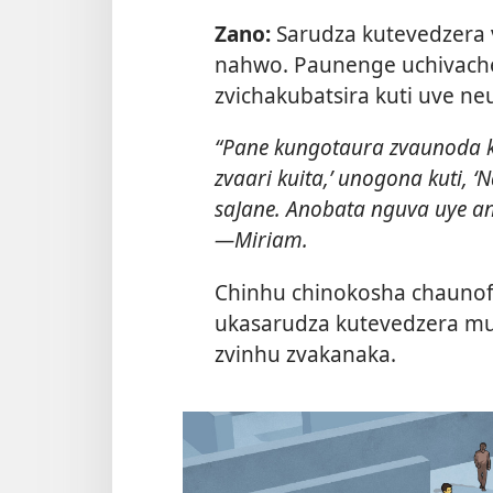
Zano:
Sarudza kutevedzera
nahwo. Paunenge uchivache
zvichakubatsira kuti uve 
“Pane kungotaura zvaunoda k
zvaari kuita,’ unogona kuti, 
saJane. Anobata nguva uye an
—Miriam.
Chinhu chinokosha chaunofa
ukasarudza kutevedzera mun
zvinhu zvakanaka.