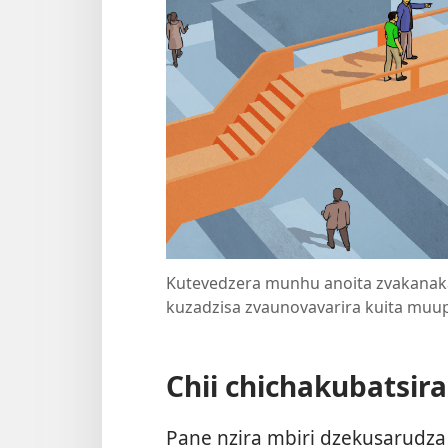
Kutevedzera munhu anoita zvakanak
kuzadzisa zvaunovavarira kuita muu
Chii chichakubatsir
Pane nzira mbiri dzekusarudz