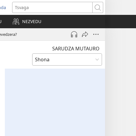
nda
opens
Tsvaga
ew
U
NEZVEDU
indow)
evedzera?
SARUDZA MUTAURO