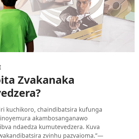
I
ita Zvakanaka
edzera?
ri kuchikoro, chaindibatsira kufunga
inoyemura akambosanganawo
ibva ndaedza kumutevedzera. Kuva
kandibatsira zvinhu pazvaioma.”​—