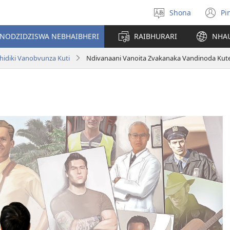
Shona
Pi
Sarudza
(
Mutauro
n
INODZIDZISWA NEBHAIBHERI
RAIBHURARI
NHA
w
hidiki Vanobvunza Kuti
Ndivanaani Vanoita Zvakanaka Vandinoda Kut