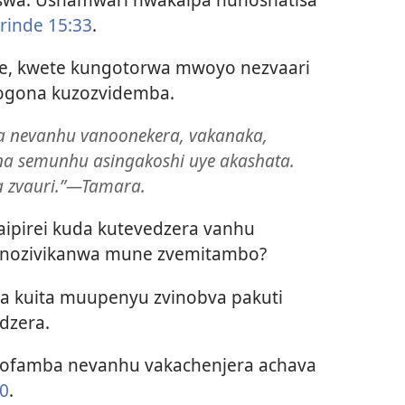
rinde 15:33
.
, kwete kungotorwa mwoyo nezvaari
ogona kuzozvidemba.
a nevanhu vanoonekera, vakanaka,
na semunhu asingakoshi uye akashata.
 zvauri.”​—Tamara.
ipirei kuda kutevedzera vanhu
vanozivikanwa mune zvemitambo?
ra kuita muupenyu zvinobva pakuti
dzera.
anofamba nevanhu vakachenjera achava
20
.