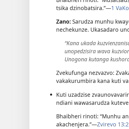
tsika dzinobatsira.”—
1 VaKo
Zano:
Sarudza munhu kwaye
nechekunze. Ukasadaro un
“Kana ukada kuzvienzanis
unopedzisira wava kuzvio
Unogona kutanga kushora
Zvekufunga nezvazvo: Zvaka
vakakurumbira kana kuti 
Kuti uzadzise zvaunovavari
ndiani wawasarudza kuteve
Bhaibheri rinoti: “Munhu 
akachenjera.”—
Zvirevo 13: