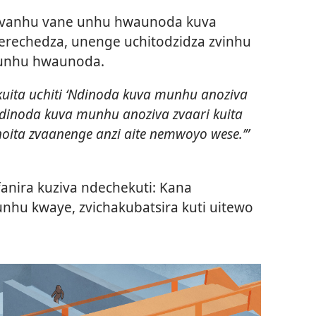
 vanhu vane unhu hwaunoda kuva
rechedza, unenge uchitodzidza zvinhu
neunhu hwaunoda.
uita uchiti ‘Ndinoda kuva munhu anoziva
‘Ndinoda kuva munhu anoziva zvaari kuita
oita zvaanenge anzi aite nemwoyo wese.’”​
nira kuziva ndechekuti: Kana
hu kwaye, zvichakubatsira kuti uitewo