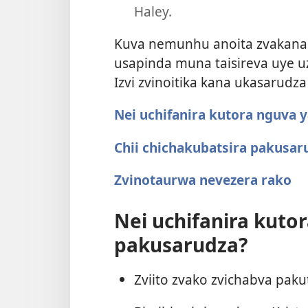
Haley.
Kuva nemunhu anoita zvakanak
usapinda muna taisireva uye u
Izvi zvinoitika kana ukasarud
Nei uchifanira kutora nguva 
Chii chichakubatsira pakusar
Zvinotaurwa nevezera rako
Nei uchifanira kuto
pakusarudza?
Zviito zvako zvichabva pak