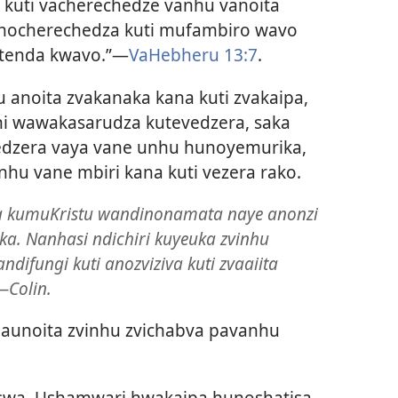
u kuti vacherechedze vanhu vanoita
munocherechedza kuti mufambiro wavo
tenda kwavo.”​—
VaHebheru 13:7
.
noita zvakanaka kana kuti zvakaipa,
ni wawakasarudza kutevedzera, saka
edzera vaya vane unhu hunoyemurika,
u vane mbiri kana kuti vezera rako.
 kumuKristu wandinonamata naye anonzi
. Nanhasi ndichiri kuyeuka zvinhu
ndifungi kuti anozviziva kuti zvaaiita
—Colin.
aunoita zvinhu zvichabva pavanhu
auswa. Ushamwari hwakaipa hunoshatisa