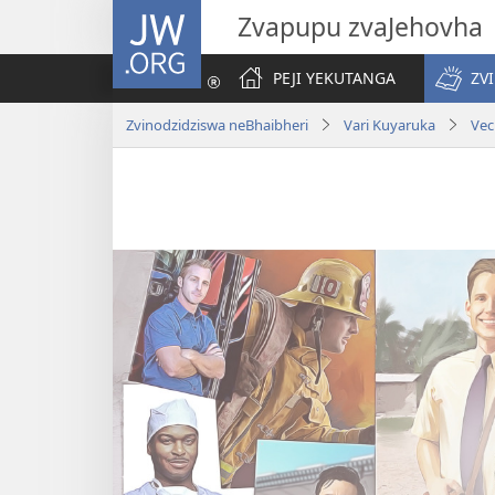
JW.ORG
Zvapupu zvaJehovha
PEJI YEKUTANGA
ZV
Zvinodzidziswa neBhaibheri
Vari Kuyaruka
Vec