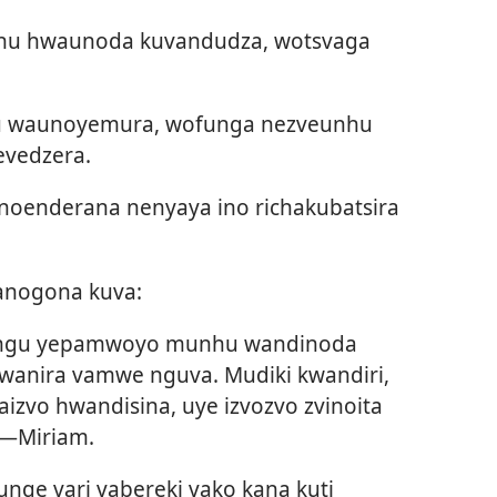
hu hwaunoda kuvandudza, wotsvaga
 waunoyemura, wofunga nezveunhu
vedzera.
inoenderana nenyaya ino richakubatsira
anogona kuva:
ngu yepamwoyo munhu wandinoda
owanira vamwe nguva. Mudiki kwandiri,
izvo hwandisina, uye izvozvo zvinoita
​—Miriam.
ge vari vabereki vako kana kuti