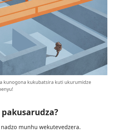
a kunogona kukubatsira kuti ukurumidze
penyu!
a pakusarudza?
a nadzo munhu wekutevedzera.