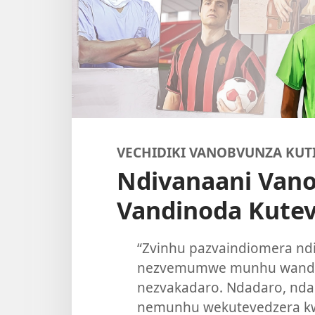
VECHIDIKI VANOBVUNZA KUT
Ndivanaani Vano
Vandinoda Kutev
“Zvinhu pazvaindiomera ndi
nezvemumwe munhu wand
nezvakadaro. Ndadaro, nda
nemunhu wekutevedzera kwa