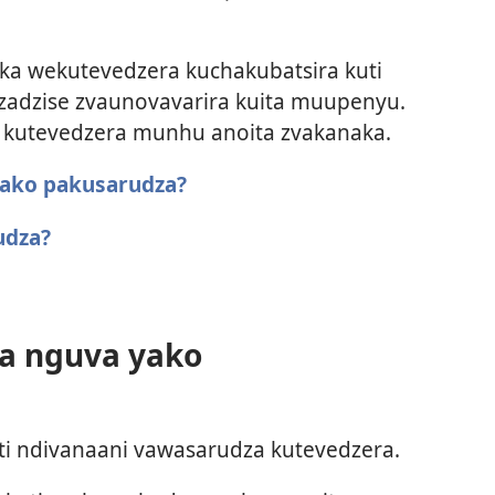
a wekutevedzera kuchakubatsira kuti
zadzise zvaunovavarira kuita muupenyu.
za kutevedzera munhu anoita zvakanaka.
yako pakusarudza?
udza?
ra nguva yako
uti ndivanaani vawasarudza kutevedzera.