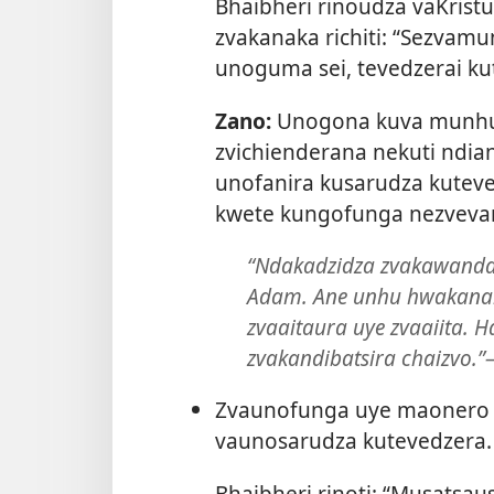
Bhaibheri rinoudza vaKrist
zvakanaka richiti: “Sezva
unoguma sei, tevedzerai ku
Zano:
Unogona kuva munhu a
zvichienderana nekuti ndia
unofanira kusarudza kutev
kwete kungofunga nezvevanh
“Ndakadzidza zvakawanda
Adam. Ane unhu hwakanaka
zvaaitaura uye zvaaiita. Ha
zvakandibatsira chaizvo.”​
Zvaunofunga uye maonero 
vaunosarudza kutevedzera.
Bhaibheri rinoti: “Musats