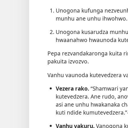
Unogona kufunga nezveun
munhu ane unhu ihwohwo.
Unogona kusarudza munhu
hwaanahwo hwaunoda kute
Pepa rezvandakaronga kuita r
pakuita izvozvo.
Vanhu vaunoda kutevedzera v
Vezera rako.
“Shamwari ya
kutevedzera. Ane rudo, an
asi ane unhu hwakanaka cha
kuti ndide kumutevedzera.”
Vanhu vakuru.
Vanogona kun