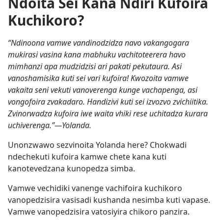
Ndoita Sei Kana Ndiri Kufoira
Kuchikoro?
“Ndinoona vamwe vandinodzidza navo vakangogara
mukirasi vasina kana mabhuku vachitoteerera havo
mimhanzi apa mudzidzisi ari pakati pekutaura. Asi
vanoshamisika kuti sei vari kufoira! Kwozoita vamwe
vakaita seni vekuti vanoverenga kunge vachapenga, asi
vongofoira zvakadaro. Handizivi kuti sei izvozvo zvichiitika.
Zvinorwadza kufoira iwe waita vhiki rese uchitadza kurara
uchiverenga.”—Yolanda.
Unonzwawo sezvinoita Yolanda here? Chokwadi
ndechekuti kufoira kamwe chete kana kuti
kanotevedzana kunopedza simba.
Vamwe vechidiki vanenge vachifoira kuchikoro
vanopedzisira vasisadi kushanda nesimba kuti vapase.
Vamwe vanopedzisira vatosiyira chikoro panzira.