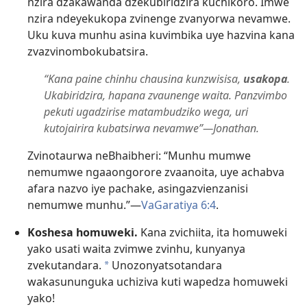
nzira dzakawanda dzekubiridzira kuchikoro. Imwe
nzira ndeyekukopa zvinenge zvanyorwa nevamwe.
Uku kuva munhu asina kuvimbika uye hazvina kana
zvazvinombokubatsira.
“Kana paine chinhu chausina kunzwisisa,
usakopa
.
Ukabiridzira, hapana zvaunenge waita. Panzvimbo
pekuti ugadzirise matambudziko wega, uri
kutojairira kubatsirwa nevamwe”—Jonathan.
Zvinotaurwa neBhaibheri: “Munhu mumwe
nemumwe ngaaongorore zvaanoita, uye achabva
afara nazvo iye pachake, asingazvienzanisi
nemumwe munhu.”—
VaGaratiya 6:4
.
Koshesa homuweki.
Kana zvichiita, ita homuweki
yako usati waita zvimwe zvinhu, kunyanya
zvekutandara.
Unozonyatsotandara
a
wakasununguka uchiziva kuti wapedza homuweki
yako!