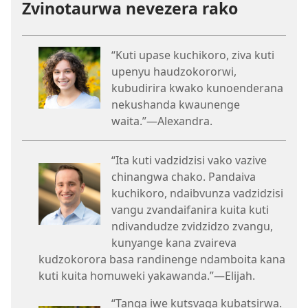
Zvinotaurwa nevezera rako
“Kuti upase kuchikoro, ziva kuti
upenyu haudzokororwi,
kubudirira kwako kunoenderana
nekushanda kwaunenge
waita.”—Alexandra.
“Ita kuti vadzidzisi vako vazive
chinangwa chako. Pandaiva
kuchikoro, ndaibvunza vadzidzisi
vangu zvandaifanira kuita kuti
ndivandudze zvidzidzo zvangu,
kunyange kana zvaireva
kudzokorora basa randinenge ndamboita kana
kuti kuita homuweki yakawanda.”—Elijah.
“Tanga iwe kutsvaga kubatsirwa.