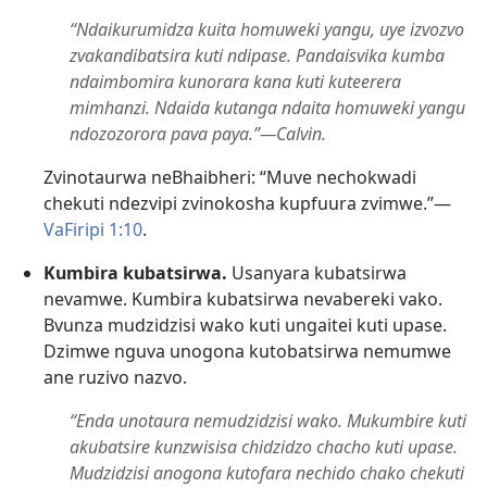
“Ndaikurumidza kuita homuweki yangu, uye izvozvo
zvakandibatsira kuti ndipase. Pandaisvika kumba
ndaimbomira kunorara kana kuti kuteerera
mimhanzi. Ndaida kutanga ndaita homuweki yangu
ndozozorora pava paya.”—Calvin.
Zvinotaurwa neBhaibheri: “Muve nechokwadi
chekuti ndezvipi zvinokosha kupfuura zvimwe.”—
VaFiripi 1:10
.
Kumbira kubatsirwa.
Usanyara kubatsirwa
nevamwe. Kumbira kubatsirwa nevabereki vako.
Bvunza mudzidzisi wako kuti ungaitei kuti upase.
Dzimwe nguva unogona kutobatsirwa nemumwe
ane ruzivo nazvo.
“Enda unotaura nemudzidzisi wako. Mukumbire kuti
akubatsire kunzwisisa chidzidzo chacho kuti upase.
Mudzidzisi anogona kutofara nechido chako chekuti