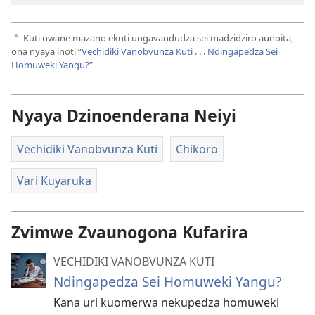
Kuti uwane mazano ekuti ungavandudza sei madzidziro aunoita,
a
ona nyaya inoti “
Vechidiki Vanobvunza Kuti . . . Ndingapedza Sei
Homuweki Yangu?
”
Nyaya Dzinoenderana Neiyi
Vechidiki Vanobvunza Kuti
Chikoro
Vari Kuyaruka
Zvimwe Zvaunogona Kufarira
VECHIDIKI VANOBVUNZA KUTI
Ndingapedza Sei Homuweki Yangu?
Kana uri kuomerwa nekupedza homuweki