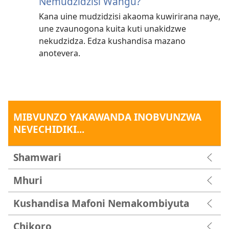
Nemudzidzisi Wangu?
Kana uine mudzidzisi akaoma kuwirirana naye,
une zvaunogona kuita kuti unakidzwe
nekudzidza. Edza kushandisa mazano
anotevera.
MIBVUNZO YAKAWANDA INOBVUNZWA
NEVECHIDIKI...
Shamwari
Mhuri
Kushandisa Mafoni Nemakombiyuta
Chikoro