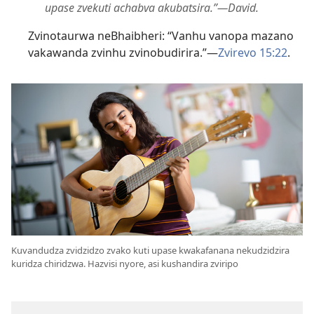
upase zvekuti achabva akubatsira.”—David.
Zvinotaurwa neBhaibheri: “Vanhu vanopa mazano
vakawanda zvinhu zvinobudirira.”—
Zvirevo 15:22
.
Kuvandudza zvidzidzo zvako kuti upase kwakafanana nekudzidzira
kuridza chiridzwa. Hazvisi nyore, asi kushandira zviripo