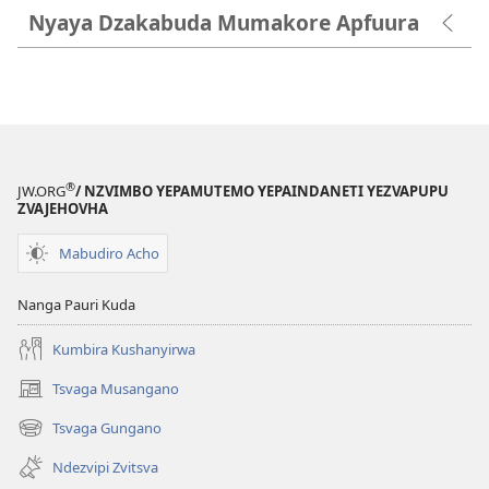
Nyaya Dzakabuda Mumakore Apfuura
®
JW.ORG
/ NZVIMBO YEPAMUTEMO YEPAINDANETI YEZVAPUPU
ZVAJEHOVHA
Mabudiro Acho
Nanga Pauri Kuda
Kumbira Kushanyirwa
Tsvaga Musangano
(opens
new
Tsvaga Gungano
(opens
window)
new
Ndezvipi Zvitsva
window)