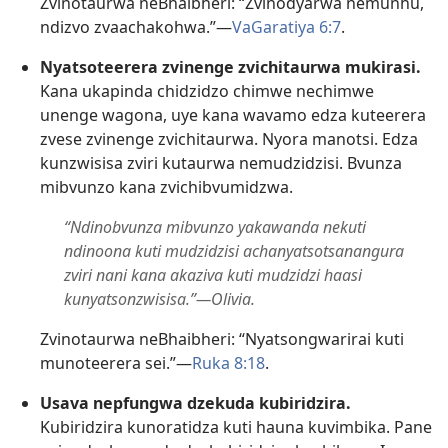
Zvinotaurwa neBhaibheri: “Zvinodyarwa nemunhu,
ndizvo zvaachakohwa.”—
VaGaratiya 6:7
.
Nyatsoteerera zvinenge zvichitaurwa mukirasi.
Kana ukapinda chidzidzo chimwe nechimwe
unenge wagona, uye kana wavamo edza kuteerera
zvese zvinenge zvichitaurwa. Nyora manotsi. Edza
kunzwisisa zviri kutaurwa nemudzidzisi. Bvunza
mibvunzo kana zvichibvumidzwa.
“Ndinobvunza mibvunzo yakawanda nekuti
ndinoona kuti mudzidzisi achanyatsotsanangura
zviri nani kana akaziva kuti mudzidzi haasi
kunyatsonzwisisa.”—Olivia.
Zvinotaurwa neBhaibheri: “Nyatsongwarirai kuti
munoteerera sei.”—
Ruka 8:18
.
Usava nepfungwa dzekuda kubiridzira.
Kubiridzira kunoratidza kuti hauna kuvimbika. Pane