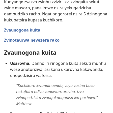
Kunyange zvazvo zvinhu zviviri izvi zvingaita sekuti
zvine musoro, pane imwe nzira yekugadzirisa
dambudziko racho. Ngationgororei nzira 5 dzinogona
kukubatsira kupasa kuchikoro.
Zvaunogona kuita
Zvinotaurwa nevezera rako
Zvaunogona kuita
Usarovha.
Danho iri rinogona kuita sekuti munhu
wese anotoriziva, asi kana ukarovha kakawanda,
unopedzisira wafoira.
“Kuchikoro kwandinoenda, vaya vasina basa
nekufoira ndivo vanowanzorovha, izvo
zvinopedzisira zvangokanganisa ivo pachavo.”—
Matthew.