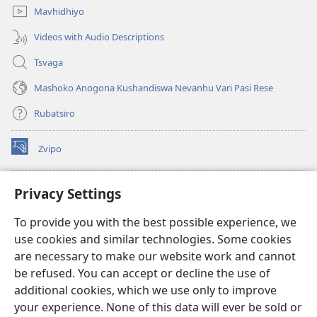
Mavhidhiyo
Videos with Audio Descriptions
Tsvaga
Mashoko Anogona Kushandiswa Nevanhu Vari Pasi Rese
Rubatsiro
Zvipo
(opens
new
window)
RAIBHURARI YEPAINDANETI yeWatchtower
Privacy Settings
(opens
new
®
JW Hub
To provide you with the best possible experience, we
window)
(opens
use cookies and similar technologies. Some cookies
new
®
JW Library
window)
are necessary to make our website work and cannot
be refused. You can accept or decline the use of
Raibhurari yeWatchtower
additional cookies, which we use only to improve
your experience. None of this data will ever be sold or