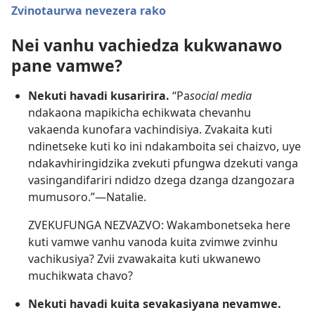
Zvinotaurwa nevezera rako
Nei vanhu vachiedza kukwanawo
pane vamwe?
Nekuti havadi kusaririra.
“Pa
social media
ndakaona mapikicha echikwata chevanhu
vakaenda kunofara vachindisiya. Zvakaita kuti
ndinetseke kuti ko ini ndakamboita sei chaizvo, uye
ndakavhiringidzika zvekuti pfungwa dzekuti vanga
vasingandifariri ndidzo dzega dzanga dzangozara
mumusoro.”—Natalie.
ZVEKUFUNGA NEZVAZVO: Wakambonetseka here
kuti vamwe vanhu vanoda kuita zvimwe zvinhu
vachikusiya? Zvii zvawakaita kuti ukwanewo
muchikwata chavo?
Nekuti havadi kuita sevakasiyana nevamwe.