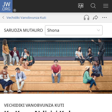
JW.ORG
Pinda
(opens
Chinja
Tsvaga
RA
new
mutauro
paJW.ORG
PEJ
Vechidiki Vanobvunza Kuti
window)
YE
SARUDZA MUTAURO
VECHIDIKI VANOBVUNZA KUTI