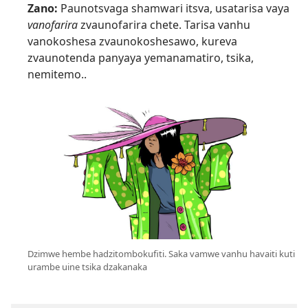
Zano:
Paunotsvaga shamwari itsva, usatarisa vaya
vanofarira
zvaunofarira chete. Tarisa vanhu
vanokoshesa zvaunokoshesawo, kureva
zvaunotenda panyaya yemanamatiro, tsika,
nemitemo..
Dzimwe hembe hadzitombokufiti. Saka vamwe vanhu havaiti kuti
urambe uine tsika dzakanaka