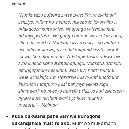
Version.
“Ndakaedza kufarira zvese zvavaifarira zvakadai
senziyo, mitambo, hembe, nekupoda kwavaiita . . .
ndakaedza kuita saivo. Ndofunga vaizviona kuti
ndainyepedzera. Ndofunga munhu wese akazviona,
chero ini wacho. Ndakapedzisira ndisisina mufaro
uye ndasurukirwa, uye ndakanga ndisisatozivi kuti
ini wacho ndimbori ani. Ndakapedzisira ndisisazivi
zvandinoda kana zvandinofunga. Ndakadzidza kuti
haungafanani nemunhu wese uye haasi munhu
wese achakufarira. Hazvirevi hazvo kuti unofanira
kukanda mapfumo pasi panyaya yekutsvaga
shamwari; ita mwoyo murefu uchiziva kuti zvinotora
nguva kuva neshamwari uye kuva munhu
mukuru.”—Melinda.
Kuda kukwana pane vamwe kunogona
kukanganisa maitiro ako.
Mumwe mukomana