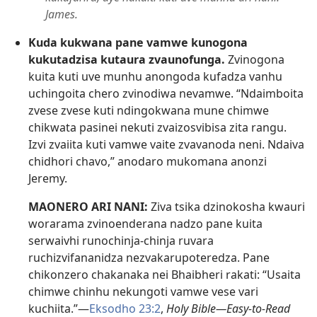
James.
Kuda kukwana pane vamwe kunogona
kukutadzisa kutaura zvaunofunga.
Zvinogona
kuita kuti uve munhu anongoda kufadza vanhu
uchingoita chero zvinodiwa nevamwe. “Ndaimboita
zvese zvese kuti ndingokwana mune chimwe
chikwata pasinei nekuti zvaizosvibisa zita rangu.
Izvi zvaiita kuti vamwe vaite zvavanoda neni. Ndaiva
chidhori chavo,” anodaro mukomana anonzi
Jeremy.
MAONERO ARI NANI:
Ziva tsika dzinokosha kwauri
worarama zvinoenderana nadzo pane kuita
serwaivhi runochinja-chinja ruvara
ruchizvifananidza nezvakarupoteredza. Pane
chikonzero chakanaka nei Bhaibheri rakati: “Usaita
chimwe chinhu nekungoti vamwe vese vari
kuchiita.”—
Eksodho 23:2
,
Holy Bible—Easy-to-Read