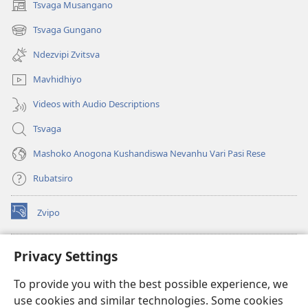
Tsvaga Musangano
(opens
new
Tsvaga Gungano
(opens
window)
new
Ndezvipi Zvitsva
window)
Mavhidhiyo
Videos with Audio Descriptions
Tsvaga
Mashoko Anogona Kushandiswa Nevanhu Vari Pasi Rese
Rubatsiro
Zvipo
(opens
new
window)
RAIBHURARI YEPAINDANETI yeWatchtower
Privacy Settings
(opens
new
®
JW Hub
To provide you with the best possible experience, we
window)
(opens
use cookies and similar technologies. Some cookies
new