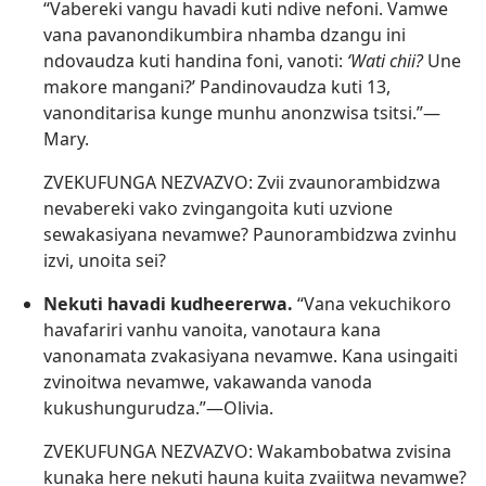
“Vabereki vangu havadi kuti ndive nefoni. Vamwe
vana pavanondikumbira nhamba dzangu ini
ndovaudza kuti handina foni, vanoti:
‘Wati chii?
Une
makore mangani?’ Pandinovaudza kuti 13,
vanonditarisa kunge munhu anonzwisa tsitsi.”—
Mary.
ZVEKUFUNGA NEZVAZVO: Zvii zvaunorambidzwa
nevabereki vako zvingangoita kuti uzvione
sewakasiyana nevamwe? Paunorambidzwa zvinhu
izvi, unoita sei?
Nekuti havadi kudheererwa.
“Vana vekuchikoro
havafariri vanhu vanoita, vanotaura kana
vanonamata zvakasiyana nevamwe. Kana usingaiti
zvinoitwa nevamwe, vakawanda vanoda
kukushungurudza.”—Olivia.
ZVEKUFUNGA NEZVAZVO: Wakambobatwa zvisina
kunaka here nekuti hauna kuita zvaiitwa nevamwe?