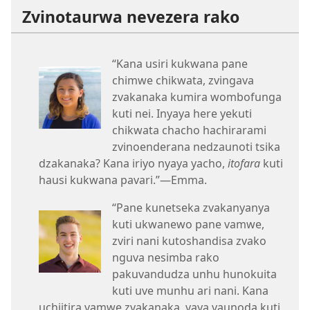
Zvinotaurwa nevezera rako
“Kana usiri kukwana pane
chimwe chikwata, zvingava
zvakanaka kumira wombofunga
kuti nei. Inyaya here yekuti
chikwata chacho hachirarami
zvinoenderana nedzaunoti tsika
dzakanaka? Kana iriyo nyaya yacho,
itofara
kuti
hausi kukwana pavari.”—Emma.
“Pane kunetseka zvakanyanya
kuti ukwanewo pane vamwe,
zviri nani kutoshandisa zvako
nguva nesimba rako
pakuvandudza unhu hunokuita
kuti uve munhu ari nani. Kana
uchiitira vamwe zvakanaka, vaya vaunoda kuti