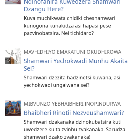
Ndinofanira Kuwedzera Shamwari
Dzangu Here?
Kuva muchikwata chidiki cheshamwari
kunogona kunakidza asi hapasi pese
pazvinobatsira. Nei tichidaro?
MAVHIDHIYO EMAKATUNI OKUDHIROWA
Shamwari Yechokwadi Munhu Akaita
Sei?
Shamwari dzezita hadzinetsi kuwana, asi
yechokwadi ungaiwana sei?
MIBVUNZO YEBHAIBHERI INOPINDURWA
Bhaibheri Rinotii Nezveushamwari?
Shamwari dzakanaka dzinokubatsira kuti
uwedzere kuita zvinhu zvakanaka. Sarudza
shamwari dzako zvakanaka!