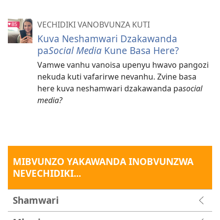
VECHIDIKI VANOBVUNZA KUTI
Kuva Neshamwari Dzakawanda
pa
Social Media
Kune Basa Here?
Vamwe vanhu vanoisa upenyu hwavo pangozi
nekuda kuti vafarirwe nevanhu. Zvine basa
here kuva neshamwari dzakawanda pa
social
media?
MIBVUNZO YAKAWANDA INOBVUNZWA
NEVECHIDIKI...
Shamwari