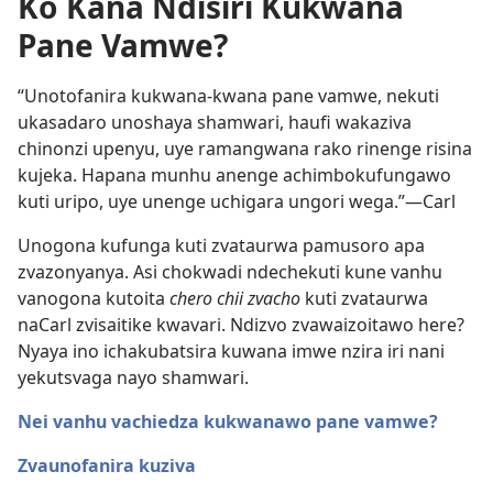
Ko Kana Ndisiri Kukwana
Pane Vamwe?
“Unotofanira kukwana-kwana pane vamwe, nekuti
ukasadaro unoshaya shamwari, haufi wakaziva
chinonzi upenyu, uye ramangwana rako rinenge risina
kujeka. Hapana munhu anenge achimbokufungawo
kuti uripo, uye unenge uchigara ungori wega.”—Carl
Unogona kufunga kuti zvataurwa pamusoro apa
zvazonyanya. Asi chokwadi ndechekuti kune vanhu
vanogona kutoita
chero chii zvacho
kuti zvataurwa
naCarl zvisaitike kwavari. Ndizvo zvawaizoitawo here?
Nyaya ino ichakubatsira kuwana imwe nzira iri nani
yekutsvaga nayo shamwari.
Nei vanhu vachiedza kukwanawo pane vamwe?
Zvaunofanira kuziva