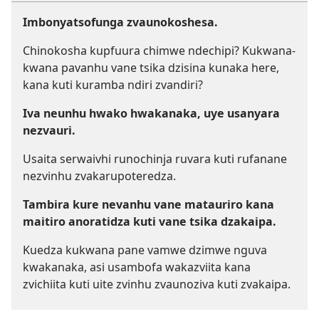
Imbonyatsofunga zvaunokoshesa.
Chinokosha kupfuura chimwe ndechipi? Kukwana-
kwana pavanhu vane tsika dzisina kunaka here,
kana kuti kuramba ndiri zvandiri?
Iva neunhu hwako hwakanaka, uye usanyara
nezvauri.
Usaita serwaivhi runochinja ruvara kuti rufanane
nezvinhu zvakarupoteredza.
Tambira kure nevanhu vane matauriro kana
maitiro anoratidza kuti vane tsika dzakaipa.
Kuedza kukwana pane vamwe dzimwe nguva
kwakanaka, asi usambofa wakazviita kana
zvichiita kuti uite zvinhu zvaunoziva kuti zvakaipa.