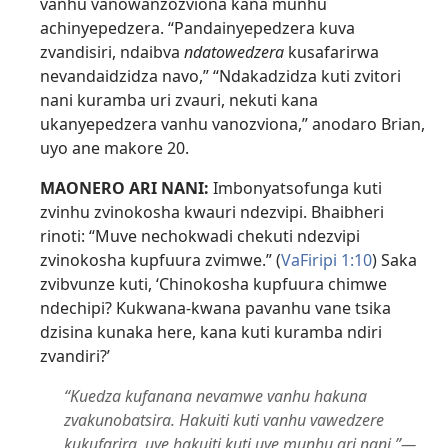
vanhu vanowanzozviona kana munhu
achinyepedzera. “Pandainyepedzera kuva
zvandisiri, ndaibva
ndatowedzera
kusafarirwa
nevandaidzidza navo,” “Ndakadzidza kuti zvitori
nani kuramba uri zvauri, nekuti kana
ukanyepedzera vanhu vanozviona,” anodaro Brian,
uyo ane makore 20.
MAONERO ARI NANI:
Imbonyatsofunga kuti
zvinhu zvinokosha kwauri ndezvipi. Bhaibheri
rinoti: “Muve nechokwadi chekuti ndezvipi
zvinokosha kupfuura zvimwe.” (
VaFiripi 1:10
) Saka
zvibvunze kuti, ‘Chinokosha kupfuura chimwe
ndechipi? Kukwana-kwana pavanhu vane tsika
dzisina kunaka here, kana kuti kuramba ndiri
zvandiri?’
“Kuedza kufanana nevamwe vanhu hakuna
zvakunobatsira. Hakuiti kuti vanhu vawedzere
kukufarira, uye hakuiti kuti uve munhu ari nani.”—