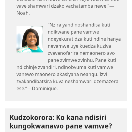
vave shamwari dzako vachatamba newe.”—
Noah.
“Nzira yandinoshandisa kuti
ndikwane pane vamwe
ndeyekuratidza kuti ndine hanya
nevamwe uye kuedza kuziva
zvavanofarira nemaonero avo
pane zvimwe zvinhu. Pane kuti
ndichinje zvandiri, ndinobvuma kuti vamwe
vanewo maonero akasiyana neangu. Izvi
zvakandibatsira kuva neshamwari dzemazera
ese.”—Dominique.
Kudzokorora: Ko kana ndisiri
kungokwanawo pane vamwe?