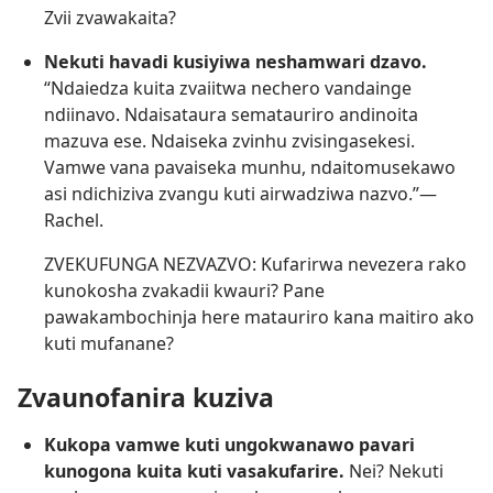
Zvii zvawakaita?
Nekuti havadi kusiyiwa neshamwari dzavo.
“Ndaiedza kuita zvaiitwa nechero vandainge
ndiinavo. Ndaisataura sematauriro andinoita
mazuva ese. Ndaiseka zvinhu zvisingasekesi.
Vamwe vana pavaiseka munhu, ndaitomusekawo
asi ndichiziva zvangu kuti airwadziwa nazvo.”—
Rachel.
ZVEKUFUNGA NEZVAZVO: Kufarirwa nevezera rako
kunokosha zvakadii kwauri? Pane
pawakambochinja here matauriro kana maitiro ako
kuti mufanane?
Zvaunofanira kuziva
Kukopa vamwe kuti ungokwanawo pavari
kunogona kuita kuti vasakufarire.
Nei? Nekuti