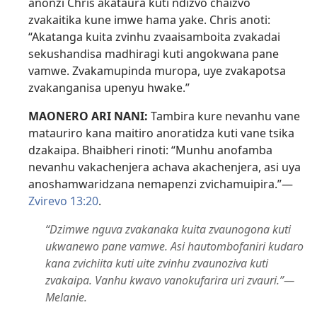
anonzi Chris akataura kuti ndizvo chaizvo
zvakaitika kune imwe hama yake. Chris anoti:
“Akatanga kuita zvinhu zvaaisamboita zvakadai
sekushandisa madhiragi kuti angokwana pane
vamwe. Zvakamupinda muropa, uye zvakapotsa
zvakanganisa upenyu hwake.”
MAONERO ARI NANI:
Tambira kure nevanhu vane
matauriro kana maitiro anoratidza kuti vane tsika
dzakaipa. Bhaibheri rinoti: “Munhu anofamba
nevanhu vakachenjera achava akachenjera, asi uya
anoshamwaridzana nemapenzi zvichamuipira.”—
Zvirevo 13:20
.
“Dzimwe nguva zvakanaka kuita zvaunogona kuti
ukwanewo pane vamwe. Asi hautombofaniri kudaro
kana zvichiita kuti uite zvinhu zvaunoziva kuti
zvakaipa. Vanhu kwavo vanokufarira uri zvauri.”—
Melanie.