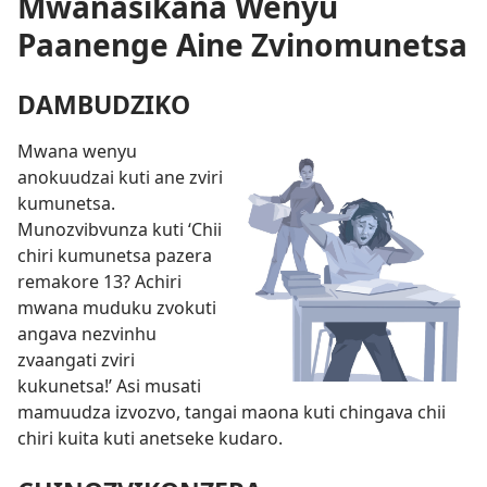
Mwanasikana Wenyu
Paanenge Aine Zvinomunetsa
DAMBUDZIKO
Mwana wenyu
anokuudzai kuti ane zviri
kumunetsa.
Munozvibvunza kuti ‘Chii
chiri kumunetsa pazera
remakore 13? Achiri
mwana muduku zvokuti
angava nezvinhu
zvaangati zviri
kukunetsa!’ Asi musati
mamuudza izvozvo, tangai maona kuti chingava chii
chiri kuita kuti anetseke kudaro.