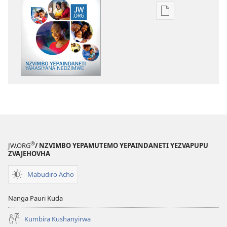
Nzira
dzokudhauniro
nadzo
mabhuku
MUKAI!
Nzvimbo
yepaIndaneti
Yakasiyana
Nedzimwe
®
JW.ORG
/ NZVIMBO YEPAMUTEMO YEPAINDANETI YEZVAPUPU
ZVAJEHOVHA
Mabudiro Acho
Nanga Pauri Kuda
Kumbira Kushanyirwa