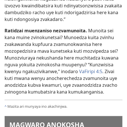
izvozvo kwaindibatsira kuti ndinyatsonzwisisa zvakaita
dambudziko racho uye kuti ndorigadzirisa here kana
kuti ndongosiya zvakadaro.”
Ratidzai muenzaniso nezvamunoita.
Munoita sei
kana muine zvinokunetsai? Munoedza kuita zvinhu
zvakawanda kupfuura zvamunokwanisa here
mozopedzisira mava kunetseka kuti mozvipedza sei?
Munozviuraya nekushanda here muchitadza kuwana
nguva yokuita zvinokosha muupenyu? “Kunzwisisa
kwenyu ngakuzivikanwe,” inodaro
VaFiripi 4:5
. Zivai
kuti mwana wenyu anocherechedza zvamunoita uye
anodzidza kubva kwamuri, uye zvaanodzidza zvacho
zvinogona kumubatsira kana kumukanganisa.
^
Mazita ari munyaya ino akachinjwa.
MAGWARO ANOKOSHA