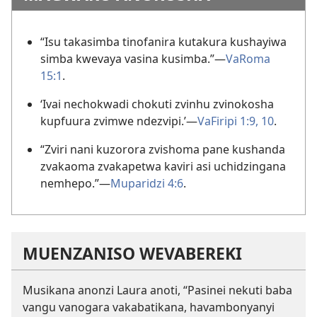
“Isu takasimba tinofanira kutakura kushayiwa
simba kwevaya vasina kusimba.”—
VaRoma
15:1
.
‘Ivai nechokwadi chokuti zvinhu zvinokosha
kupfuura zvimwe ndezvipi.’—
VaFiripi 1:9, 10
.
“Zviri nani kuzorora zvishoma pane kushanda
zvakaoma zvakapetwa kaviri asi uchidzingana
nemhepo.”—
Muparidzi 4:6
.
MUENZANISO WEVABEREKI
Musikana anonzi Laura anoti, “Pasinei nekuti baba
vangu vanogara vakabatikana, havambonyanyi