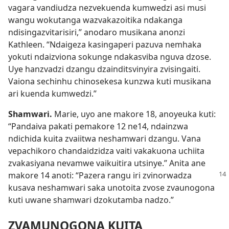
vagara vandiudza nezvekuenda kumwedzi asi musi
wangu wokutanga wazvakazoitika ndakanga
ndisingazvitarisiri,” anodaro musikana anonzi
Kathleen. “Ndaigeza kasingaperi pazuva nemhaka
yokuti ndaizviona sokunge ndakasviba nguva dzose.
Uye hanzvadzi dzangu dzainditsvinyira zvisingaiti.
Vaiona sechinhu chinosekesa kunzwa kuti musikana
ari kuenda kumwedzi.”
Shamwari.
Marie, uyo ane makore 18, anoyeuka kuti:
“Pandaiva pakati pemakore 12 ne14, ndainzwa
ndichida kuita zvaiitwa neshamwari dzangu. Vana
vepachikoro chandaidzidza vaiti vakakuona uchiita
zvakasiyana nevamwe vaikuitira utsinye.” Anita ane
makore 14 anoti: “Pazera
rangu iri zvinorwadza
kusava neshamwari saka unotoita zvose zvaunogona
kuti uwane shamwari dzokutamba nadzo.”
ZVAMUNOGONA KUITA