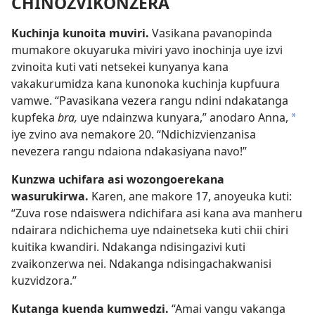
CHINOZVIKONZERA
Kuchinja kunoita muviri.
Vasikana pavanopinda
mumakore okuyaruka miviri yavo inochinja uye izvi
zvinoita kuti vati netsekei kunyanya kana
vakakurumidza kana kunonoka kuchinja kupfuura
vamwe. “Pavasikana vezera rangu ndini ndakatanga
kupfeka
bra,
uye ndainzwa kunyara,” anodaro Anna,
*
iye zvino ava nemakore 20. “Ndichizvienzanisa
nevezera rangu ndaiona ndakasiyana navo!”
Kunzwa uchifara asi wozongoerekana
wasurukirwa.
Karen, ane makore 17, anoyeuka kuti:
“Zuva rose ndaiswera ndichifara asi kana ava manheru
ndairara ndichichema uye ndainetseka kuti chii chiri
kuitika kwandiri. Ndakanga ndisingazivi kuti
zvaikonzerwa nei. Ndakanga ndisingachakwanisi
kuzvidzora.”
Kutanga kuenda kumwedzi.
“Amai vangu vakanga