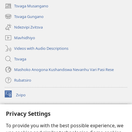
Tsvaga Musangano
(opens
new
Tsvaga Gungano
(opens
window)
new
Ndezvipi Zvitsva
window)
Mavhidhiyo
Videos with Audio Descriptions
Tsvaga
Mashoko Anogona Kushandiswa Nevanhu Vari Pasi Rese
Rubatsiro
Zvipo
(opens
new
window)
RAIBHURARI YEPAINDANETI yeWatchtower
Privacy Settings
(opens
new
®
JW Hub
To provide you with the best possible experience, we
window)
(opens