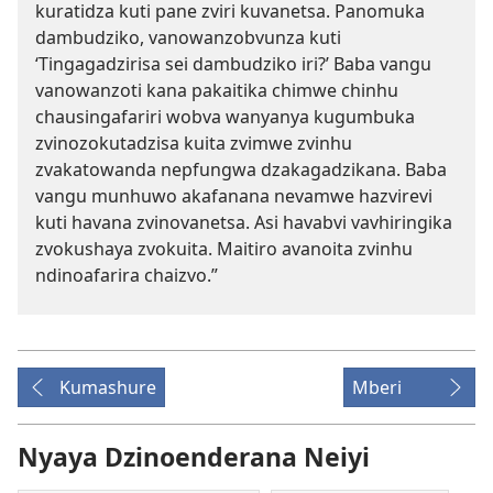
kuratidza kuti pane zviri kuvanetsa. Panomuka
dambudziko, vanowanzobvunza kuti
‘Tingagadzirisa sei dambudziko iri?’ Baba vangu
vanowanzoti kana pakaitika chimwe chinhu
chausingafariri wobva wanyanya kugumbuka
zvinozokutadzisa kuita zvimwe zvinhu
zvakatowanda nepfungwa dzakagadzikana. Baba
vangu munhuwo akafanana nevamwe hazvirevi
kuti havana zvinovanetsa. Asi havabvi vavhiringika
zvokushaya zvokuita. Maitiro avanoita zvinhu
ndinoafarira chaizvo.”
Kumashure
Mberi
Nyaya Dzinoenderana Neiyi