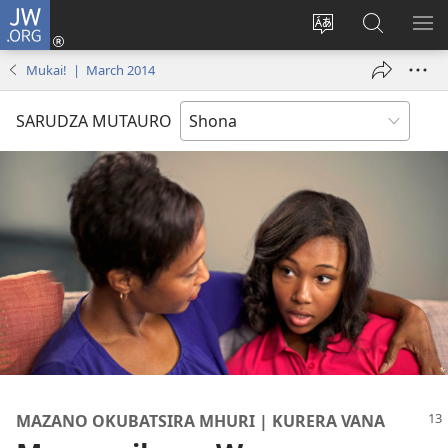
JW.ORG
Pinda
(opens
Chinja
Tsvaga
RA
new
mutauro
paJW.ORG
PEJ
Mukai! | March 2014
window)
YE
SARUDZA MUTAURO
MAZANO OKUBATSIRA MHURI | KURERA VANA