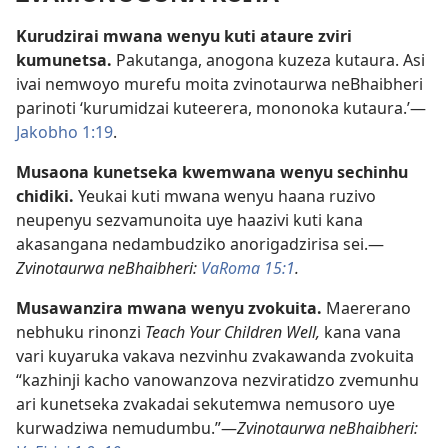
Kurudzirai mwana wenyu kuti ataure zviri
kumunetsa.
Pakutanga, anogona kuzeza kutaura. Asi
ivai nemwoyo murefu moita zvinotaurwa neBhaibheri
parinoti ‘kurumidzai kuteerera, mononoka kutaura.’—
Jakobho 1:19
.
Musaona kunetseka kwemwana wenyu sechinhu
chidiki.
Yeukai kuti mwana wenyu haana ruzivo
neupenyu sezvamunoita uye haazivi kuti kana
akasangana nedambudziko anorigadzirisa sei.—
Zvinotaurwa neBhaibheri:
VaRoma 15:1
.
Musawanzira mwana wenyu zvokuita.
Maererano
nebhuku rinonzi
Teach Your Children Well,
kana vana
vari kuyaruka vakava nezvinhu zvakawanda zvokuita
“kazhinji kacho vanowanzova nezviratidzo zvemunhu
ari kunetseka zvakadai sekutemwa nemusoro uye
kurwadziwa nemudumbu.”—
Zvinotaurwa neBhaibheri: