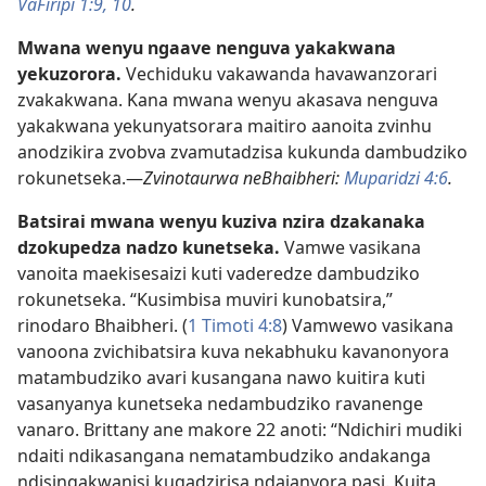
VaFiripi 1:9, 10
.
Mwana wenyu ngaave nenguva yakakwana
yekuzorora.
Vechiduku vakawanda havawanzorari
zvakakwana. Kana mwana wenyu akasava nenguva
yakakwana yekunyatsorara maitiro aanoita zvinhu
anodzikira zvobva zvamutadzisa kukunda dambudziko
rokunetseka.—
Zvinotaurwa neBhaibheri:
Muparidzi 4:6
.
Batsirai mwana wenyu kuziva nzira dzakanaka
dzokupedza nadzo kunetseka.
Vamwe vasikana
vanoita maekisesaizi kuti vaderedze dambudziko
rokunetseka. “Kusimbisa muviri kunobatsira,”
rinodaro Bhaibheri. (
1 Timoti 4:8
) Vamwewo vasikana
vanoona zvichibatsira kuva nekabhuku kavanonyora
matambudziko avari kusangana nawo kuitira kuti
vasanyanya kunetseka nedambudziko ravanenge
vanaro. Brittany ane makore 22 anoti: “Ndichiri mudiki
ndaiti ndikasangana nematambudziko andakanga
ndisingakwanisi kugadzirisa ndaianyora pasi. Kuita