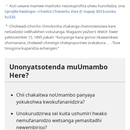
Kuti uwane mamwe mashoko nezveuprofita uhwu hunofadza, ona
c
Uprofita hwaIsaya​—Chiedza Chavanhu Vose II,
mapeji 303 kusvika
ku320
.
Chokwadi ichocho chinokosha chakanga chatonzwisiswa kare
d
neVadzidzi veBhaibheri vokutanga. Magazini ye
Zion’s Watch Tower
yaNovember 15, 1895 yakati: “Kunyange kana gorosi rikawanikwa
shomanana,
chokwadi chinenge chatopupurirwa
zvakakura. . . . Tose
tinogona kuparidza evhangeri.”
Unonyatsotenda muUmambo
Here?
Chii chakaitwa noUmambo panyaya
yokukohwa kwokufananidzira?
Unokurudzirwa sei kuita ushumiri hwako
nemufananidzo wetsanga yemasitadhi
newembiriso?