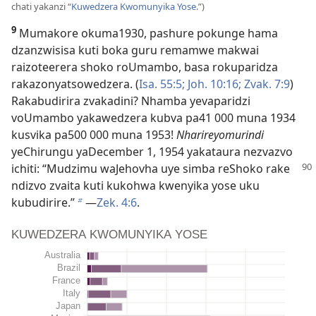
chati yakanzi “
Kuwedzera Kwomunyika Yose
.”)
9
Mumakore okuma1930, pashure pokunge hama
dzanzwisisa kuti boka guru remamwe makwai
raizoteerera shoko roUmambo, basa rokuparidza
rakazonyatsowedzera. (
Isa. 55:5;
Joh. 10:16;
Zvak. 7:9
)
Rakabudirira zvakadini? Nhamba yevaparidzi
voUmambo yakawedzera kubva pa41 000 muna 1934
kusvika pa500 000 muna 1953!
Nharireyomurindi
yeChirungu yaDecember 1, 1954 yakataura nezvazvo
ichiti:
“Mudzimu waJehovha uye simba reShoko rake
ndizvo zvaita kuti kukohwa kwenyika yose uku
kubudirire.”
—
Zek. 4:6
.
b