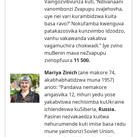
Vaingozvibvunza kuti, ‘Ndivanaani
vanombonzi Zvapupu zvaJehovha,
uye nei vari kurambidzwa kuita
basa ravo?’ Nokufamba kwenguva
patakazosvika kunzvimbo idzodzo,
vanhu vakawanda vakabva
vagamuchira chokwadi.” Iye zvino
muBenin mava neZvapupu
zvinopfuura
11 500.
Mariya Zinich
(ane makore 74,
akabhabhatidzwa muna 1957)
anoti: “Pandaiva nemakore
angasvika 12, mhuri yedu yose
yakabviswa nechisimba kuUkraine
ichiendeswa kuSiberia,
Russia.
Pasinei nezvakaedza kuitwa
nehurumende kuti imise basa redu
mune yaimbonzi Soviet Union,