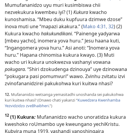
Mumufananidzo uyu muri kusimbiswa chii
nezvekukura kwembeu iyi? (1)
Kukura
kwacho
kunoshamisa. “Mbeu duku kupfuura dzimwe dzose”
inova muti une “mapazi akakura.” (
Mako 4:31, 32
) (2)
Kukura kwacho
hakukundikani.
“Painenge yadyarwa
[mbeu yacho], inomera yova huru.” Jesu haana kuti,
“Ingangomera yova huru.” Asi anoti: “Inomera yova
huru.” Hapana chinomisa kukura kwayo. (3) Muti
wacho uri kukura unokwezva vashanyi vowana
pokugara.
“Shiri dzokudenga dzinouya” uye dzinowana
“pokugara pasi pomumvuri” wawo. Zvinhu zvitatu izvi
zvinofananidzirei pakukohwa kuri kuitwa nhasi?
12.
Mufananidzo wetsanga yemasitadhi unoshanda sei pakukohwa
kuri kuitwa nhasi? (Onawo chati yakanzi “
Kuwedzera Kwenhamba
Yezvidzidzo zveBhaibheri
.”)
12
(1) Kukura
:
Mufananidzo wacho unoratidza kukura
kweshoko roUmambo uye kweungano yechiKristu.
Kubvira muna 1919, vashandi vanoshingaira