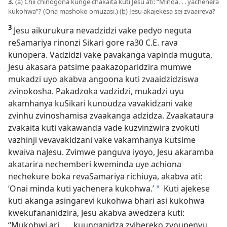
3.
(a) Chii chinogona kunge chakaita kuti Jesu ati: “Minda. . . yachenera
kukohwa”? (Ona mashoko omuzasi.) (b) Jesu akajekesa sei zvaaireva?
3
Jesu aikurukura nevadzidzi vake pedyo neguta
reSamariya rinonzi Sikari gore ra30 C.E. rava
kunopera. Vadzidzi vake pavakanga vapinda muguta,
Jesu akasara patsime paakazoparidzira mumwe
mukadzi uyo akabva angoona kuti zvaaidzidziswa
zvinokosha. Pakadzoka vadzidzi, mukadzi uyu
akamhanya kuSikari kunoudza vavakidzani vake
zvinhu zvinoshamisa zvaakanga adzidza. Zvaakataura
zvakaita kuti vakawanda vade kuzvinzwira zvokuti
vazhinji vevavakidzani vake vakamhanya kutsime
kwaiva naJesu. Zvimwe panguva iyoyo, Jesu akaramba
akatarira nechemberi kweminda uye achiona
nechekure boka revaSamariya richiuya, akabva ati:
‘Onai minda kuti yachenera kukohwa.’
Kuti ajekese
a
kuti akanga asingarevi kukohwa bhari asi kukohwa
kwekufananidzira, Jesu akabva awedzera kuti:
“Mukohwi ari . . . kuunganidza zvibereko zvoupenyu