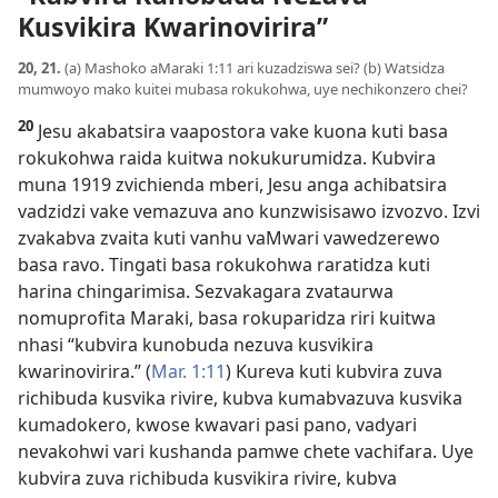
Kusvikira Kwarinovirira”
20, 21.
(a) Mashoko aMaraki 1:11 ari kuzadziswa sei? (b) Watsidza
mumwoyo mako kuitei mubasa rokukohwa, uye nechikonzero chei?
20
Jesu akabatsira vaapostora vake kuona kuti basa
rokukohwa raida kuitwa nokukurumidza. Kubvira
muna 1919 zvichienda mberi, Jesu anga achibatsira
vadzidzi vake vemazuva ano kunzwisisawo izvozvo. Izvi
zvakabva zvaita kuti vanhu vaMwari vawedzerewo
basa ravo. Tingati basa rokukohwa raratidza kuti
harina chingarimisa. Sezvakagara zvataurwa
nomuprofita Maraki, basa rokuparidza riri kuitwa
nhasi “kubvira kunobuda nezuva kusvikira
kwarinovirira.” (
Mar. 1:11
) Kureva kuti kubvira zuva
richibuda kusvika rivire, kubva kumabvazuva kusvika
kumadokero, kwose kwavari pasi pano, vadyari
nevakohwi vari kushanda pamwe chete vachifara. Uye
kubvira zuva richibuda kusvikira rivire, kubva