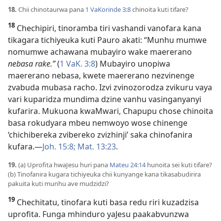
18.
Chii chinotaurwa pana
1 VaKorinde 3:8
chinoita kuti tifare?
18
Chechipiri, tinoramba tiri vashandi vanofara kana
tikagara tichiyeuka kuti Pauro akati: “Munhu mumwe
nomumwe achawana mubayiro wake maererano
nebasa rake.”
(
1 VaK. 3:8
) Mubayiro unopiwa
maererano nebasa, kwete maererano nezvinenge
zvabuda mubasa racho. Izvi zvinozorodza zvikuru vaya
vari kuparidza mundima dzine vanhu vasinganyanyi
kufarira. Mukuona kwaMwari, Chapupu chose chinoita
basa rokudyara mbeu nemwoyo wose chinenge
‘chichibereka zvibereko zvizhinji’ saka chinofanira
kufara.—
Joh. 15:8;
Mat. 13:23
.
19.
(a) Uprofita hwaJesu huri pana
Mateu 24:14
hunoita sei kuti tifare?
(b) Tinofanira kugara tichiyeuka chii kunyange kana tikasabudirira
pakuita kuti munhu ave mudzidzi?
19
Chechitatu, tinofara kuti basa redu riri kuzadzisa
uprofita. Funga mhinduro yaJesu paakabvunzwa