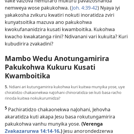
vake vaizova nemufaro mukuru pavaizoshanda
nemweya wose pakukohwa. (
Joh. 4:39-42
) Nyaya iyi
yakakosha zvikuru kwatiri nokuti inoratidza zviri
kunyatsoitika mazuva ano pakukohwa
kwokufananidzira kusati kwamboitika. Kukohwa
kwacho kwakatanga riini? Ndivanani vari kukuita? Kuri
kubudirira zvakadini?
Mambo Wedu Anotungamirira
Pakukohwa Kukuru Kusati
Kwamboitika
5.
Ndiani ari kutungamirira kukohwa kuri kuitwa munyika yose, uye
chiratidzo chakaonekwa naJohani chinoratidza sei kuti basa racho
rinoda kuitwa nokukurumidza?
5
Pachiratidzo chakaonekwa naJohani, Jehovha
akaratidza kuti akapa Jesu basa rokutungamirira
pakukohwa vanhu munyika yose.
(Verenga
Zvakazarurwa 14:14-16
.)
Jesu anorondedzerwa