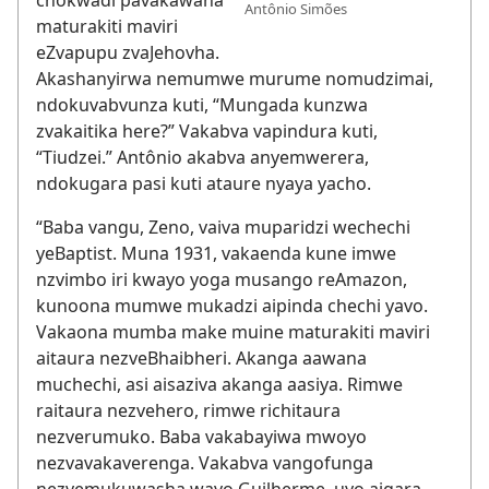
chokwadi pavakawana
Antônio Simões
maturakiti maviri
eZvapupu zvaJehovha.
Akashanyirwa nemumwe murume nomudzimai,
ndokuvabvunza kuti, “Mungada kunzwa
zvakaitika here?” Vakabva vapindura kuti,
“Tiudzei.” Antônio akabva anyemwerera,
ndokugara pasi kuti ataure nyaya yacho.
“Baba vangu, Zeno, vaiva muparidzi wechechi
yeBaptist. Muna 1931, vakaenda kune imwe
nzvimbo iri kwayo yoga musango reAmazon,
kunoona mumwe mukadzi aipinda chechi yavo.
Vakaona mumba make muine maturakiti maviri
aitaura nezveBhaibheri. Akanga aawana
muchechi, asi aisaziva akanga aasiya. Rimwe
raitaura nezvehero, rimwe richitaura
nezverumuko. Baba vakabayiwa mwoyo
nezvavakaverenga. Vakabva vangofunga