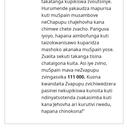
takatanga kupikiswa zvoutsinye.
Hurumende yakaudza mapurisa
kuti muSpain musambove
neChapupu chaJehovha kana
chimwe chete zvacho. Panguva
iyoyo, hapana aimbofunga kuti
taizokwanisawo kuparidza
mashoko akanaka muSpain yose.
Zvaiita sekuti takanga tisina
chataigona kuita. Asi iye zvino,
muSpain mava neZvapupu
zvingasvika
111 000.
Kuona
kwandaita Zvapupu zvichiwedzera
pasinei nekupikiswa kunoita kuti
ndinyatsotenda zvakasimba kuti
kana Jehovha ari kurutivi rwedu,
hapana chinokona!”