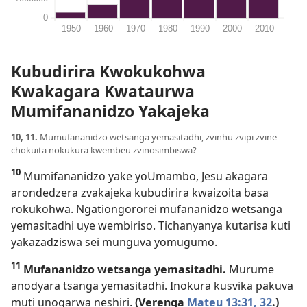
Kubudirira Kwokukohwa
Kwakagara Kwataurwa
Mumifananidzo Yakajeka
10, 11.
Mumufananidzo wetsanga yemasitadhi, zvinhu zvipi zvine
chokuita nokukura kwembeu zvinosimbiswa?
10
Mumifananidzo yake yoUmambo, Jesu akagara
arondedzera zvakajeka kubudirira kwaizoita basa
rokukohwa. Ngationgororei mufananidzo wetsanga
yemasitadhi uye wembiriso. Tichanyanya kutarisa kuti
yakazadziswa sei munguva yomugumo.
11
Mufananidzo wetsanga yemasitadhi.
Murume
anodyara tsanga yemasitadhi. Inokura kusvika pakuva
muti unogarwa neshiri.
(Verenga
Mateu 13:31, 32
.)