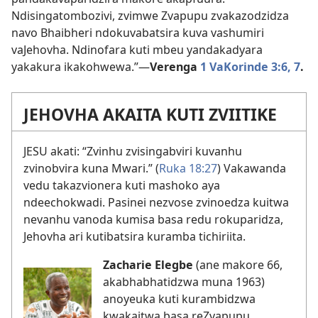
Ndisingatombozivi, zvimwe Zvapupu zvakazodzidza
navo Bhaibheri ndokuvabatsira kuva vashumiri
vaJehovha. Ndinofara kuti mbeu yandakadyara
yakakura ikakohwewa.”—
Verenga
1 VaKorinde 3:6, 7
.
JEHOVHA AKAITA KUTI ZVIITIKE
JESU akati: “Zvinhu zvisingabviri kuvanhu
zvinobvira kuna Mwari.” (
Ruka 18:27
) Vakawanda
vedu takazvionera kuti mashoko aya
ndeechokwadi. Pasinei nezvose zvinoedza kuitwa
nevanhu vanoda kumisa basa redu rokuparidza,
Jehovha ari kutibatsira kuramba tichiriita.
Zacharie Elegbe
(ane makore 66,
akabhabhatidzwa muna 1963)
anoyeuka kuti kurambidzwa
kwakaitwa basa reZvapupu