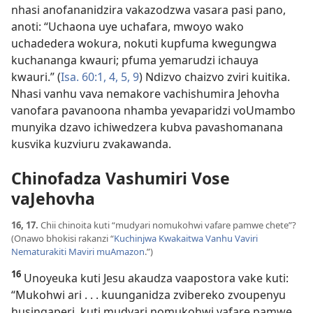
nhasi anofananidzira vakazodzwa vasara pasi pano,
anoti: “Uchaona uye uchafara, mwoyo wako
uchadedera wokura, nokuti kupfuma kwegungwa
kuchananga kwauri; pfuma yemarudzi ichauya
kwauri.” (
Isa. 60:1,
4, 5,
9
) Ndizvo chaizvo zviri kuitika.
Nhasi vanhu vava nemakore vachishumira Jehovha
vanofara pavanoona nhamba yevaparidzi voUmambo
munyika dzavo ichiwedzera kubva pavashomanana
kusvika kuzviuru zvakawanda.
Chinofadza Vashumiri Vose
vaJehovha
16, 17.
Chii chinoita kuti “mudyari nomukohwi vafare pamwe chete”?
(Onawo bhokisi rakanzi “
Kuchinjwa Kwakaitwa Vanhu Vaviri
Nematurakiti Maviri muAmazon
.”)
16
Unoyeuka kuti Jesu akaudza vaapostora vake kuti:
“Mukohwi ari . . . kuunganidza zvibereko zvoupenyu
husingaperi, kuti mudyari nomukohwi vafare pamwe