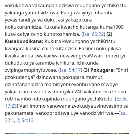
vokukohwa vakaunganidzirwa muungano yechiKristu
yakanga yamutsidzirwa. Panguva iyoyo nhamba
yevashandi yaiva duku, asi yakazokura
nokukurumidza. Kukura kwacho kutanga kuma1900
kusvika iye zvino kunotoshamisa. (
Isa. 60:22
)
(2)
Kusakundikana:
Kukura kweungano yechiKristu
kwagara kusina chinokutadzisa. Pasinei nokupikisa
kwakasimba kwakaitwa nevavengi vaMwari, mbeu iyi
dukuduku yakaramba ichikura, ichikunda
zvipingamupinyi zvose. (
Isa. 54:17
)
(3) Pokugara:
“Shiri
dzokudenga” dzinowana pokugara mumuti
dzinofananidzira mamiriyoni evanhu vane mwoyo
yakarurama vanobva munyika 240 vakateerera shoko
roUmambo ndokupinda muungano yechiKristu. (
Ezek.
17:23
) Vari imomo vanowana zvokudya zvinovasimbisa
pakunamata, vanozorodzwa uye vanodzivirirwa.—
Isa.
32:1, 2;
54:13
.