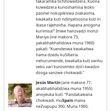
takaramba tichitowedzera. Kuona
kuwedzera kunoshamisa ikoko
pasinei nokupikiswa zvakaoma,
kwakaita kuti ndinyatsoona kuti iri
ibasa raJehovha. Hapana anogona
kurimisa!” Imwe hanzvadzi inonzi
Mariya (ine makore 73,
yakabhabhatidzwa muna 1960)
yakati: “Kuendeswa kwakaitwa
hama dzedu kuSiberia
nehurumende, kwakaita kuti vanhu
veko vari kunzvimbo dziri kwadzo
dzoga vanzwe chokwadi.”
Jesús Martín
(ane makore 77,
akabhabhatidzwa muna 1955)
anoyeuka kuti: “Pandakawana
chokwadi, mu
Spain
maiva
neZvapupu 300. Muna 1960,