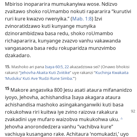
Mbiriso inopararira mumukanyiwa wose. Ndizvo
zvaitawo shoko roUmambo nokuti rapararira “kurutivi
ruri kure kwazvo rwenyika.” (
Mab. 1:8
) Izvi
zvinoratidzawo kuti kunyange munyika
dzinorambidzwa basa redu, shoko roUmambo
richapararira, kunyange zvazvo vanhu vakawanda
vangasaona basa redu rokuparidza munzvimbo
dzakadaro.
15.
Mashoko ari pana
Isaya 60:5,
22
akazadziswa sei? (Onawo bhokisi
rakanzi “
Jehovha Akaita Kuti Zviitike
” uye rakanzi “
Kuchinja Kwakaita
‘Muduku’ Kuti Ave ‘Rudzi Rune Simba.’
”)
15
Makore angasvika 800 Jesu asati ataura mifananidzo
iyoyo, Jehovha, achishandisa Isaya akagara ataura
achishandisa mashoko asingakanganwiki kuti basa
rokukohwa riri kuitwa
iye zvino raizova rakakura
zvakadini uye mufaro waizobva mukukohwa uku.
c
Jehovha anorondedzera vanhu “vachibva kure”
vachiuya kusangano rake. Achitaura ‘nomukadzi,’ uyo