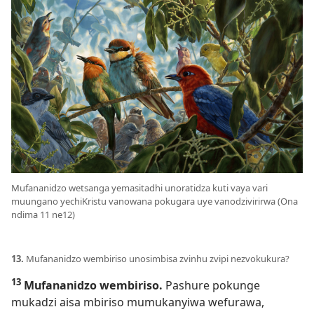
Mufananidzo wetsanga yemasitadhi unoratidza kuti vaya vari
muungano yechiKristu vanowana pokugara uye vanodzivirirwa (Ona
ndima 11 ne12)
13.
Mufananidzo wembiriso unosimbisa zvinhu zvipi nezvokukura?
13
Mufananidzo wembiriso.
Pashure pokunge
mukadzi aisa mbiriso mumukanyiwa wefurawa,