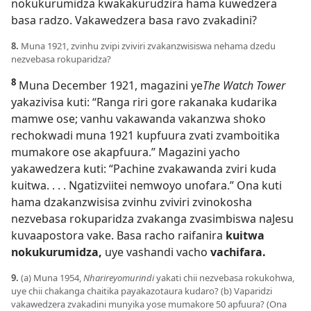
nokukurumidza kwakakurudzira hama kuwedzera
basa radzo. Vakawedzera basa ravo zvakadini?
8.
Muna 1921, zvinhu zvipi zviviri zvakanzwisiswa nehama dzedu
nezvebasa rokuparidza?
8
Muna December 1921, magazini ye
The Watch Tower
yakazivisa kuti: “Ranga riri gore rakanaka kudarika
mamwe ose; vanhu vakawanda vakanzwa shoko
rechokwadi muna 1921 kupfuura zvati zvamboitika
mumakore ose akapfuura.” Magazini yacho
yakawedzera kuti: “Pachine zvakawanda zviri kuda
kuitwa. . . . Ngatizviitei nemwoyo unofara.” Ona kuti
hama dzakanzwisisa zvinhu zviviri zvinokosha
nezvebasa rokuparidza zvakanga zvasimbiswa naJesu
kuvaapostora vake. Basa racho raifanira
kuitwa
nokukurumidza,
uye vashandi vacho
vachifara.
9.
(a) Muna 1954,
Nharireyomurindi
yakati chii nezvebasa rokukohwa,
uye chii chakanga chaitika payakazotaura kudaro? (b) Vaparidzi
vakawedzera zvakadini munyika yose mumakore 50 apfuura? (Ona