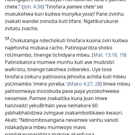
chete.” (
Joh. 4:36
) ‘Tinofara
pamwe chete’
sei
mukukohwa kuri kuitwa munyika yose? Pane zvinhu
zvakati wandei zvinoita kuti tifare. Ngatikurukurei
zvitatu zvacho.
17
Chokutanga ndechokuti tinofara kuona zviri kuitwa
naJehovha mubasa racho. Patinoparidza shoko
roUmambo, tinenge tichidyara mbeu. (
Mat. 13:18, 19
)
Patinobatsira mumwe munhu kuti ave mudzidzi
waKristu, tinenge takohwa zvibereko. Uye tose
tinofara zvikuru patinoona Jehovha achiita kuti mbeu
yoUmambo ‘imere yoreba.’ (
Mako 4:27, 28
) Imwe mbeu
yatinomwaya inozobuda pava paya yozokohwewa
nevamwe. Pamwe zvakaitika kuna Joan imwe
hanzvadzi yekuBritain yava nemakore 60
yabhabhatidzwa zvingave zvakamboitikawo kwauri.
Akati: “Ndinombosangana nevamwe vanhu vanoti
ndakadyara mbeu mumwoyo mavo
pandakavaparidzira makore akapfuura.