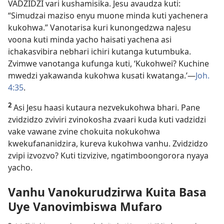
VADZIDZI vari kushamisika. Jesu avaudza kuti:
“Simudzai maziso enyu muone minda kuti yachenera
kukohwa.” Vanotarisa kuri kunongedzwa naJesu
voona kuti minda yacho haisati yachena asi
ichakasvibira nebhari ichiri kutanga kutumbuka.
Zvimwe vanotanga kufunga kuti, ‘Kukohwei? Kuchine
mwedzi yakawanda kukohwa kusati kwatanga.’—
Joh.
4:35
.
2
Asi Jesu haasi kutaura nezvekukohwa bhari. Pane
zvidzidzo zviviri zvinokosha zvaari kuda kuti vadzidzi
vake vawane zvine chokuita nokukohwa
kwekufananidzira, kureva kukohwa vanhu. Zvidzidzo
zvipi izvozvo? Kuti tizvizive, ngatimboongorora nyaya
yacho.
Vanhu Vanokurudzirwa Kuita Basa
Uye Vanovimbiswa Mufaro