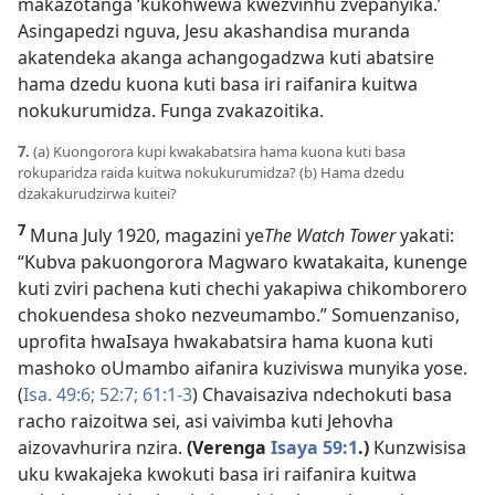
makazotanga ‘kukohwewa kwezvinhu zvepanyika.’
Asingapedzi nguva, Jesu akashandisa muranda
akatendeka akanga achangogadzwa kuti abatsire
hama dzedu kuona kuti basa iri raifanira kuitwa
nokukurumidza. Funga zvakazoitika.
7.
(a) Kuongorora kupi kwakabatsira hama kuona kuti basa
rokuparidza raida kuitwa nokukurumidza? (b) Hama dzedu
dzakakurudzirwa kuitei?
7
Muna July 1920, magazini ye
The Watch Tower
yakati:
“Kubva pakuongorora Magwaro kwatakaita, kunenge
kuti zviri pachena kuti chechi yakapiwa chikomborero
chokuendesa shoko nezveumambo.” Somuenzaniso,
uprofita hwaIsaya hwakabatsira hama kuona kuti
mashoko oUmambo aifanira kuziviswa munyika yose.
(
Isa. 49:6;
52:7;
61:1-3
) Chavaisaziva ndechokuti basa
racho raizoitwa sei, asi vaivimba kuti Jehovha
aizovavhurira nzira.
(Verenga
Isaya 59:1
.)
Kunzwisisa
uku kwakajeka kwokuti basa iri raifanira kuitwa