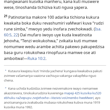
mangwanani kusvika manheru, kana kuti muswere
wese, tinoshanda tichiziva kuti nguva yapera.
21
Patinotarisa makore 100 adarika tichiona kukura
kwakaita boka duku revashumiri vaMwari kuva “rudzi
rune simba,” mwoyo yedu inofara zvechokwadi. (
Isa.
60:5,
22
) Dai mufaro iwoyo uye kuda kwatinoita
Jehovha, “Tenzi wokukohwa,” zvikaita kuti mumwe
nomumwe wedu arambe achiita pakewo pakupedzisa
basa guru rokukohwa rinopfuura mamwe ose ati
amboitwa!—
Ruka 10:2
.
Kutaura kwaJesu kuti ‘minda yachena’ kungava kwakabva pakuti
a
zvimwe vaSamariya vaaiona vachiuya vakanga vakapfeka nguo
chena.
Kana uchida kudzidza zvimwe nezvemakore iwayo nemamwe
b
akazotevera, tinokukurudzira kuverenga
mapeji 425 kusvika ku520
ebhuku ra
Zvapupu zvaJehovha​—Vazivisi voUmambo hwaMwari
,
ayo
anotsanangura zvakabuda mubasa rokukohwa kubva muna 1919
kusvika muna 1992.