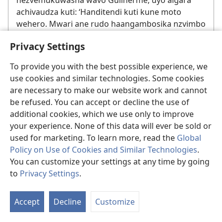
nezvemukuwasha wavo Guilherme, uyo aigara
achivaudza kuti: ‘Handitendi kuti kune moto
wehero. Mwari ane rudo haangambosika nzvimbo
yakadaro.’ Neshungu dzokuda kuratidzawo
Privacy Settings
Guilherme maturakiti aya, Baba vakakwasva igwa
ravo kwemaawa 8 kuti vasvike kwaigara
To provide you with the best possible experience, we
Guilherme kuManaquiri, mumwe musha uri
use cookies and similar technologies. Some cookies
pedyo neManaus.
are necessary to make our website work and cannot
be refused. You can accept or decline the use of
“Baba nemukuwasha
additional cookies, which we use only to improve
wavo Guilherme
your experience. None of this data will ever be sold or
pavakaongorora
used for marketing. To learn more, read the
Global
maturakiti aya, vose
Policy on Use of Cookies and Similar Technologies
.
vakabva vati, ‘Ichi
You can customize your settings at any time by going
ndicho chokwadi!’
to
Privacy Settings
.
Vakabva vanyorera
S
hofisi yebazi yeBrazil,
Ta
vachikumbira
Accept
Decline
Customize
of
mabhuku. Baba
Ungano yokutanga
Co
yemudunhu reAmazona,