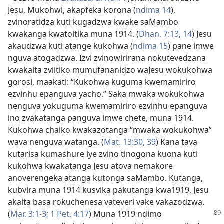
Jesu, Mukohwi, akapfeka korona (
ndima 14
),
zvinoratidza kuti kugadzwa kwake saMambo
kwakanga kwatoitika muna 1914. (
Dhan. 7:13, 14
) Jesu
akaudzwa kuti atange kukohwa (
ndima 15
) pane imwe
nguva atogadzwa. Izvi zvinowirirana nokutevedzana
kwakaita zviitiko mumufananidzo waJesu wokukohwa
gorosi, maakati: “Kukohwa kuguma kwemamiriro
ezvinhu epanguva yacho.” Saka mwaka wokukohwa
nenguva yokuguma kwemamiriro ezvinhu epanguva
ino zvakatanga panguva imwe chete, muna 1914.
Kukohwa chaiko kwakazotanga “mwaka wokukohwa”
wava nenguva watanga. (
Mat. 13:30,
39
) Kana tava
kutarisa kumashure iye zvino tinogona kuona kuti
kukohwa kwakatanga Jesu atova nemakore
anoverengeka atanga kutonga saMambo. Kutanga,
kubvira muna 1914 kusvika pakutanga kwa1919, Jesu
akaita basa rokuchenesa vateveri vake vakazodzwa.
(
Mar. 3:1-3;
1 Pet. 4:17
) Muna 1919 ndimo