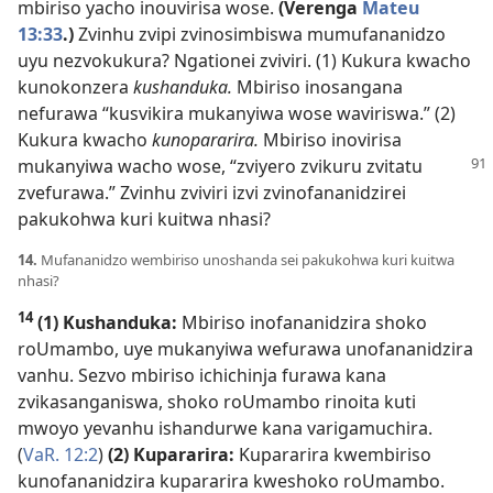
mbiriso yacho inouvirisa wose.
(Verenga
Mateu
13:33
.)
Zvinhu zvipi zvinosimbiswa mumufananidzo
uyu nezvokukura? Ngationei zviviri. (1) Kukura kwacho
kunokonzera
kushanduka.
Mbiriso inosangana
nefurawa “kusvikira mukanyiwa wose waviriswa.” (2)
Kukura kwacho
kunopararira.
Mbiriso inovirisa
mukanyiwa wacho wose,
“zviyero zvikuru zvitatu
zvefurawa.” Zvinhu zviviri izvi zvinofananidzirei
pakukohwa kuri kuitwa nhasi?
14.
Mufananidzo wembiriso unoshanda sei pakukohwa kuri kuitwa
nhasi?
14
(1) Kushanduka:
Mbiriso inofananidzira shoko
roUmambo, uye mukanyiwa wefurawa unofananidzira
vanhu. Sezvo mbiriso ichichinja furawa kana
zvikasanganiswa, shoko roUmambo rinoita kuti
mwoyo yevanhu ishandurwe kana varigamuchira.
(
VaR. 12:2
)
(2) Kupararira:
Kupararira kwembiriso
kunofananidzira kupararira kweshoko roUmambo.