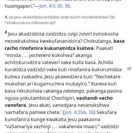
husingaperi.”—
Joh. 4:5-30,
36
.
4.
(a) Jesu akadzidzisa zvidzidzo zvipi zviviri nezvekukohwa? (b)
Tichakurukura mibvunzo ipi?
4
Jesu akadzidzisa zvidzidzo zvipi zviviri zvinokosha
nezvekukohwa kwekufananidzira? Chokutanga,
basa
racho rinofanira kukurumidza kuitwa.
Paakati
“minda . . .
yachenera
kukohwa” akanga
achitokurudzira vateveri vake kuita basa. Achida
kuratidza vadzidzi vake kuti rinofanira kukurumidza
kuitwa zvakadini, Jesu akawedzera kuti: “Nechekare
mukohwi ari kugamuchira mubayiro.” Kureva kuti
basa rekukohwa rakanga
ratotanga
, pakanga pasina
nguva yokutambisa! Chechipiri,
vashandi vacho
vanofara.
Jesu akati, vanodyara nevanokohwa
‘vachafara pamwe chete.’ (
Joh. 4:35b, 36
) Sekufara
kunofanira kunge kwakaita Jesu paakaona
“vaSamariya vazhinji . . . vakatenda maari,” vadzidzi