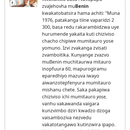
zvaJehovha mu
Benin
kwakatobatsira hama achiti: “Muna
1976, patakanga tiine vaparidzi 2
300, basa redu rakarambidzwa uye
hurumende yakaita kuti chiziviso
chacho chipiwe mumitauro yose
yomuno. Izvi zvakanga zvisati
zvamboitika. Kunyange zvazvo
muBenin muchitaurwa mitauro
inopfuura 60, mapurogiramu
eparedhiyo mazuva iwayo
aiwanzotepfenyura mumitauro
mishanu chete. Saka pakapiwa
chiziviso ichi mumitauro
yose,
vanhu vakawanda vaigara
kunzvimbo dziri kwadzo dzoga
vaisamboziva nezvedu
vakatotangawo kutinzwira ipapo.