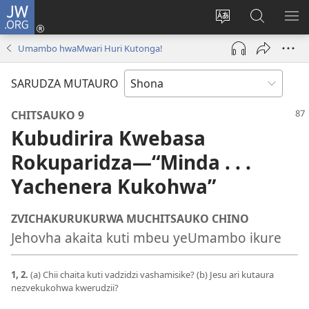
JW.ORG
Pinda
(opens
Chinja
Tsvaga
RA
new
mutauro
paJW.ORG
PEJ
Umambo hwaMwari Huri Kutonga!
window)
YE
SARUDZA MUTAURO
CHITSAUKO 9
Kubudirira Kwebasa
Rokuparidza​—“Minda . . .
Yachenera Kukohwa”
ZVICHAKURUKURWA MUCHITSAUKO CHINO
Jehovha akaita kuti mbeu yeUmambo ikure
1, 2.
(a) Chii chaita kuti vadzidzi vashamisike? (b) Jesu ari kutaura
nezvekukohwa kwerudzii?