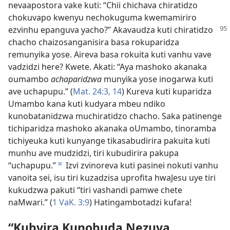
nevaapostora vake kuti: “Chii chichava chiratidzo
chokuvapo kwenyu nechokuguma kwemamiriro
ezvinhu epanguva yacho?” Akavaudza
kuti chiratidzo
chacho chaizosanganisira basa rokuparidza
remunyika yose. Aireva basa rokuita kuti vanhu vave
vadzidzi here? Kwete. Akati: “Aya mashoko akanaka
oumambo
achaparidzwa
munyika yose inogarwa kuti
ave uchapupu.” (
Mat. 24:3,
14
) Kureva kuti kuparidza
Umambo kana kuti kudyara mbeu ndiko
kunobatanidzwa muchiratidzo chacho. Saka patinenge
tichiparidza mashoko akanaka oUmambo, tinoramba
tichiyeuka kuti kunyange tikasabudirira pakuita kuti
munhu ave mudzidzi, tiri kubudirira pakupa
“uchapupu.”
Izvi zvinoreva kuti pasinei nokuti vanhu
d
vanoita sei, isu tiri kuzadzisa uprofita hwaJesu uye tiri
kukudzwa pakuti “tiri vashandi pamwe chete
naMwari.” (
1 VaK. 3:9
) Hatingambotadzi kufara!
“Kubvira Kunobuda Nezuva