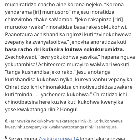
muchiratidzo chacho aine korona nejeko. “Korona
yendarama [iri] mumusoro” maJesu inoratidza
chinzvimbo chake saMambo. “Jeko rakapinza [riri]
muruoko rwake” rinoratidza basa rake soMukohwi.
Paanotaura achishandisa ngirozi kuti “zvinokohwewa
zvepanyika zvanyatsoibva,” Jehovha anoratidza kuti
basa racho riri kufanira kuitwa nokukurumidza.
Zvechokwadi, “
awa
yokukohwa yasvika,” hapana nguva
yokutambisa! Achiteerera murayiro waMwari wokuti,
“tanga kushandisa jeko rako,” Jesu anotanga
kurishandisa kukohwa nyika, kureva vanhu vepanyika.
Chiratidzo ichi chinonakidza chinotiyeuchidza zvakare
kuti “minda . . . yachenera kukohwa.” Chiratidzo ichi
chinotibatsira here kuziva kuti kukohwa kwenyika
yose kwakatanga riini? Hongu!
6.
(a) “Mwaka wokukohwa” wakatanga riini? (b) Ko ‘kukohwewa
kwezvinhu zvepanyika’ kwakanyatsotanga riini? Tsanangura.
6
Sezvo muna
Zvakazarurwa 14
Johani akaratidzwa