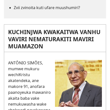
Zvii zvinoita kuti ufare muushumiri?
KUCHINJWA KWAKAITWA VANHU
VAVIRI NEMATURAKITI MAVIRI
MUAMAZON
ANTÔNIO SIMÕES,
mumwe mukuru
wechiKristu
akatendeka, ane
makore 91, anofara
paanoyeuka mawaniro
akaita baba vake
nemukuwasha wake