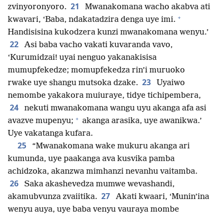
21
zvinyoronyoro.
Mwanakomana wacho akabva ati
+
kwavari, ‘Baba, ndakatadzira denga uye imi.
Handisisina kukodzera kunzi mwanakomana wenyu.’
22
Asi baba vacho vakati kuvaranda vavo,
‘Kurumidzai! uyai nenguo yakanakisisa
mumupfekedze; momupfekedza rin’i muruoko
23
rwake uye shangu mutsoka dzake.
Uyaiwo
nemombe yakakora muiuraye, tidye tichipembera,
24
nekuti mwanakomana wangu uyu akanga afa asi
+
avazve mupenyu;
akanga arasika, uye awanikwa.’
Uye vakatanga kufara.
25
“Mwanakomana wake mukuru akanga ari
kumunda, uye paakanga ava kusvika pamba
achidzoka, akanzwa mimhanzi nevanhu vaitamba.
26
Saka akashevedza mumwe wevashandi,
27
akamubvunza zvaiitika.
Akati kwaari, ‘Munin’ina
wenyu auya, uye baba venyu vauraya mombe