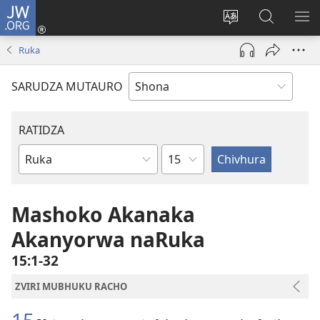
JW.ORG
Pinda
(opens
Chinja
Tsvaga
RA
new
mutauro
paJW.ORG
PEJ
Ruka
window)
YE
SARUDZA MUTAURO
RATIDZA
Chitsauko
Bhuku
remuBhaibheri
Mashoko Akanaka
Akanyorwa naRuka
15:1-32
ZVIRI MUBHUKU RACHO