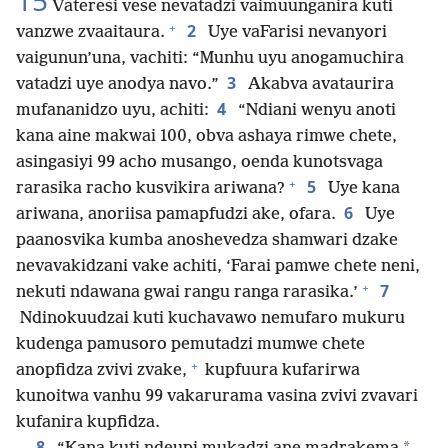
15
Vateresi vese nevatadzi vaimuunganira kuti
+
2
vanzwe zvaaitaura.
Uye vaFarisi nevanyori
vaigunun’una, vachiti: “Munhu uyu anogamuchira
3
vatadzi uye anodya navo.”
Akabva avataurira
4
mufananidzo uyu, achiti:
“Ndiani wenyu anoti
kana aine makwai 100, obva ashaya rimwe chete,
asingasiyi 99 acho musango, oenda kunotsvaga
+
5
rarasika racho kusvikira ariwana?
Uye kana
6
ariwana, anoriisa pamapfudzi ake, ofara.
Uye
paanosvika kumba anoshevedza shamwari dzake
nevavakidzani vake achiti, ‘Farai pamwe chete neni,
+
7
nekuti ndawana gwai rangu ranga rarasika.’
Ndinokuudzai kuti kuchavawo nemufaro mukuru
kudenga pamusoro pemutadzi mumwe chete
+
anopfidza zvivi zvake,
kupfuura kufarirwa
kunoitwa vanhu 99 vakarurama vasina zvivi zvavari
kufanira kupfidza.
8