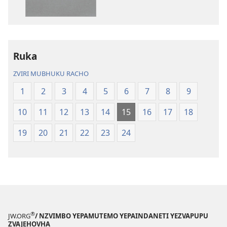
Bhaibheri
—
—
Shanduro
Shanduro
yeNyika
yeNyika
Itsva
Itsva
(2019)
Ruka
(2019)
ZVIRI MUBHUKU RACHO
1
2
3
4
5
6
7
8
9
10
11
12
13
14
15
16
17
18
19
20
21
22
23
24
®
JW.ORG
/ NZVIMBO YEPAMUTEMO YEPAINDANETI YEZVAPUPU
ZVAJEHOVHA