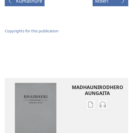
Kumashure
Mberi
Copyrights for this publication
MADHAUNIRODHERO
AUNGAITA
Nzira
Nzira
dzokudhaunirodh
dzokudhauni
nadzo
zvakarekodh
mabhuku
Bhaibheri