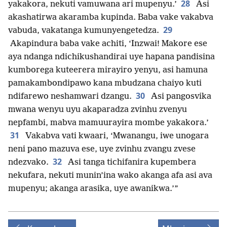
28
yakakora, nekuti vamuwana ari mupenyu.’
Asi
akashatirwa akaramba kupinda. Baba vake vakabva
29
vabuda, vakatanga kumunyengetedza.
Akapindura baba vake achiti, ‘Inzwai! Makore ese
aya ndanga ndichikushandirai uye hapana pandisina
kumborega kuteerera mirayiro yenyu, asi hamuna
pamakambondipawo kana mbudzana chaiyo kuti
30
ndifarewo neshamwari dzangu.
Asi pangosvika
mwana wenyu uyu akaparadza zvinhu zvenyu
nepfambi, mabva mamuurayira mombe yakakora.’
31
Vakabva vati kwaari, ‘Mwanangu, iwe unogara
neni pano mazuva ese, uye zvinhu zvangu zvese
32
ndezvako.
Asi tanga tichifanira kupembera
nekufara, nekuti munin’ina wako akanga afa asi ava
mupenyu; akanga arasika, uye awanikwa.’”