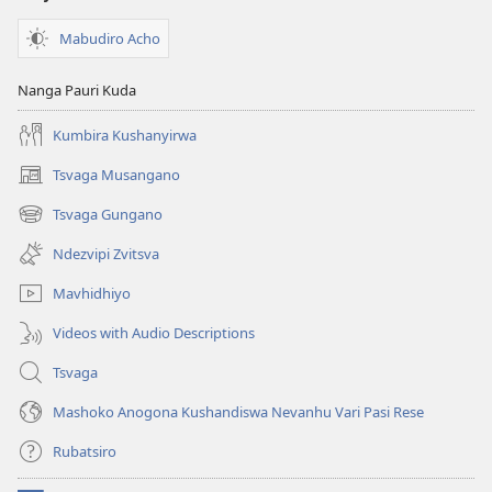
Mabudiro Acho
Nanga Pauri Kuda
Kumbira Kushanyirwa
Tsvaga Musangano
(opens
new
Tsvaga Gungano
(opens
window)
new
Ndezvipi Zvitsva
window)
Mavhidhiyo
Videos with Audio Descriptions
Tsvaga
Mashoko Anogona Kushandiswa Nevanhu Vari Pasi Rese
Rubatsiro