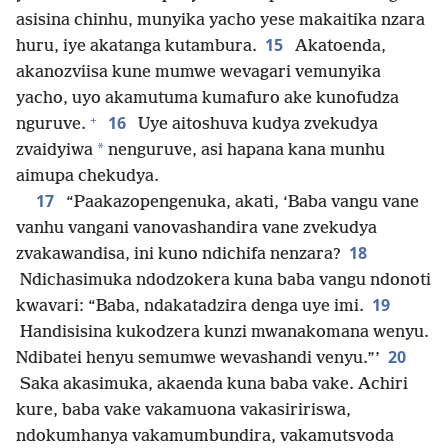
asisina chinhu, munyika yacho yese makaitika nzara
15
huru, iye akatanga kutambura.
Akatoenda,
akanozviisa kune mumwe wevagari vemunyika
yacho, uyo akamutuma kumafuro ake kunofudza
+
16
nguruve.
Uye aitoshuva kudya zvekudya
*
zvaidyiwa
nenguruve, asi hapana kana munhu
aimupa chekudya.
17
“Paakazopengenuka, akati, ‘Baba vangu vane
vanhu vangani vanovashandira vane zvekudya
18
zvakawandisa, ini kuno ndichifa nenzara?
Ndichasimuka ndodzokera kuna baba vangu ndonoti
19
kwavari: “Baba, ndakatadzira denga uye imi.
Handisisina kukodzera kunzi mwanakomana wenyu.
20
Ndibatei henyu semumwe wevashandi venyu.”’
Saka akasimuka, akaenda kuna baba vake. Achiri
kure, baba vake vakamuona vakasiririswa,
ndokumhanya vakamumbundira, vakamutsvoda