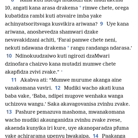
*
“Kana kuti ndeupi mukadzi ane madrakema
*
10, angati kana arasa drakema
rimwe chete, orega
kubatidza rambi kuti atsvaire imba yake
9
achinyatsoritsvaga kusvikira ariwana?
Uye kana
ariwana, anoshevedza shamwari dzake
nevavakidzani achiti, ‘Farai pamwe chete neni,
*
nekuti ndawana drakema
rangu randanga ndarasa.’
10
Ndinokuudzaiwo kuti ngirozi dzaMwari
dzinofara chaizvo kana mutadzi mumwe chete
+
akapfidza zvivi zvake.”
11
Akabva ati: “Mumwe murume akanga aine
12
vanakomana vaviri.
Mudiki wacho akati kuna
baba vake, ‘Baba, ndipei mugove wenhaka wanga
uchizova wangu.’ Saka akavagovanisa zvinhu zvake.
13
Pashure pemazuva mashoma, mwanakomana
wacho mudiki akaunganidza zvinhu zvake zvese,
akaenda kunyika iri kure, uye akanoparadza pfuma
14
yake achirarama upenyu hwakaipa.
Paakanga