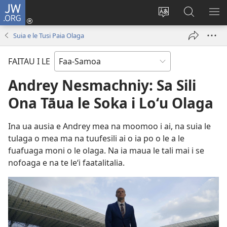
JW.ORG
Log
In
Sui
Suʻe
SH
(tatala
le
i
ME
Suia e le Tusi Paia Olaga
se
gagana
le
isi
o
JW.ORG
FAITAU I LE
polokalame)
le
upega
Andrey Nesmachniy: Sa Sili
tafaʻilagi
Ona Tāua le Soka i Loʻu Olaga
Ina ua ausia e Andrey mea na moomoo i ai, na suia le
tulaga o mea ma na tuufesili ai o ia po o le a le
fuafuaga moni o le olaga. Na ia maua le tali mai i se
nofoaga e na te leʻi faatalitalia.