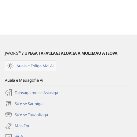
®
JW.ORG
/ UPEGA TAFA‘ILAGI ALOA‘IA A MOLIMAU A IEOVA
Auala e Foliga Mai Ai
Auala e Mauagofie Ai
Talosaga mo se Asiasiga
Suʻe se Sauniga
(tatala
se
Suʻe se Tauaofiaga
(tatala
isi
se
polokalame)
Mea Fou
isi
polokalame)
Vitiō