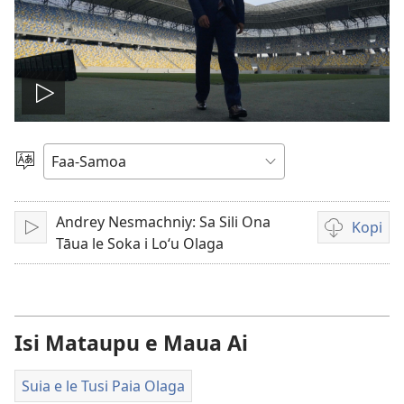
Ki
le
Filifili
le
vitiō
Gagana
Andrey Nesmachniy: Sa Sili Ona
Kopi
Tā
Auala
Tāua le Soka i Loʻu Olaga
e
kopi
ai
vitiō
Isi Mataupu e Maua Ai
Suia e le Tusi Paia Olaga