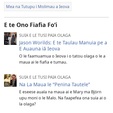
Mea na Tutupu i Molimau a Ieova
E te Ono Fiafia Foʻi
SUIA E LE TUSI PAIA OLAGA
Jason Worilds: E te Taulau Manuia pe a
E Auauna iā Ieova
O le faamuamua o Ieova i o tatou olaga o le a
maua ai le fiafia e tumau.
SUIA E LE TUSI PAIA OLAGA
Na La Maua le “Penina Tautele”
E eseese auala na maua ai e Mary ma Björn
upu moni o le Malo. Na faapefea ona suia ai o
la olaga?