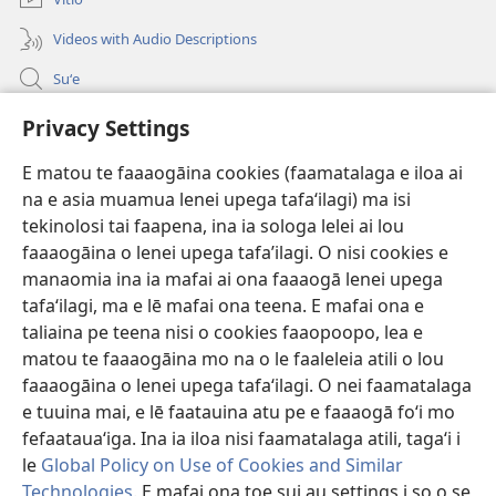
Videos with Audio Descriptions
Suʻe
Faamatalaga mo Ofisa o le Malo
Privacy Settings
Fesoasoani
E matou te faaaogāina cookies (faamatalaga e iloa ai
na e asia muamua lenei upega tafaʻilagi) ma isi
Foa'i Tauofo
(tatala
tekinolosi tai faapena, ina ia sologa lelei ai lou
se
faaaogāina o lenei upega tafa’ilagi. O nisi cookies e
isi
Lomiga Faale-Tusi Paia I LE INITANETI™
manaomia ina ia mafai ai ona faaaogā lenei upega
(tatala
polokalame)
tafaʻilagi, ma e lē mafai ona teena. E mafai ona e
se
®
JW Hub
isi
taliaina pe teena nisi o cookies faaopoopo, lea e
(tatala
polokalame)
se
matou te faaaogāina mo na o le faaleleia atili o lou
App o le
JW Library
isi
faaaogāina o lenei upega tafaʻilagi. O nei faamatalaga
polokalame)
e tuuina mai, e lē faatauina atu pe e faaaogā foʻi mo
fefaatauaʻiga. Ina ia iloa nisi faamatalaga atili, tagaʻi i
le
Global Policy on Use of Cookies and Similar
Copyright
© 2026 Watch Tower Bible and Tract Society of Pennsylvania.
Technologies
. E mafai ona toe sui au settings i so o se