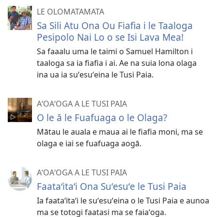
LE OLOMATAMATA
Sa Sili Atu Ona Ou Fiafia i le Taaloga
Pesipolo Nai Lo o se Isi Lava Mea!
Sa faaalu uma le taimi o Samuel Hamilton i
taaloga sa ia fiafia i ai. Ae na suia lona olaga
ina ua ia suʻesuʻeina le Tusi Paia.
AʻOAʻOGA A LE TUSI PAIA
O le ā le Fuafuaga o le Olaga?
Mātau le auala e maua ai le fiafia moni, ma se
olaga e iai se fuafuaga aogā.
AʻOAʻOGA A LE TUSI PAIA
Faataʻitaʻi Ona Suʻesuʻe le Tusi Paia
Ia faataʻitaʻi le suʻesuʻeina o le Tusi Paia e aunoa
ma se totogi faatasi ma se faiaʻoga.