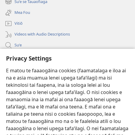
Suʻe se Tauaofiaga
(tatala
isi
se
polokalame)
Mea Fou
isi
polokalame)
Vitiō
Videos with Audio Descriptions
Suʻe
Faamatalaga mo Ofisa o le Malo
Privacy Settings
Fesoasoani
E matou te faaaogāina cookies (faamatalaga e iloa ai
na e asia muamua lenei upega tafaʻilagi) ma isi
Foa'i Tauofo
tekinolosi tai faapena, ina ia sologa lelei ai lou
(tatala
se
faaaogāina o lenei upega tafa’ilagi. O nisi cookies e
isi
Lomiga Faale-Tusi Paia I LE INITANETI™
manaomia ina ia mafai ai ona faaaogā lenei upega
(tatala
polokalame)
tafaʻilagi, ma e lē mafai ona teena. E mafai ona e
se
®
JW Hub
isi
taliaina pe teena nisi o cookies faaopoopo, lea e
(tatala
polokalame)
matou te faaaogāina mo na o le faaleleia atili o lou
se
App o le
JW Library
isi
faaaogāina o lenei upega tafaʻilagi. O nei faamatalaga
polokalame)