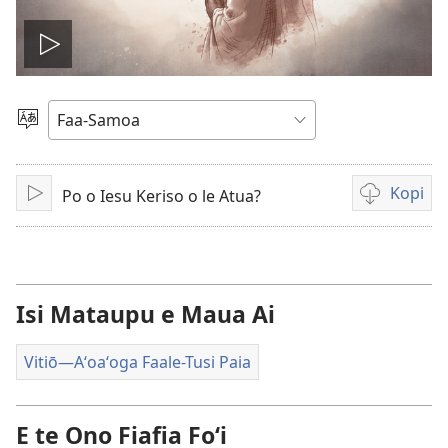
Ki
le
Filifili
le
vitiō
Gagana
Kopi
Po o Iesu Keriso o le Atua?
Tā
Auala
e
kopi
ai
vitiō
Isi Mataupu e Maua Ai
Vitiō​—Aʻoaʻoga Faale-Tusi Paia
E te Ono Fiafia Foʻi