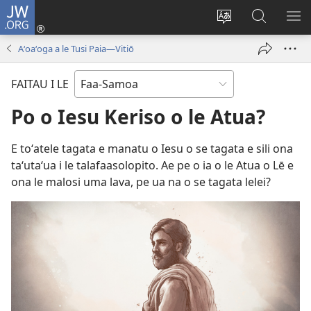
JW.ORG
Log
In
Sui
Suʻe
SH
(tatala
le
i
ME
Aʻoaʻoga a le Tusi Paia​—Vitiō
se
gagana
le
isi
o
JW.ORG
FAITAU I LE
polokalame)
le
upega
Po o Iesu Keriso o le Atua?
tafaʻilagi
E toʻatele tagata e manatu o Iesu o se tagata e sili ona
taʻutaʻua i le talafaasolopito. Ae pe o ia o le Atua o Lē e
ona le malosi uma lava, pe ua na o se tagata lelei?