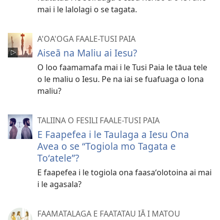
mai i le lalolagi o se tagata.
A'OA'OGA FAALE-TUSI PAIA
Aiseā na Maliu ai Iesu?
O loo faamamafa mai i le Tusi Paia le tāua tele
o le maliu o Iesu. Pe na iai se fuafuaga o lona
maliu?
TALIINA O FESILI FAALE-TUSI PAIA
E Faapefea i le Taulaga a Iesu Ona
Avea o se “Togiola mo Tagata e
Toʻatele”?
E faapefea i le togiola ona faasaʻolotoina ai mai
i le agasala?
FAAMATALAGA E FAATATAU IĀ I MATOU