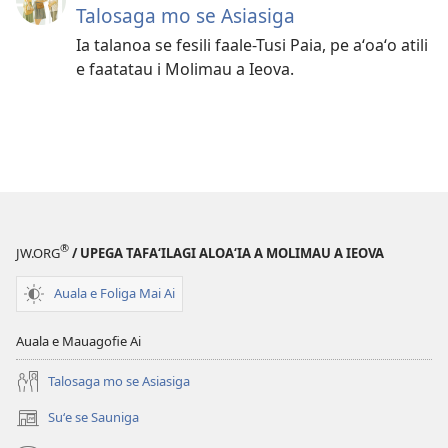
Talosaga mo se Asiasiga
Ia talanoa se fesili faale-Tusi Paia, pe aʻoaʻo atili
e faatatau i Molimau a Ieova.
®
JW.ORG
/ UPEGA TAFA‘ILAGI ALOA‘IA A MOLIMAU A IEOVA
Auala e Foliga Mai Ai
Auala e Mauagofie Ai
Talosaga mo se Asiasiga
Suʻe se Sauniga
(tatala
se