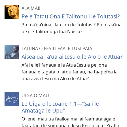
ALA MAI!
Pe e Tatau Ona E Talitonu i le Tolutasi?
Po o aʻoaʻoina i lau lotu le Tolutasi? Po o taaʻina
oe i le Talitonuga faa-Naisia?
TALIINA O FESILI FAALE-TUSI PAIA
Aiseā ua Taʻua ai Iesu o le Alo o le Atua?
Afai e leʻi fanaua e le Atua Iesu e pei ona
fanaua e tagata o latou fanau, na faapefea la
ona avea Iesu ma Alo o le Atua?
UIGA O MAU
Le Uiga o le Ioane 1:1​—“Sa i le
Amataga le Upu”
O lenei mau ua faailoa mai ai faamatalaga e
faatatau i le soifuaga o Iesu Keriso a o leʻi afio