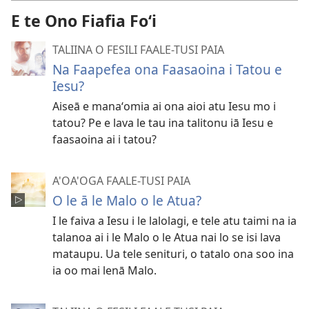
E te Ono Fiafia Foʻi
TALIINA O FESILI FAALE-TUSI PAIA
Na Faapefea ona Faasaoina i Tatou e
Iesu?
Aiseā e manaʻomia ai ona aioi atu Iesu mo i
tatou? Pe e lava le tau ina talitonu iā Iesu e
faasaoina ai i tatou?
A'OA'OGA FAALE-TUSI PAIA
O le ā le Malo o le Atua?
I le faiva a Iesu i le lalolagi, e tele atu taimi na ia
talanoa ai i le Malo o le Atua nai lo se isi lava
mataupu. Ua tele senituri, o tatalo ona soo ina
ia oo mai lenā Malo.