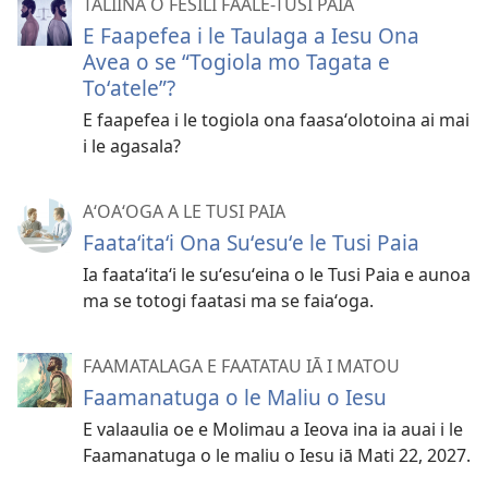
TALIINA O FESILI FAALE-TUSI PAIA
E Faapefea i le Taulaga a Iesu Ona
Avea o se “Togiola mo Tagata e
Toʻatele”?
E faapefea i le togiola ona faasaʻolotoina ai mai
i le agasala?
AʻOAʻOGA A LE TUSI PAIA
Faataʻitaʻi Ona Suʻesuʻe le Tusi Paia
Ia faataʻitaʻi le suʻesuʻeina o le Tusi Paia e aunoa
ma se totogi faatasi ma se faiaʻoga.
FAAMATALAGA E FAATATAU IĀ I MATOU
Faamanatuga o le Maliu o Iesu
E valaaulia oe e Molimau a Ieova ina ia auai i le
Faamanatuga o le maliu o Iesu iā Mati 22, 2027.