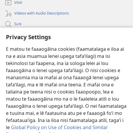
polokalame)
Vitiō
Videos with Audio Descriptions
Suʻe
Faamatalaga mo Ofisa o le Malo
Privacy Settings
Fesoasoani
E matou te faaaogāina cookies (faamatalaga e iloa ai
na e asia muamua lenei upega tafaʻilagi) ma isi
Foa'i Tauofo
tekinolosi tai faapena, ina ia sologa lelei ai lou
(tatala
se
faaaogāina o lenei upega tafa’ilagi. O nisi cookies e
isi
Lomiga Faale-Tusi Paia I LE INITANETI™
manaomia ina ia mafai ai ona faaaogā lenei upega
(tatala
polokalame)
tafaʻilagi, ma e lē mafai ona teena. E mafai ona e
se
®
JW Hub
isi
taliaina pe teena nisi o cookies faaopoopo, lea e
(tatala
polokalame)
matou te faaaogāina mo na o le faaleleia atili o lou
se
App o le
JW Library
isi
faaaogāina o lenei upega tafaʻilagi. O nei faamatalaga
polokalame)
e tuuina mai, e lē faatauina atu pe e faaaogā foʻi mo
fefaatauaʻiga. Ina ia iloa nisi faamatalaga atili, tagaʻi i
le
Global Policy on Use of Cookies and Similar