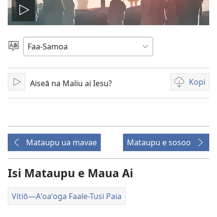
Ki
le
Filifili
le
vitiō
Gagana
Kopi
Aiseā na Maliu ai Iesu?
Tā
Auala
e
kopi
ai
vitiō
Mataupu ua mavae
Mataupu e sosoo
Isi Mataupu e Maua Ai
Vitiō​—Aʻoaʻoga Faale-Tusi Paia