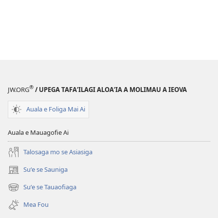
®
JW.ORG
/ UPEGA TAFA‘ILAGI ALOA‘IA A MOLIMAU A IEOVA
Auala e Foliga Mai Ai
Auala e Mauagofie Ai
Talosaga mo se Asiasiga
Suʻe se Sauniga
(tatala
se
Suʻe se Tauaofiaga
(tatala
isi
se
polokalame)
Mea Fou
isi