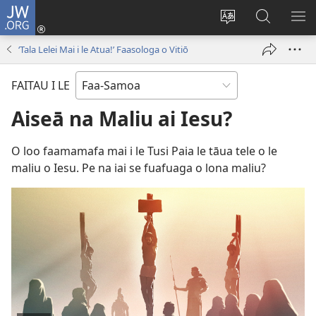
JW.ORG
Log
In
Sui
Suʻe
SH
(tatala
le
i
ME
‘Tala Lelei Mai i le Atua!’ Faasologa o Vitiō
se
gagana
le
isi
o
JW.ORG
FAITAU I LE
polokalame)
le
upega
Aiseā na Maliu ai Iesu?
tafaʻilagi
O loo faamamafa mai i le Tusi Paia le tāua tele o le
maliu o Iesu. Pe na iai se fuafuaga o lona maliu?