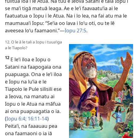
fulitua loa i le Atua. Na tuu e Ieova Satani e taia Iopu i
se maʻi tigā matuā leaga. Ae e leʻi faavaatuʻia ai le
faatuatua o Iopu i le Atua. Na i lo lea, na fai atu ma le
maumauaʻi Iopu: “Seʻia oo lava i loʻu oti, ou te lē
aveesea loʻu faamaoni.”—
Iopu 27:5
.
12. O le ā le tali a Iopu i tuuaʻiga
a le Tiapolo?
12
E leʻi iloa e Iopu o
Satani na faapogaia ona
puapuaga. Ona e leʻi iloa
e Iopu na luʻia e le
Tiapolo le Pule silisili ese
a Ieova, na manatu ai
Iopu o le Atua na māfua
ai ona puapuagatia o ia.
(
Iopu 6:4;
16:11-14
)
Peitaʻi, na faaauau pea
ona faamaoni o ia iā