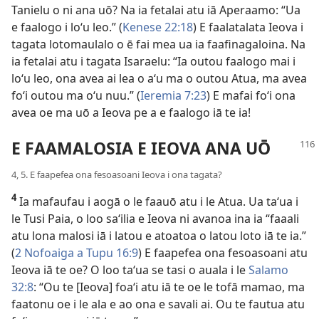
Tanielu o ni ana uō? Na ia fetalai atu iā Aperaamo: “Ua
e faalogo i loʻu leo.” (
Kenese 22:18
) E faalatalata Ieova i
tagata lotomaulalo o ē fai mea ua ia faafinagaloina. Na
ia fetalai atu i tagata Isaraelu: “Ia outou faalogo mai i
loʻu leo, ona avea ai lea o aʻu ma o outou Atua, ma avea
foʻi outou ma oʻu nuu.” (
Ieremia 7:23
) E mafai foʻi ona
avea oe ma uō a Ieova pe a e faalogo iā te ia!
E FAAMALOSIA E IEOVA ANA UŌ
4, 5. E faapefea ona fesoasoani Ieova i ona tagata?
4
Ia mafaufau i aogā o le faauō atu i le Atua. Ua taʻua i
le Tusi Paia, o loo saʻilia e Ieova ni avanoa ina ia “faaali
atu lona malosi iā i latou e atoatoa o latou loto iā te ia.”
(
2 Nofoaiga a Tupu 16:9
) E faapefea ona fesoasoani atu
Ieova iā te oe? O loo taʻua se tasi o auala i le
Salamo
32:8
: “Ou te [Ieova] foaʻi atu iā te oe le tofā mamao, ma
faatonu oe i le ala e ao ona e savali ai. Ou te fautua atu