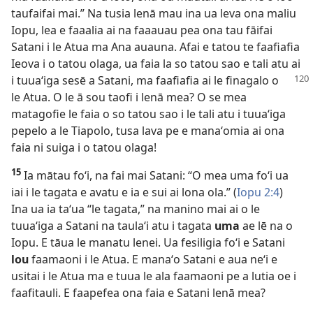
taufaifai mai.” Na tusia lenā mau ina ua leva ona maliu
Iopu, lea e faaalia ai na faaauau pea ona tau fāifai
Satani i le Atua ma Ana auauna. Afai e tatou te faafiafia
Ieova i o tatou olaga, ua faia la so tatou sao e tali atu ai
i tuuaʻiga
sesē a Satani, ma faafiafia ai le finagalo o
le Atua. O le ā sou taofi i lenā mea? O se mea
matagofie le faia o so tatou sao i le tali atu i tuuaʻiga
pepelo a le Tiapolo, tusa lava pe e manaʻomia ai ona
faia ni suiga i o tatou olaga!
15
Ia mātau foʻi, na fai mai Satani: “O mea uma foʻi ua
iai i le tagata e avatu e ia e sui ai lona ola.” (
Iopu 2:4
)
Ina ua ia taʻua “le tagata,” na manino mai ai o le
tuuaʻiga a Satani na taulaʻi atu i tagata
uma
ae lē na o
Iopu. E tāua le manatu lenei. Ua fesiligia foʻi e Satani
lou
faamaoni i le Atua. E manaʻo Satani e aua neʻi e
usitai i le Atua ma e tuua le ala faamaoni pe a lutia oe i
faafitauli. E faapefea ona faia e Satani lenā mea?