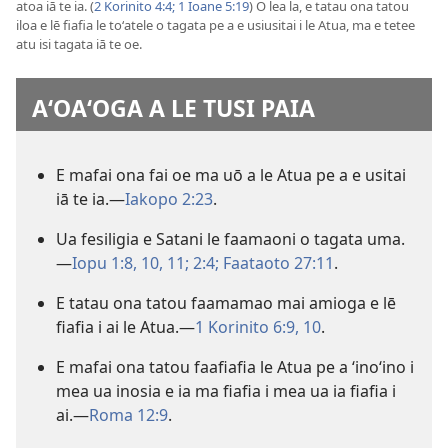
atoa iā te ia. (
2 Korinito 4:4;
1 Ioane 5:19
) O lea la, e tatau ona tatou
iloa e lē fiafia le toʻatele o tagata pe a e usiusitai i le Atua, ma e tetee
atu isi tagata iā te oe.
AʻOAʻOGA A LE TUSI PAIA
E mafai ona fai oe ma uō a le Atua pe a e usitai
iā te ia.—
Iakopo 2:23
.
Ua fesiligia e Satani le faamaoni o tagata uma.
—
Iopu 1:8,
10, 11;
2:4;
Faataoto 27:11
.
E tatau ona tatou faamamao mai amioga e lē
fiafia i ai le Atua.—
1 Korinito 6:9, 10
.
E mafai ona tatou faafiafia le Atua pe a ʻinoʻino i
mea ua inosia e ia ma fiafia i mea ua ia fiafia i
ai.—
Roma 12:9
.