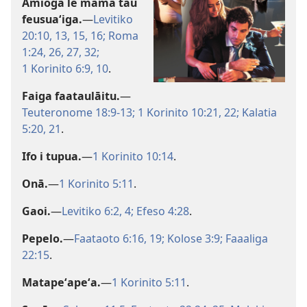
Amioga lē mamā tau
feusuaʻiga.
—
Levitiko
20:10,
13,
15, 16;
Roma
1:24,
26, 27,
32;
1 Korinito 6:9, 10
.
Faiga faataulāitu.
—
Teuteronome 18:9-13;
1 Korinito 10:21, 22;
Kalatia
5:20, 21
.
Ifo i tupua.
—
1 Korinito 10:14
.
Onā.
—
1 Korinito 5:11
.
Gaoi.
—
Levitiko 6:2,
4;
Efeso 4:28
.
Pepelo.
—
Faataoto 6:16,
19;
Kolose 3:9;
Faaaliga
22:15
.
Matapeʻapeʻa.
—
1 Korinito 5:11
.