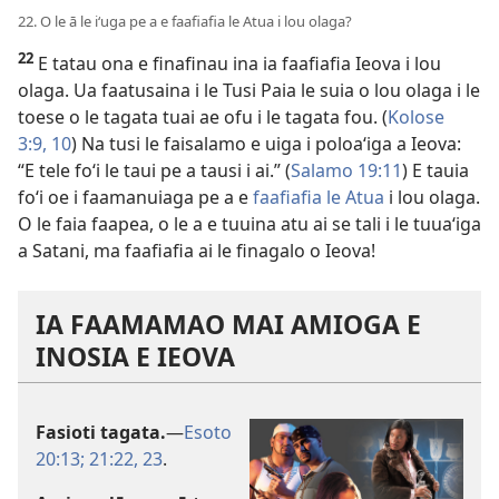
22. O le ā le iʻuga pe a e faafiafia le Atua i lou olaga?
22
E tatau ona e finafinau ina ia faafiafia Ieova i lou
olaga. Ua faatusaina i le Tusi Paia le suia o lou olaga i le
toese o le tagata tuai ae ofu i le tagata fou. (
Kolose
3:9, 10
) Na tusi le faisalamo e uiga i poloaʻiga a Ieova:
“E tele foʻi le taui pe a tausi i ai.” (
Salamo 19:11
) E tauia
foʻi oe i faamanuiaga pe a e
faafiafia le Atua
i lou olaga.
O le faia faapea, o le a e tuuina atu ai se tali i le tuuaʻiga
a Satani, ma faafiafia ai le finagalo o Ieova!
IA FAAMAMAO MAI AMIOGA E
INOSIA E IEOVA
Fasioti tagata.
—
Esoto
20:13;
21:22, 23
.