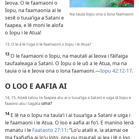
Ieova. O le faamaoni o
Iopu, na faamaonia ai le
Na tauia Iopu ona o lona faamaoni
sesē o tuuaʻiga a Satani e
faapea, e lē moni le alofa
o Iopu i le Atua!
13. O le ā le iʻuga o le faamaoni o Iopu i le Atua?
13
O le faamaoni o Iopu, na mautali ai Ieova i fāifaiga
taufaaleaga a Satani. O Iopu o le uō a le Atua, ma na
tauia o ia e Ieova ona o lona faamaoni.—
Iopu 42:12-17
.
O LOO E AAFIA AI
14, 15. Aiseā tatou te faapea atu ai o tuuaʻiga a Satani e uiga iā Iopu e
faasino atu i tagata
uma?
14
E lē na o Iopu na taulaʻi i ai tuuaʻiga a Satani e uiga i
le faamaoni i le Atua. O loo e aafia ai foʻi. E manino lenā
manatu i le
Faataoto 27:11
: “Loʻu atalii e, ia atamai oe
ma faafiafia ai loʻu loto, ona ou mautali ai lea i lē o loo