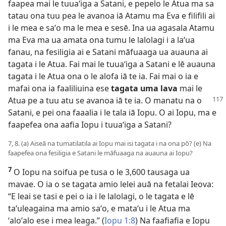
faapea mai le tuuaʻiga a Satani, e pepelo le Atua ma sa
tatau ona tuu pea le avanoa iā Atamu ma Eva e filifili ai
i le mea e saʻo ma le mea e sesē. Ina ua agasala Atamu
ma Eva ma ua amata ona tumu le lalolagi i a laʻua
fanau, na fesiligia ai e Satani māfuaaga ua auauna ai
tagata i le Atua. Fai mai le tuuaʻiga a Satani e lē auauna
tagata i le Atua ona o le alofa iā te ia. Fai mai o ia e
mafai ona ia faaliliuina ese
tagata uma lava
mai le
Atua pe a tuu atu se avanoa iā te ia.
O manatu na o
Satani, e pei ona faaalia i le tala iā Iopu. O ai Iopu, ma e
faapefea ona aafia Iopu i tuuaʻiga a Satani?
7, 8. (a) Aiseā na tumatilatila ai Iopu mai isi tagata i na ona pō? (e) Na
faapefea ona fesiligia e Satani le māfuaaga na auauna ai Iopu?
7
O Iopu na soifua pe tusa o le 3,600 tausaga ua
mavae. O ia o se tagata amio lelei auā na fetalai Ieova:
“E leai se tasi e pei o ia i le lalolagi, o le tagata e lē
taʻuleagaina ma amio saʻo, e mataʻu i le Atua ma
ʻaloʻalo ese i mea leaga.” (
Iopu 1:8
) Na faafiafia e Iopu