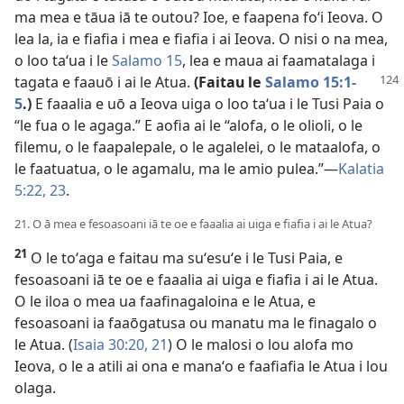
ma mea e tāua iā te outou? Ioe, e faapena foʻi Ieova. O
lea la, ia e fiafia i mea e fiafia i ai Ieova. O nisi o na mea,
o loo taʻua i le
Salamo 15
, lea e maua ai faamatalaga i
tagata e
faauō i ai le Atua.
(Faitau le
Salamo 15:1-
5
.)
E faaalia e uō a Ieova uiga o loo taʻua i le Tusi Paia o
“le fua o le agaga.” E aofia ai le “alofa, o le olioli, o le
filemu, o le faapalepale, o le agalelei, o le mataalofa, o
le faatuatua, o le agamalu, ma le amio pulea.”—
Kalatia
5:22, 23
.
21. O ā mea e fesoasoani iā te oe e faaalia ai uiga e fiafia i ai le Atua?
21
O le toʻaga e faitau ma suʻesuʻe i le Tusi Paia, e
fesoasoani iā te oe e faaalia ai uiga e fiafia i ai le Atua.
O le iloa o mea ua faafinagaloina e le Atua, e
fesoasoani ia faaōgatusa ou manatu ma le finagalo o
le Atua. (
Isaia 30:20, 21
) O le malosi o lou alofa mo
Ieova, o le a atili ai ona e manaʻo e faafiafia le Atua i lou
olaga.