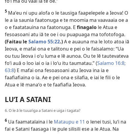
foʻi ma ou vaai iā te oe.”
5
Maʻeu ni upu alofa o le tausiga faapelepele a Ieova! O
le a ia saunia faatonuga e te moomia ma vaavaaia oe a
o e faatatauina na faatonuga. E
finagalo
le Atua e
fesoasoani atu iā te oe i ou puapuaga ma tofotofoga.
(Faitau le
Salamo 55:22
.)
A e auauna ma le loto atoa iā
Ieova, e mafai ona e talitonu e pei o le faisalamo: “Ua
ou tuu Ieova i oʻu luma e lē aunoa. Ou te lē tautevateva
foʻi auā o loo iai o ia i loʻu itu taumatau.” (
Salamo 16:8;
63:8
) E mafai ona fesoasoani atu Ieova ina ia e
faafiafiaina o ia. Ae e pei ona e silafia, e iai le fili o le
Atua e lē manaʻo e te faafiafia Ieova.
LUʻI A SATANI
6. O le ā le tuuaʻiga a Satani e uiga i tagata?
6
Ua faamatalaina i le
Mataupu e 11
o lenei tusi, luʻi na
fai e Satani faasaga i le pule silisili ese a le Atua. Na