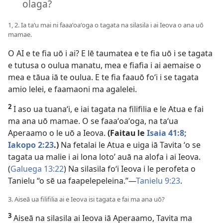
olaga?
1, 2. Ia taʻu mai ni faaaʻoaʻoga o tagata na silasila i ai Ieova o ana uō
mamae.
O AI e te fia uō i ai? E lē taumatea e te fia uō i se tagata
e tutusa o oulua manatu, mea e fiafia i ai aemaise o
mea e tāua iā te oulua. E te fia faauō foʻi i se tagata
amio lelei, e faamaoni ma agalelei.
2
I aso ua tuanaʻi, e iai tagata na filifilia e le Atua e fai
ma ana uō mamae. O se faaaʻoaʻoga, na taʻua
Aperaamo o le uō a Ieova.
(Faitau le
Isaia 41:8;
Iakopo 2:23
.)
Na fetalai le Atua e uiga iā Tavita ʻo se
tagata ua malie i ai lona loto’ auā na alofa i ai Ieova.
(
Galuega 13:22
) Na silasila foʻi Ieova i le perofeta o
Tanielu “o sē ua faapelepeleina.”—
Tanielu 9:23
.
3. Aiseā ua filifilia ai e Ieova isi tagata e fai ma ana uō?
3
Aiseā na silasila ai Ieova iā Aperaamo, Tavita ma