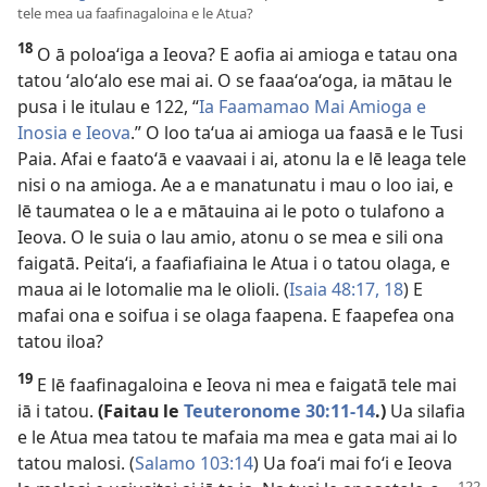
tele mea ua faafinagaloina e le Atua?
18
O ā poloaʻiga a Ieova? E aofia ai amioga e tatau ona
tatou ʻaloʻalo ese mai ai. O se faaaʻoaʻoga, ia mātau le
pusa i le itulau e 122, “
Ia Faamamao Mai Amioga e
Inosia e Ieova
.” O loo taʻua ai amioga ua faasā e le Tusi
Paia. Afai e faatoʻā e vaavaai i ai, atonu la e lē leaga tele
nisi o na amioga. Ae a e manatunatu i mau o loo iai, e
lē taumatea o le a e mātauina ai le poto o tulafono a
Ieova. O le suia o lau amio, atonu o se mea e sili ona
faigatā. Peitaʻi, a faafiafiaina le Atua i o tatou olaga, e
maua ai le lotomalie ma le olioli. (
Isaia 48:17, 18
) E
mafai ona e soifua i se olaga faapena. E faapefea ona
tatou iloa?
19
E lē faafinagaloina e Ieova ni mea e faigatā tele mai
iā i tatou.
(Faitau le
Teuteronome 30:11-14
.)
Ua silafia
e le Atua mea tatou te mafaia ma mea e gata mai ai lo
tatou malosi. (
Salamo 103:14
) Ua foaʻi mai foʻi e Ieova