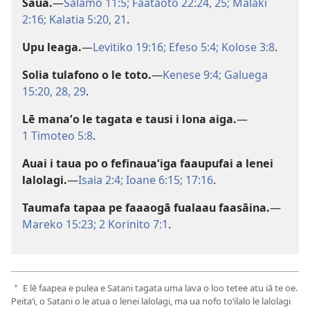
Sauā.
—
Salamo 11:5;
Faataoto 22:24, 25;
Malaki
2:16;
Kalatia 5:20, 21
.
Upu leaga.
—
Levitiko 19:16;
Efeso 5:4;
Kolose 3:8
.
Solia tulafono o le toto.
—
Kenese 9:4;
Galuega
15:20,
28, 29
.
Lē manaʻo le tagata e tausi i lona aiga.
—
1 Timoteo 5:8
.
Auai i taua po o fefinauaʻiga faaupufai a lenei
lalolagi.
—
Isaia 2:4;
Ioane 6:15;
17:16
.
Taumafa tapaa pe faaaogā fualaau faasāina.
—
Mareko 15:23;
2 Korinito 7:1
.
E lē faapea e pulea e Satani tagata uma lava o loo tetee atu iā te oe.
a
Peitaʻi, o Satani o le atua o lenei lalolagi, ma ua nofo toʻilalo le lalolagi