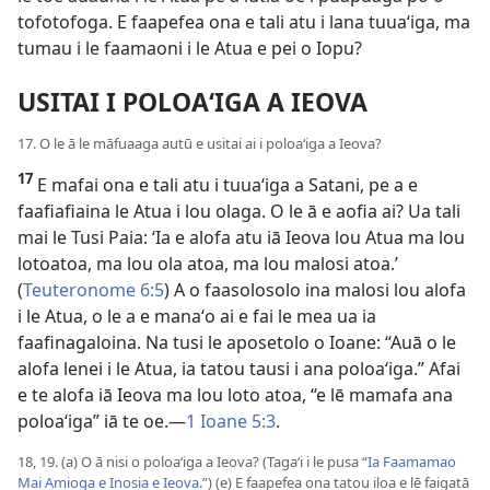
tofotofoga. E faapefea ona e tali atu i lana tuuaʻiga, ma
tumau i le faamaoni i le Atua e pei o Iopu?
USITAI I POLOAʻIGA A IEOVA
17. O le ā le māfuaaga autū e usitai ai i poloaʻiga a Ieova?
17
E mafai ona e tali atu i tuuaʻiga a Satani, pe a e
faafiafiaina le Atua i lou olaga. O le ā e aofia ai? Ua tali
mai le Tusi Paia: ʻIa e alofa atu iā Ieova lou Atua ma lou
lotoatoa, ma lou ola atoa, ma lou malosi atoa.’
(
Teuteronome 6:5
) A o faasolosolo ina malosi lou alofa
i le Atua, o le a e manaʻo ai e fai le mea ua ia
faafinagaloina. Na tusi le aposetolo o Ioane: “Auā o le
alofa lenei i le Atua, ia tatou tausi i ana poloaʻiga.” Afai
e te alofa iā Ieova ma lou loto atoa, “e lē mamafa ana
poloaʻiga” iā te oe.—
1 Ioane 5:3
.
18, 19. (a) O ā nisi o poloaʻiga a Ieova? (Tagaʻi i le pusa “
Ia Faamamao
Mai Amioga e Inosia e Ieova
.”) (e) E faapefea ona tatou iloa e lē faigatā