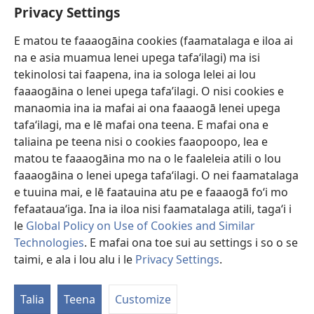
Faamatalaga mo Ofisa o le Malo
Privacy Settings
Fesoasoani
E matou te faaaogāina cookies (faamatalaga e iloa ai
na e asia muamua lenei upega tafaʻilagi) ma isi
Foa'i Tauofo
tekinolosi tai faapena, ina ia sologa lelei ai lou
(tatala
se
faaaogāina o lenei upega tafa’ilagi. O nisi cookies e
isi
Lomiga Faale-Tusi Paia I LE INITANETI™
manaomia ina ia mafai ai ona faaaogā lenei upega
(tatala
polokalame)
tafaʻilagi, ma e lē mafai ona teena. E mafai ona e
se
®
JW Hub
isi
taliaina pe teena nisi o cookies faaopoopo, lea e
(tatala
polokalame)
matou te faaaogāina mo na o le faaleleia atili o lou
se
App o le
JW Library
isi
faaaogāina o lenei upega tafaʻilagi. O nei faamatalaga
polokalame)
e tuuina mai, e lē faatauina atu pe e faaaogā foʻi mo
fefaatauaʻiga. Ina ia iloa nisi faamatalaga atili, tagaʻi i
le
Global Policy on Use of Cookies and Similar
Technologies
. E mafai ona toe sui au settings i so o se
Copyright
© 2026 Watch Tower Bible and Tract Society of Pennsylvania.
AIĀIGA MO LE FAAAOGĀINA
|
MALIEGA FAALETULAFONO
|
PRIVACY
taimi, e ala i lou alu i le
Privacy Settings
.
Fa
SETTINGS
le
Talia
Teena
Customize
Lis