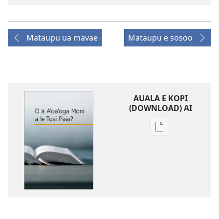
Mataupu ua mavae
Mataupu e sosoo
AUALA E KOPI
(DOWNLOAD) AI
Vaega
e
kopi
ai
se
lomiga
O
ā