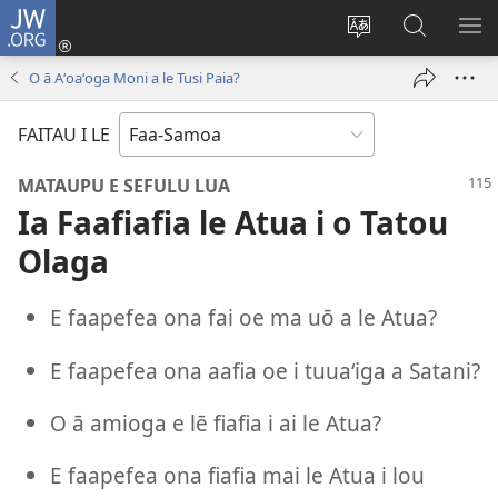
JW.ORG
Log
In
Sui
Suʻe
SH
(tatala
le
i
ME
O ā Aʻoaʻoga Moni a le Tusi Paia?
se
gagana
le
isi
o
JW.ORG
FAITAU I LE
polokalame)
le
upega
MATAUPU E SEFULU LUA
tafaʻilagi
Ia Faafiafia le Atua i o Tatou
Olaga
E faapefea ona fai oe ma uō a le Atua?
E faapefea ona aafia oe i tuuaʻiga a Satani?
O ā amioga e lē fiafia i ai le Atua?
E faapefea ona fiafia mai le Atua i lou