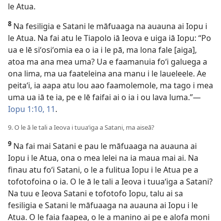
le Atua.
8
Na fesiligia e Satani le māfuaaga na auauna ai Iopu i
le Atua. Na fai atu le Tiapolo iā Ieova e uiga iā Iopu: “Po
ua e lē siʻosiʻomia ea o ia i le pā, ma lona fale [aiga],
atoa ma ana mea uma? Ua e faamanuia foʻi galuega a
ona lima, ma ua faateleina ana manu i le laueleele. Ae
peitaʻi, ia aapa atu lou aao faamolemole, ma tago i mea
uma ua iā te ia, pe e lē faifai ai o ia i ou lava luma.”—
Iopu 1:10, 11
.
9. O le ā le tali a Ieova i tuuaʻiga a Satani, ma aiseā?
9
Na fai mai Satani e pau le māfuaaga na auauna ai
Iopu i le Atua, ona o mea lelei na ia maua mai ai. Na
finau atu foʻi Satani, o le a fulitua Iopu i le Atua pe a
tofotofoina o ia. O le ā le tali a Ieova i tuuaʻiga a Satani?
Na tuu e Ieova Satani e tofotofo Iopu, talu ai sa
fesiligia e Satani le māfuaaga na auauna ai Iopu i le
Atua. O le faia faapea, o le a manino ai pe e alofa moni