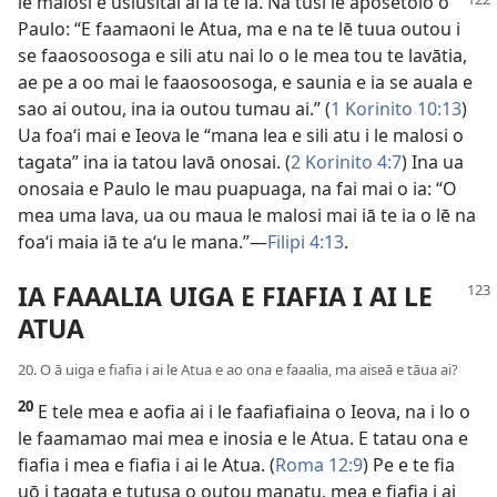
le
malosi e usiusitai ai iā te ia. Na tusi le aposetolo o
Paulo: “E faamaoni le Atua, ma e na te lē tuua outou i
se faaosoosoga e sili atu nai lo o le mea tou te lavātia,
ae pe a oo mai le faaosoosoga, e saunia e ia se auala e
sao ai outou, ina ia outou tumau ai.” (
1 Korinito 10:13
)
Ua foaʻi mai e Ieova le “mana lea e sili atu i le malosi o
tagata” ina ia tatou lavā onosai. (
2 Korinito 4:7
) Ina ua
onosaia e Paulo le mau puapuaga, na fai mai o ia: “O
mea uma lava, ua ou maua le malosi mai iā te ia o lē na
foaʻi maia iā te aʻu le mana.”—
Filipi 4:13
.
IA FAAALIA UIGA E FIAFIA I AI LE
ATUA
20. O ā uiga e fiafia i ai le Atua e ao ona e faaalia, ma aiseā e tāua ai?
20
E tele mea e aofia ai i le faafiafiaina o Ieova, na i lo o
le faamamao mai mea e inosia e le Atua. E tatau ona e
fiafia i mea e fiafia i ai le Atua. (
Roma 12:9
) Pe e te fia
uō i tagata e tutusa o outou manatu, mea e fiafia i ai