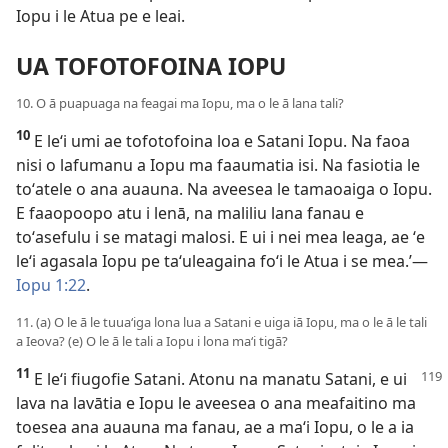
Iopu i le Atua pe e leai.
UA TOFOTOFOINA IOPU
10. O ā puapuaga na feagai ma Iopu, ma o le ā lana tali?
10
E leʻi umi ae tofotofoina loa e Satani Iopu. Na faoa
nisi o lafumanu a Iopu ma faaumatia isi. Na fasiotia le
toʻatele o ana auauna. Na aveesea le tamaoaiga o Iopu.
E faaopoopo atu i lenā, na maliliu lana fanau e
toʻasefulu i se matagi malosi. E ui i nei mea leaga, ae ʻe
leʻi agasala Iopu pe taʻuleagaina foʻi le Atua i se mea.’—
Iopu 1:22
.
11. (a) O le ā le tuuaʻiga lona lua a Satani e uiga iā Iopu, ma o le ā le tali
a Ieova? (e) O le ā le tali a Iopu i lona maʻi tigā?
11
E leʻi fiugofie Satani. Atonu na manatu Satani, e ui
lava na lavātia e Iopu le aveesea o ana meafaitino ma
toesea ana auauna ma fanau, ae a maʻi Iopu, o le a ia