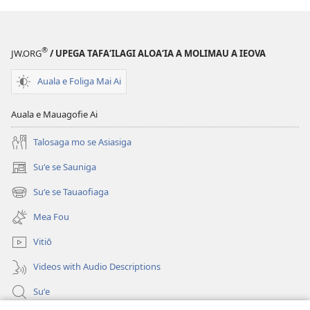
Aʻoaʻoga
Moni
a
®
JW.ORG
/ UPEGA TAFA‘ILAGI ALOA‘IA A MOLIMAU A IEOVA
le
Tusi
Auala e Foliga Mai Ai
Paia?
Auala e Mauagofie Ai
Talosaga mo se Asiasiga
Suʻe se Sauniga
(tatala
se
Suʻe se Tauaofiaga
(tatala
isi
se
polokalame)
Mea Fou
isi
polokalame)
Vitiō
Videos with Audio Descriptions
Suʻe