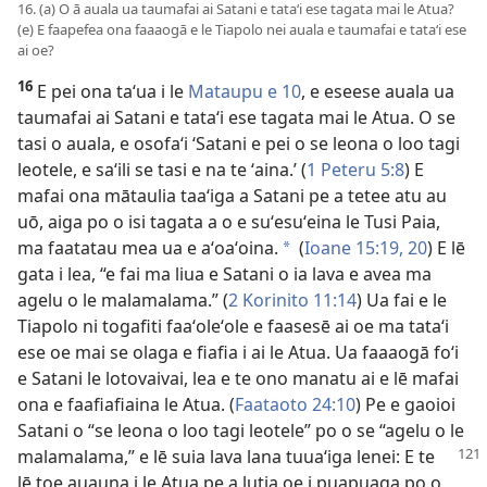
16. (a) O ā auala ua taumafai ai Satani e tataʻi ese tagata mai le Atua?
(e) E faapefea ona faaaogā e le Tiapolo nei auala e taumafai e tataʻi ese
ai oe?
16
E pei ona taʻua i le
Mataupu e 10
, e eseese auala ua
taumafai ai Satani e tataʻi ese tagata mai le Atua. O se
tasi o auala, e osofaʻi ʻSatani e pei o se leona o loo tagi
leotele, e saʻili se tasi e na te ʻaina.’ (
1 Peteru 5:8
) E
mafai ona mātaulia taaʻiga a Satani pe a tetee atu au
uō, aiga po o isi tagata a o e suʻesuʻeina le Tusi Paia,
ma faatatau mea ua e aʻoaʻoina.
(
Ioane 15:19, 20
) E lē
a
gata i lea, “e fai ma liua e Satani o ia lava e avea ma
agelu o le malamalama.” (
2 Korinito 11:14
) Ua fai e le
Tiapolo ni togafiti faaʻoleʻole e faasesē ai oe ma tataʻi
ese oe mai se olaga e fiafia i ai le Atua. Ua faaaogā foʻi
e Satani le lotovaivai, lea e te ono manatu ai e lē mafai
ona e faafiafiaina le Atua. (
Faataoto 24:10
) Pe e gaoioi
Satani o “se leona o loo tagi leotele” po o se “agelu o le
malamalama,” e lē suia lava
lana tuuaʻiga lenei: E te
lē toe auauna i le Atua pe a lutia oe i puapuaga po o