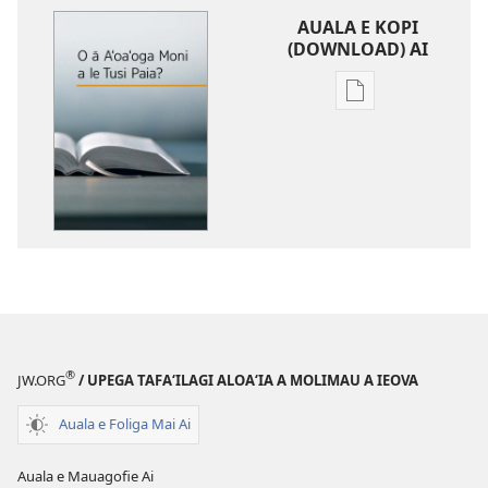
AUALA E KOPI
(DOWNLOAD) AI
Vaega
e
kopi
ai
se
lomiga
O
ā
Aʻoaʻoga
Moni
a
®
JW.ORG
/ UPEGA TAFA‘ILAGI ALOA‘IA A MOLIMAU A IEOVA
le
Tusi
Auala e Foliga Mai Ai
Paia?
Auala e Mauagofie Ai