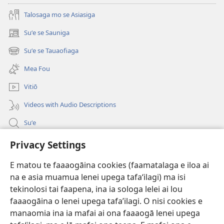
Talosaga mo se Asiasiga
Suʻe se Sauniga
(tatala
se
Suʻe se Tauaofiaga
(tatala
isi
se
polokalame)
Mea Fou
isi
polokalame)
Vitiō
Videos with Audio Descriptions
Suʻe
Faamatalaga mo Ofisa o le Malo
Privacy Settings
Fesoasoani
E matou te faaaogāina cookies (faamatalaga e iloa ai
na e asia muamua lenei upega tafaʻilagi) ma isi
Foa'i Tauofo
tekinolosi tai faapena, ina ia sologa lelei ai lou
(tatala
se
faaaogāina o lenei upega tafa’ilagi. O nisi cookies e
isi
Lomiga Faale-Tusi Paia I LE INITANETI™
manaomia ina ia mafai ai ona faaaogā lenei upega
(tatala
polokalame)