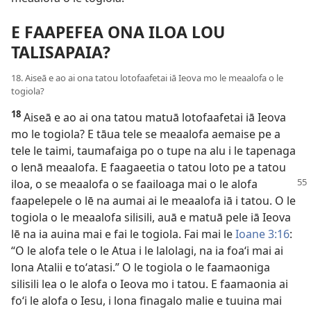
E FAAPEFEA ONA ILOA LOU
TALISAPAIA?
18. Aiseā e ao ai ona tatou lotofaafetai iā Ieova mo le meaalofa o le
togiola?
18
Aiseā e ao ai ona tatou matuā lotofaafetai iā Ieova
mo le togiola? E tāua tele se meaalofa aemaise pe a
tele le taimi, taumafaiga po o tupe na alu i le tapenaga
o lenā meaalofa. E faagaeetia o tatou loto pe a tatou
iloa, o se meaalofa o se faailoaga mai o le alofa
faapelepele o lē na aumai ai le meaalofa iā i tatou. O le
togiola o le meaalofa silisili, auā e matuā pele iā Ieova
lē na ia auina mai e fai le togiola. Fai mai le
Ioane 3:16
:
“O le alofa tele o le Atua i le lalolagi, na ia foaʻi mai ai
lona Atalii e toʻatasi.” O le togiola o le faamaoniga
silisili lea o le alofa o Ieova mo i tatou. E faamaonia ai
foʻi le alofa o Iesu, i lona finagalo malie e tuuina mai