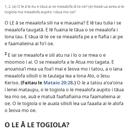
1, 2. (a) O le ā le itu e tāua ai se meaalofa iā te oe? (e) Aiseā ua avea ai le
togiola ma meaalofa aupito i tāua mo oe?
O LE ā se meaalofa sili na e mauaina? E lē tau tulia i se
meaalofa taugatā. E lē fuaina le tāua o se meaalofa i
lona tau. E tāua iā te oe se meaalofa pe a e fiafia i ai pe
e faamalieina ai foʻi oe.
2
E iai se meaalofa e sili atu na i lo o se mea o e
moomoo i ai. O se meaalofa a le Atua mo tagata. E
anoanoaʻi mea ua foaʻi mai e Ieova mo i tatou, a o lana
meaalofa silisili o le taulaga lea a lona Alo, o Iesu
Keriso.
(Faitau le
Mataio 20:28
.)
O le a tatou aʻoaʻoina
i lenei mataupu, o le togiola o le meaalofa aupito i tāua
lea mo oe, auā e matuā faafiafiaina ma faamalieina ai
oe. O le togiola o le auala silisili lea ua faaalia ai le alofa
o Ieova mo oe.
O LE Ā LE TOGIOLA?