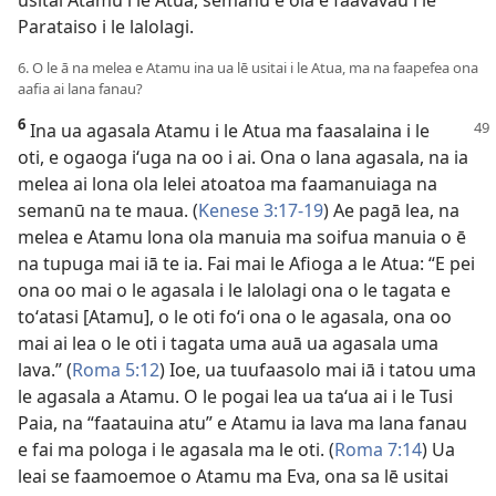
Parataiso i le lalolagi.
6. O le ā na melea e Atamu ina ua lē usitai i le Atua, ma na faapefea ona
aafia ai lana fanau?
6
Ina ua agasala Atamu i le Atua ma faasalaina i le
oti, e ogaoga iʻuga na oo i ai. Ona o lana agasala, na ia
melea ai lona ola lelei atoatoa ma faamanuiaga na
semanū na te maua. (
Kenese 3:17-19
) Ae pagā lea, na
melea e Atamu lona ola manuia ma soifua manuia o ē
na tupuga mai iā te ia. Fai mai le Afioga a le Atua: “E pei
ona oo mai o le agasala i le lalolagi ona o le tagata e
toʻatasi [Atamu], o le oti foʻi ona o le agasala, ona oo
mai ai lea o le oti i tagata uma auā ua agasala uma
lava.” (
Roma 5:12
) Ioe, ua tuufaasolo mai iā i tatou uma
le agasala a Atamu. O le pogai lea ua taʻua ai i le Tusi
Paia, na “faatauina atu” e Atamu ia lava ma lana fanau
e fai ma pologa i le agasala ma le oti. (
Roma 7:14
) Ua
leai se faamoemoe o Atamu ma Eva, ona sa lē usitai