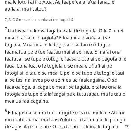
ma le loto i ai i le Atua. Ae faapefea a laʻua fanau e
aofia ai ma i tatou?
7, 8. O ā mea e lua e aofia ai i se togiola?
7
Ua laveaʻi e Ieova tagata e ala i le togiola. O le ā lenei
mea e taʻua o le togiola? E lua mea e aofia ai i se
togiola. Muamua, o le togiola o se tau e totogi e
faamatuu pe e toe faatau mai ai se mea. E mafai ona
faatusa i se tupe e totogi e faasaʻoloto ai se pagota o le
taua. Lona lua, o le togiola o se mea e ufiufi ai pe
totogi ai le tau o se mea. E pei o se tupe e totogi e taui
ai se tasi na lavea po o se mea ua faaleagaina. O se
faaaʻoaʻoga, a leaga se mea i se tagata, e tatau ona ia
totogia se tupe e talafeagai pe e tutusapau ma le tau o
mea ua faaleagaina.
8
E faapefea la ona toe totogi le mea ua melea e Atamu
mo i tatou uma, ma faasaʻoloto ai i tatou mai le pologa
i le agasala ma le oti? O le a tatou iloiloina
le togiola