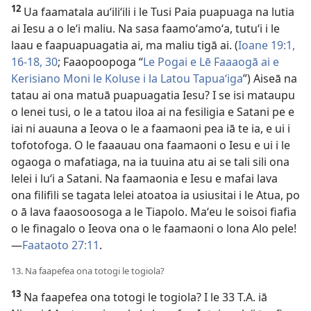
12
Ua faamatala auʻiliʻili i le Tusi Paia puapuaga na lutia
ai Iesu a o leʻi maliu. Na sasa faamoʻamoʻa, tutuʻi i le
laau e faapuapuagatia ai, ma maliu tigā ai. (
Ioane 19:1,
16-18,
30
; Faaopoopoga “
Le Pogai e Lē Faaaogā ai e
Kerisiano Moni le Koluse i la Latou Tapuaʻiga
”) Aiseā na
tatau ai ona matuā puapuagatia Iesu? I se isi mataupu
o lenei tusi, o le a tatou iloa ai na fesiligia e Satani pe e
iai ni auauna a Ieova o le a faamaoni pea iā te ia, e ui i
tofotofoga. O le faaauau ona faamaoni o Iesu e ui i le
ogaoga o mafatiaga, na ia tuuina atu ai se tali sili ona
lelei i luʻi a Satani. Na faamaonia e Iesu e mafai lava
ona filifili se tagata lelei atoatoa ia usiusitai i le Atua, po
o ā lava faaosoosoga a le Tiapolo. Maʻeu le soisoi fiafia
o le finagalo o Ieova ona o le faamaoni o lona Alo pele!
—
Faataoto 27:11
.
13. Na faapefea ona totogi le togiola?
13
Na faapefea ona totogi le togiola? I le 33 T.A. iā