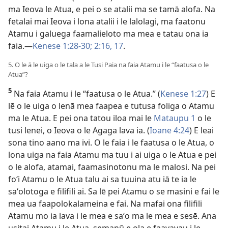
ma Ieova le Atua, e pei o se atalii ma se tamā alofa. Na
fetalai mai Ieova i lona atalii i le lalolagi, ma faatonu
Atamu i galuega faamalieloto ma mea e tatau ona ia
faia.—
Kenese 1:28-30;
2:16, 17
.
5. O le ā le uiga o le tala a le Tusi Paia na faia Atamu i le “faatusa o le
Atua”?
5
Na faia Atamu i le “faatusa o le Atua.” (
Kenese 1:27
) E
lē o le uiga o lenā mea faapea e tutusa foliga o Atamu
ma le Atua. E pei ona tatou iloa mai le
Mataupu 1
o le
tusi lenei, o Ieova o le Agaga lava ia. (
Ioane 4:24
) E leai
sona tino aano ma ivi. O le faia i le faatusa o le Atua, o
lona uiga na faia Atamu ma tuu i ai uiga o le Atua e pei
o le alofa, atamai, faamasinotonu ma le malosi. Na pei
foʻi Atamu o le Atua talu ai sa tuuina atu iā te ia le
saʻolotoga e filifili ai. Sa lē pei Atamu o se masini e fai le
mea ua faapolokalameina e fai. Na mafai ona filifili
Atamu mo ia lava i le mea e saʻo ma le mea e sesē. Ana
usitai Atamu i le Atua, semanū e ola e faavavau i le