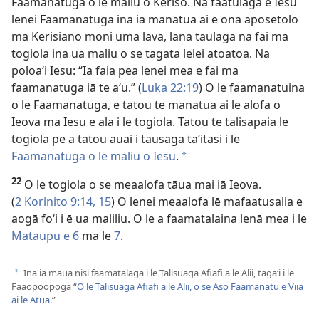
Faamanatuga o le maliu o Keriso. Na faatulaga e Iesu
lenei Faamanatuga ina ia manatua ai e ona aposetolo
ma Kerisiano moni uma lava, lana taulaga na fai ma
togiola ina ua maliu o se tagata lelei atoatoa. Na
poloaʻi Iesu: “Ia faia pea lenei mea e fai ma
faamanatuga iā te aʻu.” (
Luka 22:19
) O le faamanatuina
o le Faamanatuga, e tatou te manatua ai le alofa o
Ieova ma Iesu e ala i le togiola. Tatou te talisapaia le
togiola pe a tatou auai i tausaga taʻitasi i le
Faamanatuga o le maliu o Iesu
.
a
22
O le togiola o se meaalofa tāua mai iā Ieova.
(
2 Korinito 9:14, 15
) O lenei meaalofa lē mafaatusalia e
aogā foʻi i ē ua maliliu. O le a faamatalaina lenā mea i le
Mataupu e 6
ma le
7
.
Ina ia maua nisi faamatalaga i le Talisuaga Afiafi a le Alii, tagaʻi i le
a
Faaopoopoga “
O le Talisuaga Afiafi a le Alii, o se Aso Faamanatu e Viia
ai le Atua
.”