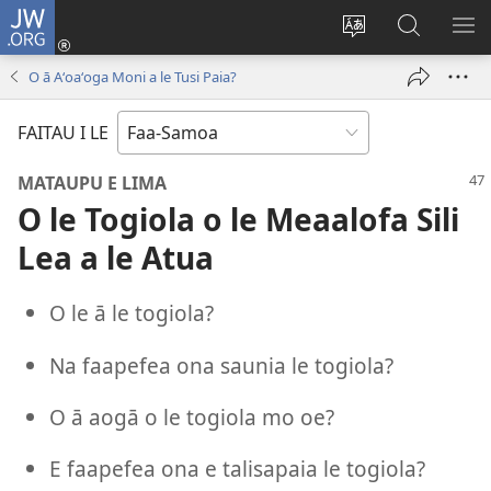
JW.ORG
Log
In
Sui
Suʻe
SH
(tatala
le
i
ME
O ā Aʻoaʻoga Moni a le Tusi Paia?
se
gagana
le
isi
o
JW.ORG
FAITAU I LE
polokalame)
le
upega
MATAUPU E LIMA
tafaʻilagi
O le Togiola o le Meaalofa Sili
Lea a le Atua
O le ā le togiola?
Na faapefea ona saunia le togiola?
O ā aogā o le togiola mo oe?
E faapefea ona e talisapaia le togiola?