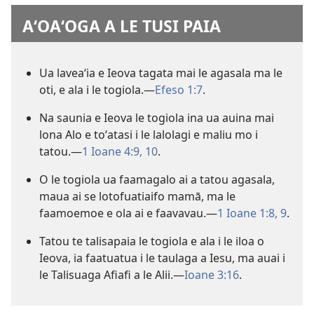
AʻOAʻOGA A LE TUSI PAIA
Ua laveaʻia e Ieova tagata mai le agasala ma le
oti, e ala i le togiola.—
Efeso 1:7
.
Na saunia e Ieova le togiola ina ua auina mai
lona Alo e toʻatasi i le lalolagi e maliu mo i
tatou.—
1 Ioane 4:9, 10
.
O le togiola ua faamagalo ai a tatou agasala,
maua ai se lotofuatiaifo mamā, ma le
faamoemoe e ola ai e faavavau.—
1 Ioane 1:8, 9
.
Tatou te talisapaia le togiola e ala i le iloa o
Ieova, ia faatuatua i le taulaga a Iesu, ma auai i
le Talisuaga Afiafi a le Alii.—
Ioane 3:16
.