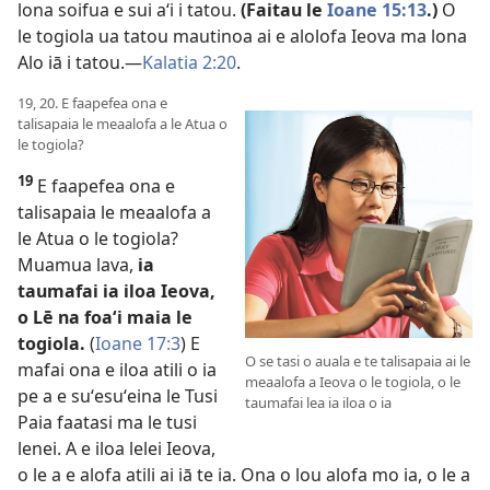
lona soifua e sui aʻi i tatou.
(Faitau le
Ioane 15:13
.)
O
le togiola ua tatou mautinoa ai e alolofa Ieova ma lona
Alo iā i tatou.—
Kalatia 2:20
.
19, 20. E faapefea ona e
talisapaia le meaalofa a le Atua o
le togiola?
19
E faapefea ona e
talisapaia le meaalofa a
le Atua o le togiola?
Muamua lava,
ia
taumafai ia iloa Ieova,
o Lē na foaʻi maia le
togiola.
(
Ioane 17:3
) E
O se tasi o auala e te talisapaia ai le
mafai ona e iloa atili o ia
meaalofa a Ieova o le togiola, o le
pe a e suʻesuʻeina le Tusi
taumafai lea ia iloa o ia
Paia faatasi ma le tusi
lenei. A e iloa lelei Ieova,
o le a e alofa atili ai iā te ia. Ona o lou alofa mo ia, o le a