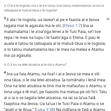
3. O le ā le togiola, ma o le ā e tatau ona tatou malamalama i ai ina ia
talisapaia le matuā tāua o le togiola?
3
E ala i le togiola, ua laveaʻi ai pe e faaola ai e
Ieova
tagata mai le agasala ma le oti. (
Efeso 1:7
) Ina ia
malamalama i le aʻoaʻoga lenei a le Tusi Paia, seʻi toe
tepa i le mea na tupu i le faatoʻaga o Etena. E pau le
auala e tatou te talisapaia ai le matuā tāua o le togiola,
o lo tatou malamalama lea i le mea na melea e Atamu
ina ua agasala.
4. O ā itu na lelei atoatoa ai le ola o Atamu?
4
Ina ua faia Atamu, na foaʻi i ai e Ieova se mea e sili
ona tāua, o le ola lelei atoatoa. Ia tomānatu i lenā mea.
Ona na lelei atoatoa le tino ma le mafaufau o Atamu, o
lona uiga e lē maʻi, pe faasolo ina matua pe oti foʻi. Talu
ai o ia o se tagata lelei atoatoa, na iai sa laʻua faiā
faapitoa ma Ieova. Ua taʻua i le Tusi Paia o Atamu o se
“atalii o le Atua.” (
Luka 3:38
) Na māfana le faiā a Atamu