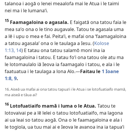
talanoa i aogā o lenei meaalofa mai le Atua i le taimi
nei ma i le lumanaʻi.
15
Faamagaloina o agasala.
E faigatā ona tatou faia le
mea saʻo ona o le tino augavale. Tatou te agasala uma
a lē i upu o mea e fai. Peitaʻi, e mafai ona ʻfaamagaloina
a tatou agasala’ ona o le taulaga a Iesu. (
Kolose
1:13, 14
) E tatau ona tatou salamō moni ina ia
faamagaloina i tatou. E tatau foʻi ona tatou ole atu ma
le lotomaulalo iā Ieova ia faamagalo i tatou, e ala i le
faatuatua i le taulaga a lona Alo.—
Faitau le
1 Ioane
1:8, 9
.
16. Aiseā ua mafai ai ona tatou tapuaʻi i le Atua i se lotofuatiaifo mamā,
ma aiseā e tāua ai?
16
Lotofuatiaifo mamā i luma o le Atua.
Tatou te
lotovaivai pe a lē lelei o tatou lotofuatiaifo, ma lagona
ai ua leai so tatou aogā. Ona o le faamagaloina e ala i
le togiola, ua tuu mai ai e Ieova le avanoa ina ia tapuaʻi