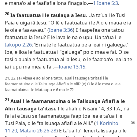
e manaʻo ai e faafiafia lona finagalo.—
1 Ioane 5:3
.
20
Ia faatuatua i le taulaga a Iesu.
Ua taʻua i le Tusi
Paia e uiga iā Iesu: “O lē e faatuatua i le Alo e maua e ia
le ola e faavavau.” (
Ioane 3:36
) E faapefea ona tatou
faatuatua iā Iesu? E lē lava le na o upu. Ua taʻua i le
Iakopo 2:26
: ʻE mate le faatuatua pe a leai ni galuega.’
Ioe, e iloa le faatuatua i “galuega” po o mea e fai. O se
tasi o auala e faatuatua ai iā Iesu, o le faaaʻoaʻo lea iā te
ia i upu ma mea e fai.—
Ioane 13:15
.
21, 22. (a) Aiseā e ao ai ona tatou auai i tausaga taʻitasi i le
faamanatuina o le Talisuaga Afiafi a le Alii? (e) O le ā le mea o le a
faamatalaina i le Mataupu e 6 ma le 7?
21
Auai i le faamanatuina o le Talisuaga Afiafi a le
Alii i tausaga taʻitasi.
I le afiafi o Nisani 14, 33 T.A., na
fai ai e Iesu se faamanatuga faapitoa lea e taʻua i le
Tusi Paia, o le “talisuaga afiafi a le Alii.” (
1 Korinito
11:20;
Mataio 26:26-28
) E taʻua foʻi lenei talisuaga o le