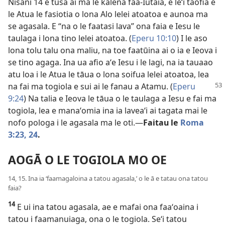
Nisani 14 e tusa ai ma le kalena faa-Iutaia, e leʻi taofia e
le Atua le fasiotia o lona Alo lelei atoatoa e aunoa ma
se agasala. E “na o le faatasi lava” ona faia e Iesu le
taulaga i lona tino lelei atoatoa. (
Eperu 10:10
) I le aso
lona tolu talu ona maliu, na toe faatūina ai o ia e Ieova i
se tino agaga. Ina ua afio aʻe Iesu i le lagi, na ia tauaao
atu loa i le Atua le tāua o lona soifua lelei atoatoa, lea
na fai ma togiola e sui ai le fanau a Atamu. (
Eperu
9:24
) Na talia e Ieova le tāua o le taulaga a Iesu e fai ma
togiola, lea e manaʻomia ina ia laveaʻi ai tagata mai le
nofo pologa i le agasala ma le oti.—
Faitau le
Roma
3:23, 24
.
AOGĀ O LE TOGIOLA MO OE
14, 15. Ina ia ʻfaamagaloina a tatou agasala,’ o le ā e tatau ona tatou
faia?
14
E ui ina tatou agasala, ae e mafai ona faaʻoaina i
tatou i faamanuiaga, ona o le togiola. Seʻi tatou