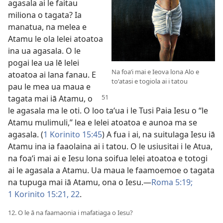
agasala ai le faitau
miliona o tagata? Ia
manatua, na melea e
Atamu le ola lelei atoatoa
ina ua agasala. O le
pogai lea ua lē lelei
Na foaʻi mai e Ieova lona Alo e
atoatoa ai lana fanau. E
toʻatasi e togiola ai i tatou
pau le mea ua maua e
tagata mai iā Atamu,
o
le agasala ma le oti. O loo taʻua i le Tusi Paia Iesu o “le
Atamu mulimuli,” lea e lelei atoatoa e aunoa ma se
agasala. (
1 Korinito 15:45
) A fua i ai, na suitulaga Iesu iā
Atamu ina ia faaolaina ai i tatou. O le usiusitai i le Atua,
na foaʻi mai ai e Iesu lona soifua lelei atoatoa e totogi
ai le agasala a Atamu. Ua maua le faamoemoe o tagata
na tupuga mai iā Atamu, ona o Iesu.—
Roma 5:19;
1 Korinito 15:21, 22
.
12. O le ā na faamaonia i mafatiaga o Iesu?