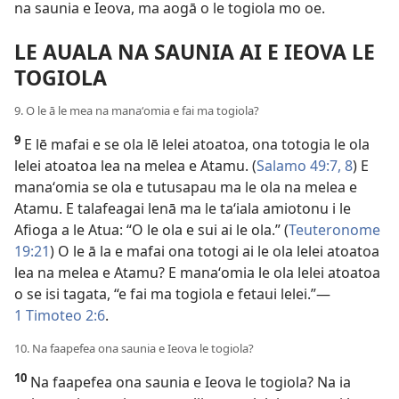
na saunia e Ieova, ma aogā o le togiola mo oe.
LE AUALA NA SAUNIA AI E IEOVA LE
TOGIOLA
9. O le ā le mea na manaʻomia e fai ma togiola?
9
E lē mafai e se ola lē lelei atoatoa, ona totogia le ola
lelei atoatoa lea na melea e Atamu. (
Salamo 49:7, 8
) E
manaʻomia se ola e tutusapau ma le ola na melea e
Atamu. E talafeagai lenā ma le taʻiala amiotonu i le
Afioga a le Atua: “O le ola e sui ai le ola.” (
Teuteronome
19:21
) O le ā la e mafai ona totogi ai le ola lelei atoatoa
lea na melea e Atamu? E manaʻomia le ola lelei atoatoa
o se isi tagata, “e fai ma togiola e fetaui lelei.”—
1 Timoteo 2:6
.
10. Na faapefea ona saunia e Ieova le togiola?
10
Na faapefea ona saunia e Ieova le togiola? Na ia