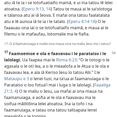
atu iā te ia i se lotofuatiaifo mamā, e ui ina tatou lē lelei
atoatoa. (
Eperu 9:13, 14
) Tatou te maua ai le saʻolotoga
e talanoa atu ai iā Ieova. E mafai ona tatou faalatalata
atu e lē aunoa iā te ia i le tatalo. (
Eperu 4:14-16
) O le
faaauau ona iai o se lotofuatiaifo mamā, e maua ai le
filemu o le mafaufau, lotomalie ma le fiafia.
17. O ā faamanuiaga e mafai ona maua ona na maliu Iesu mo i tatou?
17
Faamoemoe e ola e faavavau i le parataiso i le
lalolagi.
Ua faapea mai le
Roma 6:23
: “O le totogi o le
agasala o le oti lea, a o le meaalofa a le Atua o le ola e
faavavau lea, e ala iā Keriso Iesu lo tatou Alii.” I le
Mataupu e 3
o lenei tusi, na taʻua ai faamanuiaga o le
Parataiso o loo fotuaʻi mai i luga o le lalolagi. (
Faaaliga
21:3, 4
) O le maliu o Iesu, ua mafai ai ona maua na
faamanuiaga, e aofia ai le ola e faavavau ma le
soifua mālōlōina lelei atoatoa. Ina ia tofo i na
faamanuiaga, e tatau ona tatou talisapaia lenei
meaalofa o le togiola.