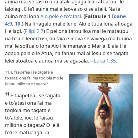
auina mai se tasi o ona atalii agaga lelei atoatoa i le
lalolagi. E leʻi auina mai e Ieova so o se atalii. Na ia
auina mai lona
Alo pele e toʻatasi
.
(Faitau le
1 Ioane
4:9, 10
.)
Na finagalo malie lenei Alo e tuua lona afioaga
i le lagi. (
Filipi 2:7
) E pei ona tatou iloa mai le mataupu
ua teʻa o lenei tusi, na faia e Ieova se vavega ma tuuina
mai le soifua o lona Alo i le manava o Maria. E ala i le
agaga paia o le Atua, na fanau mai ai Iesu o se tagata
lelei atoatoa e aunoa ma se agasala.—
Luka 1:35
.
11. E faapefea i se tagata e
toʻatasi ona fai ma togiola mo le
faitau miliona o tagata?
11
E faapefea i se tagata
e toʻatasi ona fai ma
togiola mo tagata e
toʻatele, ioe, le faitau
miliona o tagata? O le ā
foʻi le māfuaaga ua