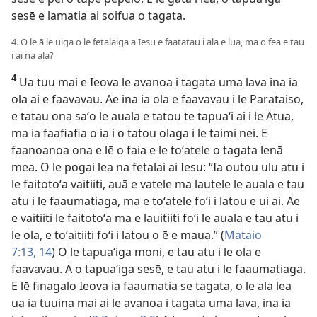
sesē e lamatia ai soifua o tagata.
4. O le ā le uiga o le fetalaiga a Iesu e faatatau i ala e lua, ma o fea e tau
i ai na ala?
4
Ua tuu mai e Ieova le avanoa i tagata uma lava ina ia
ola ai e faavavau. Ae ina ia ola e faavavau i le Parataiso,
e tatau ona saʻo le auala e tatou te tapuaʻi ai i le Atua,
ma ia faafiafia o ia i o tatou olaga i le taimi nei. E
faanoanoa ona e lē o faia e le toʻatele o tagata lenā
mea. O le pogai lea na fetalai ai Iesu: “Ia outou ulu atu i
le faitotoʻa vaitiiti, auā e vatele ma lautele le auala e tau
atu i le faaumatiaga, ma e toʻatele foʻi i latou e ui ai. Ae
e vaitiiti le faitotoʻa ma e lauitiiti foʻi le auala e tau atu i
le ola, e toʻaitiiti foʻi i latou o ē e maua.” (
Mataio
7:13, 14
) O le tapuaʻiga moni, e tau atu i le ola e
faavavau. A o tapuaʻiga sesē, e tau atu i le faaumatiaga.
E lē finagalo Ieova ia faaumatia se tagata, o le ala lea
ua ia tuuina mai ai le avanoa i tagata uma lava, ina ia