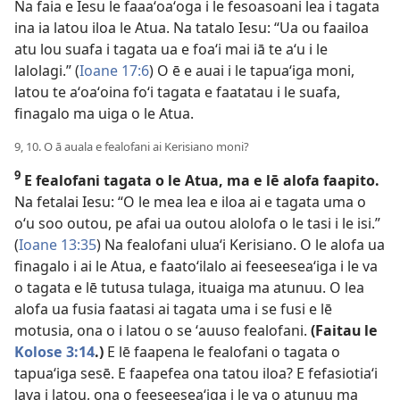
Na faia e Iesu le faaaʻoaʻoga i le fesoasoani lea i tagata
ina ia latou iloa le Atua. Na tatalo Iesu: “Ua ou faailoa
atu lou suafa i tagata ua e foaʻi mai iā te aʻu i le
lalolagi.” (
Ioane 17:6
) O ē e auai i le tapuaʻiga moni,
latou te aʻoaʻoina foʻi tagata e faatatau i le suafa,
finagalo ma uiga o le Atua.
9, 10. O ā auala e fealofani ai Kerisiano moni?
9
E fealofani tagata o le Atua, ma e lē alofa faapito.
Na fetalai Iesu: “O le mea lea e iloa ai e tagata uma o
oʻu soo outou, pe afai ua outou alolofa o le tasi i le isi.”
(
Ioane 13:35
) Na fealofani uluaʻi Kerisiano. O le alofa ua
finagalo i ai le Atua, e faatoʻilalo ai feeseeseaʻiga i le va
o tagata e lē tutusa tulaga, ituaiga ma atunuu. O lea
alofa ua fusia faatasi ai tagata uma i se fusi e lē
motusia, ona o i latou o se ʻauuso fealofani.
(Faitau le
Kolose 3:14
.)
E lē faapena le fealofani o tagata o
tapuaʻiga sesē. E faapefea ona tatou iloa? E fefasiotiaʻi
lava i latou, ona o feeseeseaʻiga i le va o atunuu ma