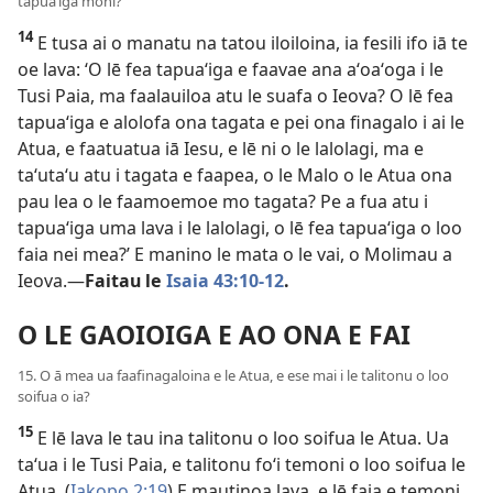
tapuaʻiga moni?
14
E tusa ai o manatu na tatou iloiloina, ia fesili ifo iā te
oe lava: ʻO lē fea tapuaʻiga e faavae ana aʻoaʻoga i le
Tusi Paia, ma faalauiloa atu le suafa o Ieova? O lē fea
tapuaʻiga e alolofa ona tagata e pei ona finagalo i ai le
Atua, e faatuatua iā Iesu, e lē ni o le lalolagi, ma e
taʻutaʻu atu i tagata e faapea, o le Malo o le Atua ona
pau lea o le faamoemoe mo tagata? Pe a fua atu i
tapuaʻiga uma lava i le lalolagi, o lē fea tapuaʻiga o loo
faia nei mea?’ E manino le mata o le vai, o Molimau a
Ieova.—
Faitau le
Isaia 43:10-12
.
O LE GAOIOIGA E AO ONA E FAI
15. O ā mea ua faafinagaloina e le Atua, e ese mai i le talitonu o loo
soifua o ia?
15
E lē lava le tau ina talitonu o loo soifua le Atua. Ua
taʻua i le Tusi Paia, e talitonu foʻi temoni o loo soifua le
Atua. (
Iakopo 2:19
) E mautinoa lava, e lē faia e temoni