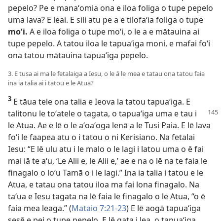
pepelo? Pe e manaʻomia ona e iloa foliga o tupe pepelo
uma lava? E leai. E sili atu pe a e tilofaʻia foliga o tupe
moʻi.
A e iloa foliga o tupe moʻi, o le a e mātauina ai
tupe pepelo. A tatou iloa le tapuaʻiga moni, e mafai foʻi
ona tatou mātauina tapuaʻiga pepelo.
3. E tusa ai ma le fetalaiga a Iesu, o le ā le mea e tatau ona tatou faia
ina ia talia ai i tatou e le Atua?
3
E tāua tele ona talia e Ieova la tatou tapuaʻiga. E
talitonu
le toʻatele o tagata, o tapuaʻiga uma e tau i
le Atua. Ae e lē o le aʻoaʻoga lenā a le Tusi Paia. E lē lava
foʻi le faapea atu o i tatou o ni Kerisiano. Na fetalai
Iesu: “E lē ulu atu i le malo o le lagi i latou uma o ē fai
mai iā te aʻu, ʻLe Alii e, le Alii e,’ ae e na o lē na te faia le
finagalo o loʻu Tamā o i le lagi.” Ina ia talia i tatou e le
Atua, e tatau ona tatou iloa ma fai lona finagalo. Na
taʻua e Iesu tagata na lē faia le finagalo o le Atua, “o ē
faia mea leaga.” (
Mataio 7:21-23
) E lē aogā tapuaʻiga
sesē e pei o tupe pepelo. E lē gata i lea, o tapuaʻiga