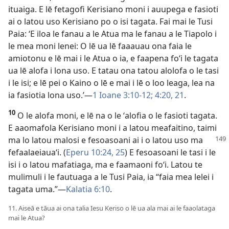
ituaiga. E lē fetagofi Kerisiano moni i auupega e fasioti
ai o latou uso Kerisiano po o isi tagata. Fai mai le Tusi
Paia: ʻE iloa le fanau a le Atua ma le fanau a le Tiapolo i
le mea moni lenei: O lē ua lē faaauau ona faia le
amiotonu e lē mai i le Atua o ia, e faapena foʻi le tagata
ua lē alofa i lona uso. E tatau ona tatou alolofa o le tasi
i le isi; e lē pei o Kaino o lē e mai i lē o loo leaga, lea na
ia fasiotia lona uso.’—
1 Ioane 3:10-12;
4:20, 21
.
10
O le alofa moni, e lē na o le ʻalofia o le fasioti tagata.
E aaomafola Kerisiano moni i a latou meafaitino, taimi
ma lo latou malosi e fesoasoani ai i o latou uso ma
fefaalaeiauaʻi. (
Eperu 10:24, 25
) E fesoasoani le tasi i le
isi i o latou mafatiaga, ma e faamaoni foʻi. Latou te
mulimuli i le fautuaga a le Tusi Paia, ia “faia mea lelei i
tagata uma.”—
Kalatia 6:10
.
11. Aiseā e tāua ai ona talia Iesu Keriso o lē ua ala mai ai le faaolataga
mai le Atua?