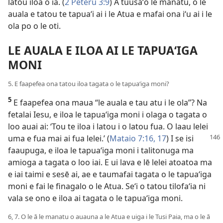
latou iloa o ia. (
2 Peteru 3:9
) A tuusaʻo le manatu, o le
auala e tatou te tapuaʻi ai i le Atua e mafai ona iʻu ai i le
ola po o le oti.
LE AUALA E ILOA AI LE TAPUAʻIGA
MONI
5. E faapefea ona tatou iloa tagata o le tapuaʻiga moni?
5
E faapefea ona maua “le auala e tau atu i le ola”? Na
fetalai Iesu, e iloa le tapuaʻiga moni i olaga o tagata o
loo auai ai: ʻTou te iloa i latou i o latou fua. O laau lelei
uma
e fua mai ai fua lelei.’ (
Mataio 7:16, 17
) I se isi
faaupuga, e iloa le tapuaʻiga moni i talitonuga ma
amioga a tagata o loo iai. E ui lava e lē lelei atoatoa ma
e iai taimi e sesē ai, ae e taumafai tagata o le tapuaʻiga
moni e fai le finagalo o le Atua. Seʻi o tatou tilofaʻia ni
vala se ono e iloa ai tagata o le tapuaʻiga moni.
6, 7. O le ā le manatu o auauna a le Atua e uiga i le Tusi Paia, ma o le ā