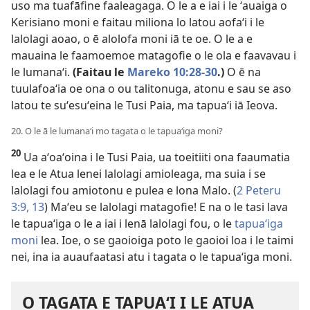
uso ma tuafāfine faaleagaga. O le a e iai i le ʻauaiga o
Kerisiano moni e faitau miliona lo latou aofaʻi i le
lalolagi aoao, o ē alolofa moni iā te oe. O le a e
mauaina le faamoemoe matagofie o le ola e faavavau i
le lumanaʻi.
(Faitau le
Mareko 10:28-30
.)
O ē na
tuulafoaʻia oe ona o ou talitonuga, atonu e sau se aso
latou te suʻesuʻeina le Tusi Paia, ma tapuaʻi iā Ieova.
20. O le ā le lumanaʻi mo tagata o le tapuaʻiga moni?
20
Ua aʻoaʻoina i le Tusi Paia, ua toeitiiti ona faaumatia
lea e le Atua lenei lalolagi amioleaga, ma suia i se
lalolagi fou amiotonu e pulea e lona Malo. (
2 Peteru
3:9,
13
) Maʻeu se lalolagi matagofie! E na o le tasi lava
le tapuaʻiga o le a iai i lenā lalolagi fou, o le
tapuaʻiga
moni
lea. Ioe, o se gaoioiga poto le gaoioi loa i le taimi
nei, ina ia auaufaatasi atu i tagata o le tapuaʻiga moni.
O TAGATA E TAPUAʻI I LE ATUA