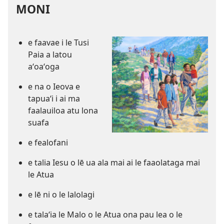
MONI
e faavae i le Tusi
Paia a latou
aʻoaʻoga
e na o Ieova e
tapuaʻi i ai ma
faalauiloa atu lona
suafa
e fealofani
e talia Iesu o lē ua ala mai ai le faaolataga mai
le Atua
e lē ni o le lalolagi
e talaʻia le Malo o le Atua ona pau lea o le