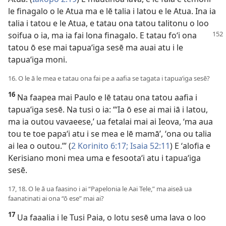
le finagalo o le Atua ma e lē talia i latou e le Atua. Ina ia
talia i tatou e le Atua, e tatau ona tatou talitonu o loo
soifua o
ia, ma ia fai lona finagalo. E tatau foʻi ona
tatou ō ese mai tapuaʻiga sesē ma auai atu i le
tapuaʻiga moni.
16. O le ā le mea e tatau ona fai pe a aafia se tagata i tapuaʻiga sesē?
16
Na faapea mai Paulo e lē tatau ona tatou aafia i
tapuaʻiga sesē. Na tusi o ia: “ʻIa ō ese ai mai iā i latou,
ma ia outou vavaeese,’ ua fetalai mai ai Ieova, ʻma aua
tou te toe papaʻi atu i se mea e lē mamā’, ʻona ou talia
ai lea o outou.’” (
2 Korinito 6:17;
Isaia 52:11
) E ʻalofia e
Kerisiano moni mea uma e fesootaʻi atu i tapuaʻiga
sesē.
17, 18. O le ā ua faasino i ai “Papelonia le Aai Tele,” ma aiseā ua
faanatinati ai ona “ō ese” mai ai?
17
Ua faaalia i le Tusi Paia, o lotu sesē uma lava o loo