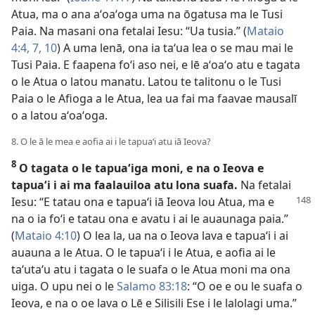
Atua, ma o ana aʻoaʻoga uma na ōgatusa ma le Tusi
Paia. Na masani ona fetalai Iesu: “Ua tusia.” (
Mataio
4:4,
7,
10
) A uma lenā, ona ia taʻua lea o se mau mai le
Tusi Paia. E faapena foʻi aso nei, e lē aʻoaʻo atu e tagata
o le Atua o latou manatu. Latou te talitonu o le Tusi
Paia o le Afioga a le Atua, lea ua fai ma faavae mausalī
o a latou aʻoaʻoga.
8. O le ā le mea e aofia ai i le tapuaʻi atu iā Ieova?
8
O tagata o le tapuaʻiga moni, e na o Ieova e
tapuaʻi i ai ma faalauiloa atu lona suafa.
Na fetalai
Iesu: “E tatau
ona e tapuaʻi iā Ieova lou Atua, ma e
na o ia foʻi e tatau ona e avatu i ai le auaunaga paia.”
(
Mataio 4:10
) O lea la, ua na o Ieova lava e tapuaʻi i ai
auauna a le Atua. O le tapuaʻi i le Atua, e aofia ai le
taʻutaʻu atu i tagata o le suafa o le Atua moni ma ona
uiga. O upu nei o le
Salamo 83:18
: “O oe e ou le suafa o
Ieova, e na o oe lava o Lē e Silisili Ese i le lalolagi uma.”