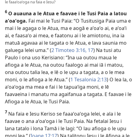
le faaaʻoaʻoga na faia e Iesu?
6
O auauna a le Atua e faavae i le Tusi Paia a latou
aʻoaʻoga.
Fai mai le Tusi Paia: “O Tusitusiga Paia uma e
mai i le agaga o le Atua, ma e aogā e aʻoaʻo ai, e aʻoaʻi
ai, e faasaʻo ai mea, e faatonu ai i le amiotonu, ina ia
matuā agavaa ai le tagata o le Atua, e lava saunia mo
galuega lelei uma.” (
2 Timoteo 3:16, 17
) Na tusi atu
Paulo i ona uso Kerisiano: “Ina ua outou maua le
afioga a le Atua, na outou faalogo ai mai iā i matou,
ona outou talia lea, e lē o le upu a tagata, a o le mea
moni, o le afioga a le Atua.” (
1 Tesalonia 2:13
) O lea la, o
aʻoaʻoga ma mea e fai i le tapuaʻiga moni, e lē
faavaeina i manatu ma agaifanua a tagata. E faavae i le
Afioga a le Atua, le Tusi Paia.
7
Na faia e Iesu Keriso se faaaʻoaʻoga lelei, e ala i le
faavae o ana aʻoaʻoga i le Tusi Paia. Na fetalai Iesu i
lana tatalo i lona Tamā i le lagi: “O lau afioga o le upu
moni lea.” (
Ioane 17:17
) Na talitonu Iesu i le Afioga a le