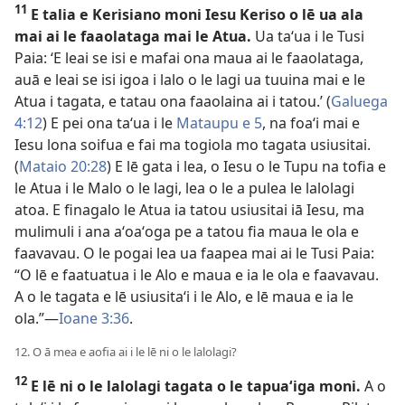
11
E talia e Kerisiano moni Iesu Keriso o lē ua ala
mai ai le faaolataga mai le Atua.
Ua taʻua i le Tusi
Paia: ʻE leai se isi e mafai ona maua ai le faaolataga,
auā e leai se isi igoa i lalo o le lagi ua tuuina mai e le
Atua i tagata, e tatau ona faaolaina ai i tatou.’ (
Galuega
4:12
) E pei ona taʻua i le
Mataupu e 5
, na foaʻi mai e
Iesu lona soifua e fai ma togiola mo tagata usiusitai.
(
Mataio 20:28
) E lē gata i lea, o Iesu o le Tupu na tofia e
le Atua i le Malo o le lagi, lea o le a pulea le lalolagi
atoa. E finagalo le Atua ia tatou usiusitai iā Iesu, ma
mulimuli i ana aʻoaʻoga pe a tatou fia maua le ola e
faavavau. O le pogai lea ua faapea mai ai le Tusi Paia:
“O lē e faatuatua i le Alo e maua e ia le ola e faavavau.
A o le tagata e lē usiusitaʻi i le Alo, e lē maua e ia le
ola.”—
Ioane 3:36
.
12. O ā mea e aofia ai i le lē ni o le lalolagi?
12
E lē ni o le lalolagi tagata o le tapuaʻiga moni.
A o