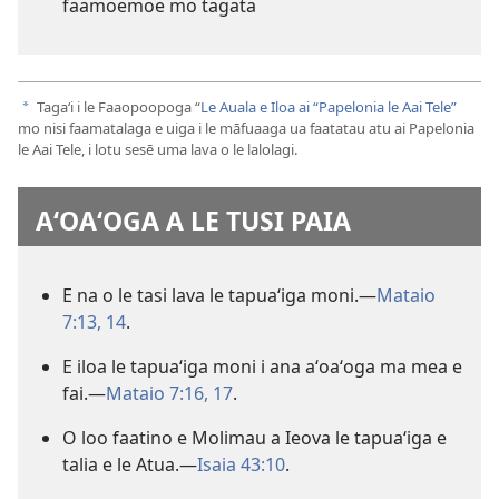
faamoemoe mo tagata
Tagaʻi i le Faaopoopoga “
Le Auala e Iloa ai “Papelonia le Aai Tele”
a
mo nisi faamatalaga e uiga i le māfuaaga ua faatatau atu ai Papelonia
le Aai Tele, i lotu sesē uma lava o le lalolagi.
AʻOAʻOGA A LE TUSI PAIA
E na o le tasi lava le tapuaʻiga moni.​—
Mataio
7:13, 14
.
E iloa le tapuaʻiga moni i ana aʻoaʻoga ma mea e
fai.​—
Mataio 7:16, 17
.
O loo faatino e Molimau a Ieova le tapuaʻiga e
talia e le Atua.​—
Isaia 43:10
.