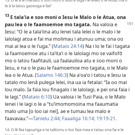
le ā la latou gaoioiga e fai?
13
E talaʻia e soo moni o Iesu le Malo o le Atua, ona
pau lea o le faamoemoe mo tagata.
Na valoia e
Iesu: “O le a talaʻiina atu lenei tala lelei o le malo i le
lalolagi atoa e fai ma molimau i atunuu uma; ona oo
mai ai lea o le iʻuga.” (
Mataio 24:14
) Na i lo le fai i tagata
ia faamoemoe atu i taʻitaʻi o le lalolagi mo se vaifofō
mo o latou faafitauli, ua faalauiloa atu e soo moni o
Iesu, e na o le pau le faamoemoe mo tagata, o le Malo
lea o le Atua. (
Salamo 146:3
) Na aʻoaʻo i tatou e Iesu ia
tatalo mo lenā pulega lelei, ina ua ia fetalai: “Ia oo mai
lou malo. Ia faia lou finagalo i le lalolagi, e pei ona faia i
le lagi.” (
Mataio 6:10
) Ua valoia i le Tusi Paia, o le Malo
lenei i le lagi o le a “tuʻimomomoina ma faaumatia
malo uma [o loo iai nei], ae e tumau lea malo e
faavavau.”—
Tanielu 2:44;
Faaaliga 16:14;
19:19-21
.
14. O lē fea tapuaʻiga e te talitonu o loo faia mea e tatau ona fai e le