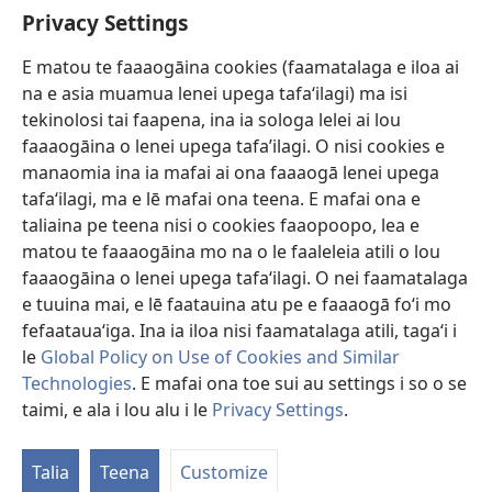
Faamatalaga mo Ofisa o le Malo
Privacy Settings
Fesoasoani
E matou te faaaogāina cookies (faamatalaga e iloa ai
na e asia muamua lenei upega tafaʻilagi) ma isi
Foa'i Tauofo
tekinolosi tai faapena, ina ia sologa lelei ai lou
(tatala
se
faaaogāina o lenei upega tafa’ilagi. O nisi cookies e
isi
Lomiga Faale-Tusi Paia I LE INITANETI™
manaomia ina ia mafai ai ona faaaogā lenei upega
(tatala
polokalame)
tafaʻilagi, ma e lē mafai ona teena. E mafai ona e
se
®
JW Hub
isi
taliaina pe teena nisi o cookies faaopoopo, lea e
(tatala
polokalame)
matou te faaaogāina mo na o le faaleleia atili o lou
se
App o le
JW Library
isi
faaaogāina o lenei upega tafaʻilagi. O nei faamatalaga
polokalame)
e tuuina mai, e lē faatauina atu pe e faaaogā foʻi mo
fefaatauaʻiga. Ina ia iloa nisi faamatalaga atili, tagaʻi i
le
Global Policy on Use of Cookies and Similar
Copyright
© 2026 Watch Tower Bible and Tract Society of Pennsylvania.
Technologies
. E mafai ona toe sui au settings i so o se
AIĀIGA MO LE FAAAOGĀINA
|
MALIEGA FAALETULAFONO
|
PRIVACY
taimi, e ala i lou alu i le
Privacy Settings
.
Fa
SETTINGS
le
Talia
Teena
Customize
Lis