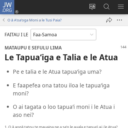
JW.ORG
Log
In
Sui
Suʻe
SH
(tatala
le
i
ME
O ā Aʻoaʻoga Moni a le Tusi Paia?
se
gagana
le
isi
o
JW.ORG
FAITAU I LE
polokalame)
le
upega
MATAUPU E SEFULU LIMA
tafaʻilagi
Le Tapuaʻiga e Talia e le Atua
Pe e talia e le Atua tapuaʻiga uma?
E faapefea ona tatou iloa le tapuaʻiga
moni?
O ai tagata o loo tapuaʻi moni i le Atua i
aso nei?
1. O ā aogā tatou te mauaina pe a saʻo le auala e tapuaʻi ai i le Atua?