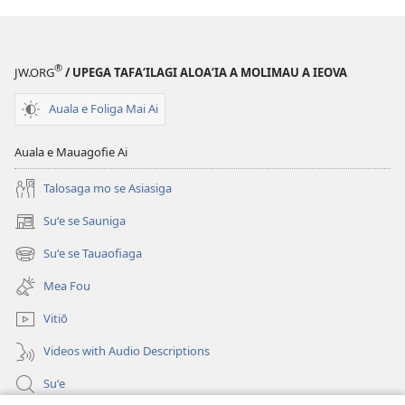
Aʻoaʻoga
Moni
a
®
JW.ORG
/ UPEGA TAFA‘ILAGI ALOA‘IA A MOLIMAU A IEOVA
le
Tusi
Auala e Foliga Mai Ai
Paia?
Auala e Mauagofie Ai
Talosaga mo se Asiasiga
Suʻe se Sauniga
(tatala
se
Suʻe se Tauaofiaga
(tatala
isi
se
polokalame)
Mea Fou
isi
polokalame)
Vitiō
Videos with Audio Descriptions
Suʻe