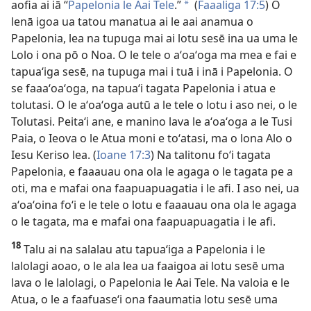
aofia ai iā “
Papelonia le Aai Tele
.”
(
Faaaliga 17:5
) O
a
lenā igoa ua tatou manatua ai le aai anamua o
Papelonia, lea na tupuga mai ai lotu sesē ina ua uma le
Lolo i ona pō o Noa. O le tele o aʻoaʻoga ma mea e fai e
tapuaʻiga sesē, na tupuga mai i tuā i inā i Papelonia. O
se faaaʻoaʻoga, na tapuaʻi tagata Papelonia i atua e
tolutasi. O le aʻoaʻoga autū a le tele o lotu i aso nei, o le
Tolutasi. Peitaʻi ane, e manino lava le aʻoaʻoga a le Tusi
Paia, o Ieova o le Atua moni e toʻatasi, ma o lona Alo o
Iesu Keriso lea. (
Ioane 17:3
) Na talitonu foʻi tagata
Papelonia, e faaauau ona ola le agaga o le tagata pe a
oti, ma e mafai ona faapuapuagatia i le afi. I aso nei, ua
aʻoaʻoina foʻi e le tele o lotu e faaauau ona ola le agaga
o le tagata, ma e mafai ona faapuapuagatia i le afi.
18
Talu ai na salalau atu tapuaʻiga a Papelonia i le
lalolagi aoao, o le ala lea ua faaigoa ai lotu sesē uma
lava o le lalolagi, o Papelonia le Aai Tele. Na valoia e le
Atua, o le a faafuaseʻi ona faaumatia lotu sesē uma