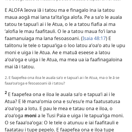
E ALOFA Ieova iā i tatou ma e finagalo ina ia tatou
maua aogā mai lana taʻitaʻiga alofa. Pe a saʻo le auala
tatou te tapuaʻi ai i le Atua, o le a tatou fiafia ai ma
ʻalofia le mau faafitauli. O le a tatou maua foʻi lana
faamanuiaga ma lana fesoasoani. (
Isaia 48:17
) E
talitonu le tele o tapuaʻiga o loo latou aʻoaʻo atu le upu
moni e uiga i le Atua. Ae e matuā eseese a latou
aʻoaʻoga e uiga i le Atua, ma mea ua ia faafinagaloina
mai iā i tatou.
2. E faapefea ona iloa le auala saʻo e tapuaʻi ai i le Atua, ma o le ā se
faaaʻoaʻoga e fesoasoani iā i tatou?
2
E faapefea ona e iloa le auala saʻo e tapuaʻi ai i le
Atua? E lē manaʻomia ona e suʻesuʻe ma faatusatusa
aʻoaʻoga a lotu. E pau le mea e tatau ona e iloa, o
aʻoaʻoga
moni
a le Tusi Paia e uiga i le tapuaʻiga moni.
O se faaaʻoaʻoga: O le tele o atunuu e iai faafitauli e
faatatau i tupe pepelo. E faapefea ona e iloa tupe