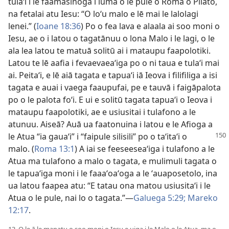
tulaʻi i le faamasinoga i luma o le pule o Roma o Pilato,
na fetalai atu Iesu: “O loʻu malo e lē mai le lalolagi
lenei.” (
Ioane 18:36
) Po o fea lava e alaala ai soo moni o
Iesu, ae o i latou o tagatānuu o lona Malo i le lagi, o le
ala lea latou te matuā solitū ai i mataupu faapolotiki.
Latou te lē aafia i fevaevaeaʻiga po o ni taua e tulaʻi mai
ai. Peitaʻi, e lē aiā tagata e tapuaʻi iā Ieova i filifiliga a isi
tagata e auai i vaega faaupufai, pe e tauvā i faigāpalota
po o le palota foʻi. E ui e solitū tagata tapuaʻi o Ieova i
mataupu faapolotiki, ae e usiusitai i tulafono a le
atunuu. Aiseā? Auā ua faatonuina i latou e le Afioga a
le Atua “ia gauaʻi” i “faipule silisili” po o
taʻitaʻi o
malo. (
Roma 13:1
) A iai se feeseeseaʻiga i tulafono a le
Atua ma tulafono a malo o tagata, e mulimuli tagata o
le tapuaʻiga moni i le faaaʻoaʻoga a le ʻauaposetolo, ina
ua latou faapea atu: “E tatau ona matou usiusitaʻi i le
Atua o le pule, nai lo o tagata.”—
Galuega 5:29;
Mareko
12:17
.
13. O le ā le manatu o soo moni o Iesu e uiga i le Malo o le Atua, ma o