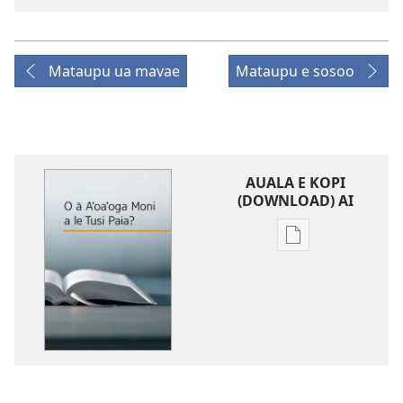
Mataupu ua mavae
Mataupu e sosoo
AUALA E KOPI
(DOWNLOAD) AI
Vaega
e
kopi
ai
se
lomiga
O
ā