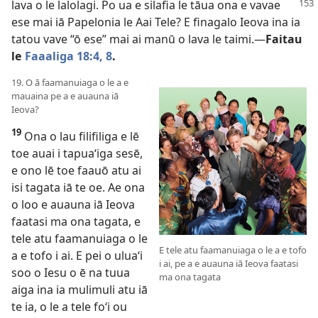
lava o le lalolagi.
Po ua e silafia le tāua ona e vavae
ese mai iā Papelonia le Aai Tele? E finagalo Ieova ina ia
tatou vave “ō ese” mai ai manū o lava le taimi.—
Faitau
le
Faaaliga 18:4,
8
.
19. O ā faamanuiaga o le a e
mauaina pe a e auauna iā
Ieova?
19
Ona o lau filifiliga e lē
toe auai i tapuaʻiga sesē,
e ono lē toe faauō atu ai
isi tagata iā te oe. Ae ona
o loo e auauna iā Ieova
faatasi ma ona tagata, e
tele atu faamanuiaga o le
E tele atu faamanuiaga o le a e tofo
a e tofo i ai. E pei o uluaʻi
i ai, pe a e auauna iā Ieova faatasi
soo o Iesu o ē na tuua
ma ona tagata
aiga ina ia mulimuli atu iā
te ia, o le a tele foʻi ou