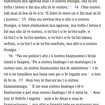
faautauta ma agavaa mai i o outou ituaiga, ina ia ou
+
14
tofia i latou e fai ma ulu iā te outou.’
Ona outou
tali mai ai lea iā te aʻu: ‘E lelei le mea ua e fai mai ai iā
15
i matou.’
Ona ou aveina lea o ulu o o outou
ituaiga, o tane atamamai ma agavaa, ma tofia i latou e
fai ma ulu iā te outou, o ta‘ita‘i o le taʻitoʻaafe, o
ta‘ita‘i o le taʻitoʻaselau, o ta‘ita‘i o le taʻitoʻalima
sefulu, o ta‘ita‘i o le taʻitoʻasefulu, ma alii o o outou
+
ituaiga.
16
“Na ou poloaʻi atu i o outou faamasino i lenā
taimi e faapea, ‘Pe a outou faalogo i se mataupu i o
+
outou uso, ia outou faamasino ma le amiotonu
i le
+
vā o se tamāloa ma lona uso po o le tagata ese
o loo
17
iā te ia.
Aua tou te faaʻauʻau i a outou
+
faamasinoga.
E ao ona outou faalogo i lē e
+
faatauvaa e pei ona outou faalogo i lē e aloaʻia.
Aua
+
tou te fefefe i tagata
auā o le Atua e ona le
+
faamasinoga;
ma afai e faigatā tele se mataupu mo