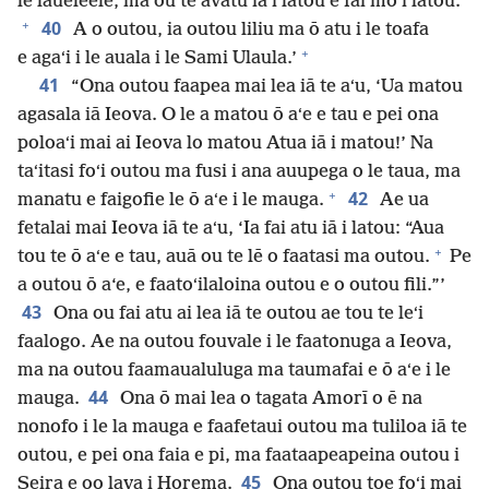
le laueleele, ma ou te avatu iā i latou e fai mo i latou.
+
40
A o outou, ia outou liliu ma ō atu i le toafa
+
e agaʻi i le auala i le Sami Ulaula.’
41
“Ona outou faapea mai lea iā te aʻu, ‘Ua matou
agasala iā Ieova. O le a matou ō aʻe e tau e pei ona
poloaʻi mai ai Ieova lo matou Atua iā i matou!’ Na
taʻitasi foʻi outou ma fusi i ana auupega o le taua, ma
+
42
manatu e faigofie le ō aʻe i le mauga.
Ae ua
fetalai mai Ieova iā te aʻu, ‘Ia fai atu iā i latou: “Aua
+
tou te ō aʻe e tau, auā ou te lē o faatasi ma outou.
Pe
a outou ō a‘e, e faatoʻilaloina outou e o outou fili.”’
43
Ona ou fai atu ai lea iā te outou ae tou te leʻi
faalogo. Ae na outou fouvale i le faatonuga a Ieova,
ma na outou faamaualuluga ma taumafai e ō aʻe i le
44
mauga.
Ona ō mai lea o tagata Amorī o ē na
nonofo i le la mauga e faafetaui outou ma tuliloa iā te
outou, e pei ona faia e pi, ma faataapeapeina outou i
45
Seira e oo lava i Horema.
Ona outou toe foʻi mai