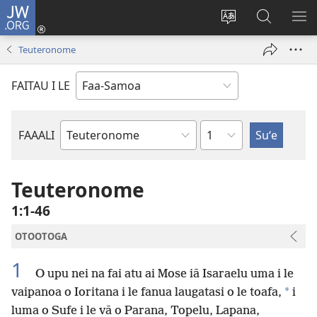
JW.ORG
Log
In
Sui
Suʻe
SH
(tatala
le
i
ME
Teuteronome
se
gagana
le
isi
o
JW.ORG
FAITAU I LE
polokalame)
le
upega
tafaʻilagi
Mataupu
FAAALI
Tusi
o
le
Teuteronome
Tusi
1:1-46
Paia
OTOOTOGA
1
O upu nei na fai atu ai Mose iā Isaraelu uma i le
*
vaipanoa o Ioritana i le fanua laugatasi o le toafa,
i
luma o Sufe i le vā o Parana, Topelu, Lapana,