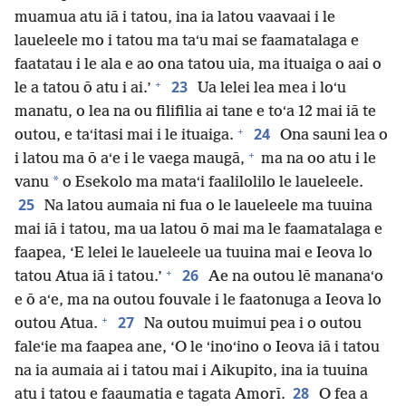
muamua atu iā i tatou, ina ia latou vaavaai i le
laueleele mo i tatou ma taʻu mai se faamatalaga e
faatatau i le ala e ao ona tatou uia, ma ituaiga o aai o
+
23
le a tatou ō atu i ai.’
Ua lelei lea mea i loʻu
manatu, o lea na ou filifilia ai tane e toʻa 12 mai iā te
+
24
outou, e taʻitasi mai i le ituaiga.
Ona sauni lea o
+
i latou ma ō aʻe i le vaega maugā,
ma na oo atu i le
*
vanu
o Esekolo ma mataʻi faalilolilo le laueleele.
25
Na latou aumaia ni fua o le laueleele ma tuuina
mai iā i tatou, ma ua latou ō mai ma le faamatalaga e
faapea, ‘E lelei le laueleele ua tuuina mai e Ieova lo
+
26
tatou Atua iā i tatou.’
Ae na outou lē mananaʻo
e ō aʻe, ma na outou fouvale i le faatonuga a Ieova lo
+
27
outou Atua.
Na outou muimui pea i o outou
faleʻie ma faapea ane, ‘O le ʻinoʻino o Ieova iā i tatou
na ia aumaia ai i tatou mai i Aikupito, ina ia tuuina
28
atu i tatou e faaumatia e tagata Amorī.
O fea a