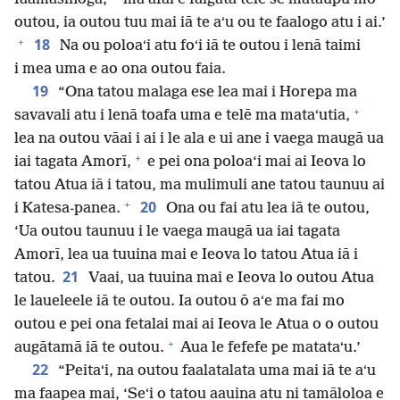
outou, ia outou tuu mai iā te aʻu ou te faalogo atu i ai.’
+
18
Na ou poloaʻi atu foʻi iā te outou i lenā taimi
i mea uma e ao ona outou faia.
19
“Ona tatou malaga ese lea mai i Horepa ma
+
savavali atu i lenā toafa uma e telē ma mataʻutia,
lea na outou vāai i ai i le ala e ui ane i vaega maugā ua
+
iai tagata Amorī,
e pei ona poloa‘i mai ai Ieova lo
tatou Atua iā i tatou, ma mulimuli ane tatou taunuu ai
+
20
i Katesa-panea.
Ona ou fai atu lea iā te outou,
‘Ua outou taunuu i le vaega maugā ua iai tagata
Amorī, lea ua tuuina mai e Ieova lo tatou Atua iā i
21
tatou.
Vaai, ua tuuina mai e Ieova lo outou Atua
le laueleele iā te outou. Ia outou ō aʻe ma fai mo
outou e pei ona fetalai mai ai Ieova le Atua o o outou
+
augātamā iā te outou.
Aua le fefefe pe matataʻu.’
22
“Peitaʻi, na outou faalatalata uma mai iā te aʻu
ma faapea mai, ‘Seʻi o tatou aauina atu ni tamāloloa e