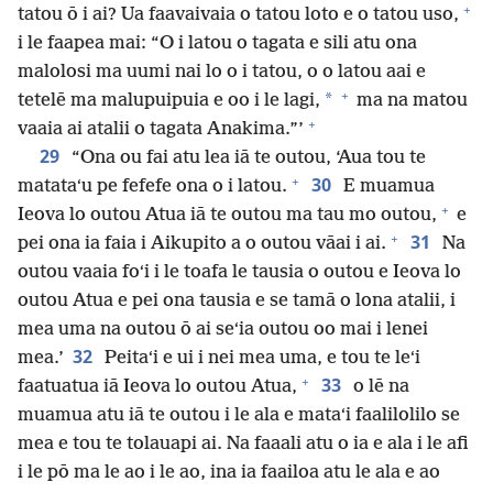
+
tatou ō i ai? Ua faavaivaia o tatou loto e o tatou uso,
i le faapea mai: “O i latou o tagata e sili atu ona
malolosi ma uumi nai lo o i tatou, o o latou aai e
+
*
tetelē ma malupuipuia e oo i le lagi,
ma na matou
+
vaaia ai atalii o tagata Anakima.”’
29
“Ona ou fai atu lea iā te outou, ‘Aua tou te
+
30
matataʻu pe fefefe ona o i latou.
E muamua
+
Ieova lo outou Atua iā te outou ma tau mo outou,
e
+
31
pei ona ia faia i Aikupito a o outou vāai i ai.
Na
outou vaaia foʻi i le toafa le tausia o outou e Ieova lo
outou Atua e pei ona tausia e se tamā o lona atalii, i
mea uma na outou ō ai seʻia outou oo mai i lenei
32
mea.’
Peitaʻi e ui i nei mea uma, e tou te leʻi
+
33
faatuatua iā Ieova lo outou Atua,
o lē na
muamua atu iā te outou i le ala e mataʻi faalilolilo se
mea e tou te tolauapi ai. Na faaali atu o ia e ala i le afi
i le pō ma le ao i le ao, ina ia faailoa atu le ala e ao