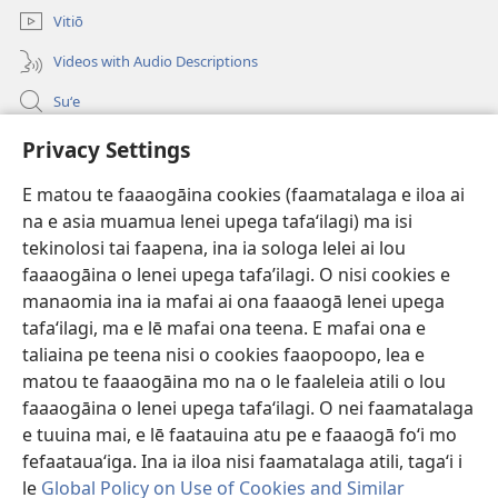
polokalame)
Vitiō
Videos with Audio Descriptions
Suʻe
Faamatalaga mo Ofisa o le Malo
Privacy Settings
Fesoasoani
E matou te faaaogāina cookies (faamatalaga e iloa ai
na e asia muamua lenei upega tafaʻilagi) ma isi
Foa'i Tauofo
tekinolosi tai faapena, ina ia sologa lelei ai lou
(tatala
se
faaaogāina o lenei upega tafa’ilagi. O nisi cookies e
isi
Lomiga Faale-Tusi Paia I LE INITANETI™
manaomia ina ia mafai ai ona faaaogā lenei upega
(tatala
polokalame)
tafaʻilagi, ma e lē mafai ona teena. E mafai ona e
se
®
JW Hub
isi
taliaina pe teena nisi o cookies faaopoopo, lea e
(tatala
polokalame)
matou te faaaogāina mo na o le faaleleia atili o lou
se
App o le
JW Library
isi
faaaogāina o lenei upega tafaʻilagi. O nei faamatalaga
polokalame)
e tuuina mai, e lē faatauina atu pe e faaaogā foʻi mo
fefaatauaʻiga. Ina ia iloa nisi faamatalaga atili, tagaʻi i
le
Global Policy on Use of Cookies and Similar