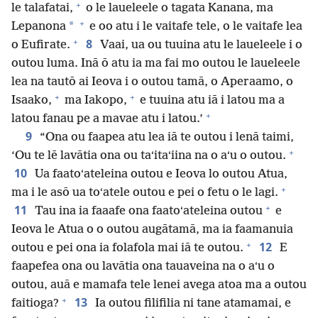
+
le talafatai,
o le laueleele o tagata Kanana, ma
+
*
Lepanona
e oo atu i le vaitafe tele, o le vaitafe lea
+
8
o Eufirate.
Vaai, ua ou tuuina atu le laueleele i o
outou luma. Inā ō atu ia ma fai mo outou le laueleele
lea na tautō ai Ieova i o outou tamā, o Aperaamo, o
+
+
Isaako,
ma Iakopo,
e tuuina atu iā i latou ma a
+
latou fanau pe a mavae atu i latou.’
9
“Ona ou faapea atu lea iā te outou i lenā taimi,
+
‘Ou te lē lavātia ona ou taʻitaʻiina na o aʻu o outou.
10
Ua faatoʻateleina outou e Ieova lo outou Atua,
+
ma i le asō ua toʻatele outou e pei o fetu o le lagi.
+
11
Tau ina ia faaafe ona faatoʻateleina outou
e
Ieova le Atua o o outou augātamā, ma ia faamanuia
+
12
outou e pei ona ia folafola mai iā te outou.
E
faapefea ona ou lavātia ona tauaveina na o aʻu o
outou, auā e mamafa tele lenei avega atoa ma a outou
+
13
faitioga?
Ia outou filifilia ni tane atamamai, e