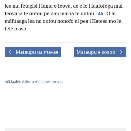
lea ma fetagisi i luma o Ieova, ae e leʻi faafofoga mai
46
Ieova iā te outou pe ua‘i mai iā te outou.
O le
māfuaaga lea na outou nonofo ai pea i Katesa mo le
tele o aso.
Mataupu ua mavae
Mataupu e sosoo
Aiā faaletulafono mo lenei lomiga