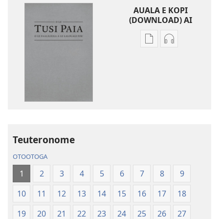
AUALA E KOPI
(DOWNLOAD) AI
Vaega
Filifili
e
auala
kopi
e
ai
kopi
se
ai
lomiga
O
O
le
le
Tusi
Tusi
Paia
Teuteronome
Paia
—
OTOOTOGA
—
O
O
le
1
2
3
4
5
6
7
8
9
le
Faaliliuga
10
11
12
13
14
15
16
17
18
Faaliliuga
a
a
le
19
20
21
22
23
24
25
26
27