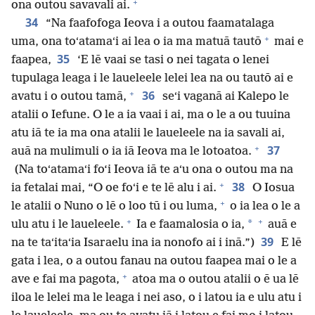
+
ona outou savavali ai.
34
“Na faafofoga Ieova i a outou faamatalaga
+
uma, ona toʻatamaʻi ai lea o ia ma matuā tautō
mai e
35
faapea,
‘E lē vaai se tasi o nei tagata o lenei
tupulaga leaga i le laueleele lelei lea na ou tautō ai e
+
36
avatu i o outou tamā,
seʻi vaganā ai Kalepo le
atalii o Iefune. O le a ia vaai i ai, ma o le a ou tuuina
atu iā te ia ma ona atalii le laueleele na ia savali ai,
+
37
auā na mulimuli o ia iā Ieova ma le lotoatoa.
(Na toʻatamaʻi fo‘i Ieova iā te aʻu ona o outou ma na
+
38
ia fetalai mai, “O oe foʻi e te lē alu i ai.
O Iosua
+
le atalii o Nuno o lē o loo tū i ou luma,
o ia lea o le a
+
+
*
ulu atu i le laueleele.
Ia e faamalosia o ia,
auā e
39
na te taʻitaʻia Isaraelu ina ia nonofo ai i inā.”)
E lē
gata i lea, o a outou fanau na outou faapea mai o le a
+
ave e fai ma pagota,
atoa ma o outou atalii o ē ua lē
iloa le lelei ma le leaga i nei aso, o i latou ia e ulu atu i