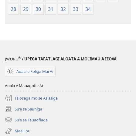
le
Lalolagi
Lalolagi
Fou
28
29
30
31
32
33
34
Fou
(Toe
(Toe
teuteuina
teuteuina
i
i
le
le
2013)
2013)
®
JW.ORG
/ UPEGA TAFA‘ILAGI ALOA‘IA A MOLIMAU A IEOVA
Auala e Foliga Mai Ai
Auala e Mauagofie Ai
Talosaga mo se Asiasiga
Suʻe se Sauniga
(tatala
se
Suʻe se Tauaofiaga
(tatala
isi
se
polokalame)
Mea Fou
isi