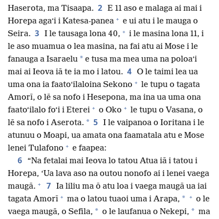
2
Haserota, ma Tisaapa.
E 11 aso e malaga ai mai i
+
Horepa agaʻi i Katesa-panea
e ui atu i le mauga o
+
3
Seira.
I le tausaga lona 40,
i le masina lona 11, i
le aso muamua o lea masina, na fai atu ai Mose i le
*
fanauga a Isaraelu
e tusa ma mea uma na poloaʻi
4
mai ai Ieova iā te ia mo i latou.
O le taimi lea ua
+
uma ona ia faatoʻilaloina Sekono
le tupu o tagata
Amorī, o lē sa nofo i Hesepona, ma ina ua uma ona
+
+
faato‘ilalo fo‘i i Eterei
o Oko
le tupu o Vasana, o
5
*
lē sa nofo i Aserota.
I le vaipanoa o Ioritana i le
atunuu o Moapi, ua amata ona faamatala atu e Mose
+
lenei Tulafono
e faapea:
6
“Na fetalai mai Ieova lo tatou Atua iā i tatou i
Horepa, ‘Ua lava aso na outou nonofo ai i lenei vaega
+
7
maugā.
Ia liliu ma ō atu loa i vaega maugā ua iai
+
+
*
tagata Amorī
ma o latou tuaoi uma i Arapa,
o le
*
*
vaega maugā, o Sefila,
o le laufanua o Nekepi,
ma