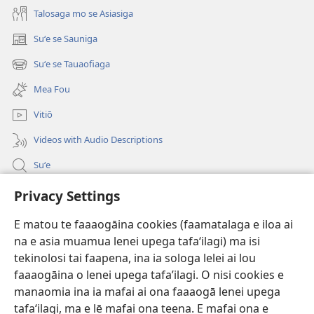
Talosaga mo se Asiasiga
Suʻe se Sauniga
(tatala
se
Suʻe se Tauaofiaga
(tatala
isi
se
polokalame)
Mea Fou
isi
polokalame)
Vitiō
Videos with Audio Descriptions
Suʻe
Faamatalaga mo Ofisa o le Malo
Privacy Settings
Fesoasoani
E matou te faaaogāina cookies (faamatalaga e iloa ai
na e asia muamua lenei upega tafaʻilagi) ma isi
Foa'i Tauofo
tekinolosi tai faapena, ina ia sologa lelei ai lou
(tatala
se
faaaogāina o lenei upega tafa’ilagi. O nisi cookies e
isi
Lomiga Faale-Tusi Paia I LE INITANETI™
manaomia ina ia mafai ai ona faaaogā lenei upega
(tatala
polokalame)
tafaʻilagi, ma e lē mafai ona teena. E mafai ona e
se