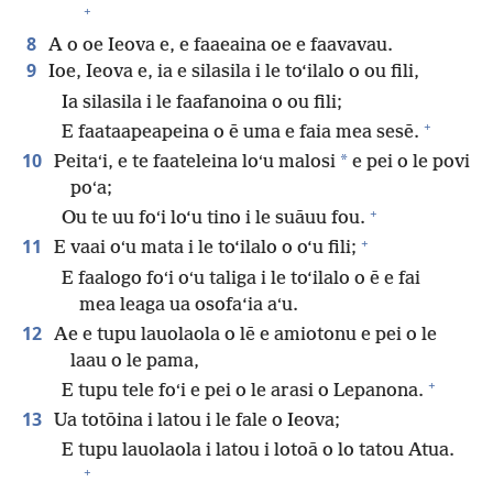
+
8
A o oe Ieova e, e faaeaina oe e faavavau.
9
Ioe, Ieova e, ia e silasila i le to‘ilalo o ou fili,
Ia silasila i le faafanoina o ou fili;
+
E faataapeapeina o ē uma e faia mea sesē.
10
*
Peitaʻi, e te faateleina loʻu malosi
e pei o le povi
poʻa;
+
Ou te uu foʻi lo‘u tino i le suāuu fou.
+
11
E vaai oʻu mata i le to‘ilalo o o‘u fili;
E faalogo foʻi oʻu taliga i le to‘ilalo o ē e fai
mea leaga ua osofa‘ia aʻu.
12
Ae e tupu lauolaola o lē e amiotonu e pei o le
laau o le pama,
+
E tupu tele foʻi e pei o le arasi o Lepanona.
13
Ua totōina i latou i le fale o Ieova;
E tupu lauolaola i latou i lotoā o lo tatou Atua.
+