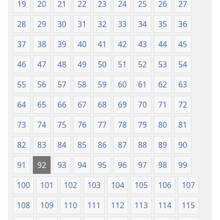
19
20
21
22
23
24
25
26
27
le
Lalolagi
Lalolagi
Fou
28
29
30
31
32
33
34
35
36
Fou
(Toe
37
38
39
40
41
42
43
44
45
(Toe
teuteuina
teuteuina
i
46
47
48
49
50
51
52
53
54
i
le
le
2013)
55
56
57
58
59
60
61
62
63
2013)
64
65
66
67
68
69
70
71
72
73
74
75
76
77
78
79
80
81
82
83
84
85
86
87
88
89
90
91
92
93
94
95
96
97
98
99
100
101
102
103
104
105
106
107
108
109
110
111
112
113
114
115