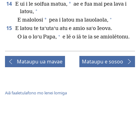
14
*
E ui i le soifua matua,
ae e fua mai pea lava i
+
latou,
+
*
E malolosi
pea i latou ma lauolaola,
15
E latou te ta‘uta‘u atu e amio saʻo Ieova.
+
O ia o loʻu Papa,
e lē o iā te ia se amiolētonu.
Mataupu ua mavae
Mataupu e sosoo
Aiā faaletulafono mo lenei lomiga