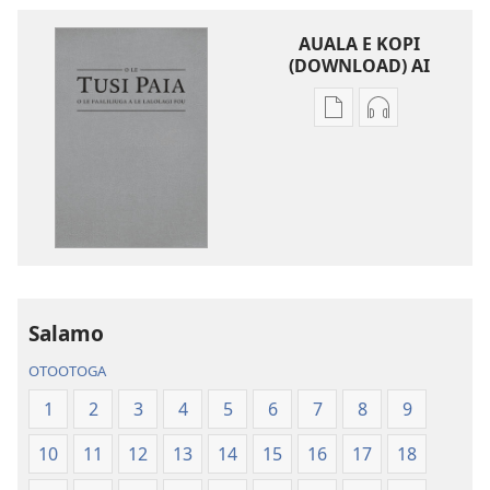
AUALA E KOPI
(DOWNLOAD) AI
Vaega
Filifili
e
auala
kopi
e
ai
kopi
se
ai
lomiga
O
O
le
le
Tusi
Tusi
Paia
Salamo
Paia
—
OTOOTOGA
—
O
O
le
1
2
3
4
5
6
7
8
9
le
Faaliliuga
10
11
12
13
14
15
16
17
18
Faaliliuga
a
a
le