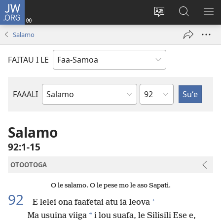
JW.ORG
Log
In
Sui
Suʻe
SH
(tatala
le
i
ME
Salamo
se
gagana
le
isi
o
JW.ORG
FAITAU I LE
polokalame)
le
upega
tafaʻilagi
Mataupu
FAAALI
Tusi
o
le
Salamo
Tusi
92:1-15
Paia
OTOOTOGA
O le salamo. O le pese mo le aso Sapati.
92
+
E lelei ona faafetai atu iā Ieova
*
Ma usuina viiga
i lou suafa, le Silisili Ese e,