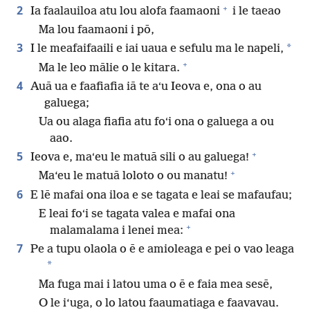
+
2
Ia faalauiloa atu lou alofa faamaoni
i le taeao
Ma lou faamaoni i pō,
3
*
I le meafaifaaili e iai uaua e sefulu ma le napeli,
+
Ma le leo mālie o le kitara.
4
Auā ua e faafiafia iā te aʻu Ieova e, ona o au
galuega;
Ua ou alaga fiafia atu foʻi ona o galuega a ou
aao.
+
5
Ieova e, maʻeu le matuā sili o au galuega!
+
Ma‘eu le matuā loloto o ou manatu!
6
E lē mafai ona iloa e se tagata e leai se mafaufau;
E leai foʻi se tagata valea e mafai ona
+
malamalama i lenei mea:
7
Pe a tupu olaola o ē e amioleaga e pei o vao leaga
*
Ma fuga mai i latou uma o ē e faia mea sesē,
O le i‘uga, o lo latou faaumatiaga e faavavau.