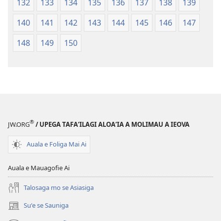
132
133
134
135
136
137
138
139
140
141
142
143
144
145
146
147
148
149
150
®
JW.ORG
/ UPEGA TAFA‘ILAGI ALOA‘IA A MOLIMAU A IEOVA
Auala e Foliga Mai Ai
Auala e Mauagofie Ai
Talosaga mo se Asiasiga
Suʻe se Sauniga
(tatala
se