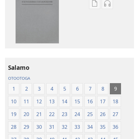
Vaega
Filifili
e
auala
kopi
e
ai
kopi
se
ai
lomiga
O
O
le
le
Tusi
Tusi
Paia
Salamo
Paia
—
OTOOTOGA
—
O
O
le
1
2
3
4
5
6
7
8
9
le
Faaliliuga
10
11
12
13
14
15
16
17
18
Faaliliuga
a
a
le
19
20
21
22
23
24
25
26
27
le
Lalolagi
Lalolagi
Fou
28
29
30
31
32
33
34
35
36
Fou
(Toe