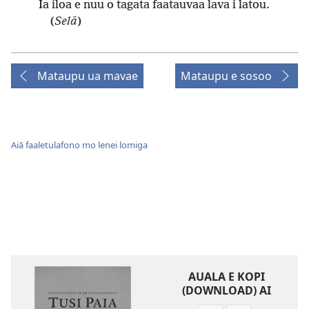
Ia iloa e nuu o tagata faatauvaa lava i latou.
(
Selā
)
Mataupu ua mavae
Mataupu e sosoo
Aiā faaletulafono mo lenei lomiga
AUALA E KOPI
(DOWNLOAD) AI