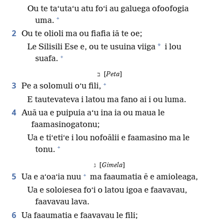
Ou te ta‘uta‘u atu foʻi au galuega ofoofogia
+
uma.
2
Ou te olioli ma ou fiafia iā te oe;
*
Le Silisili Ese e, ou te usuina viiga
i lou
+
suafa.
ב [
Peta
]
+
3
Pe a solomuli oʻu fili,
E tautevateva i latou ma fano ai i ou luma.
4
Auā ua e puipuia a‘u ina ia ou maua le
faamasinogatonu;
Ua e tiʻetiʻe i lou nofoālii e faamasino ma le
+
tonu.
ג [
Gimela
]
+
5
Ua e aʻoaʻia nuu
ma faaumatia ē e amioleaga,
Ua e soloiesea foʻi o latou igoa e faavavau,
faavavau lava.
6
Ua faaumatia e faavavau le fili;