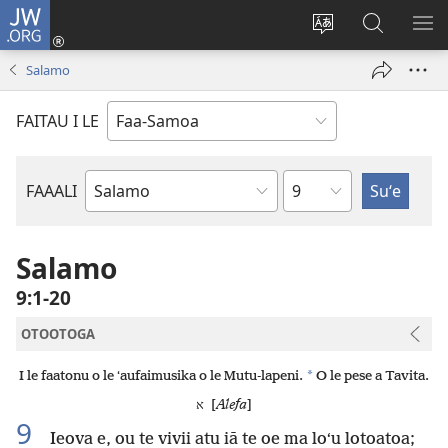
JW.ORG
Log
In
Sui
Suʻe
SH
(tatala
le
i
ME
Salamo
se
gagana
le
isi
o
JW.ORG
FAITAU I LE
polokalame)
le
upega
tafaʻilagi
Mataupu
FAAALI
Tusi
o
le
Salamo
Tusi
9:1-20
Paia
OTOOTOGA
*
I le faatonu o le ʻaufaimusika o le Mutu-lapeni.
O le pese a Tavita.
א [
Alefa
]
9
Ieova e, ou te vivii atu iā te oe ma loʻu lotoatoa;