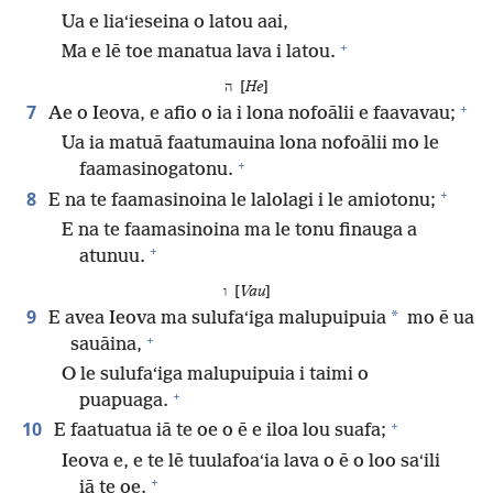
Ua e liaʻieseina o latou aai,
+
Ma e lē toe manatua lava i latou.
ה [
He
]
+
7
Ae o Ieova, e afio o ia i lona nofoālii e faavavau;
Ua ia matuā faatumauina lona nofoālii mo le
+
faamasinogatonu.
+
8
E na te faamasinoina le lalolagi i le amiotonu;
E na te faamasinoina ma le tonu finauga a
+
atunuu.
ו [
Vau
]
9
*
E avea Ieova ma sulufaʻiga malupuipuia
mo ē ua
+
sauāina,
O le sulufaʻiga malupuipuia i taimi o
+
puapuaga.
+
10
E faatuatua iā te oe o ē e iloa lou suafa;
Ieova e, e te lē tuulafoaʻia lava o ē o loo saʻili
+
iā te oe.