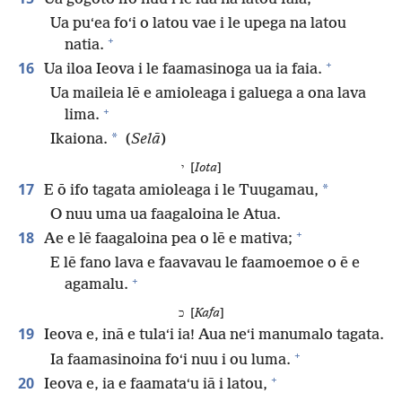
Ua puʻea foʻi o latou vae i le upega na latou
+
natia.
+
16
Ua iloa Ieova i le faamasinoga ua ia faia.
Ua maileia lē e amioleaga i galuega a ona lava
+
lima.
*
Ikaiona.
(
Selā
)
י [
Iota
]
17
*
E ō ifo tagata amioleaga i le Tuugamau,
O nuu uma ua faagaloina le Atua.
+
18
Ae e lē faagaloina pea o lē e mativa;
E lē fano lava e faavavau le faamoemoe o ē e
+
agamalu.
כ [
Kafa
]
19
Ieova e, inā e tulaʻi ia! Aua neʻi manumalo tagata.
+
Ia faamasinoina foʻi nuu i ou luma.
+
20
Ieova e, ia e faamataʻu iā i latou,