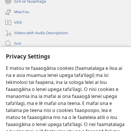
Suʻe se Tauaofiaga
(tatala
isi
se
polokalame)
Mea Fou
isi
polokalame)
Vitiō
Videos with Audio Descriptions
Suʻe
Faamatalaga mo Ofisa o le Malo
Privacy Settings
Fesoasoani
E matou te faaaogāina cookies (faamatalaga e iloa ai
na e asia muamua lenei upega tafaʻilagi) ma isi
Foa'i Tauofo
tekinolosi tai faapena, ina ia sologa lelei ai lou
(tatala
se
faaaogāina o lenei upega tafa’ilagi. O nisi cookies e
isi
Lomiga Faale-Tusi Paia I LE INITANETI™
manaomia ina ia mafai ai ona faaaogā lenei upega
(tatala
polokalame)
tafaʻilagi, ma e lē mafai ona teena. E mafai ona e
se
®
JW Hub
isi
taliaina pe teena nisi o cookies faaopoopo, lea e
(tatala
polokalame)
matou te faaaogāina mo na o le faaleleia atili o lou
se
App o le
JW Library
isi
faaaogāina o lenei upega tafaʻilagi. O nei faamatalaga
polokalame)