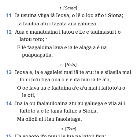
ז [
Saina
]
11
Ia usuina viiga iā Ieova, o lē o loo afio i Siona;
+
Ia faailoa atu i tagata ana galuega.
12
Auā e manatuaina i latou e Lē e tauimasui i o
+
latou toto;
E lē faagaloina lava e ia le alaga a ē ua
+
puapuagatia.
ח [
Heta
]
13
Ieova e, ia e agalelei mai iā te aʻu; ia e silasila mai
foʻi i loʻu tigā ona o ē e ita mai iā te aʻu,
O oe lava ua e faatūina aʻe aʻu mai i faitotoʻa o
+
le oti,
14
Ina ia ou faalauiloaina atu au galuega e viia ai i
+
faitotoʻa o le tama fafine a Siona,
+
Ma olioli ai i lau faaolataga.
ט [
Teta
]
15
Ua gogoto ifo nuu i le lua na latou faia;