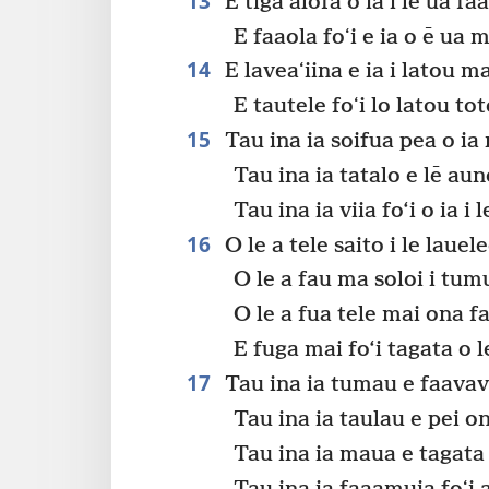
13
E tigā alofa o ia i lē ua f
E faaola foʻi e ia o ē ua m
14
E laveaʻiina e ia i latou m
E tautele foʻi lo latou tot
15
Tau ina ia soifua pea o ia 
Tau ina ia tatalo e lē au
Tau ina ia viia fo‘i o ia i 
16
O le a tele saito i le lauele
O le a fau ma soloi i t
O le a fua tele mai ona 
E fuga mai fo‘i tagata o le
17
Tau ina ia tumau e faavav
Tau ina ia taulau e pei o
Tau ina ia maua e tagata 