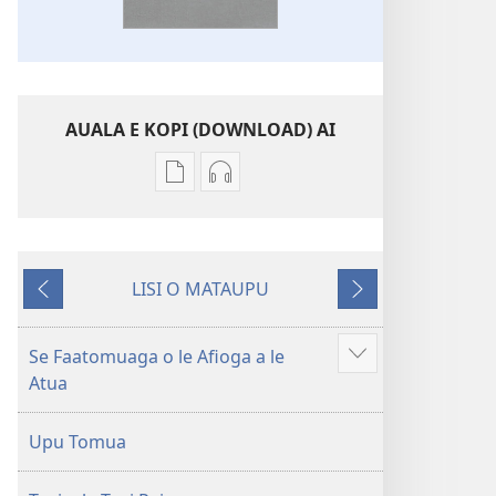
AUALA E KOPI (DOWNLOAD) AI
Vaega
Filifili
e
auala
kopi
e
ai
kopi
LISI O MATAUPU
se
ai
Mataupu
Mataupu
lomiga
O
ua
e
O
le
mavae
sosoo
Se Faatomuaga o le Afioga a le
Faaali
le
Tusi
Atua
isi
Tusi
Paia
mea
Paia
—
Upu Tomua
—
O
O
le