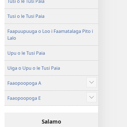
Tusi o le Tusi Paia
le
Faaliliuga
Faaliliuga
a
a
le
Tusi o le Tusi Paia
le
Lalolagi
Lalolagi
Fou
Faapuupuuga o Loo i Faamatalaga Pito i
Fou
(Toe
Lalo
(Toe
teuteuina
teuteuina
i
Upu o le Tusi Paia
i
le
le
2013)
Uiga o Upu o le Tusi Paia
2013)
Faaopoopoga A
Faaali
isi
Faaopoopoga E
mea
Faaali
isi
mea
Salamo