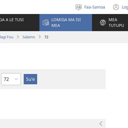
Faa-Samoa
Log
Filifili
(t
le
se
GA A LE TUSI
LOMIGA MA ISI
MEA
gagana
isi
MEA
TUTUPU
po
olagi Fou
Salamo
72
Mataupu