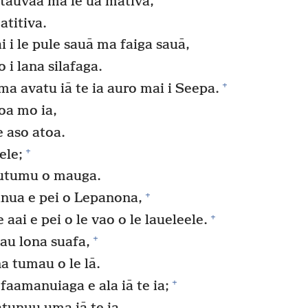
aatauvaa ma lē ua mativa,
atitiva.
ai i le pule sauā ma faiga sauā,
o i lana silafaga.
+
ma avatu iā te ia auro mai i Seepa.
noa mo ia,
le aso atoa.
+
ele;
umutumu o mauga.
+
fanua e pei o Lepanona,
+
 aai e pei o le vao o le laueleele.
+
au lona suafa,
na tumau o le lā.
+
faamanuiaga e ala iā te ia;