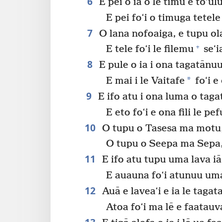
6
E pei o ia o le timu e to‘ulu
E pei foʻi o timuga tetele
7
O lana nofoaiga, e tupu ola
+
E tele foʻi le filemu
seʻi
8
E pule o ia i ona tagatānuu m
*
E mai i le Vaitafe
foʻi e 
9
E ifo atu i ona luma o tagat
E eto foʻi e ona fili le pef
10
O tupu o Tasesa ma motu,
O tupu o Seepa ma Sepa, 
11
E ifo atu tupu uma lava iā 
E auauna foʻi atunuu uma 
12
Auā e laveaʻi e ia le taga
Atoa foʻi ma lē e faatauv