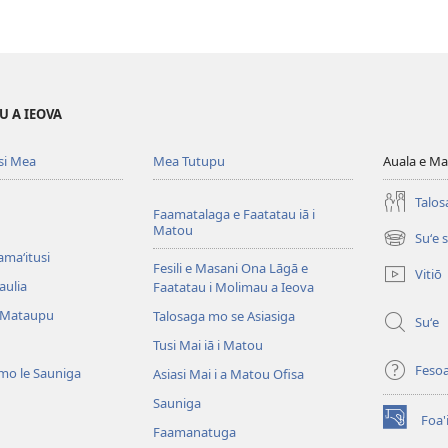
U A IEOVA
si Mea
Mea Tutupu
Auala e Ma
Talos
Faamatalaga e Faatatau iā i
Matou
Suʻe 
(tatala
amaʻitusi
se
Fesili e Masani Ona Lāgā e
Vitiō
isi
aulia
Faatatau i Molimau a Ieova
polokalam
 Mataupu
Talosaga mo se Asiasiga
Suʻe
Tusi Mai iā i Matou
Feso
mo le Sauniga
Asiasi Mai i a Matou Ofisa
Sauniga
Foa'
(tatala
Faamanatuga
se