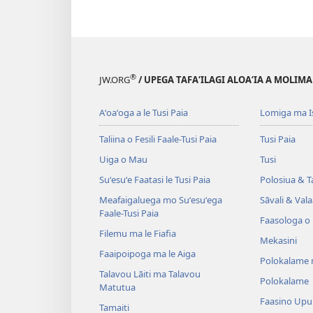
®
JW.ORG
/ UPEGA TAFA‘ILAGI ALOA‘IA A MOLIMA
Aʻoaʻoga a le Tusi Paia
Lomiga ma I
Taliina o Fesili Faale-Tusi Paia
Tusi Paia
Uiga o Mau
Tusi
Suʻesuʻe Faatasi le Tusi Paia
Polosiua & T
Meafaigaluega mo Suʻesuʻega
Sāvali & Vala
Faale-Tusi Paia
Faasologa o
Filemu ma le Fiafia
Mekasini
Faaipoipoga ma le Aiga
Polokalame 
Talavou Lāiti ma Talavou
Polokalame
Matutua
Faasino Upu
Tamaiti