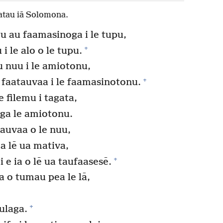
atau iā Solomona.
tu au faamasinoga i le tupu,
+
i le alo o le tupu.
u nuu i le amiotonu,
+
 faatauvaa i le faamasinotonu.
 filemu i tagata,
ʻega le amiotonu.
tauvaa o le nuu,
 a lē ua mativa,
+
e ia o lē ua taufaasesē.
a o tumau pea le lā,
,
+
ulaga.