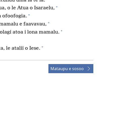
atunuu uma iā te ia.
+
ua, o le Atua o Isaraelu,
+
a ofoofogia.
+
a mamalu e faavavau,
+
alolagi atoa i lona mamalu.
+
, le atalii o Iese.
Mataupu e sosoo