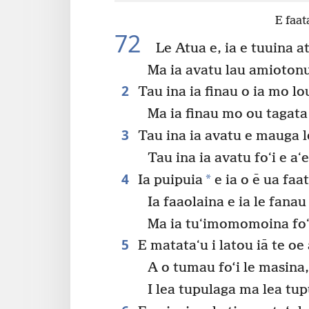
E faat
72
Le Atua e, ia e tuuina a
Ma ia avatu lau amiotonu 
2
Tau ina ia finau o ia mo lo
Ma ia finau mo ou tagata
3
Tau ina ia avatu e mauga le
Tau ina ia avatu foʻi e a
4
*
Ia puipuia
e ia o ē ua faa
Ia faaolaina e ia le fanau
Ma ia tuʻimomomoina foʻi 
5
E matataʻu i latou iā te oe 
A o tumau fo‘i le masina
I lea tupulaga ma lea tup