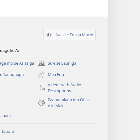
Auala e Foliga Mai Ai
uagofie Ai
aga mo se Asiasiga
Suʻe se Sauniga
(tatala
se
se Tauaofiaga
Mea Fou
isi
polokalame)
Videos with Audio
Descriptions
e)
Faamatalaga mo Ofisa
o le Malo
asoani
i Tauofo