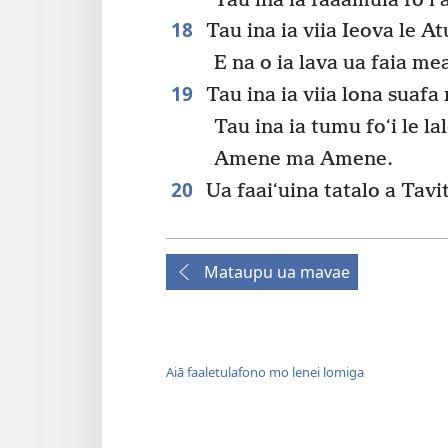
Tau ina ia faaamuia foʻi 
18
Tau ina ia viia Ieova le At
E na o ia lava ua faia me
19
Tau ina ia viia lona suaf
Tau ina ia tumu foʻi le l
Amene ma Amene.
20
Ua faaiʻuina tatalo a Tavita
Mataupu ua mavae
Aiā faaletulafono mo lenei lomiga