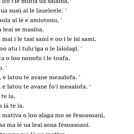
 ifo i le mutia ua salaina,
+
 ua susū ai le laueleele.
+
ola ai lē e amiotonu,
a leai se masina.
ai i le tasi sami e oo i le isi sami,
+
oo atu i tuluʻiga o le lalolagi.
a o loo nonofo i le toafa,
+
u.
+
 e latou te avane meaalofa.
+
e latou te avane foʻi meaalofa.
te ia,
iā te ia.
ta mativa o loo alaga mo se fesoasoani,
aa ma lē ua leai sona fesoasoani.