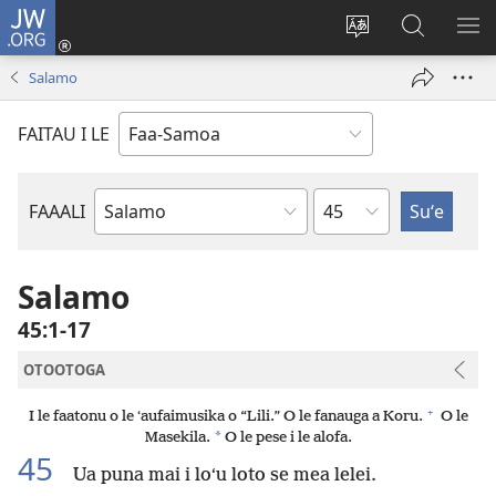
JW.ORG
Log
In
Sui
Suʻe
SH
(tatala
le
i
ME
Salamo
se
gagana
le
isi
o
JW.ORG
FAITAU I LE
polokalame)
le
upega
tafaʻilagi
Mataupu
FAAALI
Tusi
o
le
Salamo
Tusi
45:1-17
Paia
OTOOTOGA
+
I le faatonu o le ʻaufaimusika o “Lili.” O le fanauga a Koru.
O le
*
Masekila.
O le pese i le alofa.
45
Ua puna mai i loʻu loto se mea lelei.