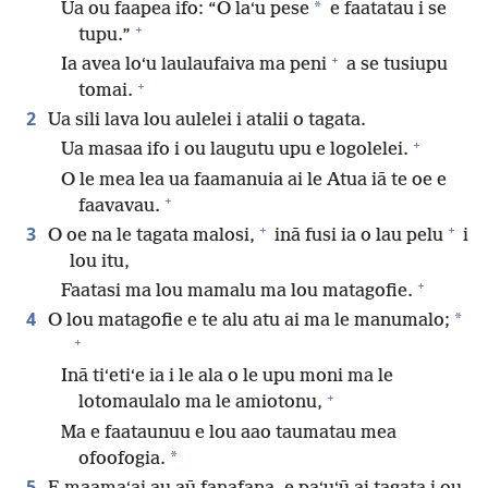
*
Ua ou faapea ifo: “O laʻu pese
e faatatau i se
+
tupu.”
+
Ia avea loʻu laulaufaiva ma peni
a se tusiupu
+
tomai.
2
Ua sili lava lou aulelei i atalii o tagata.
+
Ua masaa ifo i ou laugutu upu e logolelei.
O le mea lea ua faamanuia ai le Atua iā te oe e
+
faavavau.
+
+
3
O oe na le tagata malosi,
inā fusi ia o lau pelu
i
lou itu,
+
Faatasi ma lou mamalu ma lou matagofie.
4
*
O lou matagofie e te alu atu ai ma le manumalo;
+
Inā tiʻetiʻe ia i le ala o le upu moni ma le
+
lotomaulalo ma le amiotonu,
Ma e faataunuu e lou aao taumatau mea
*
ofoofogia.
5