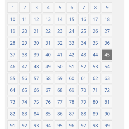
—
O
O
le
1
2
3
4
5
6
7
8
9
le
Faaliliuga
10
11
12
13
14
15
16
17
18
Faaliliuga
a
a
le
19
20
21
22
23
24
25
26
27
le
Lalolagi
Lalolagi
Fou
28
29
30
31
32
33
34
35
36
Fou
(Toe
37
38
39
40
41
42
43
44
45
(Toe
teuteuina
teuteuina
i
46
47
48
49
50
51
52
53
54
i
le
le
2013)
55
56
57
58
59
60
61
62
63
2013)
64
65
66
67
68
69
70
71
72
73
74
75
76
77
78
79
80
81
82
83
84
85
86
87
88
89
90
91
92
93
94
95
96
97
98
99