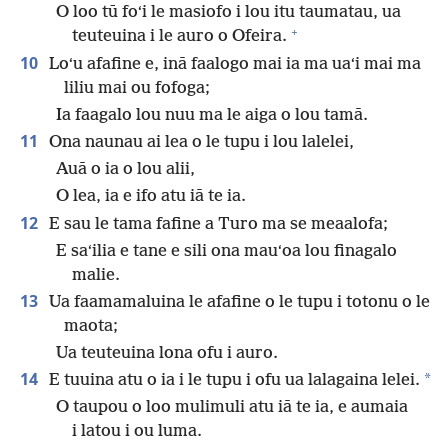
O loo tū foʻi le masiofo i lou itu taumatau, ua
+
teuteuina i le auro o Ofeira.
10
Loʻu afafine e, inā faalogo mai ia ma uaʻi mai ma
liliu mai ou fofoga;
Ia faagalo lou nuu ma le aiga o lou tamā.
11
Ona naunau ai lea o le tupu i lou lalelei,
Auā o ia o lou alii,
O lea, ia e ifo atu iā te ia.
12
E sau le tama fafine a Turo ma se meaalofa;
E saʻilia e tane e sili ona mauʻoa lou finagalo
malie.
13
Ua faamamaluina le afafine o le tupu i totonu o le
maota;
Ua teuteuina lona ofu i auro.
14
*
E tuuina atu o ia i le tupu i ofu ua lalagaina lelei.
O taupou o loo mulimuli atu iā te ia, e aumaia
i latou i ou luma.