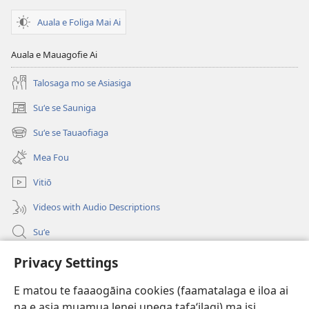
Auala e Foliga Mai Ai
Auala e Mauagofie Ai
Talosaga mo se Asiasiga
Suʻe se Sauniga
(tatala
se
Suʻe se Tauaofiaga
(tatala
isi
se
polokalame)
Mea Fou
isi
polokalame)
Vitiō
Videos with Audio Descriptions
Suʻe
Faamatalaga mo Ofisa o le Malo
Privacy Settings
Fesoasoani
E matou te faaaogāina cookies (faamatalaga e iloa ai
na e asia muamua lenei upega tafaʻilagi) ma isi