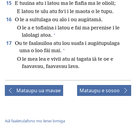
15
E tuuina atu i latou ma le fiafia ma le olioli;
E latou te ulu atu foʻi i le maota o le tupu.
16
O le a suitulaga ou alo i ou augātamā.
O le a e tofiaina i latou e fai ma perenise i le
+
lalolagi atoa.
17
Ou te faalauiloa atu lou suafa i augātupulaga
+
uma o loo fāi mai.
O le mea lea e vivii atu ai tagata iā te oe e
faavavau, faavavau lava.
Mataupu ua mavae
Mataupu e sosoo
Aiā faaletulafono mo lenei lomiga