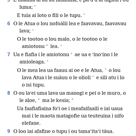
E maamaʻai au aū fanafana, e paʻuʻū ai tagata i ou
+
luma;
+
E tuia ai loto o fili o le tupu.
6
O le Atua o lou nofoālii lea e faavavau, faavavau
+
lava;
O le tootoo o lou malo, o le tootoo o le
+
*
amiotonu
lea.
+
7
Ua e fiafia i le amiotonu
ae ua e ʻinoʻino i le
+
amioleaga.
+
O le mea lea ua faauu ai oe e le Atua,
o lou
+
lava Atua i le suāuu o le olioli
e sili atu i lo
o isi tupu.
8
O ou laʻei uma lava ua manogi e pei o le muro, o
*
*
le aloe,
ma le kesia;
Ua faafiafiaina foʻi oe i meafaifaaili e iai uaua
mai i le maota matagofie ua teuteuina i nifo
elefane.
9
O loo iai afafine o tupu i ou tama‘ita‘i tāua.