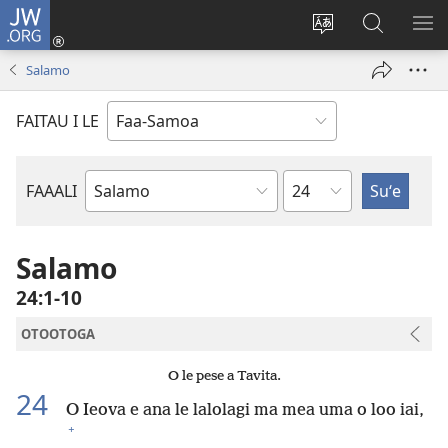
JW.ORG
Log
In
Sui
Suʻe
SH
(tatala
le
i
ME
Salamo
se
gagana
le
isi
o
JW.ORG
FAITAU I LE
polokalame)
le
upega
tafaʻilagi
Mataupu
FAAALI
Tusi
o
le
Salamo
Tusi
24:1-10
Paia
OTOOTOGA
O le pese a Tavita.
24
O Ieova e ana le lalolagi ma mea uma o loo iai,
+