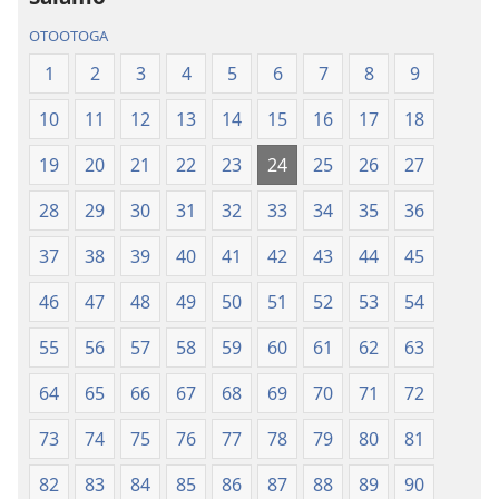
Paia
—
OTOOTOGA
—
O
O
le
1
2
3
4
5
6
7
8
9
le
Faaliliuga
10
11
12
13
14
15
16
17
18
Faaliliuga
a
a
le
19
20
21
22
23
24
25
26
27
le
Lalolagi
Lalolagi
Fou
28
29
30
31
32
33
34
35
36
Fou
(Toe
37
38
39
40
41
42
43
44
45
(Toe
teuteuina
teuteuina
i
46
47
48
49
50
51
52
53
54
i
le
le
2013)
55
56
57
58
59
60
61
62
63
2013)
64
65
66
67
68
69
70
71
72
73
74
75
76
77
78
79
80
81
82
83
84
85
86
87
88
89
90