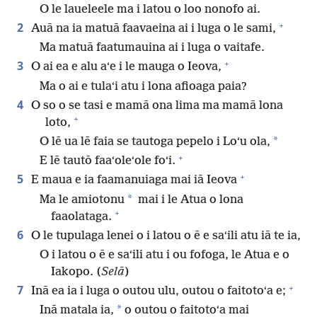
O le laueleele ma i latou o loo nonofo ai.
+
2
Auā na ia matuā faavaeina ai i luga o le sami,
Ma matuā faatumauina ai i luga o vaitafe.
+
3
O ai ea e alu aʻe i le mauga o Ieova,
Ma o ai e tulaʻi atu i lona afioaga paia?
4
O so o se tasi e mamā ona lima ma mamā lona
+
loto,
*
O lē ua lē faia se tautoga pepelo i Loʻu ola,
+
E lē tautō faaʻoleʻole foʻi.
+
5
E maua e ia faamanuiaga mai iā Ieova
*
Ma le amiotonu
mai i le Atua o lona
+
faaolataga.
6
O le tupulaga lenei o i latou o ē e saʻili atu iā te ia,
O i latou o ē e saʻili atu i ou fofoga, le Atua e o
Iakopo. (
Selā
)
+
7
Inā ea ia i luga o outou ulu, outou o faitotoʻa e;
*
Inā matala ia,
o outou o faitotoʻa mai