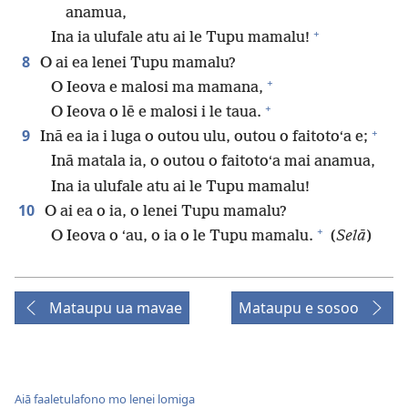
anamua,
+
Ina ia ulufale atu ai le Tupu mamalu!
8
O ai ea lenei Tupu mamalu?
+
O Ieova e malosi ma mamana,
+
O Ieova o lē e malosi i le taua.
+
9
Inā ea ia i luga o outou ulu, outou o faitotoʻa e;
Inā matala ia, o outou o faitotoʻa mai anamua,
Ina ia ulufale atu ai le Tupu mamalu!
10
O ai ea o ia, o lenei Tupu mamalu?
+
O Ieova o ʻau, o ia o le Tupu mamalu.
(
Selā
)
Mataupu ua mavae
Mataupu e sosoo
Aiā faaletulafono mo lenei lomiga