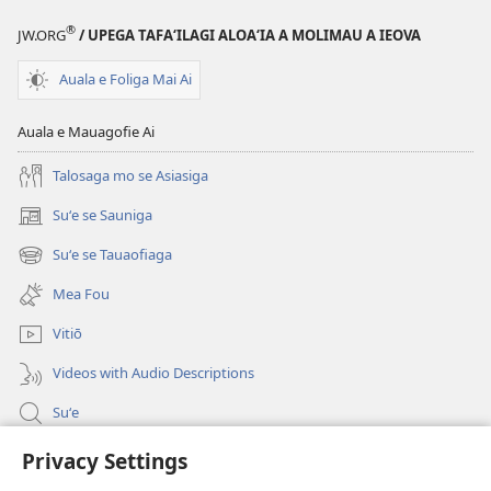
®
JW.ORG
/ UPEGA TAFA‘ILAGI ALOA‘IA A MOLIMAU A IEOVA
Auala e Foliga Mai Ai
Auala e Mauagofie Ai
Talosaga mo se Asiasiga
Suʻe se Sauniga
(tatala
se
Suʻe se Tauaofiaga
(tatala
isi
se
polokalame)
Mea Fou
isi
polokalame)
Vitiō
Videos with Audio Descriptions
Suʻe
Faamatalaga mo Ofisa o le Malo
Privacy Settings