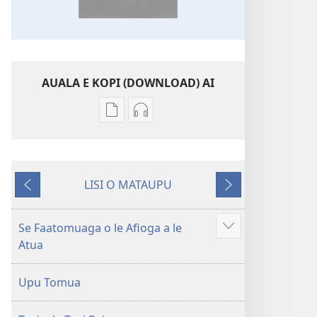
AUALA E KOPI (DOWNLOAD) AI
Vaega
Filifili
e
auala
kopi
e
ai
kopi
LISI O MATAUPU
se
ai
Mataupu
Mataupu
lomiga
O
ua
e
O
le
mavae
sosoo
Se Faatomuaga o le Afioga a le
Faaali
le
Tusi
Atua
isi
Tusi
Paia
mea
Paia
—
Upu Tomua
—
O
O
le