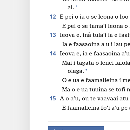
*
ai.
12
E pei o ia o se leona o lo
E pei o se tamaʻi leona o
13
Ieova e, inā tulaʻi ia e faaf
Ia e faasaoina a‘u i lau 
14
Ieova e, ia e faasaoina aʻu
Mai i tagata o lenei lalola
+
olaga,
O ē ua e faamalieina i me
Ma o ē ua tuuina se tofi m
15
A o aʻu, ou te vaavaai atu 
E faamalieina foʻi aʻu pe 