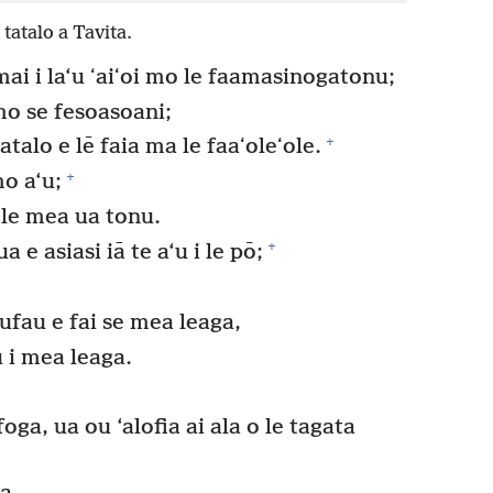
 tatalo a Tavita.
mai i la‘u ʻaiʻoi mo le faamasinogatonu;
 mo se fesoasoani;
+
atalo e lē faia ma le faaʻoleʻole.
+
mo a‘u;
i le mea ua tonu.
+
a e asiasi iā te a‘u i le pō;
aufau e fai se mea leaga,
u i mea leaga.
oga, ua ou ‘alofia ai ala o le tagata