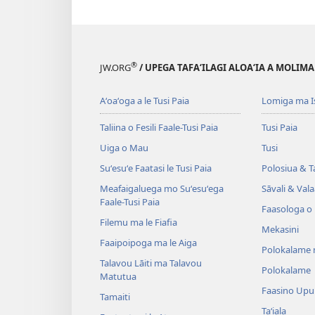
®
JW.ORG
/ UPEGA TAFA‘ILAGI ALOA‘IA A MOLIMA
Aʻoaʻoga a le Tusi Paia
Lomiga ma I
Taliina o Fesili Faale-Tusi Paia
Tusi Paia
Uiga o Mau
Tusi
Suʻesuʻe Faatasi le Tusi Paia
Polosiua & T
Meafaigaluega mo Suʻesuʻega
Sāvali & Vala
Faale-Tusi Paia
Faasologa o
Filemu ma le Fiafia
Mekasini
Faaipoipoga ma le Aiga
Polokalame 
Talavou Lāiti ma Talavou
Polokalame
Matutua
Faasino Upu
Tamaiti
Taʻiala