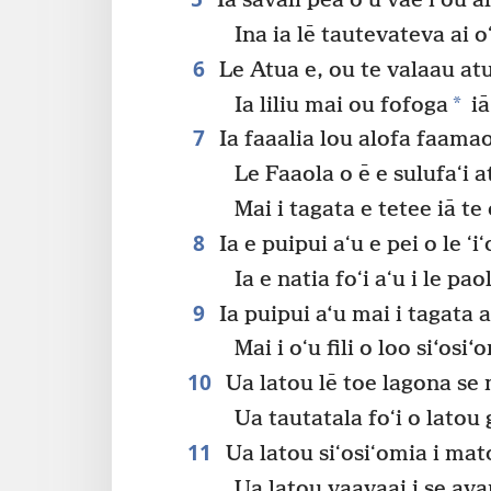
Ia savali pea oʻu vae i ou al
Ina ia lē tautevateva ai o
6
Le Atua e, ou te valaau atu i
*
Ia liliu mai ou fofoga
iā
7
Ia faaalia lou alofa faamao
Le Faaola o ē e sulufaʻi 
Mai i tagata e tetee iā te
8
Ia e puipui aʻu e pei o le ʻ
Ia e natia foʻi aʻu i le pa
9
Ia puipui a‘u mai i tagata 
Mai i oʻu fili o loo si‘osi‘
10
Ua latou lē toe lagona se
Ua tautatala foʻi o latou 
11
Ua latou siʻosiʻomia i mat
Ua latou vaavaai i se ava