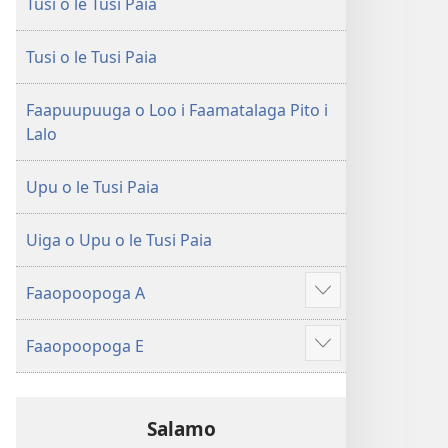
Tusi o le Tusi Paia
le
Faaliliuga
Faaliliuga
a
a
le
Tusi o le Tusi Paia
le
Lalolagi
Lalolagi
Fou
Faapuupuuga o Loo i Faamatalaga Pito i
Fou
(Toe
Lalo
(Toe
teuteuina
teuteuina
i
Upu o le Tusi Paia
i
le
le
2013)
Uiga o Upu o le Tusi Paia
2013)
Faaopoopoga A
Faaali
isi
Faaopoopoga E
mea
Faaali
isi
mea
Salamo