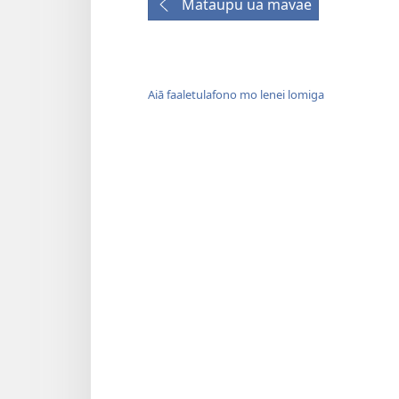
Mataupu ua mavae
Aiā faaletulafono mo lenei lomiga