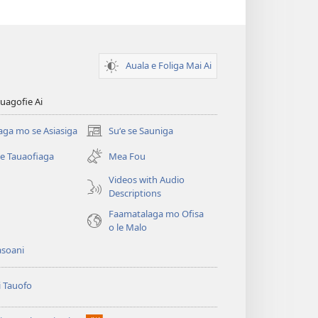
Auala e Foliga Mai Ai
uagofie Ai
aga mo se Asiasiga
Suʻe se Sauniga
(tatala
se
se Tauaofiaga
Mea Fou
isi
polokalame)
Videos with Audio
Descriptions
e)
Faamatalaga mo Ofisa
o le Malo
asoani
i Tauofo