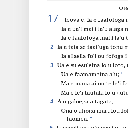
O le
17
Ieova e, ia e faafofoga 
Ia e uaʻi mai i laʻu alaga
Ia e faafofoga mai i laʻu t
2
Ia e faia se faai‘uga tonu 
Ia silasila foʻi ou fofoga 
3
Ua e suʻesuʻeina loʻu loto, u
+
Ua e faamamāina aʻu;
Ma e maua ai ou te leʻi f
Ma e le‘i tautala loʻu gut
4
A o galuega a tagata,
Ona o afioga mai i lou fof
+
faomea.
5