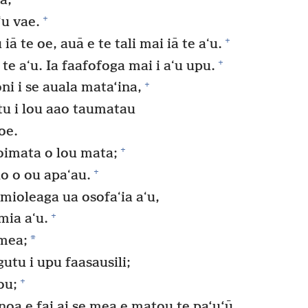
a,
+
ʻu vae.
+
ā te oe, auā e te tali mai iā te aʻu.
+
 te aʻu. Ia faafofoga mai i aʻu upu.
+
ni i se auala mata‘ina,
atu i lou aao taumatau
 oe.
+
iʻoimata o lou mata;
+
olo o ou apaʻau.
amioleaga ua osofaʻia aʻu,
+
omia aʻu.
*
 mea;
gutu i upu faasausili;
+
ou;
noa e fai ai se mea e matou te pa‘u‘ū