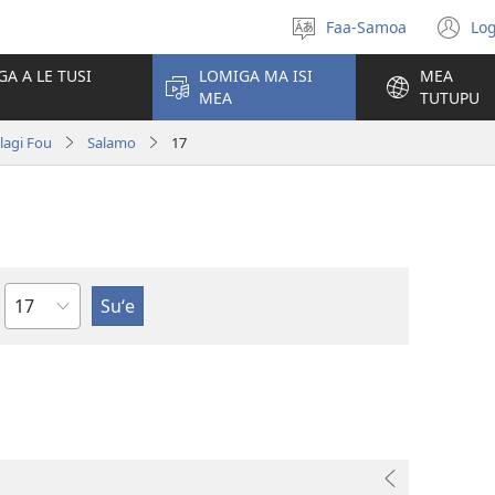
Faa-Samoa
Log
Filifili
(t
le
se
GA A LE TUSI
LOMIGA MA ISI
MEA
gagana
isi
MEA
TUTUPU
po
olagi Fou
Salamo
17
Mataupu