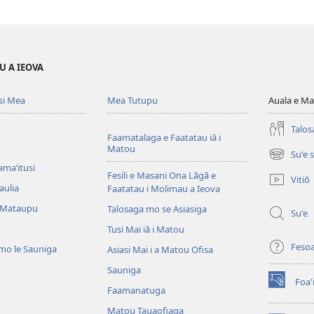
U A IEOVA
si Mea
Mea Tutupu
Auala e Ma
Talos
Faamatalaga e Faatatau iā i
Matou
Suʻe 
(tatala
amaʻitusi
se
Fesili e Masani Ona Lāgā e
Vitiō
isi
aulia
Faatatau i Molimau a Ieova
polokalam
 Mataupu
Talosaga mo se Asiasiga
Suʻe
Tusi Mai iā i Matou
Feso
mo le Sauniga
Asiasi Mai i a Matou Ofisa
Sauniga
Foa'
(tatala
Faamanatuga
se
Matou Tauaofiaga