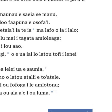
o naunau e saeia se manu,
 loo faapuna e osofa‘i.
+
etaiaʻi iā te ia
ma lafo o ia i lalo;
pelu mai i tagata amioleaga;
 i lou aao,
*
gi,
o ē ua iai lo latou tofi i lenei
+
a lelei ua e saunia,
o o latou atalii e to‘atele.
i ou fofoga i le amiotonu;
+
*
a ou ala aʻe i ou luma.