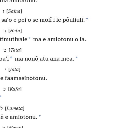
ana amiotonu.
ז [
Saina
]
+
saʻo e pei o se molī i le pōuliuli.
ח [
Heta
]
+
timutivale
ma e amiotonu o ia.
ט [
Teta
]
+
*
oa‘i
ma nonō atu ana mea.
י [
Iota
]
le faamasinotonu.
כ [
Kafa
]
+
ל [
Lameta
]
+
lē e amiotonu.