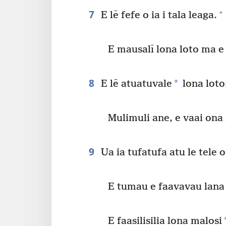
7
+
E lē fefe o ia i tala leaga.
E mausalī lona loto ma e
8
*
E lē atuatuvale
lona loto;
Mulimuli ane, e vaai ona m
9
Ua ia tufatufa atu le tele o
E tumau e faavavau lana
E faasilisilia lona malosi