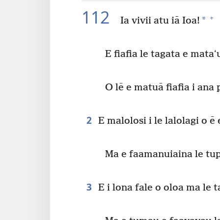
112
+
*
Ia vivii atu iā Ioa!
E fiafia le tagata e mataʻ
O lē e matuā fiafia i ana 
2
E malolosi i le lalolagi o ē 
Ma e faamanuiaina le tup
3
E i lona fale o oloa ma le 