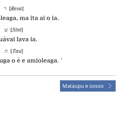
ר [
Resa
]
leaga, ma ita ai o ia.
ש [
Sini
]
uāvai lava ia.
ת [
Tau
]
+
auga o ē e amioleaga.
Mataupu e sosoo