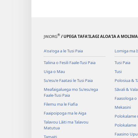
®
JW.ORG
/ UPEGA TAFA‘ILAGI ALOA‘IA A MOLIMA
Aʻoaʻoga a le Tusi Paia
Lomiga ma I
Taliina o Fesili Faale-Tusi Paia
Tusi Paia
Uiga o Mau
Tusi
Suʻesuʻe Faatasi le Tusi Paia
Polosiua & T
Meafaigaluega mo Suʻesuʻega
Sāvali & Vala
Faale-Tusi Paia
Faasologa o
Filemu ma le Fiafia
Mekasini
Faaipoipoga ma le Aiga
Polokalame 
Talavou Lāiti ma Talavou
Polokalame
Matutua
Faasino Upu
Tamaiti