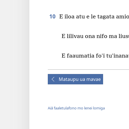
10
E iloa atu e le tagata amio
E lilivau ona nifo ma lius
E faaumatia foʻi tuʻinan
Mataupu ua mavae
Aiā faaletulafono mo lenei lomiga