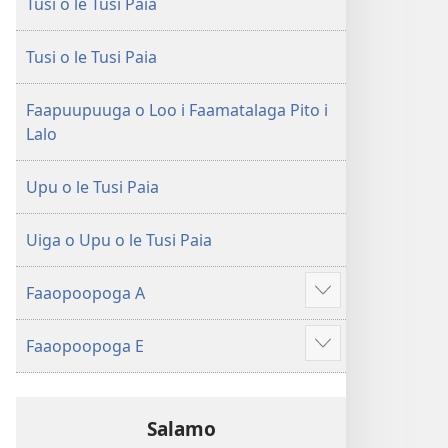
Tusi o le Tusi Paia
le
Faaliliuga
Faaliliuga
a
a
le
Tusi o le Tusi Paia
le
Lalolagi
Lalolagi
Fou
Faapuupuuga o Loo i Faamatalaga Pito i
Fou
(Toe
Lalo
(Toe
teuteuina
teuteuina
i
Upu o le Tusi Paia
i
le
le
2013)
Uiga o Upu o le Tusi Paia
2013)
Faaopoopoga A
Faaali
isi
Faaopoopoga E
mea
Faaali
isi
mea
Salamo