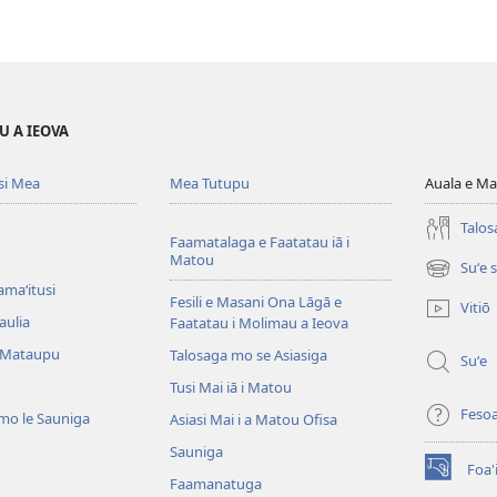
U A IEOVA
si Mea
Mea Tutupu
Auala e Ma
Talos
Faamatalaga e Faatatau iā i
Matou
Suʻe 
(tatala
amaʻitusi
se
Fesili e Masani Ona Lāgā e
Vitiō
isi
aulia
Faatatau i Molimau a Ieova
polokalam
 Mataupu
Talosaga mo se Asiasiga
Suʻe
Tusi Mai iā i Matou
Feso
mo le Sauniga
Asiasi Mai i a Matou Ofisa
Sauniga
Foa'
(tatala
Faamanatuga