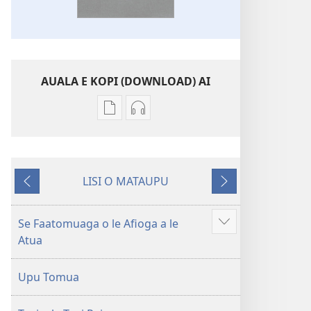
AUALA E KOPI (DOWNLOAD) AI
Vaega
Filifili
e
auala
kopi
e
ai
kopi
LISI O MATAUPU
se
ai
Mataupu
Mataupu
lomiga
O
ua
e
O
le
mavae
sosoo
Se Faatomuaga o le Afioga a le
Faaali
le
Tusi
Atua
isi
Tusi
Paia
mea
Paia
—
Upu Tomua
—
O
O
le