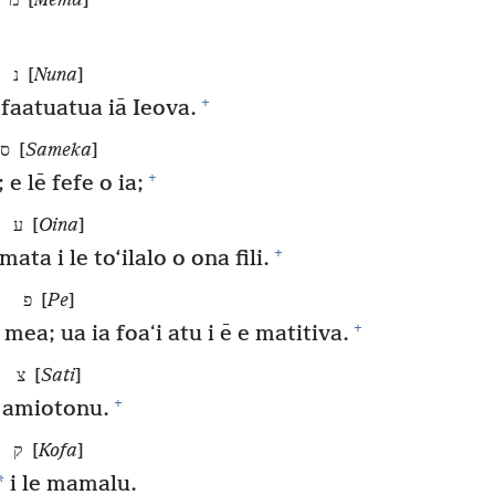
מ [
Mema
]
נ [
Nuna
]
+
 faatuatua iā Ieova.
ס [
Sameka
]
+
 e lē fefe o ia;
ע [
Oina
]
+
ata i le to‘ilalo o ona fili.
פ [
Pe
]
+
 mea; ua ia foaʻi atu i ē e matitiva.
צ [
Sati
]
+
 amiotonu.
ק [
Kofa
]
*
i le mamalu.