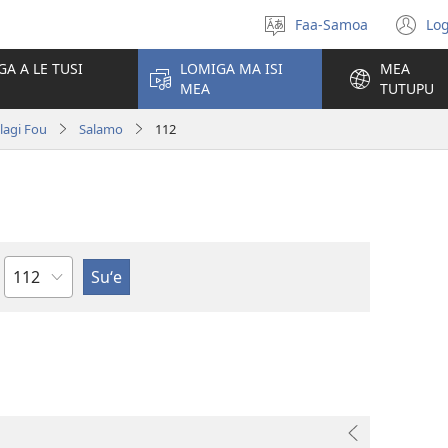
Faa-Samoa
Log
Filifili
(t
le
se
GA A LE TUSI
LOMIGA MA ISI
MEA
gagana
isi
MEA
TUTUPU
po
olagi Fou
Salamo
112
Mataupu