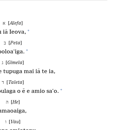
א [
Alefa
]
+
u iā Ieova,
ב [
Peta
]
+
poloaʻiga.
ג [
Gimela
]
e tupuga mai iā te ia,
ד [
Taleta
]
+
ulaga o ē e amio saʻo.
ה [
He
]
tamaoaiga,
ו [
Vau
]