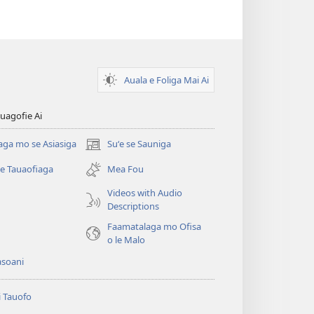
Auala e Foliga Mai Ai
uagofie Ai
aga mo se Asiasiga
Suʻe se Sauniga
(tatala
se
se Tauaofiaga
Mea Fou
isi
polokalame)
Videos with Audio
Descriptions
e)
Faamatalaga mo Ofisa
o le Malo
asoani
i Tauofo