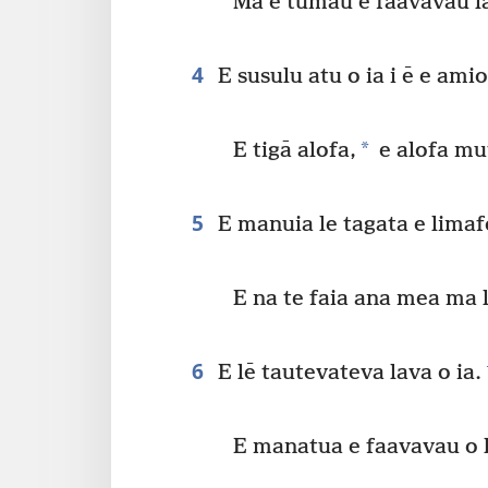
Ma e tumau e faavavau l
4
E susulu atu o ia i ē e amio 
*
E tigā alofa,
e alofa mu
5
E manuia le tagata e limaf
E na te faia ana mea ma 
6
E lē tautevateva lava o ia.
E manatua e faavavau o 