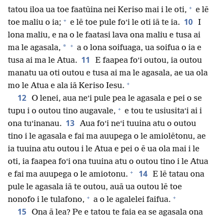
+
tatou iloa ua toe faatūina nei Keriso mai i le oti,
e lē
+
10
toe maliu o ia;
e lē toe pule foʻi le oti iā te ia.
I
lona maliu, e na o le faatasi lava ona maliu e tusa ai
+
*
ma le agasala,
a o lona soifuaga, ua soifua o ia e
11
tusa ai ma le Atua.
E faapea foʻi outou, ia outou
manatu ua oti outou e tusa ai ma le agasala, ae ua ola
+
mo le Atua e ala iā Keriso Iesu.
12
O lenei, aua neʻi pule pea le agasala e pei o se
+
tupu i o outou tino augavale,
e tou te usiusitaʻi ai i
13
ona tuʻinanau.
Aua foʻi neʻi tuuina atu o outou
tino i le agasala e fai ma auupega o le amiolētonu, ae
ia tuuina atu outou i le Atua e pei o ē ua ola mai i le
oti, ia faapea foʻi ona tuuina atu o outou tino i le Atua
+
14
e fai ma auupega o le amiotonu.
E lē tatau ona
pule le agasala iā te outou, auā ua outou lē toe
+
+
nonofo i le tulafono,
a o le agalelei faifua.
15
Ona ā lea? Pe e tatou te faia ea se agasala ona