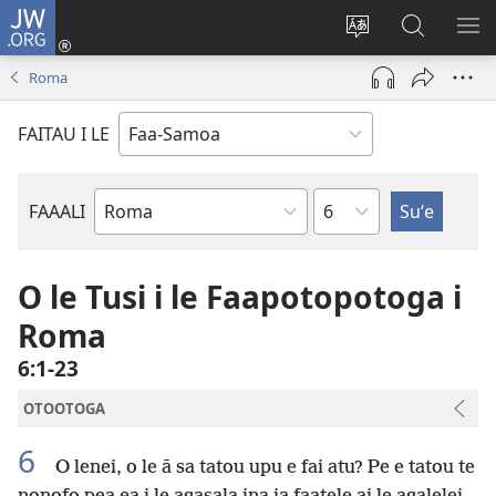
JW.ORG
Log
In
Sui
Suʻe
SH
(tatala
le
i
ME
Roma
se
gagana
le
isi
o
JW.ORG
FAITAU I LE
polokalame)
le
upega
tafaʻilagi
Mataupu
FAAALI
Tusi
o
le
O le Tusi i le Faapotopotoga i
Tusi
Roma
Paia
6:1-23
OTOOTOGA
6
O lenei, o le ā sa tatou upu e fai atu? Pe e tatou te