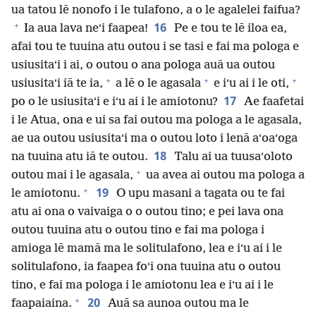
ua tatou lē nonofo i le tulafono, a o le agalelei faifua?
+
16
Ia aua lava neʻi faapea!
Pe e tou te lē iloa ea,
afai tou te tuuina atu outou i se tasi e fai ma pologa e
usiusitaʻi i ai, o outou o ana pologa auā ua outou
+
+
+
usiusitaʻi iā te ia,
a lē o le agasala
e iʻu ai i le oti,
17
po o le usiusitaʻi e iʻu ai i le amiotonu?
Ae faafetai
i le Atua, ona e ui sa fai outou ma pologa a le agasala,
ae ua outou usiusitaʻi ma o outou loto i lenā aʻoaʻoga
18
na tuuina atu iā te outou.
Talu ai ua tuusaʻoloto
+
outou mai i le agasala,
ua avea ai outou ma pologa a
+
19
le amiotonu.
O upu masani a tagata ou te fai
atu ai ona o vaivaiga o o outou tino; e pei lava ona
outou tuuina atu o outou tino e fai ma pologa i
amioga lē mamā ma le solitulafono, lea e iʻu ai i le
solitulafono, ia faapea foʻi ona tuuina atu o outou
tino, e fai ma pologa i le amiotonu lea e iʻu ai i le
+
20
faapaiaina.
Auā sa aunoa outou ma le