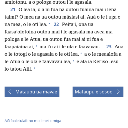
amiotonu, a o pologa outou i le agasala.
21
O lea la, o ā ni fua na outou fuaina mai i lenā
taimi? O mea na ua outou māsiasi ai. Auā o le iʻuga o
+
22
na mea, o le oti lea.
Peitaʻi, ona ua
faasaʻolotoina outou mai i le agasala ma avea ma
pologa a le Atua, ua outou fua mai ai ni fua e
+
+
23
faapaiaina ai,
ma iʻu ai i le ola e faavavau.
Auā
+
o le totogi o le agasala o le oti lea,
a o le meaalofa a
+
le Atua o le ola e faavavau lea,
e ala iā Keriso Iesu
+
lo tatou Alii.
Mataupu ua mavae
Mataupu e sosoo
Aiā faaletulafono mo lenei lomiga