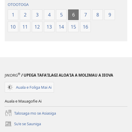
Paia
—
OTOOTOGA
—
O
O
le
1
2
3
4
5
6
7
8
9
le
Faaliliuga
10
11
12
13
14
15
16
Faaliliuga
a
a
le
le
Lalolagi
Lalolagi
Fou
Fou
(Toe
(Toe
teuteuina
teuteuina
i
®
JW.ORG
/ UPEGA TAFA‘ILAGI ALOA‘IA A MOLIMAU A IEOVA
i
le
le
2013)
Auala e Foliga Mai Ai
2013)
Auala e Mauagofie Ai
Talosaga mo se Asiasiga
Suʻe se Sauniga
(tatala
se