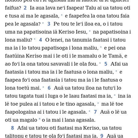
nonofo pea ea i le agasala ina ia faatele ai le agalelei
2
faifua?
Ia aua lava neʻi faapea! Talu ai ua tatou oti
+
e tusa ai ma le agasala,
e faapefea la ona tatou faia
+
3
pea le agasala?
Pe tou te leʻi iloa ea, o i tatou
+
uma na papatisoina iā Keriso Iesu,
na papatisoina i
+
4
lona maliu?
O lenei, na tanumia faatasi i tatou
+
ma ia i lo tatou papatisoga i lona maliu,
e pei ona
faatūina Keriso mai i le oti i le mamalu o le Tamā, e
+
5
ao foʻi la ona tatou savavali i le ola fou.
Afai ua
+
faatasia i tatou ma ia i le faatusa o lona maliu,
e
faapea foʻi ona faatasia i tatou ma ia i le faatusa o
+
6
lona toetū mai.
Auā ua tatou iloa na tutuʻi lo
+
tatou tagata tuai i luga o le laau faatasi ma ia,
ina ia
+
lē toe pulea ai i tatou e le tino agasala,
ma lē toe
+
7
faapologaina ai i tatou i le agasala.
Auā o lē ua
*
oti ua magalo
o ia mai i lana agasala.
8
Afai ua tatou oti faatasi ma Keriso, ua tatou
9
talitonu e tatou te ola foʻi faatasi ma ia.
Auā ua