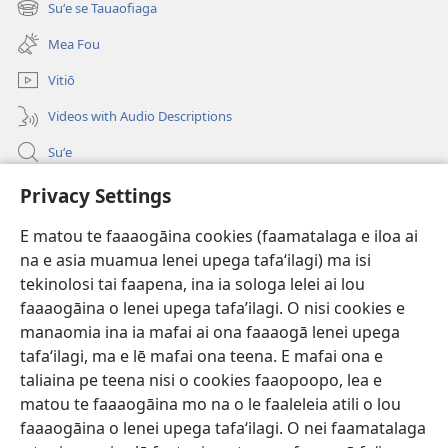
Suʻe se Tauaofiaga
(tatala
isi
se
polokalame)
Mea Fou
isi
polokalame)
Vitiō
Videos with Audio Descriptions
Suʻe
Faamatalaga mo Ofisa o le Malo
Privacy Settings
Fesoasoani
E matou te faaaogāina cookies (faamatalaga e iloa ai
na e asia muamua lenei upega tafaʻilagi) ma isi
Foa'i Tauofo
tekinolosi tai faapena, ina ia sologa lelei ai lou
(tatala
se
faaaogāina o lenei upega tafa’ilagi. O nisi cookies e
isi
Lomiga Faale-Tusi Paia I LE INITANETI™
manaomia ina ia mafai ai ona faaaogā lenei upega
(tatala
polokalame)
tafaʻilagi, ma e lē mafai ona teena. E mafai ona e
se
®
JW Hub
isi
taliaina pe teena nisi o cookies faaopoopo, lea e
(tatala
polokalame)
matou te faaaogāina mo na o le faaleleia atili o lou
se
App o le
JW Library
isi
faaaogāina o lenei upega tafaʻilagi. O nei faamatalaga
polokalame)