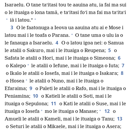
Isaraelu. O tane taʻitasi tou te aauina atu, ia fai ma sui
o le ituaiga o lona tamā, e taʻitasi foʻi ma fai ma taʻitaʻi
+
+
iā i latou.”
3
O le faatonuga a Ieova ua aauina atu ai e Mose i
+
latou mai i le toafa o Parana.
O tane uma o ulu ia o
4
le fanauga a Isaraelu.
O o latou igoa nei: o Samua
5
le atalii o Sakuro, mai i le ituaiga o Reupena;
o
6
Safata le atalii o Hori, mai i le ituaiga o Simeona;
+
7
o Kalepo
le atalii o Iefune, mai i le ituaiga o Iuta;
8
o Ikalo le atalii o Iosefa, mai i le ituaiga o Isakara;
+
o Hosea
le atalii o Nuno, mai i le ituaiga o
9
Efaraima;
o Paleti le atalii o Rafo, mai i le ituaiga o
10
Peniamina;
o Katieli le atalii o Soti, mai i le
11
ituaiga o Sepulona;
o Kati le atalii o Suse, mai i le
+
+
12
ituaiga o Iosefa
mo le ituaiga o Manase;
o
13
Amueli le atalii o Kameli, mai i le ituaiga o Tanu;
o Seturi le atalii o Mikaele, mai i le ituaiga o Asera;