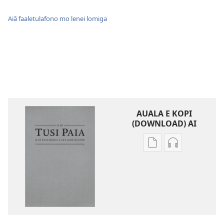
Aiā faaletulafono mo lenei lomiga
AUALA E KOPI
(DOWNLOAD) AI
Vaega
Filifili
e
auala
kopi
e
ai
kopi
se
ai
lomiga
O
O
le