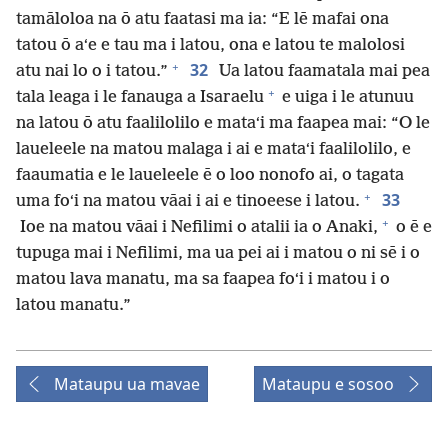
tamāloloa na ō atu faatasi ma ia: “E lē mafai ona
tatou ō aʻe e tau ma i latou, ona e latou te malolosi
+
32
atu nai lo o i tatou.”
Ua latou faamatala mai pea
+
tala leaga i le fanauga a Isaraelu
e uiga i le atunuu
na latou ō atu faalilolilo e mataʻi ma faapea mai: “O le
laueleele na matou malaga i ai e mataʻi faalilolilo, e
faaumatia e le laueleele ē o loo nonofo ai, o tagata
+
33
uma foʻi na matou vāai i ai e tinoeese i latou.
+
Ioe na matou vāai i Nefilimi o atalii ia o Anaki,
o ē e
tupuga mai i Nefilimi, ma ua pei ai i matou o ni sē i o
matou lava manatu, ma sa faapea foʻi i matou i o
latou manatu.”
Mataupu ua mavae
Mataupu e sosoo