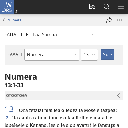
JW.ORG
Log
In
Sui
Suʻe
SH
(tatala
le
i
ME
Numera
se
gagana
le
isi
o
JW.ORG
FAITAU I LE
polokalame)
le
upega
tafaʻilagi
Mataupu
FAAALI
Tusi
o
le
Numera
Tusi
13:1-33
Paia
OTOOTOGA
13
Ona fetalai mai lea o Ieova iā Mose e faapea:
2
“Ia aauina atu ni tane e ō faalilolilo e mataʻi le
laueleele o Kanana, lea o le a ou avatu i le fanauga a