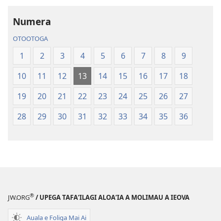
le
Tusi
Tusi
Paia
Numera
Paia
—
OTOOTOGA
—
O
O
le
1
2
3
4
5
6
7
8
9
le
Faaliliuga
10
11
12
13
14
15
16
17
18
Faaliliuga
a
a
le
19
20
21
22
23
24
25
26
27
le
Lalolagi
Lalolagi
Fou
28
29
30
31
32
33
34
35
36
Fou
(Toe
(Toe
teuteuina
teuteuina
i
i
le
le
2013)
2013)
®
JW.ORG
/ UPEGA TAFA‘ILAGI ALOA‘IA A MOLIMAU A IEOVA
Auala e Foliga Mai Ai