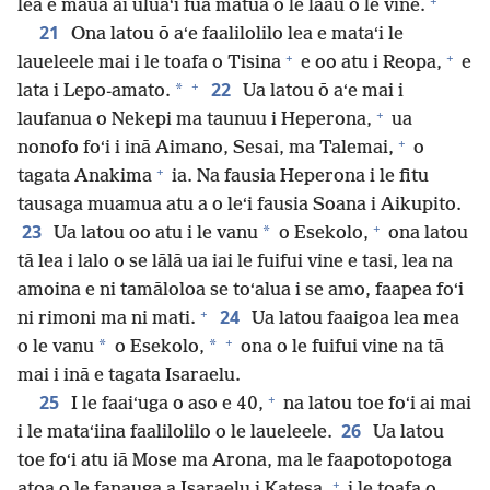
+
lea e maua ai uluaʻi fua matua o le laau o le vine.
21
Ona latou ō aʻe faalilolilo lea e mataʻi le
+
+
laueleele mai i le toafa o Tisina
e oo atu i Reopa,
e
+
22
*
lata i Lepo-amato.
Ua latou ō aʻe mai i
+
laufanua o Nekepi ma taunuu i Heperona,
ua
+
nonofo foʻi i inā Aimano, Sesai, ma Talemai,
o
+
tagata Anakima
ia. Na fausia Heperona i le fitu
tausaga muamua atu a o leʻi fausia Soana i Aikupito.
+
23
*
Ua latou oo atu i le vanu
o Esekolo,
ona latou
tā lea i lalo o se lālā ua iai le fuifui vine e tasi, lea na
amoina e ni tamāloloa se toʻalua i se amo, faapea foʻi
+
24
ni rimoni ma ni mati.
Ua latou faaigoa lea mea
+
*
*
o le vanu
o Esekolo,
ona o le fuifui vine na tā
mai i inā e tagata Isaraelu.
+
25
I le faaiʻuga o aso e 40,
na latou toe foʻi ai mai
26
i le mataʻiina faalilolilo o le laueleele.
Ua latou
toe foʻi atu iā Mose ma Arona, ma le faapotopotoga
+
atoa o le fanauga a Isaraelu i Katesa,
i le toafa o