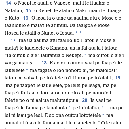
14
o Naepi le atalii o Vapese, mai i le ituaiga o
15
Nafatali;
o Keueli le atalii o Maki, mai i le ituaiga
16
o Kato.
O igoa ia o tane ua aauina atu e Mose e ō
faalilolilo e mataʻi le atunuu. Ua faaigoa e Mose
+
*
Hosea le atalii o Nuno, o Iosua.
17
Ina ua aauina atu faalilolilo i latou e Mose e
mataʻi le laueleele o Kanana, ua ia fai atu iā i latou:
*
“Ia outou ō aʻe i laufanua o Nekepi,
ma outou ō aʻe i
+
18
vaega maugā.
E ao ona outou vāai pe faapeʻī le
+
laueleele
ma tagata o loo nonofo ai, pe malolosi i
19
latou pe vaivai, pe toʻatele foʻi i latou pe toʻalaiti;
ma pe faapeʻī le laueleele, pe lelei pe leaga, ma pe
faapeʻī foʻi aai o loo latou nonofo ai, pe nonofo i
20
faleʻie po o ni aai ua malupuipuia.
Ia vaai pe
+
*
*
faapeʻī le fanua pe lauolaola
pe lafulafuā,
ma pe
+
iai ni laau pe leai. E ao ona outou lototetele
ma
aumai ni fua o le fanua mai i lea laueleele.” O le taimi