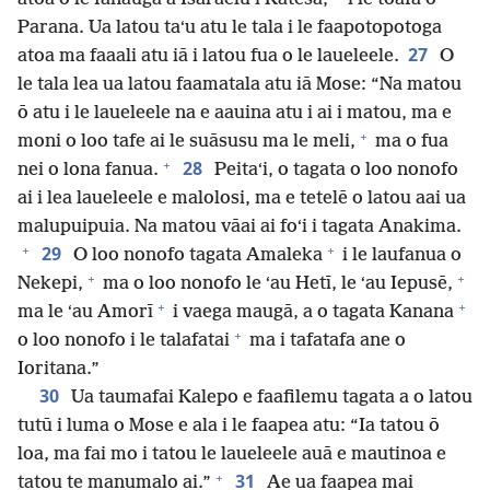
Parana. Ua latou taʻu atu le tala i le faapotopotoga
27
atoa ma faaali atu iā i latou fua o le laueleele.
O
le tala lea ua latou faamatala atu iā Mose: “Na matou
ō atu i le laueleele na e aauina atu i ai i matou, ma e
+
moni o loo tafe ai le suāsusu ma le meli,
ma o fua
+
28
nei o lona fanua.
Peitaʻi, o tagata o loo nonofo
ai i lea laueleele e malolosi, ma e tetelē o latou aai ua
malupuipuia. Na matou vāai ai foʻi i tagata Anakima.
+
+
29
O loo nonofo tagata Amaleka
i le laufanua o
+
+
Nekepi,
ma o loo nonofo le ʻau Hetī, le ʻau Iepusē,
+
+
ma le ʻau Amorī
i vaega maugā, a o tagata Kanana
+
o loo nonofo i le talafatai
ma i tafatafa ane o
Ioritana.”
30
Ua taumafai Kalepo e faafilemu tagata a o latou
tutū i luma o Mose e ala i le faapea atu: “Ia tatou ō
loa, ma fai mo i tatou le laueleele auā e mautinoa e
+
31
tatou te manumalo ai.”
Ae ua faapea mai