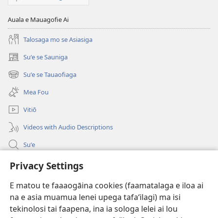
Auala e Mauagofie Ai
Talosaga mo se Asiasiga
Suʻe se Sauniga
(tatala
se
Suʻe se Tauaofiaga
(tatala
isi
se
polokalame)
Mea Fou
isi
polokalame)
Vitiō
Videos with Audio Descriptions
Suʻe
Faamatalaga mo Ofisa o le Malo
Privacy Settings
Fesoasoani
E matou te faaaogāina cookies (faamatalaga e iloa ai
na e asia muamua lenei upega tafaʻilagi) ma isi
Foa'i Tauofo
tekinolosi tai faapena, ina ia sologa lelei ai lou
(tatala
se