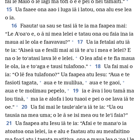
+
fai le Malo o le lagi ma tofi o ē e pei o nei tamaiti.”
15
Ua faaee ona aao i luga iā i latou, ona alu ese lea
o ia.
16
Faauta! ua sau se tasi iā te ia ma faapea mai:
“Le Aʻoaʻo e, o ā ni mea lelei e tatau ona ou faia ina ia
+
17
maua ai le ola e faavavau?”
Ua ia fetalai atu iā
te ia: “Aiseā ua e fesili mai ai iā te aʻu i mea e lelei? E
+
na o le toʻatasi lava lē e lelei.
O lea afai e te fia maua
+
18
le ola, ia e toʻaga e tausi tulafono.”
Ua fai mai o
ia: “O lē fea tulafono?” Ua faapea atu Iesu: “Aua e te
+
+
+
fasioti tagata,
aua e te mulilua,
aua e te gaoi,
+
19
aua e te molimau pepelo,
ia e āva i lou tamā ma
+
lou tinā,
ma ia e alofa i lou tuaoi e pei o oe lava iā te
+
20
oe.”
Ua fai mai le tauleʻaleʻa iā te ia: “Ua ou
tausia na mea uma; o le ā se isi mea ou te leʻi faia?”
21
Ua faapea atu Iesu iā te ia: “Afai e te manaʻo ia
atoatoa ona lelei, ia e alu e faatau atu au meafaitino
ma foaʻi atu i tagata matitiva, ona e maua lea o ʻoa i le