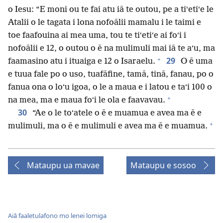
o Iesu: “E moni ou te fai atu iā te outou, pe a tiʻetiʻe le
Atalii o le tagata i lona nofoālii mamalu i le taimi e
toe faafouina ai mea uma, tou te tiʻetiʻe ai foʻi i
nofoālii e 12, o outou o ē na mulimuli mai iā te aʻu, ma
+
29
faamasino atu i ituaiga e 12 o Isaraelu.
O ē uma
e tuua fale po o uso, tuafāfine, tamā, tinā, fanau, po o
fanua ona o loʻu igoa, o le a maua e i latou e taʻi 100 o
+
na mea, ma e maua foʻi le ola e faavavau.
30
“Ae o le toʻatele o ē e muamua e avea ma ē e
+
mulimuli, ma o ē e mulimuli e avea ma ē e muamua.
Mataupu ua mavae
Mataupu e sosoo
Aiā faaletulafono mo lenei lomiga