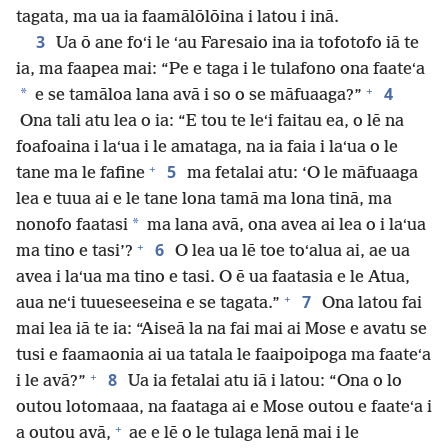
tagata, ma ua ia faamālōlōina i latou i inā.
3
Ua ō ane foʻi le ʻau Faresaio ina ia tofotofo iā te
ia, ma faapea mai: “Pe e taga i le tulafono ona faateʻa
+
4
*
e se tamāloa lana avā i so o se māfuaaga?”
Ona tali atu lea o ia: “E tou te leʻi faitau ea, o lē na
foafoaina i laʻua i le amataga, na ia faia i laʻua o le
+
5
tane ma le fafine
ma fetalai atu: ‘O le māfuaaga
lea e tuua ai e le tane lona tamā ma lona tinā, ma
*
nonofo faatasi
ma lana avā, ona avea ai lea o i laʻua
+
6
ma tino e tasi’?
O lea ua lē toe toʻalua ai, ae ua
avea i laʻua ma tino e tasi. O ē ua faatasia e le Atua,
+
7
aua neʻi tuueseeseina e se tagata.”
Ona latou fai
mai lea iā te ia: “Aiseā la na fai mai ai Mose e avatu se
tusi e faamaonia ai ua tatala le faaipoipoga ma faateʻa
+
8
i le avā?”
Ua ia fetalai atu iā i latou: “Ona o lo
outou lotomaaa, na faataga ai e Mose outou e faateʻa i
+
a outou avā,
ae e lē o le tulaga lenā mai i le