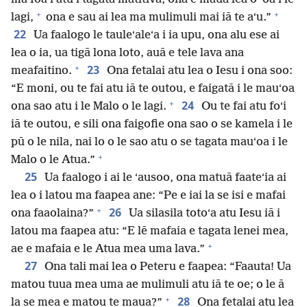
+
+
lagi,
ona e sau ai lea ma mulimuli mai iā te aʻu.”
22
Ua faalogo le tauleʻaleʻa i ia upu, ona alu ese ai
lea o ia, ua tigā lona loto, auā e tele lava ana
+
23
meafaitino.
Ona fetalai atu lea o Iesu i ona soo:
“E moni, ou te fai atu iā te outou, e faigatā i le mauʻoa
+
24
ona sao atu i le Malo o le lagi.
Ou te fai atu foʻi
iā te outou, e sili ona faigofie ona sao o se kamela i le
pū o le nila, nai lo o le sao atu o se tagata mauʻoa i le
+
Malo o le Atua.”
25
Ua faalogo i ai le ʻausoo, ona matuā faateʻia ai
lea o i latou ma faapea ane: “Pe e iai la se isi e mafai
+
26
ona faaolaina?”
Ua silasila totoʻa atu Iesu iā i
latou ma faapea atu: “E lē mafaia e tagata lenei mea,
+
ae e mafaia e le Atua mea uma lava.”
27
Ona tali mai lea o Peteru e faapea: “Faauta! Ua
matou tuua mea uma ae mulimuli atu iā te oe; o le ā
+
28
la se mea e matou te maua?”
Ona fetalai atu lea