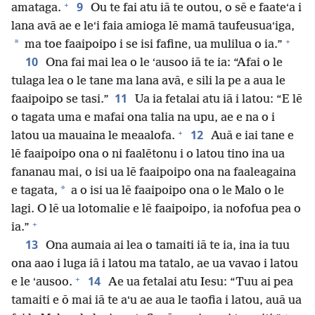
+
9
amataga.
Ou te fai atu iā te outou, o sē e faateʻa i
lana avā ae e leʻi faia amioga lē mamā taufeusuaʻiga,
+
*
ma toe faaipoipo i se isi fafine, ua mulilua o ia.”
10
Ona fai mai lea o le ʻausoo iā te ia: “Afai o le
tulaga lea o le tane ma lana avā, e sili la pe a aua le
11
faaipoipo se tasi.”
Ua ia fetalai atu iā i latou: “E lē
o tagata uma e mafai ona talia na upu, ae e na o i
+
12
latou ua mauaina le meaalofa.
Auā e iai tane e
lē faaipoipo ona o ni faalētonu i o latou tino ina ua
fananau mai, o isi ua lē faaipoipo ona na faaleagaina
*
e tagata,
a o isi ua lē faaipoipo ona o le Malo o le
lagi. O lē ua lotomalie e lē faaipoipo, ia nofofua pea o
+
ia.”
13
Ona aumaia ai lea o tamaiti iā te ia, ina ia tuu
ona aao i luga iā i latou ma tatalo, ae ua vavao i latou
+
14
e le ʻausoo.
Ae ua fetalai atu Iesu: “Tuu ai pea
tamaiti e ō mai iā te aʻu ae aua le taofia i latou, auā ua