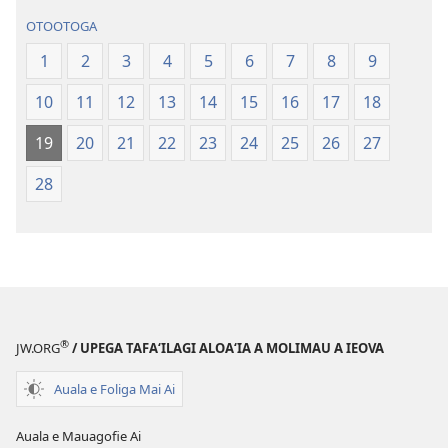
Paia
—
OTOOTOGA
—
O
O
le
1
2
3
4
5
6
7
8
9
le
Faaliliuga
10
11
12
13
14
15
16
17
18
Faaliliuga
a
a
le
19
20
21
22
23
24
25
26
27
le
Lalolagi
Lalolagi
Fou
28
Fou
(Toe
(Toe
teuteuina
teuteuina
i
i
le
le
2013)
2013)
®
JW.ORG
/ UPEGA TAFA‘ILAGI ALOA‘IA A MOLIMAU A IEOVA
Auala e Foliga Mai Ai
Auala e Mauagofie Ai