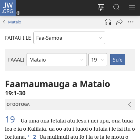
JW.ORG
Log
In
Sui
Suʻe
SH
(tatala
le
i
ME
Mataio
se
gagana
le
isi
o
JW.ORG
FAITAU I LE
polokalame)
le
upega
tafaʻilagi
Mataupu
FAAALI
Tusi
o
le
Faamaumauga a Mataio
Tusi
19:1-30
Paia
OTOOTOGA
19
Ua uma ona fetalai atu Iesu i nei upu, ona tuua
lea e ia o Kalilaia, ua oo atu i tuaoi o Iutaia i le isi itu o
+
2
Ioritana.
Ua mulimuli atu foʻi iā te ia le motu o