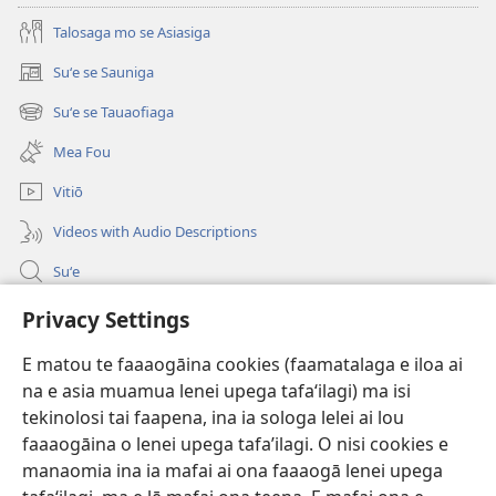
Talosaga mo se Asiasiga
Suʻe se Sauniga
(tatala
se
Suʻe se Tauaofiaga
(tatala
isi
se
polokalame)
Mea Fou
isi
polokalame)
Vitiō
Videos with Audio Descriptions
Suʻe
Faamatalaga mo Ofisa o le Malo
Privacy Settings
Fesoasoani
E matou te faaaogāina cookies (faamatalaga e iloa ai
na e asia muamua lenei upega tafaʻilagi) ma isi
Foa'i Tauofo
tekinolosi tai faapena, ina ia sologa lelei ai lou
(tatala
se
faaaogāina o lenei upega tafa’ilagi. O nisi cookies e
isi
Lomiga Faale-Tusi Paia I LE INITANETI™
manaomia ina ia mafai ai ona faaaogā lenei upega
(tatala
polokalame)