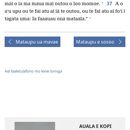
+
37
mai o ia ma maua mai outou o loo momoe.
A o
aʻu upu ou te fai atu ai iā te outou, ou te fai atu ai foʻi i
+
tagata uma: Ia faaauau ona mataala.”
Mataupu ua mavae
Mataupu e sosoo
Aiā faaletulafono mo lenei lomiga
AUALA E KOPI