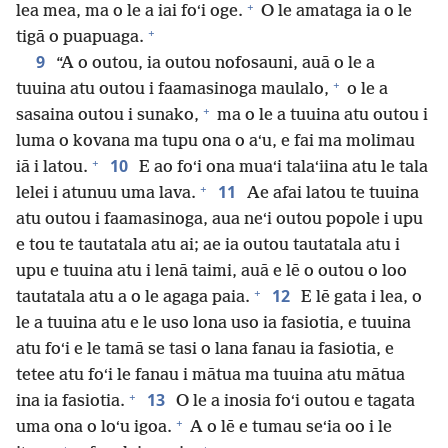
+
lea mea, ma o le a iai foʻi oge.
O le amataga ia o le
+
tigā o puapuaga.
9
“A o outou, ia outou nofosauni, auā o le a
+
tuuina atu outou i faamasinoga maulalo,
o le a
+
sasaina outou i sunako,
ma o le a tuuina atu outou i
luma o kovana ma tupu ona o aʻu, e fai ma molimau
+
10
iā i latou.
E ao foʻi ona muaʻi talaʻiina atu le tala
+
11
lelei i atunuu uma lava.
Ae afai latou te tuuina
atu outou i faamasinoga, aua neʻi outou popole i upu
e tou te tautatala atu ai; ae ia outou tautatala atu i
upu e tuuina atu i lenā taimi, auā e lē o outou o loo
+
12
tautatala atu a o le agaga paia.
E lē gata i lea, o
le a tuuina atu e le uso lona uso ia fasiotia, e tuuina
atu foʻi e le tamā se tasi o lana fanau ia fasiotia, e
tetee atu foʻi le fanau i mātua ma tuuina atu mātua
+
13
ina ia fasiotia.
O le a inosia foʻi outou e tagata
+
uma ona o loʻu igoa.
A o lē e tumau seʻia oo i le