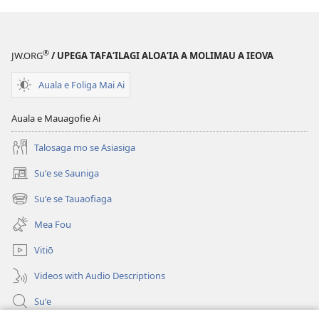
Fou
(Toe
(Toe
teuteuina
teuteuina
i
®
JW.ORG
/ UPEGA TAFA‘ILAGI ALOA‘IA A MOLIMAU A IEOVA
i
le
le
2013)
Auala e Foliga Mai Ai
2013)
Auala e Mauagofie Ai
Talosaga mo se Asiasiga
Suʻe se Sauniga
(tatala
se
Suʻe se Tauaofiaga
(tatala
isi
se
polokalame)
Mea Fou
isi
polokalame)
Vitiō
Videos with Audio Descriptions
Suʻe