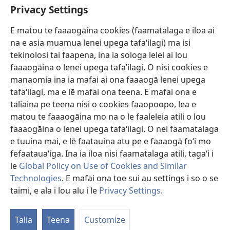
Faamatalaga mo Ofisa o le Malo
Privacy Settings
Fesoasoani
E matou te faaaogāina cookies (faamatalaga e iloa ai
na e asia muamua lenei upega tafaʻilagi) ma isi
Foa'i Tauofo
tekinolosi tai faapena, ina ia sologa lelei ai lou
(tatala
se
faaaogāina o lenei upega tafa’ilagi. O nisi cookies e
isi
Lomiga Faale-Tusi Paia I LE INITANETI™
manaomia ina ia mafai ai ona faaaogā lenei upega
(tatala
polokalame)
tafaʻilagi, ma e lē mafai ona teena. E mafai ona e
se
®
JW Hub
isi
taliaina pe teena nisi o cookies faaopoopo, lea e
(tatala
polokalame)
matou te faaaogāina mo na o le faaleleia atili o lou
se
App o le
JW Library
isi
faaaogāina o lenei upega tafaʻilagi. O nei faamatalaga
polokalame)
e tuuina mai, e lē faatauina atu pe e faaaogā foʻi mo
fefaatauaʻiga. Ina ia iloa nisi faamatalaga atili, tagaʻi i
le
Global Policy on Use of Cookies and Similar
Technologies
. E mafai ona toe sui au settings i so o se
Copyright
© 2026 Watch Tower Bible and Tract Society of Pennsylvania.
AIĀIGA MO LE FAAAOGĀINA
|
MALIEGA FAALETULAFONO
|
PRIVACY
taimi, e ala i lou alu i le
Privacy Settings
.
Fa
SETTINGS
le
Talia
Teena
Customize
Lis