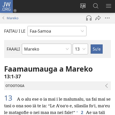
JW.ORG
Log
In
Sui
Suʻe
SH
(tatala
le
i
ME
Mareko
se
gagana
le
isi
o
JW.ORG
FAITAU I LE
polokalame)
le
upega
tafaʻilagi
Mataupu
FAAALI
Tusi
o
le
Faamaumauga a Mareko
Tusi
13:1-37
Paia
OTOOTOGA
13
A o alu ese o ia mai i le malumalu, ua fai mai se
tasi o ona soo iā te ia: “Le Aʻoaʻo e, silasila foʻi, maʻeu
+
2
le matagofie o nei maa ma nei fale!”
Ae ua tali