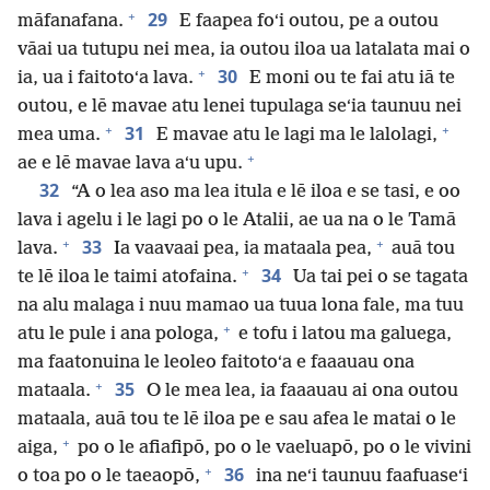
+
29
māfanafana.
E faapea foʻi outou, pe a outou
vāai ua tutupu nei mea, ia outou iloa ua latalata mai o
+
30
ia, ua i faitotoʻa lava.
E moni ou te fai atu iā te
outou, e lē mavae atu lenei tupulaga seʻia taunuu nei
+
+
31
mea uma.
E mavae atu le lagi ma le lalolagi,
+
ae e lē mavae lava aʻu upu.
32
“A o lea aso ma lea itula e lē iloa e se tasi, e oo
lava i agelu i le lagi po o le Atalii, ae ua na o le Tamā
+
+
33
lava.
Ia vaavaai pea, ia mataala pea,
auā tou
+
34
te lē iloa le taimi atofaina.
Ua tai pei o se tagata
na alu malaga i nuu mamao ua tuua lona fale, ma tuu
+
atu le pule i ana pologa,
e tofu i latou ma galuega,
ma faatonuina le leoleo faitotoʻa e faaauau ona
+
35
mataala.
O le mea lea, ia faaauau ai ona outou
mataala, auā tou te lē iloa pe e sau afea le matai o le
+
aiga,
po o le afiafipō, po o le vaeluapō, po o le vivini
+
36
o toa po o le taeaopō,
ina neʻi taunuu faafuaseʻi