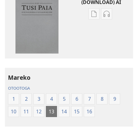
(DOWNLOAD) AI
Vaega
Filifili
e
auala
kopi
e
ai
kopi
se
ai
lomiga
O
O
le
le
Tusi
Tusi
Paia
Mareko
Paia
—
OTOOTOGA
—
O
O
le
1
2
3
4
5
6
7
8
9
le
Faaliliuga
10
11
12
13
14
15
16
Faaliliuga
a
a
le
le
Lalolagi
Lalolagi
Fou