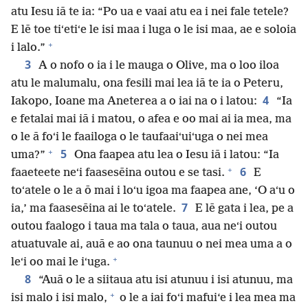
atu Iesu iā te ia: “Po ua e vaai atu ea i nei fale tetele?
E lē toe tiʻetiʻe le isi maa i luga o le isi maa, ae e soloia
+
i lalo.”
3
A o nofo o ia i le mauga o Olive, ma o loo iloa
atu le malumalu, ona fesili mai lea iā te ia o Peteru,
4
Iakopo, Ioane ma Aneterea a o iai na o i latou:
“Ia
e fetalai mai iā i matou, o afea e oo mai ai ia mea, ma
o le ā foʻi le faailoga o le taufaaiʻuiʻuga o nei mea
+
5
uma?”
Ona faapea atu lea o Iesu iā i latou: “Ia
+
6
faaeteete neʻi faasesēina outou e se tasi.
E
toʻatele o le a ō mai i loʻu igoa ma faapea ane, ‘O aʻu o
7
ia,’ ma faasesēina ai le toʻatele.
E lē gata i lea, pe a
outou faalogo i taua ma tala o taua, aua neʻi outou
atuatuvale ai, auā e ao ona taunuu o nei mea uma a o
+
leʻi oo mai le iʻuga.
8
“Auā o le a siitaua atu isi atunuu i isi atunuu, ma
+
isi malo i isi malo,
o le a iai foʻi mafui‘e i lea mea ma