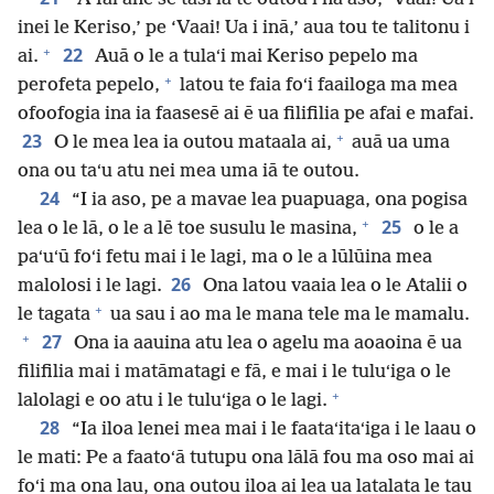
inei le Keriso,’ pe ‘Vaai! Ua i inā,’ aua tou te talitonu i
+
22
ai.
Auā o le a tulaʻi mai Keriso pepelo ma
+
perofeta pepelo,
latou te faia foʻi faailoga ma mea
ofoofogia ina ia faasesē ai ē ua filifilia pe afai e mafai.
+
23
O le mea lea ia outou mataala ai,
auā ua uma
ona ou taʻu atu nei mea uma iā te outou.
24
“I ia aso, pe a mavae lea puapuaga, ona pogisa
+
25
lea o le lā, o le a lē toe susulu le masina,
o le a
paʻuʻū foʻi fetu mai i le lagi, ma o le a lūlūina mea
26
malolosi i le lagi.
Ona latou vaaia lea o le Atalii o
+
le tagata
ua sau i ao ma le mana tele ma le mamalu.
+
27
Ona ia aauina atu lea o agelu ma aoaoina ē ua
filifilia mai i matāmatagi e fā, e mai i le tuluʻiga o le
+
lalolagi e oo atu i le tuluʻiga o le lagi.
28
“Ia iloa lenei mea mai i le faataʻitaʻiga i le laau o
le mati: Pe a faatoʻā tutupu ona lālā fou ma oso mai ai
foʻi ma ona lau, ona outou iloa ai lea ua latalata le tau