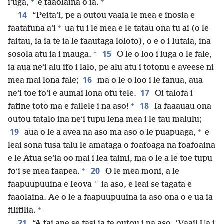
+
+
iʻuga,
e faaolaina o ia.
14
“Peitaʻi, pe a outou vaaia le mea e inosia e
+
faatafuna aʻi
ua tū i le mea e lē tatau ona tū ai (o lē
faitau, ia iā te ia le faautaga loloto), o ē o i Iutaia, inā
+
15
sosola atu ia i mauga.
O lē o loo i luga o le fale,
ia aua neʻi alu ifo i lalo, pe alu atu i totonu e aveese ni
16
mea mai lona fale;
ma o lē o loo i le fanua, aua
17
neʻi toe foʻi e aumai lona ofu tele.
Oi talofa i
+
18
fafine totō ma ē failele i na aso!
Ia faaauau ona
outou tatalo ina neʻi tupu lenā mea i le tau mālūlū;
+
19
auā o le a avea na aso ma aso o le puapuaga,
e
leai sona tusa talu le amataga o foafoaga na foafoaina
e le Atua seʻia oo mai i lea taimi, ma o le a lē toe tupu
+
20
foʻi se mea faapea.
O le mea moni, a lē
*
faapuupuuina e Ieova
ia aso, e leai se tagata e
faaolaina. Ae o le a faapuupuuina ia aso ona o ē ua ia
+
filifilia.
21
“A fai ane se tasi iā te outou i na aso, ‘Vaai! Ua i