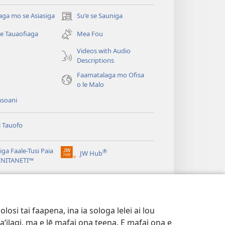
aga mo se Asiasiga
Suʻe se Sauniga
(tatala
se
se Tauaofiaga
Mea Fou
isi
polokalame)
Videos with Audio
Descriptions
e)
Faamatalaga mo Ofisa
o le Malo
asoani
i Tauofo
ga Faale-Tusi Paia
®
JW Hub
(tatala
e)
 INITANETI™
se
isi
o le
JW Library
polokalame)
e)
osi tai faapena, ina ia sologa lelei ai lou
aʻilagi, ma e lē mafai ona teena. E mafai ona e