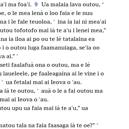
9
*
aʻi ma foaʻi.
Ua malaia lava outou,
e, o le mea lenā o loo faia e le nuu
+
a i le fale teuoloa,
ina ia iai ni meaʻai
tou tofotofo mai iā te aʻu i lenei mea,”
ina ia iloa ai po ou te lē tatalaina ea
fo i o outou luga faamanuiaga, seʻia oo
+
a ai.”
iseti faalafuā ona o outou, ma e lē
 laueleele, pe faaleagaina ai le vine i o
+
ua fetalai mai ai Ieova o ʻau.
+
 iā te outou,
auā o le a fai outou ma
 mai ai Ieova o ʻau.
u upu ua faia mai iā te aʻu,” ua
+
matou tala na faia faasaga iā te oe?”