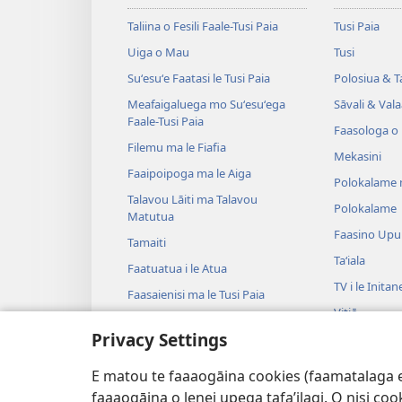
Taliina o Fesili Faale-Tusi Paia
Tusi Paia
Uiga o Mau
Tusi
Suʻesuʻe Faatasi le Tusi Paia
Polosiua & T
Meafaigaluega mo Suʻesuʻega
Sāvali & Vala
Faale-Tusi Paia
Faasologa o
Filemu ma le Fiafia
Mekasini
Faaipoipoga ma le Aiga
Polokalame 
Talavou Lāiti ma Talavou
Polokalame
Matutua
Faasino Upu
Tamaiti
Taʻiala
Faatuatua i le Atua
TV i le Initan
Faasaienisi ma le Tusi Paia
Vitiō
Talafaasolopito ma le Tusi Paia
Privacy Settings
Musika
Tala—E na o
E matou te faaaogāina cookies (faamatalaga e il
Tala Faalogo
faaaogāina o lenei upega tafa’ilagi. O nisi co