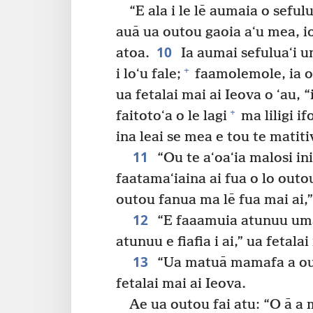
“E ala i le lē aumaia o sefulu
auā ua outou gaoia aʻu mea, io
10
atoa.
Ia aumai sefuluaʻi um
+
i loʻu fale;
faamolemole, ia ou
ua fetalai mai ai Ieova o ʻau, “
+
faitotoʻa o le lagi
ma liligi i
ina leai se mea e tou te matitiv
11
“Ou te aʻoaʻia malosi in
faatamaʻiaina ai fua o lo outou
outou fanua ma lē fua mai ai,”
12
“E faaamuia atunuu uma
atunuu e fiafia i ai,” ua fetalai
13
“Ua matuā mamafa a outo
fetalai mai ai Ieova.
Ae ua outou fai atu: “O ā a 