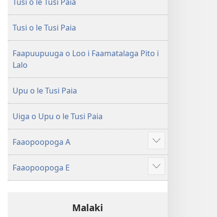
Tusi o le Tusi Paia
le
Faaliliuga
Faaliliuga
a
a
le
Tusi o le Tusi Paia
le
Lalolagi
Lalolagi
Fou
Faapuupuuga o Loo i Faamatalaga Pito i
Fou
(Toe
Lalo
(Toe
teuteuina
teuteuina
i
Upu o le Tusi Paia
i
le
le
2013)
Uiga o Upu o le Tusi Paia
2013)
Faaopoopoga A
Faaali
isi
Faaopoopoga E
mea
Faaali
isi
mea
Malaki