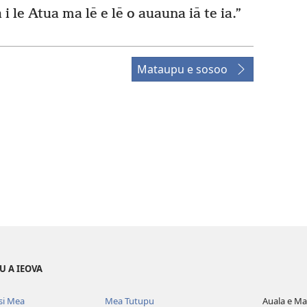
i le Atua ma lē e lē o auauna iā te ia.”
Mataupu e sosoo
U A IEOVA
si Mea
Mea Tutupu
Auala e Ma