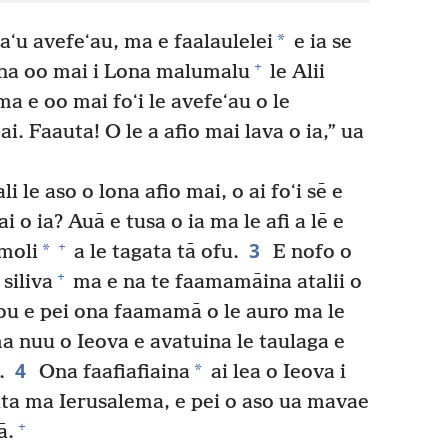
*
aʻu avefeʻau, ma e faalaulelei
e ia se
+
ona oo mai i Lona malumalu
le Alii
ma e oo mai foʻi le avefeʻau o le
 ai. Faauta! O le a afio mai lava o ia,” ua
li le aso o lona afio mai, o ai foʻi sē e
i o ia? Auā e tusa o ia ma le afi a lē e
3
+
*
imoli
a le tagata tā ofu.
E nofo o
+
siliva
ma e na te faamamāina atalii o
tou e pei ona faamamā o le auro ma le
u ma nuu o Ieova e avatuina le taulaga e
4
*
.
Ona faafiafiaina
ai lea o Ieova i
uta ma Ierusalema, e pei o aso ua mavae
+
ā.