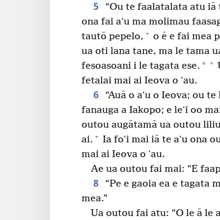
5
“Ou te faalatalata atu iā 
ona fai aʻu ma molimau faasaga
+
tautō pepelo,
o ē e fai mea p
ua oti lana tane, ma le tama u
+
*
fesoasoani i le tagata ese.
U
fetalai mai ai Ieova o ʻau.
6
“Auā o aʻu o Ieova; ou te l
fanauga a Iakopo; e leʻi oo mai
outou augātamā ua outou liliue
+
ai.
Ia foʻi mai iā te aʻu ona ou
mai ai Ieova o ʻau.
Ae ua outou fai mai: “E faa
8
“Pe e gaoia ea e tagata m
mea.”
Ua outou fai atu: “O le ā le