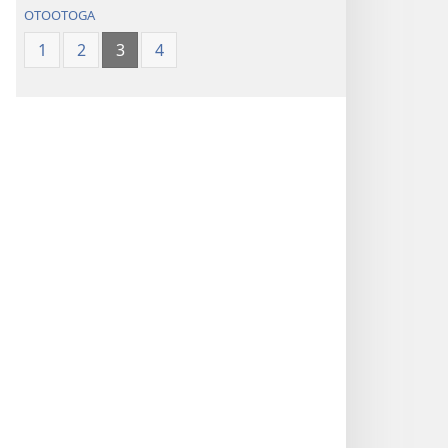
OTOOTOGA
1
2
3
4