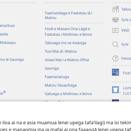
Talos
Faamatalaga e Faatatau iā i
Matou
Suʻe 
(tatala
amaʻitusi
se
Fesili e Masani Ona Lāgā e
Vitiō
isi
aulia
Faatatau i Molimau a Ieova
polokalam
 Mataupu
Talosaga mo se Asiasiga
Suʻe
Tusi Mai iā i Matou
Feso
mo le Sauniga
Asiasi Mai i a Matou Ofisa
Sauniga
Foa'
(tatala
Faamanatuga
se
Matou Tauaofiaga
isi
Lomi
®
polokalam
(tatala
eti
I LE
Galuega a Molimau a Ieova
se
Mea na Tutupu
App 
isi
polokalam
Lalolagi Aoao
 Leo
oa ai na e asia muamua lenei upega tafaʻilagi) ma isi tekinol
logo Faale-Tusi Paia
okies e manaomia ina ia mafai ai ona faaaogā lenei upega taf