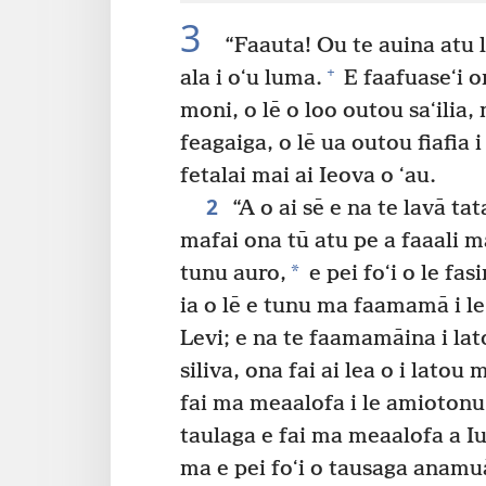
3
“Faauta! Ou te auina atu l
+
ala i oʻu luma.
E faafuaseʻi 
moni, o lē o loo outou saʻilia, 
feagaiga, o lē ua outou fiafia i
fetalai mai ai Ieova o ʻau.
2
“A o ai sē e na te lavā tata
mafai ona tū atu pe a faaali ma
*
tunu auro,
e pei foʻi o le fas
ia o lē e tunu ma faamamā i le 
Levi; e na te faamamāina i la
siliva, ona fai ai lea o i lato
fai ma meaalofa i le amiotonu
taulaga e fai ma meaalofa a I
ma e pei foʻi o tausaga anamu