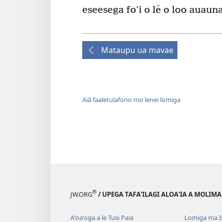
eseesega foʻi o lē o loo auauna 
Mataupu ua mavae
Aiā faaletulafono mo lenei lomiga
®
JW.ORG
/ UPEGA TAFA‘ILAGI ALOA‘IA A MOLIMA
Aʻoaʻoga a le Tusi Paia
Lomiga ma I