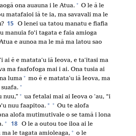
+
 aogā ona auauna i le Atua.
O le ā le
ou matafaioi iā te ia, ma savavali ma le
15
u?
O lenei ua tatou manatu e fiafia
u manuia fo‘i tagata e faia amioga
e Atua e aunoa ma le mā ma latou sao
i ai ē e matataʻu iā Ieova, e taʻitasi ma
va ma faafofoga mai i ai. Ona tusia ai
+
 ona luma
mo ē e matataʻu iā Ieova, ma
+
 suafa.
+
u nuu,”
ua fetalai mai ai Ieova o ʻau, “i
+
*
 o‘u nuu faapitoa.
Ou te alofa
 ona alofa mutimutivale o se tamā i lona
18
+
a.
O le a outou toe iloa ai le
+
 ma le tagata amioleaga,
o le