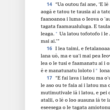
14
“Ua outou fai ane, ‘E lē
aogā e tatou te tausia ai a tat
faanoanoa i luma o Ieova o ʻa
tagata faamaualuluga. E taula
+
leaga.
Ua latou tofotofo i l
mai ai.’”
16
I lea taimi, e fetalanoaaʻ
lana uō, ma e uaʻi mai pea Ieo
lea o le tusi e faamanatu ai i
*
ē e manatunatu loloto i
lona
17
“E fai lava i latou ma oʻ
le aso ou te faia ai i latou ma
mutimutivale iā i latou, e pei
atalii, o lē o loo auauna iā te i
eseesega o le tagata amiotonu