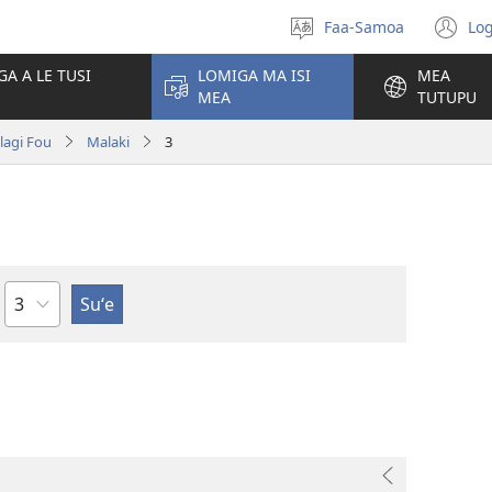
Faa-Samoa
Log
Filifili
(t
le
se
GA A LE TUSI
LOMIGA MA ISI
MEA
gagana
isi
MEA
TUTUPU
po
olagi Fou
Malaki
3
Mataupu