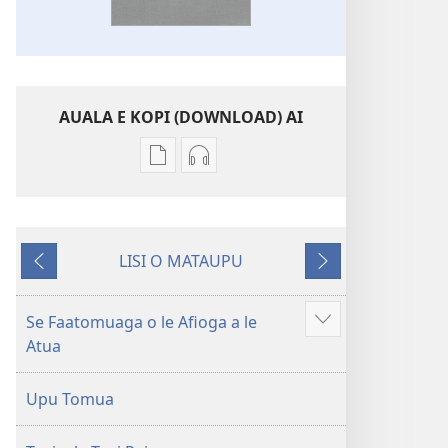
AUALA E KOPI (DOWNLOAD) AI
Vaega
Filifili
e
auala
kopi
e
ai
kopi
LISI O MATAUPU
se
ai
Mataupu
Mataupu
lomiga
O
ua
e
O
le
mavae
sosoo
Se Faatomuaga o le Afioga a le
Faaali
le
Tusi
Atua
isi
Tusi
Paia
mea
Paia
—
Upu Tomua
—
O
O
le